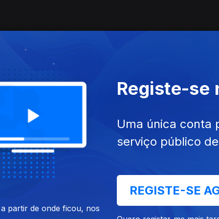
conheceram?
Registe-se
Uma única conta 
serviço público d
REGISTE-SE A
 partir de onde ficou, nos
Quero registar-me mais tar