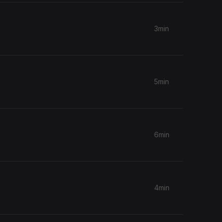
3min
5min
6min
4min