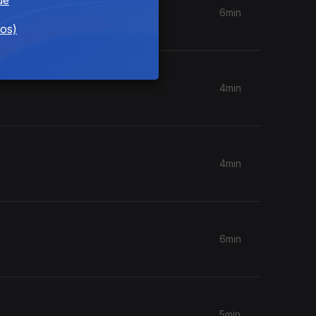
6min
dos)
4min
4min
6min
5min