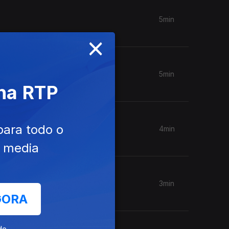
5min
×
5min
 na RTP
para todo o
4min
e media
3min
GORA
de