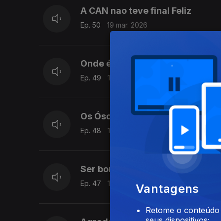
A CAN nao teve final Feliz
Ep. 50
19 mar. 2026
Onde é que os vossos pais se 
Ep. 49
18 mar. 2026
Os Óscares
Ep. 48
17 mar. 2026
Ser bonita paga conta?
Ep. 47
16 mar. 2026
Vantagens
Retome o conteúdo a
seus dispositivos;