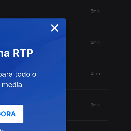
5min
×
5min
 na RTP
para todo o
4min
e media
3min
GORA
de