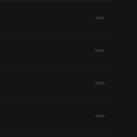
3min
5min
6min
4min