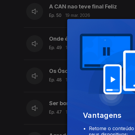
A CAN nao teve final Feliz
Ep. 50
19 mar. 2026
Onde é que os vossos pais se 
Ep. 49
18 mar. 2026
Os Óscares
Ep. 48
17 mar. 2026
Ser bonita paga conta?
Ep. 47
16 mar. 2026
Vantagens
Retome o conteúdo a
seus dispositivos;