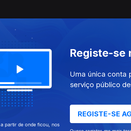
conheceram?
Registe-se
Uma única conta 
serviço público d
REGISTE-SE A
 partir de onde ficou, nos
Quero registar-me mais tar