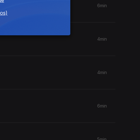
6min
dos)
4min
4min
6min
5min