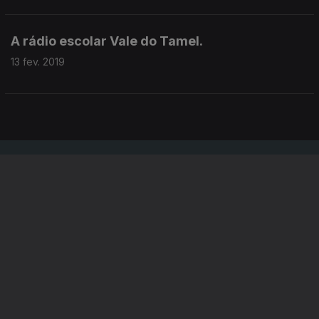
A rádio escolar Vale do Tamel.
13 fev. 2019
Instale a aplicação
RTP Play
Disponível para iOS, Android, Apple TV, Android TV e
CarPlay