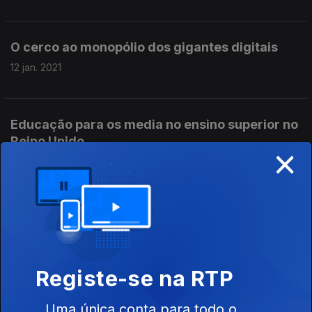
O cerco ao monopólio dos gigantes digitais
12 jan. 2021
Educação para os media no ensino superior no
Reino Unido
×
29 dez. 2020
Palavras que falam sobre a nossa relação com
os ecrãs
22 dez. 2020
Registe-se na RTP
Uma única conta para todo o