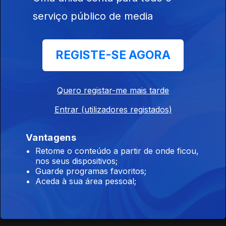
Rede Social TikTok
serviço público de media
15 dez. 2020
REGISTE-SE AGORA
Política de literacia mediática em Portugal
08 dez. 2020
Quero registar-me mais tarde
Entrar (utilizadores registados)
A Polémica sobre Cidadania e
Desenvolvimento Parte 2
Vantagens
01 dez. 2020
Retome o conteúdo a partir de onde ficou,
nos seus dispositivos;
Guarde programas favoritos;
Disciplina de Cidadania
Aceda à sua área pessoal;
24 nov. 2020