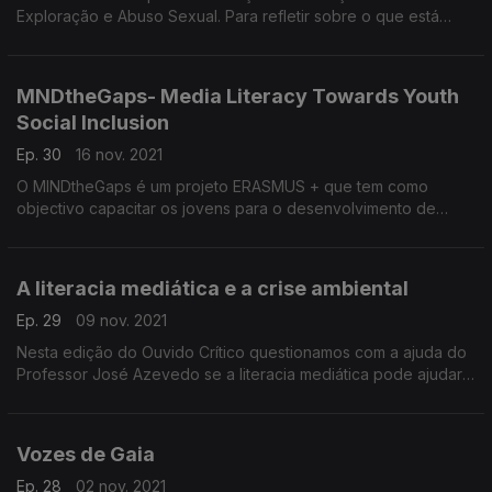
Exploração e Abuso Sexual. Para refletir sobre o que está
ainda por fazer neste âmbito contamos neste episódio com a
colaboração do Prof Manuel Pinto
MNDtheGaps- Media Literacy Towards Youth
Social Inclusion
Ep. 30
16 nov. 2021
O MINDtheGaps é um projeto ERASMUS + que tem como
objectivo capacitar os jovens para o desenvolvimento de
competências multimédia, pensamento crítico, partilha de
conhecimento e resolução de problemas.
A literacia mediática e a crise ambiental
Ep. 29
09 nov. 2021
Nesta edição do Ouvido Crítico questionamos com a ajuda do
Professor José Azevedo se a literacia mediática pode ajudar
nesta luta por um ambiente mais saudável.
Vozes de Gaia
Ep. 28
02 nov. 2021