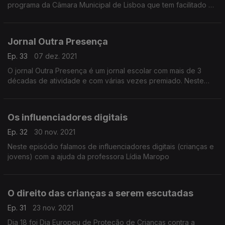
programa da Câmara Municipal de Lisboa que tem facilitado a
entrada no mundo online a pessoas de todas as idades.
Jornal Outra Presença
Ep. 33
07 dez. 2021
O jornal Outra Presença é um jornal escolar com mais de 3
décadas de atividade e com várias vezes premiado. Neste
episódio conhecemos melhor esta publicação com a prof.
Luisa Diz Lopes
Os influenciadores digitais
Ep. 32
30 nov. 2021
Neste episódio falamos de influenciadores digitais (crianças e
jovens) com a ajuda da professora Lídia Maropo
O direito das crianças a serem escutadas
Ep. 31
23 nov. 2021
Dia 18 foi Dia Europeu de Proteção de Crianças contra a