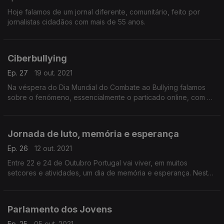
Hoje falamos de um jornal diferente, comunitário, feito por
jornalistas cidadãos com mais de 55 anos.
Ciberbullying
Ep. 27
19 out. 2021
Na véspera do Dia Mundial do Combate ao Bullying falamos
sobre o fenómeno, essencialmente o particado online, com o
Intendente Hugo Guinote coordenador do policiamento de
proximidade da PSP
Jornada de luto, memória e esperança
Ep. 26
12 out. 2021
Entre 22 e 24 de Outubro Portugal vai viver, em muitos
setcores e atividades, um dia de memória e esperança. Nesta
edição explicamos todos os detalhes com o Professor Manuel
Pinto.
Parlamento dos Jovens
Ep. 25
05 out. 2021