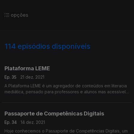
opções
114
episódios disponíveis
554599
530450
509234
462166
437073
405810
392196
Plataforma LEME
Ep. 35
21 dez. 2021
A Plataforma LEME é um agregador de conteúdos em literacia
mediática, pensado para professores e alunos mas acessível
ao público em geral no seguinte endereço: leme.gov.pt. Saiba
mais neste epísódio.
Passaporte de Competênicas Digitais
Ep. 34
14 dez. 2021
Hoje conhecemos o Passaporte de Competências Digitais, um