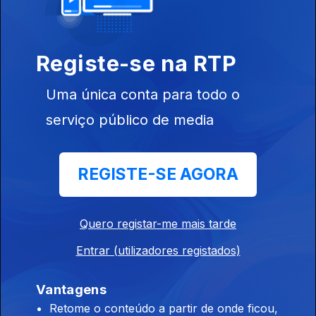
Ep. 34
13 jun. 2018
Registe-se na RTP
Uma única conta para todo o
serviço público de media
REGISTE-SE AGORA
Ep. 33
11 jun. 2018
Quero registar-me mais tarde
Entrar (utilizadores registados)
Ep. 32
Vantagens
08 jun. 2018
Retome o conteúdo a partir de onde ficou,