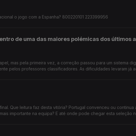
seleção nacional o jogo com a Espanha? 800220101 223399956
entro de uma das maiores polémicas dos últimos 
apel, mas pela primeira vez, a correção passou para um sistema dig
essores classificadores. As dificuldades levaram já ao
da divulgação das notas da primeira fase dos exames nacionais, a
decisiva para o acesso ao ensino superior. Confia no novo sistema
de
 22 33 99956
inal. Que leitura faz desta vitória? Portugal convenceu ou continua 
ais importante na equipa? E até onde pode chegar esta seleção 