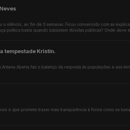
 Neves
ou o silêncio, ao fim de 3 semanas. Ficou convencido com as explic
ança política basta quando subsistem dúvidas públicas? Onde deve e
xigência no exercício de cargos públicos?
a tempestade Kristin.
a Antena Aberta faz o balanço da resposta às populações e aos terr
 anos e que promete trazer mais transparência à forma como se tom