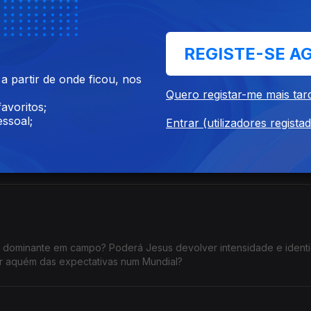
veis.
nsecutivas a ser vendido acima do preço eficiente calculado pela 
REGISTE-SE A
 do que o valor de referência definido pelo regulador. O mercado 
pacto têm estas subidas no orçamento das famílias e na atividade d
 partir de onde ficou, nos
ços praticados estejam sistematicamente acima dos valores de refe
Quero registar-me mais tar
o setor para tornar os preços mais justos e transparentes?
avoritos;
ssoal;
Entrar (utilizadores regista
discussões. A primeira é prática: estará o país preparado para resp
mo e pressão urbana? A segunda é política: quando surgem proble
uia e o Governo trocam acusações, enquanto milhares de pessoas
e dominante em campo? Poderá Jesus devolver intensidade e ident
car aquém das expectativas num Mundial?