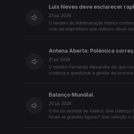
Luís Neves deve esclarecer ra
23 jul. 2026
O ministro da Administração Interna contin
com um empreiteiro que realizou obras num
Judiciária, juntou-se agora a abertura de
antidroga e encontrado nas instalações dessa mesma empresa. Luís Neves 
dúvidas e diz estar a reunir documentos p
Antena Aberta: Polémica corre
fundamentais. Numa democracia, quando um
prometer esclarecimentos ou é necessário
21 jul. 2026
instituições tão sensíveis como a Polícia J
O ministro Fernando Alexandre diz que cor
investigações ou exigir explicações políti
continua a questionar a gestão do proces
Ficou convencido pelas explicações dadas pelo ministro da Educaç
escolhem os próximos passos académicos, 
Depois do caos nas classificações dos ex
Balanço Mundial.
responsabilidades políticas pelas falhas r
20 jul. 2026
O fim do mundial de futebol. Que balanço 
foram as grandes figuras? Que seleção o s