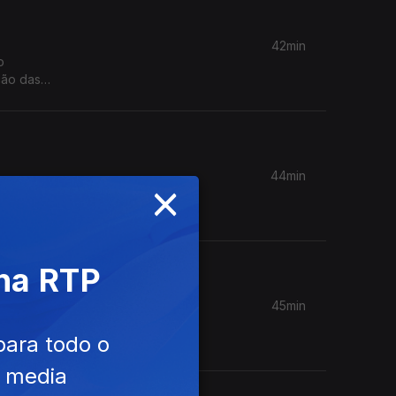
42min
o
ção das
xames?
44min
×
nfiança
ade
 na RTP
ais?
45min
o mantém
a de
para todo o
a-feira
e media
ucação