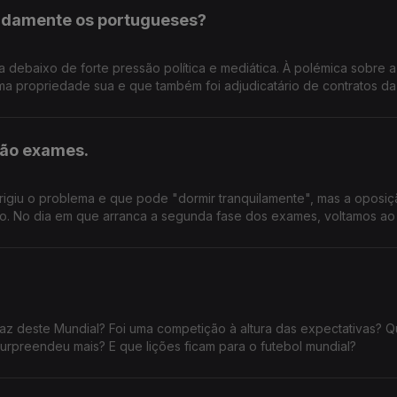
pidamente os portugueses?
ua debaixo de forte pressão política e mediática. À polémica sobre a
a propriedade sua e que também foi adjudicatário de contratos da 
 um inquérito relacionado com um atrelado apreendido numa operaç
garante que vai responder a todas as
ara esclarecer o caso. Mas, para muitos, continuam por responder 
ção exames.
 governante enfrenta suspeitas ou polémicas desta dimensão, ba
 prestar contas de forma imediata e detalhada? E quando estão em
udiciária, o que é mais importante: aguardar pelas conclusões das
rigiu o problema e que pode "dormir tranquilamente", mas a oposi
cas desde já?
so. No dia em que arranca a segunda fase dos exames, voltamos ao
ão? Num período em que milhares de estudantes
importa perguntar: bastam as garantias de que ninguém será prej
ames, basta garantir que nenhum aluno foi prejudicado ou deve hav
egistadas? Faz sentido manter o calendário de acesso ao ensino sup
faz deste Mundial? Foi uma competição à altura das expectativas? 
urpreendeu mais? E que lições ficam para o futebol mundial?