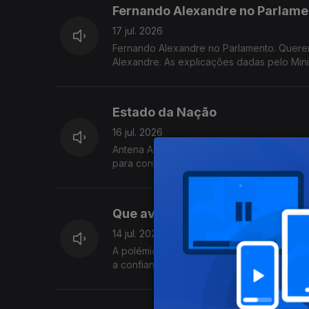
Fernando Alexandre no Parlame
17 jul. 2026
Fernando Alexandre no Parlamento. Querem
Alexandre. As explicações dadas pelo Minis
notas? Quem deve assumir responsabilidad
Este episódio prejudica a credibilidade d
Estado da Nação
16 jul. 2026
Antena Aberta: O Estado da Nação. Quando
para continuar o trabalho que iniciou ou 
política para responder aos problemas do
Que avaliação faz da atuação d
14 jul. 2026
A polémica na correção dos exames. Apesar
a confiança no ministro, Os problemas na 
avaliação? O Governo fez o suficiente para
vierem a confirmar-se problemas nos resul
fica mais frágil dentro do Governo?