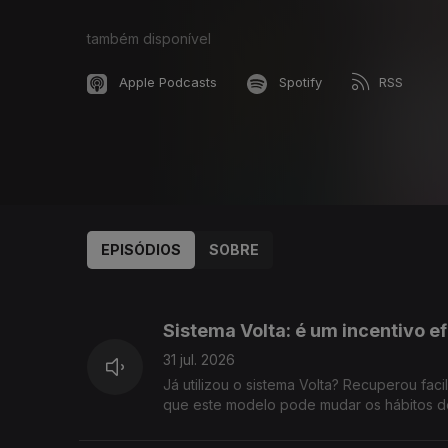
também disponível
Apple Podcasts
Spotify
RSS
EPISÓDIOS
SOBRE
941903
937274
Sistema Volta: é um incentivo e
31 jul. 2026
Já utilizou o sistema Volta? Recuperou fac
que este modelo pode mudar os hábitos de