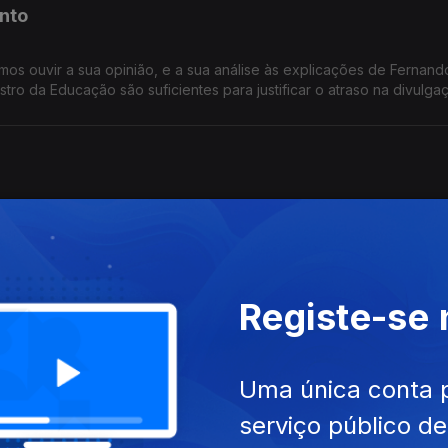
nto
os ouvir a sua opinião, e a sua análise às explicações de Fernand
tro da Educação são suficientes para justificar o atraso na divulga
es pelos problemas registados na correção e classificação dos e
os exames nacionais?
 olha para o país de hoje, que balanço faz? O Governo merece co
os acontecimentos das últimas semanas demonstram falta de capacid
s portugueses?
Registe-se
o Governo na crise da correção dos exames nacion
 das críticas dirigidas ao Ministério da Educação, Luís Montenegr
correção dos exames nacionais abalaram a sua confiança no sistem
Uma única conta 
 proteger os alunos e as famílias desta situação? Se depois de sext
serviço público d
tados da correção das provas a posição política do Ministro da Ed