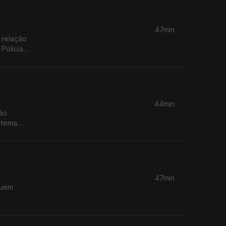
47min
 relação
Polícia
ão
perguntas
sta
 causa
44min
ção
 tema.
udicado?
er
erior?
47min
Quem