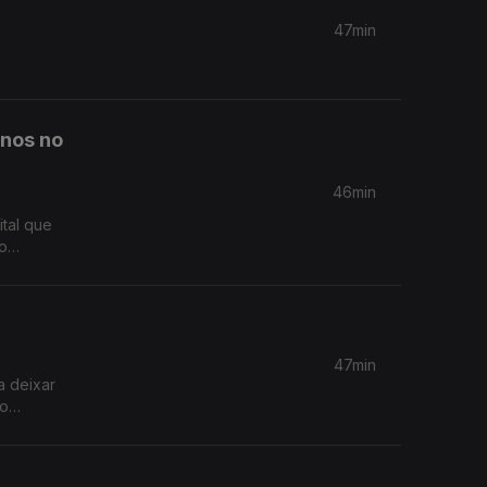
47min
anos no
46min
ital que
umentando
47min
a deixar
no