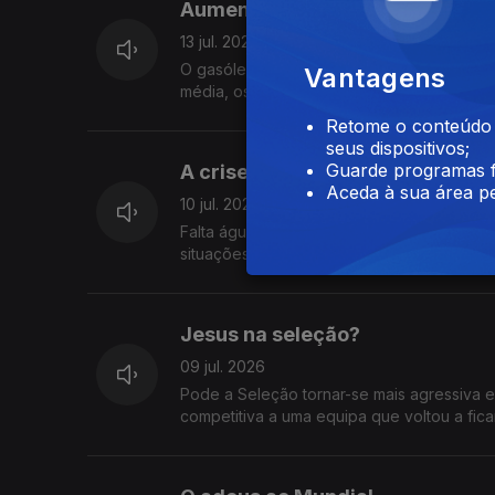
Aumento do preço dos combustí
13 jul. 2026
O gasóleo simples está há seis semanas co
Vantagens
média, os consumidores estão a pagar mais
funcionar de forma transparente? E que im
Retome o conteúdo a
empresas? Considera aceitável que os pre
seus dispositivos;
da ERSE? O que espera das autoridades e d
Guarde programas f
A crise da água em Almada.
Aceda à sua área pe
10 jul. 2026
Falta água em Almada e a crise abriu duas 
situações de escassez, aumento do consu
quem assume responsabilidades? A autarq
por respostas.
Jesus na seleção?
09 jul. 2026
Pode a Seleção tornar-se mais agressiva 
competitiva a uma equipa que voltou a fi