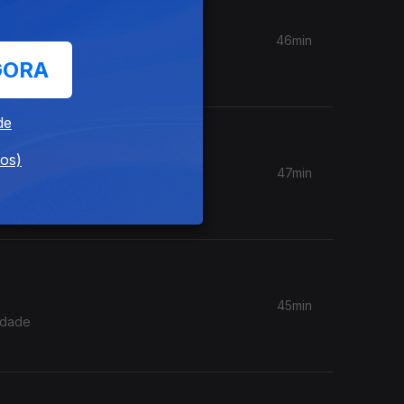
46min
ERSE. Em
GORA
está a
as
rência
de
dos)
47min
onder a
mas,
 esperam
45min
idade