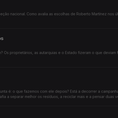
leção nacional. Como avalia as escolhas de Roberto Martínez nos úl
os
e? Os proprietários, as autarquias e o Estado fizeram o que deviam 
gunta é: o que fazemos com ele depois? Está a decorrer a campanh
afia a separar melhor os resíduos, a reciclar mais e a pensar duas 
“Vamos separar o lixo antes que o futuro se lixe.” Faz a separação d
ar mais? Acredita que Portugal está a fazer o suficiente para reduz