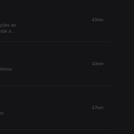
43min
ações do
star a
43min
itórios
47min
am