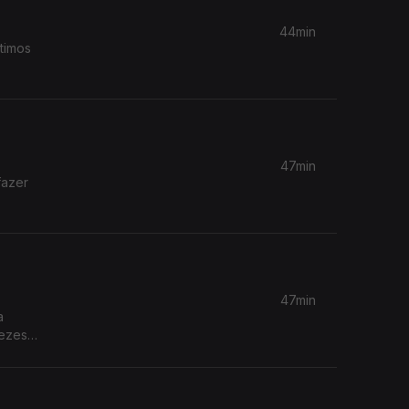
44min
timos
47min
fazer
47min
a
vezes
os
ir o lixo