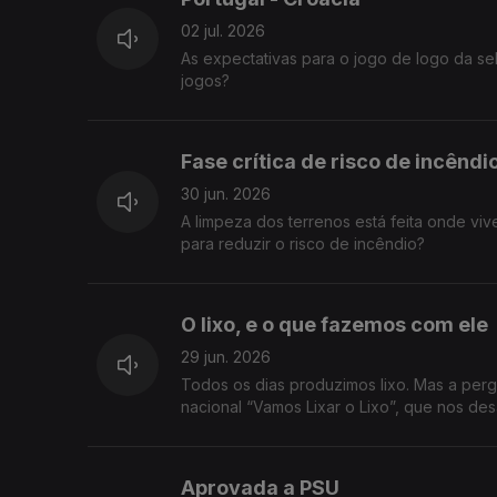
02 jul. 2026
As expectativas para o jogo de logo da se
jogos?
Fase crítica de risco de incêndi
30 jun. 2026
A limpeza dos terrenos está feita onde viv
para reduzir o risco de incêndio?
O lixo, e o que fazemos com ele
29 jun. 2026
Todos os dias produzimos lixo. Mas a per
nacional “Vamos Lixar o Lixo”, que nos des
antes de deitar algo fora. O lema é claro: 
resíduos em casa? O que o impede de recicl
que produz?
Aprovada a PSU