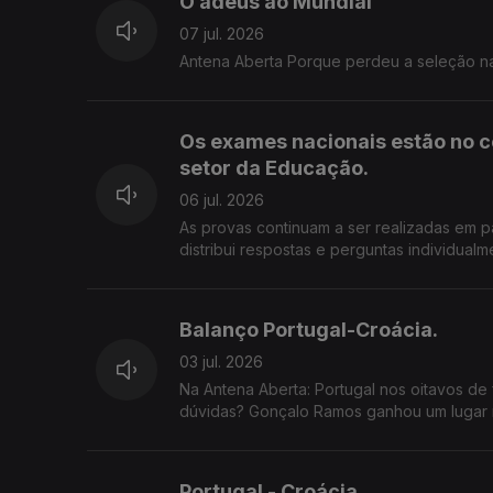
O adeus ao Mundial
07 jul. 2026
Antena Aberta Porque perdeu a 
Os exames nacionais estão no c
setor da Educação.
06 jul. 2026
As provas continuam a ser realizadas em p
distribui respostas e perguntas individualmente pelos prof
adiamento dos prazos de classificação e 
a preocupação de estudantes e famílias numa altura 
de correção digital dos exames nacionais? Os alunos podem confiar que as suas provas estão a ser corrigidas 
Balanço Portugal-Croácia.
forma justa e rigorosa? As falhas conhecidas justificam uma revisão do processo ou considera que a modernização da
avaliação é inevitável? 800 22 01 01
03 jul. 2026
Na Antena Aberta: Portugal nos oitavos de f
dúvidas? Gonçalo Ramos ganhou um lugar m
Mundial?
Portugal - Croácia