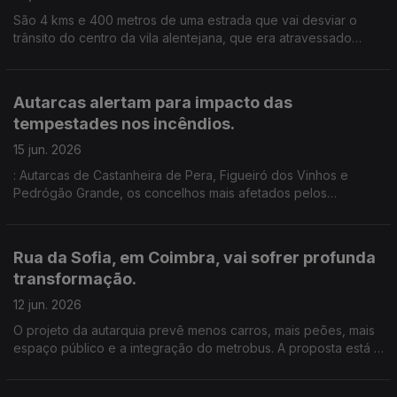
São 4 kms e 400 metros de uma estrada que vai desviar o
trânsito do centro da vila alentejana, que era atravessado
todos os dias por dezenas de camiões .Um investimento de
8,5 milhões de euros. Edição de Cláudia Costa
Autarcas alertam para impacto das
tempestades nos incêndios.
15 jun. 2026
: Autarcas de Castanheira de Pera, Figueiró dos Vinhos e
Pedrógão Grande, os concelhos mais afetados pelos
incêndios de 2017, que provocaram dezenas de mortos,
preocupados com o impacto das tempestades de inverno nos
incêndios.
Rua da Sofia, em Coimbra, vai sofrer profunda
transformação.
12 jun. 2026
O projeto da autarquia prevê menos carros, mais peões, mais
espaço público e a integração do metrobus. A proposta está a
suscitar dúvidas e preocupações, sobretudo entre
comerciantes e moradores. Edição de Cláudia Costa.