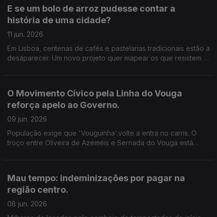
E se um bolo de arroz pudesse contar a
história de uma cidade?
11 jun. 2026
Em Lisboa, centenas de cafés e pastelarias tradicionais estão a
desaparecer. Um novo projeto quer mapear os que resistem e
lançar o debate sobre a identidade da capital. Edição de
Cláudia Costa.
O Movimento Cívico pela Linha do Vouga
reforça apelo ao Governo.
09 jun. 2026
População exige que 'Vouguinha'.volte a entra no carris. O
troço entre Oliveira de Azeméis e Sernada do Vouga está
requalificado. Há condições, defende o movimento, para
repor no mínimo dois comboios em cada sentido.
Mau tempo: indeminizações por pagar na
região centro.
08 jun. 2026