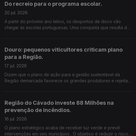
Do recreio para o programa escolar.
20 jul. 2026
A partir do próximo ano letivo, os desportos de disco vão
chegar às escolas portuguesas. Uma conquista que resulta de
mais de 20 anos de trabalho de um investigador do Politécnico
de Leiria.
Douro: pequenos viticultores criticam plano
para a Região.
17 jul. 2026
Dizem que o plano de ação para a gestão sustentável da
Região demarcada favorece os grandes produtores e rejeitam
o arranque de vinha previsto. Edição de Cláudia Costa.
Região do Cávado investe 88 Milhões na
prevenção de incêndios.
16 jul. 2026
O plano estratégico acaba de receber luz verde e prevê
intervenções em seis municípios . O objetivo é reduzir o risco