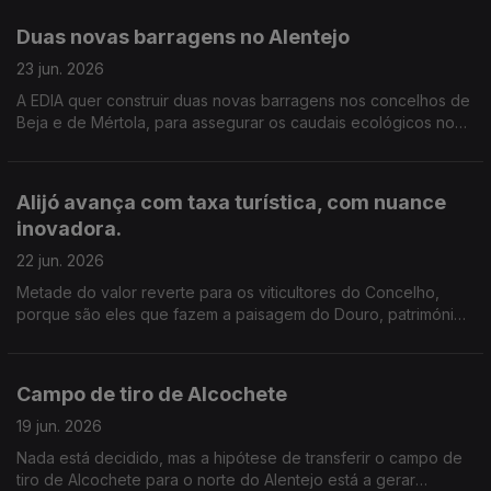
históricos do mundo.
Duas novas barragens no Alentejo
23 jun. 2026
A EDIA quer construir duas novas barragens nos concelhos de
Beja e de Mértola, para assegurar os caudais ecológicos no
verão e aliviar Alqueva. Edição de Cláudia Costa
Alijó avança com taxa turística, com nuance
inovadora.
22 jun. 2026
Metade do valor reverte para os viticultores do Concelho,
porque são eles que fazem a paisagem do Douro, património
mundial da Unesco, diz a autarquia. A taxa avança já no início
do próximo ano. Edição de Cláudia Costa.
Campo de tiro de Alcochete
19 jun. 2026
Nada está decidido, mas a hipótese de transferir o campo de
tiro de Alcochete para o norte do Alentejo está a gerar