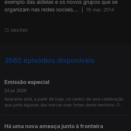
exemplo das aldeias e os novos grupos que se
organizam nas redes sociais....
|
19 mar. 2014
opções
3580
episódios disponíveis
941601
938105
933519
Emissão especial
24 jul. 2026
Amarante está, a partir de hoje, no centro de uma celebração
que junta algumas das marcas mais fortes deste território: O
vinho, a gastronomia, a cultura, a literatura. O UVVA decorre
até domingo. Edição de Cláudia Costa
Há uma nova ameaça junto à fronteira