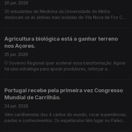
26 jun. 2026
30 estudantes de Medicina da Universidade do Minho
deslocam-se às aldeias mais isoladas de Vila Nova de Foz Côa
. Vão estar no terreno para promover a saúde e a proximidade
junto dos mais idosos. Edição Cláudia Costa.
Agricultura biológica está a ganhar terreno
nos Açores.
25 jun. 2026
O Governo Regional quer acelerar essa transformação. Agora
há uma estratégia para apoiar produtores, reforçar a
sustentabilidade e criar novas oportunidades para o setor.
Edição Cláudia Costa.
Portugal recebe pela primeira vez Congresso
Mundial de Carrilhão.
24 jun. 2026
Vêm carrilhanistas dos 4 cantos do mundo, rocar experiências,
pautas e conhecimentos. Os espetáculos têm lugar no Palácio
Nacional de Mafra, que abriga um dos maiores carrilhões