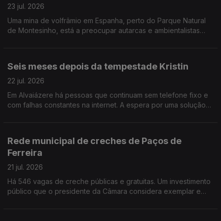
23 jul. 2026
Uma mina de volfrâmio em Espanha, perto do Parque Natural
de Montesinho, está a preocupar autarcas e ambientalistas
que receiam a contaminação do rio Rabaçal e o abastecimento
de água a 14 aldeias.
Seis meses depois da tempestade Kristin
22 jul. 2026
Em Alvaiázere há pessoas que continuam sem telefone fixo e
com falhas constantes na internet. A espera por uma solução
parece não ter fim.
Rede municipal de creches de Paços de
Ferreira
21 jul. 2026
Há 546 vagas de creche públicas e gratuitas. Um investimento
público que o presidente da Câmara considera exemplar e
que começa agora a ser replicado noutros municípios. Edição
Cláudia Costa