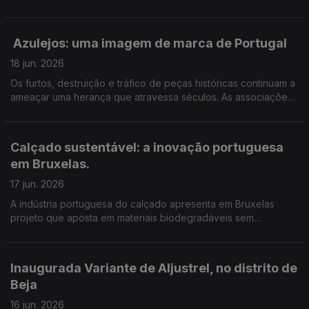
receios. Em Monforte teme-se a perda de terrenos agrícolas e
postos de trabalho.
Azulejos: uma imagem de marca de Portugal
18 jun. 2026
Os furtos, destruição e tráfico de peças históricas continuam a
ameaçar uma herança que atravessa séculos. As associações
de defesa do património dizem que o problema pode estar a
agravar-se. Edição Cláudia Costa
Calçado sustentável: a inovação portuguesa
em Bruxelas.
17 jun. 2026
A indústria portuguesa do calçado apresenta em Bruxelas
projeto que aposta em materiais biodegradáveis sem
comprometer a qualidade. Edição de Cláudia Costa.
Inaugurada Variante de Aljustrel, no distrito de
Beja
16 jun. 2026