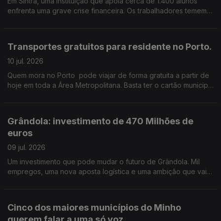
Em Sintra, uma instituição que apoia cerca de 1.400 alunos
enfrenta uma grave crise financeira. Os trabalhadores temem
perder o emprego. e já não sabem como pagar as contas ao
fim do mês. Edição de Cláudia Costa
Transportes gratuitos para residente no Porto.
10 jul. 2026
Quem mora no Porto pode viajar de forma gratuita a partir de
hoje em toda a Área Metropolitana. Basta ter o cartão municipal
Porto.
Grândola: investimento de 470 Milhões de
euros
09 jul. 2026
Um investimento que pode mudar o futuro de Grândola. Mil
empregos, uma nova aposta logística e uma ambição que vai
muito além do concelho. Edição de Cláudia Costa
Cinco dos maiores municípios do Minho
querem falar a uma só voz