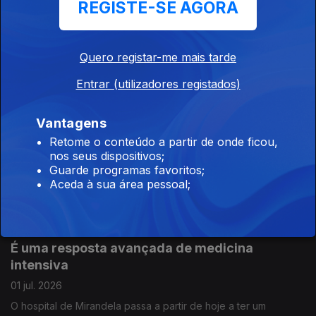
REGISTE-SE AGORA
Falhas no abastecimento de água, em Almada.
03 jul. 2026
Quero registar-me mais tarde
Mais de 100 mil pessoas afetadas por falhas no abastecimento
Entrar (utilizadores registados)
de água. Em dias de calor extremo, a Câmara admite que os
problemas vão continuar, mas garante que a situação deverá
começar a melhorar. Edição Cláudia Costa.
Vantagens
Um investimento superior a 21 milhões euros.
Retome o conteúdo a partir de onde ficou,
nos seus dispositivos;
02 jul. 2026
Guarde programas favoritos;
Centro Desportivo Nacional do Jamor prepara-se para uma
Aceda à sua área pessoal;
das maiores requalificações dos últimos anos. As obras devem
estar concluídas dentro de 2 anos e meio. Edição de Cláudia
Costa.
É uma resposta avançada de medicina
intensiva
01 jul. 2026
O hospital de Mirandela passa a partir de hoje a ter um