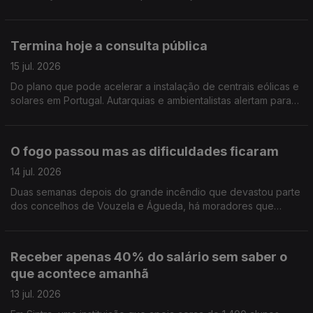
de incêndio, gerir melhor a paisagem e proteger as
populações .Edição Cláudia Costa
Termina hoje a consulta pública
15 jul. 2026
Do plano que pode acelerar a instalação de centrais eólicas e
solares em Portugal. Autarquias e ambientalistas alertam para
os riscos da proposta e pedem uma revisão do documento.
Edição Cláudia Costa
O fogo passou mas as dificuldades ficaram
14 jul. 2026
Duas semanas depois do grande incêndio que devastou parte
dos concelhos de Vouzela e Águeda, há moradores que
dizem ter sido esquecidos e reclamam apoios urgentes.
Edição de Cláudia Costa
Receber apenas 40% do salário sem saber o
que acontece amanhã
13 jul. 2026