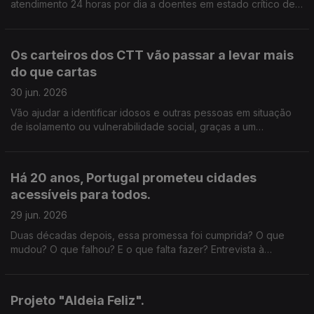
atendimento 24 horas por dia a doentes em estado crítico de
vários concelhos transmontanos. Edição de Cláudia Costa
Os carteiros dos CTT vão passar a levar mais
do que cartas
30 jun. 2026
Vão ajudar a identificar idosos e outras pessoas em situação
de isolamento ou vulnerabilidade social, graças a um
protocolo assinado com a Santa Casa da Misericórdia de
Lisboa. Edição Cláudia Costa
Há 20 anos, Portugal prometeu cidades
acessíveis para todos.
29 jun. 2026
Duas décadas depois, essa promessa foi cumprida? O que
mudou? O que falhou? E o que falta fazer? Entrevista à
especialista em mobilidade Paula Teles, autora do livro "A
Cidade das (i)Mobilidades". Edição Cláudia Costa.
Projeto "Aldeia Feliz".