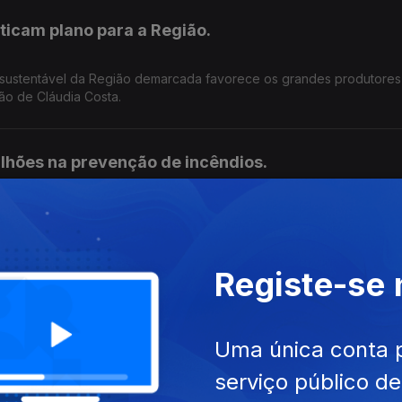
iticam plano para a Região.
 sustentável da Região demarcada favorece os grandes produtores
ção de Cláudia Costa.
lhões na prevenção de incêndios.
erde e prevê intervenções em seis municípios . O objetivo é reduzi
oteger as populações .Edição Cláudia Costa
Registe-se
 centrais eólicas e solares em Portugal. Autarquias e ambientalistas
Uma única conta 
evisão do documento. Edição Cláudia Costa
serviço público d