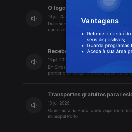
O fogo passou mas as dificulda
14 jul. 2026
Vantagens
Duas semanas depois do grande incêndio 
que dizem ter sido esquecidos e reclamam
Retome o conteúdo a
seus dispositivos;
Guarde programas f
Receber apenas 40% do salário
Aceda à sua área pe
13 jul. 2026
Em Sintra, uma instituição que apoia cerca
perder o emprego. e já não sabem como pa
Transportes gratuitos para resi
10 jul. 2026
Quem mora no Porto pode viajar de forma gr
municipal Porto.