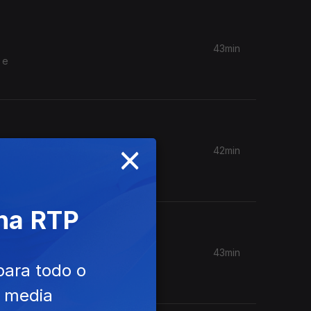
43min
 e
×
42min
r o risco
 na RTP
43min
 alertam
para todo o
e media