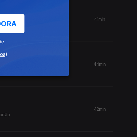
41min
GORA
dores
de
dos)
44min
res temem
42min
artão