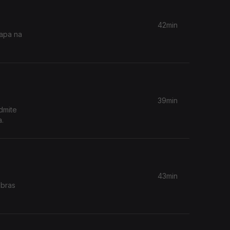
42min
tapa na
39min
dmite
a.
43min
obras