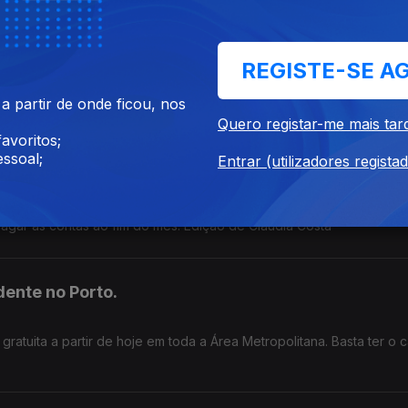
des ficaram
REGISTE-SE A
que devastou parte dos concelhos de Vouzela e Águeda, há mora
 apoios urgentes. Edição de Cláudia Costa
 partir de onde ficou, nos
Quero registar-me mais tar
avoritos;
 sem saber o que acontece amanhã
ssoal;
Entrar (utilizadores regista
 de 1.400 alunos enfrenta uma grave crise financeira. Os trabalhado
gar as contas ao fim do mês. Edição de Cláudia Costa
dente no Porto.
atuita a partir de hoje em toda a Área Metropolitana. Basta ter o c