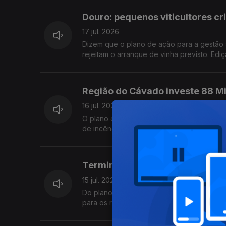
Douro: pequenos viticultores cr
17 jul. 2026
Dizem que o plano de ação para a gestão
rejeitam o arranque de vinha previsto. Edi
Região do Cávado investe 88 Mi
16 jul. 2026
O plano estratégico acaba de receber luz v
de incêndio, gerir melhor a paisagem e pr
Termina hoje a consulta pública
15 jul. 2026
Do plano que pode acelerar a instalação de
para os riscos da proposta e pedem uma r