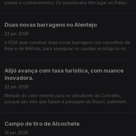
pautas e conhecimentos. Os espetáculos têm lugar no Palácio
Nacional de Mafra, que abriga um dos maiores carrilhões
históricos do mundo.
Duas novas barragens no Alentejo
23 jun. 2026
A EDIA quer construir duas novas barragens nos concelhos de
Beja e de Mértola, para assegurar os caudais ecológicos no
verão e aliviar Alqueva. Edição de Cláudia Costa
Alijó avança com taxa turística, com nuance
inovadora.
22 jun. 2026
Metade do valor reverte para os viticultores do Concelho,
porque são eles que fazem a paisagem do Douro, património
mundial da Unesco, diz a autarquia. A taxa avança já no início
do próximo ano. Edição de Cláudia Costa.
Campo de tiro de Alcochete
19 jun. 2026