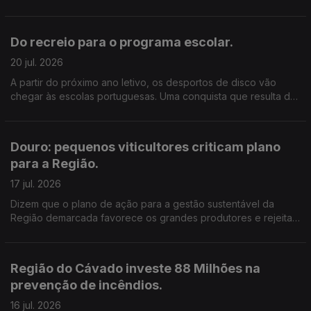
que começa agora a ser replicado noutros municípios. Edição
Cláudia Costa
Do recreio para o programa escolar.
20 jul. 2026
A partir do próximo ano letivo, os desportos de disco vão
chegar às escolas portuguesas. Uma conquista que resulta de
mais de 20 anos de trabalho de um investigador do Politécnico
de Leiria.
Douro: pequenos viticultores criticam plano
para a Região.
17 jul. 2026
Dizem que o plano de ação para a gestão sustentável da
Região demarcada favorece os grandes produtores e rejeitam
o arranque de vinha previsto. Edição de Cláudia Costa.
Região do Cávado investe 88 Milhões na
prevenção de incêndios.
16 jul. 2026