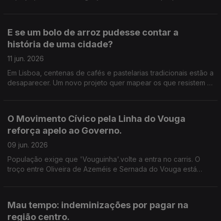
suscitar dúvidas e preocupações, sobretudo entre
comerciantes e moradores. Edição de Cláudia Costa.
E se um bolo de arroz pudesse contar a
história de uma cidade?
11 jun. 2026
Em Lisboa, centenas de cafés e pastelarias tradicionais estão a
desaparecer. Um novo projeto quer mapear os que resistem e
lançar o debate sobre a identidade da capital. Edição de
Cláudia Costa.
O Movimento Cívico pela Linha do Vouga
reforça apelo ao Governo.
09 jun. 2026
População exige que 'Vouguinha'.volte a entra no carris. O
troço entre Oliveira de Azeméis e Sernada do Vouga está
requalificado. Há condições, defende o movimento, para
repor no mínimo dois comboios em cada sentido.
Mau tempo: indeminizações por pagar na
região centro.