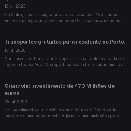
13 jul. 2026
Em Sintra, uma instituição que apoia cerca de 1.400 alunos
enfrenta uma grave crise financeira. Os trabalhadores temem
perder o emprego. e já não sabem como pagar as contas ao
fim do mês. Edição de Cláudia Costa
Transportes gratuitos para residente no Porto.
10 jul. 2026
Quem mora no Porto pode viajar de forma gratuita a partir de
hoje em toda a Área Metropolitana. Basta ter o cartão municipal
Porto.
Grândola: investimento de 470 Milhões de
euros
09 jul. 2026
Um investimento que pode mudar o futuro de Grândola. Mil
empregos, uma nova aposta logística e uma ambição que vai
muito além do concelho. Edição de Cláudia Costa