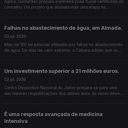
Agora, Guimarães prepara a primeira praia fluvial certificada do
concelho. Um projeto que assinala mais uma etapa na
recuperação do rio .Edição de Cláudia Costa
Falhas no abastecimento de água, em Almada.
03 jul. 2026
Mais de 100 mil pessoas afetadas por falhas no abastecimento
de água. Em dias de calor extremo, a Câmara admite que os
problemas vão continuar, mas garante que a situação deverá
começar a melhorar. Edição Cláudia Costa.
Um investimento superior a 21 milhões euros.
02 jul. 2026
Centro Desportivo Nacional do Jamor prepara-se para uma
das maiores requalificações dos últimos anos. As obras devem
estar concluídas dentro de 2 anos e meio. Edição de Cláudia
Costa.
É uma resposta avançada de medicina
intensiva