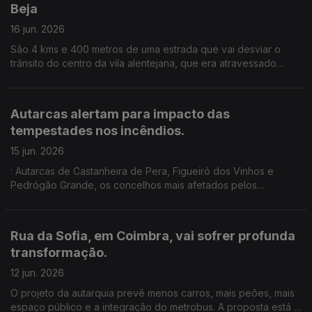
Beja
16 jun. 2026
São 4 kms e 400 metros de uma estrada que vai desviar o
trânsito do centro da vila alentejana, que era atravessado
todos os dias por dezenas de camiões .Um investimento de
8,5 milhões de euros. Edição de Cláudia Costa
Autarcas alertam para impacto das
tempestades nos incêndios.
15 jun. 2026
: Autarcas de Castanheira de Pera, Figueiró dos Vinhos e
Pedrógão Grande, os concelhos mais afetados pelos
incêndios de 2017, que provocaram dezenas de mortos,
preocupados com o impacto das tempestades de inverno nos
incêndios.
Rua da Sofia, em Coimbra, vai sofrer profunda
transformação.
12 jun. 2026
O projeto da autarquia prevê menos carros, mais peões, mais
espaço público e a integração do metrobus. A proposta está a