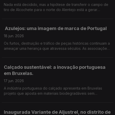
Nada está decidido, mas a hipótese de transferir o campo de
tiro de Alcochete para o norte do Alentejo está a gerar
receios. Em Monforte teme-se a perda de terrenos agrícolas e
postos de trabalho.
Azulejos: uma imagem de marca de Portugal
18 jun. 2026
Os furtos, destruição e tráfico de peças históricas continuam a
ameaçar uma herança que atravessa séculos. As associações
de defesa do património dizem que o problema pode estar a
agravar-se. Edição Cláudia Costa
Calçado sustentável: a inovação portuguesa
em Bruxelas.
17 jun. 2026
A indústria portuguesa do calçado apresenta em Bruxelas
projeto que aposta em materiais biodegradáveis sem
comprometer a qualidade. Edição de Cláudia Costa.
Inaugurada Variante de Aljustrel, no distrito de