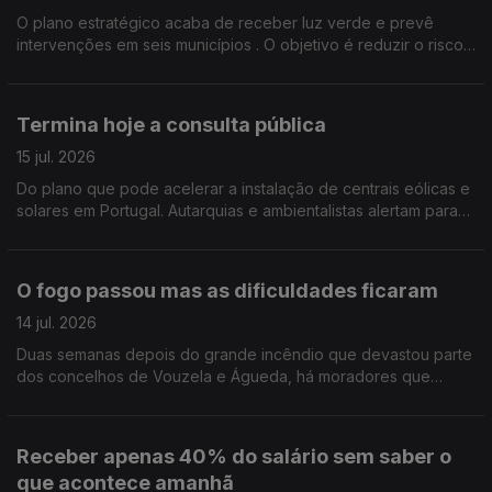
O plano estratégico acaba de receber luz verde e prevê
intervenções em seis municípios . O objetivo é reduzir o risco
de incêndio, gerir melhor a paisagem e proteger as
populações .Edição Cláudia Costa
Termina hoje a consulta pública
15 jul. 2026
Do plano que pode acelerar a instalação de centrais eólicas e
solares em Portugal. Autarquias e ambientalistas alertam para
os riscos da proposta e pedem uma revisão do documento.
Edição Cláudia Costa
O fogo passou mas as dificuldades ficaram
14 jul. 2026
Duas semanas depois do grande incêndio que devastou parte
dos concelhos de Vouzela e Águeda, há moradores que
dizem ter sido esquecidos e reclamam apoios urgentes.
Edição de Cláudia Costa
Receber apenas 40% do salário sem saber o
que acontece amanhã