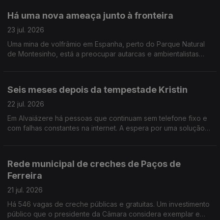
Há uma nova ameaça junto à fronteira
23 jul. 2026
Uma mina de volfrâmio em Espanha, perto do Parque Natural
de Montesinho, está a preocupar autarcas e ambientalistas
que receiam a contaminação do rio Rabaçal e o abastecimento
de água a 14 aldeias.
Seis meses depois da tempestade Kristin
22 jul. 2026
Em Alvaiázere há pessoas que continuam sem telefone fixo e
com falhas constantes na internet. A espera por uma solução
parece não ter fim.
Rede municipal de creches de Paços de
Ferreira
21 jul. 2026
Há 546 vagas de creche públicas e gratuitas. Um investimento
público que o presidente da Câmara considera exemplar e