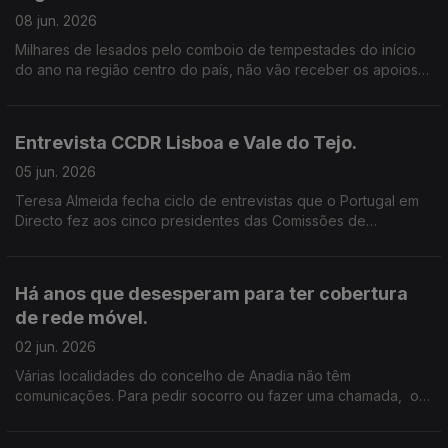
08 jun. 2026
Milhares de lesados pelo comboio de tempestades do início
do ano na região centro do país, não vão receber os apoios
do governo até ao final do mês para reconstruirem as casas,
como estava previsto.
Entrevista CCDR Lisboa e Vale do Tejo.
05 jun. 2026
Teresa Almeida fecha ciclo de entrevistas que o Portugal em
Directo fez aos cinco presidentes das Comissões de
Coordenação e Desenvolvimento Regional do país. Edição de
Nuno Amaral.
Há anos que desesperam para ter cobertura
de rede móvel.
02 jun. 2026
Várias localidades do concelho de Anadia não têm
comunicações. Para pedir socorro ou fazer uma chamada, os
moradores têm de usar o telefone fixo. A autarquia diz que
chegou a hora de dizer basta. Edição Cláudia Costa.