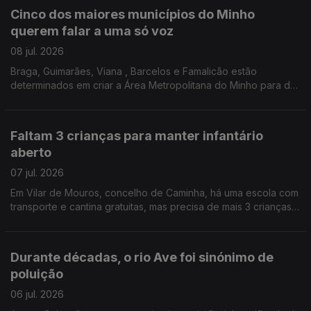
Cinco dos maiores municípios do Minho
querem falar a uma só voz
08 jul. 2026
Braga, Guimarães, Viana , Barcelos e Famalicão estão
determinados em criar a Área Metropolitana do Minho para dar
mais força política e económica à região .Edição Cláudia Costa
Faltam 3 crianças para manter infantário
aberto
07 jul. 2026
Em Vilar de Mouros, concelho de Caminha, há uma escola com
transporte e cantina gratuitas, mas precisa de mais 3 crianças
para manter o único jardim de infância da freguesia de portas
abertas. Edição Cláudia Costa
Durante décadas, o rio Ave foi sinónimo de
poluição
06 jul. 2026