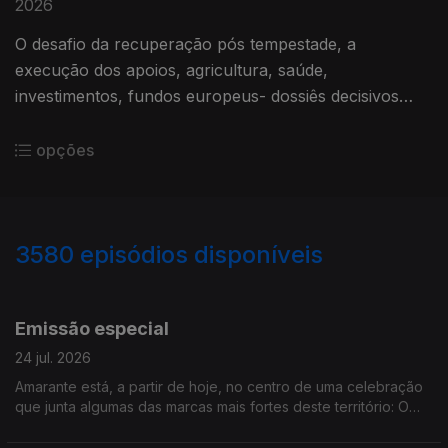
2026
O desafio da recuperação pós tempestade, a
execução dos apoios, agricultura, saúde,
investimentos, fundos europeus- dossiês decisivos
para o Alentejo.
opções
3580
episódios disponíveis
941601
938105
933519
Emissão especial
24 jul. 2026
Amarante está, a partir de hoje, no centro de uma celebração
que junta algumas das marcas mais fortes deste território: O
vinho, a gastronomia, a cultura, a literatura. O UVVA decorre
até domingo. Edição de Cláudia Costa