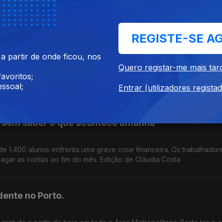
 centrais eólicas e solares em Portugal. Autarquias e ambientalistas
evisão do documento. Edição Cláudia Costa
REGISTE-SE A
des ficaram
 partir de onde ficou, nos
Quero registar-me mais tar
avoritos;
que devastou parte dos concelhos de Vouzela e Águeda, há mora
ssoal;
 apoios urgentes. Edição de Cláudia Costa
Entrar (utilizadores regista
 sem saber o que acontece amanhã
 de 1.400 alunos enfrenta uma grave crise financeira. Os trabalhado
gar as contas ao fim do mês. Edição de Cláudia Costa
dente no Porto.