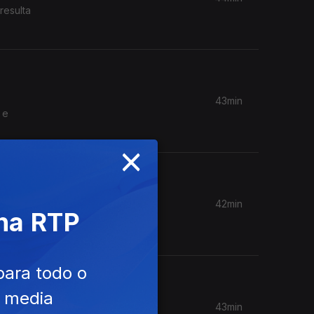
resulta
43min
 e
×
42min
 na RTP
r o risco
para todo o
e media
43min