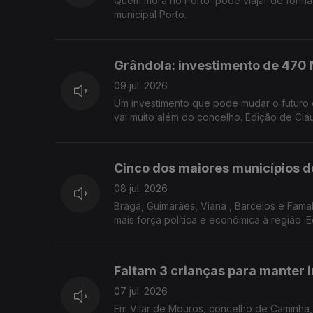
Quem mora no Porto pode viajar de forma gr
municipal Porto.
Grândola: investimento de 470 
09 jul. 2026
Um investimento que pode mudar o futuro de Grândola. Mil empregos, uma nova aposta logística e uma ambição que
vai muito além do concelho. Edição de Clá
Cinco dos maiores municípios d
08 jul. 2026
Braga, Guimarães, Viana , Barcelos e Fama
mais força política e económica à região .
Faltam 3 crianças para manter i
07 jul. 2026
Em Vilar de Mouros, concelho de Caminha, 