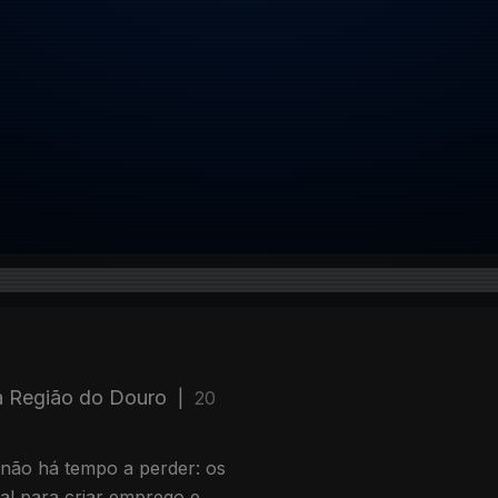
 a Região do Douro
|
20
 não há tempo a perder: os
al para criar emprego e