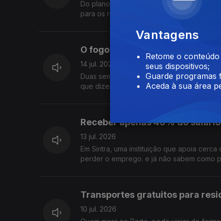
Do plano que pode acelerar a instalação de
para os riscos da proposta e pedem uma r
Vantagens
O fogo passou mas as dificulda
Retome o conteúdo a
14 jul. 2026
seus dispositivos;
Guarde programas f
Duas semanas depois do grande incêndio 
Aceda à sua área pe
que dizem ter sido esquecidos e reclamam
Receber apenas 40% do salário
13 jul. 2026
Em Sintra, uma instituição que apoia cerca
perder o emprego. e já não sabem como pa
Transportes gratuitos para resi
10 jul. 2026