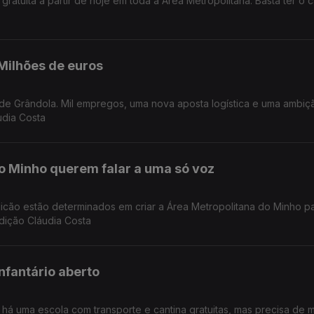
atuita a partir de hoje em toda a Área Metropolitana. Basta ter o c
Milhões de euros
udia Costa
o Minho querem falar a uma só voz
licão estão determinados em criar a Área Metropolitana do Minho p
Edição Cláudia Costa
nfantário aberto
há uma escola com transporte e cantina gratuitas, mas precisa de m