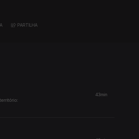
A
PARTILHA
43min
rritório: