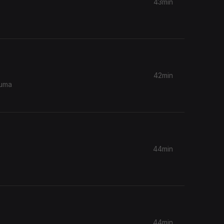
43min
42min
 uma
44min
44min