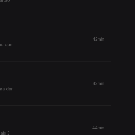
artão
42min
43min
ara dar
44min
ais 3