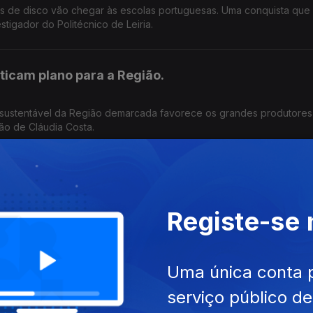
tos de disco vão chegar às escolas portuguesas. Uma conquista que 
tigador do Politécnico de Leiria.
iticam plano para a Região.
 sustentável da Região demarcada favorece os grandes produtores
ção de Cláudia Costa.
lhões na prevenção de incêndios.
Registe-se
erde e prevê intervenções em seis municípios . O objetivo é reduzi
oteger as populações .Edição Cláudia Costa
Uma única conta 
serviço público d