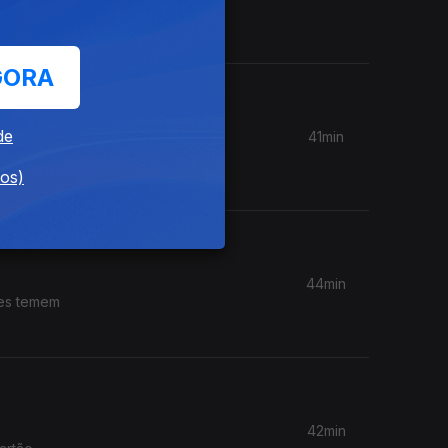
 alertam
GORA
de
41min
dores
dos)
44min
res temem
42min