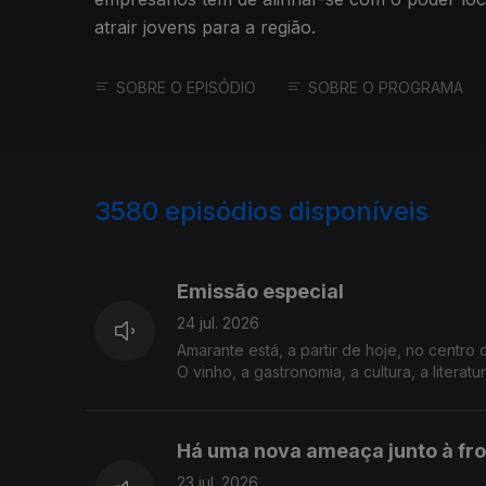
atrair jovens para a região.
SOBRE O EPISÓDIO
SOBRE O PROGRAMA
3580
episódios disponíveis
941601
938105
Emissão especial
24 jul. 2026
Amarante está, a partir de hoje, no centro
O vinho, a gastronomia, a cultura, a liter
Há uma nova ameaça junto à fro
23 jul. 2026