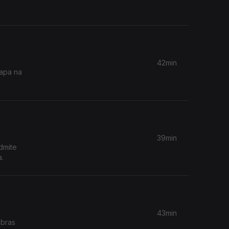
42min
tapa na
39min
dmite
a.
43min
obras