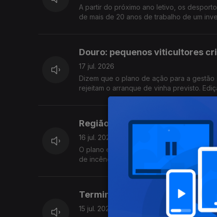
A partir do próximo ano letivo, os despor
de mais de 20 anos de trabalho de um inves
Douro: pequenos viticultores cr
17 jul. 2026
Dizem que o plano de ação para a gestão
rejeitam o arranque de vinha previsto. Edi
Região do Cávado investe 88 Mi
16 jul. 2026
O plano estratégico acaba de receber luz v
de incêndio, gerir melhor a paisagem e pr
Termina hoje a consulta pública
15 jul. 2026