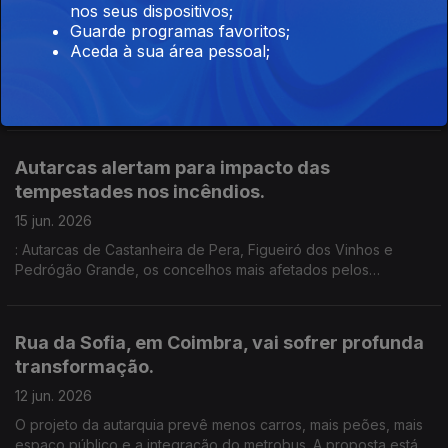
nos seus dispositivos;
Beja
Guarde programas favoritos;
16 jun. 2026
Aceda à sua área pessoal;
São 4 kms e 400 metros de uma estrada que vai desviar o
trânsito do centro da vila alentejana, que era atravessado
todos os dias por dezenas de camiões .Um investimento de
8,5 milhões de euros. Edição de Cláudia Costa
Autarcas alertam para impacto das
tempestades nos incêndios.
15 jun. 2026
: Autarcas de Castanheira de Pera, Figueiró dos Vinhos e
Pedrógão Grande, os concelhos mais afetados pelos
incêndios de 2017, que provocaram dezenas de mortos,
preocupados com o impacto das tempestades de inverno nos
incêndios.
Rua da Sofia, em Coimbra, vai sofrer profunda
transformação.
12 jun. 2026
O projeto da autarquia prevê menos carros, mais peões, mais
espaço público e a integração do metrobus. A proposta está a