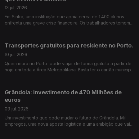
13 jul. 2026
Em Sintra, uma instituição que apoia cerca de 1.400 alunos
enfrenta uma grave crise financeira. Os trabalhadores temem
perder o emprego. e já não sabem como pagar as contas ao
fim do mês. Edição de Cláudia Costa
Transportes gratuitos para residente no Porto.
10 jul. 2026
Quem mora no Porto pode viajar de forma gratuita a partir de
hoje em toda a Área Metropolitana. Basta ter o cartão municipal
Porto.
Grândola: investimento de 470 Milhões de
euros
09 jul. 2026
Um investimento que pode mudar o futuro de Grândola. Mil
empregos, uma nova aposta logística e uma ambição que vai
muito além do concelho. Edição de Cláudia Costa