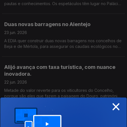
pautas e conhecimentos. Os espetáculos têm lugar no Palácio
Nacional de Mafra, que abriga um dos maiores carrilhões
históricos do mundo.
Duas novas barragens no Alentejo
23 jun. 2026
A EDIA quer construir duas novas barragens nos concelhos de
Beja e de Mértola, para assegurar os caudais ecológicos no
verão e aliviar Alqueva. Edição de Cláudia Costa
Alijó avança com taxa turística, com nuance
inovadora.
22 jun. 2026
Metade do valor reverte para os viticultores do Concelho,
porque são eles que fazem a paisagem do Douro, património
×
mundial da Unesco, diz a autarquia. A taxa avança já no início
do próximo ano. Edição de Cláudia Costa.
Campo de tiro de Alcochete
19 jun. 2026