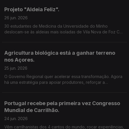
Projeto "Aldeia Feliz".
26 jun. 2026
30 estudantes de Medicina da Universidade do Minho
deslocam-se às aldeias mais isoladas de Vila Nova de Foz Côa
. Vão estar no terreno para promover a saúde e a proximidade
junto dos mais idosos. Edição Cláudia Costa.
Agricultura biológica está a ganhar terreno
nos Açores.
25 jun. 2026
O Governo Regional quer acelerar essa transformação. Agora
há uma estratégia para apoiar produtores, reforçar a
sustentabilidade e criar novas oportunidades para o setor.
Edição Cláudia Costa.
Portugal recebe pela primeira vez Congresso
Mundial de Carrilhão.
24 jun. 2026
Vêm carrilhanistas dos 4 cantos do mundo, rocar experiências,