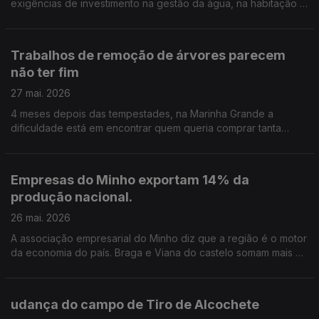
exigências de investimento na gestão da água, na habitação e
no Serviço Nacional de Saúde. Edição Cláudia Costa
Trabalhos de remoção de árvores parecem
não ter fim
27 mai. 2026
4 meses depois das tempestades, na Marinha Grande a
dificuldade está em encontrar quem queria comprar tanta
madeira. Edição Cláudia Costa
Empresas do Minho exportam 14% da
produção nacional.
26 mai. 2026
A associação empresarial do Minho diz que a região é o motor
da economia do país. Braga e Viana do castelo somam mais de
145 mil empresas. Um número que pode crescer. Edição de
Cláudia Costa.
udança do campo de Tiro de Alcochete