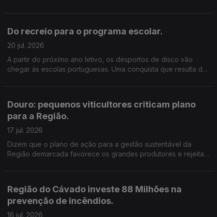
que começa agora a ser replicado noutros municípios. Edição
Cláudia Costa
Do recreio para o programa escolar.
20 jul. 2026
A partir do próximo ano letivo, os desportos de disco vão
chegar às escolas portuguesas. Uma conquista que resulta de
mais de 20 anos de trabalho de um investigador do Politécnico
de Leiria.
Douro: pequenos viticultores criticam plano
para a Região.
17 jul. 2026
Dizem que o plano de ação para a gestão sustentável da
Região demarcada favorece os grandes produtores e rejeitam
o arranque de vinha previsto. Edição de Cláudia Costa.
Região do Cávado investe 88 Milhões na
prevenção de incêndios.
16 jul. 2026