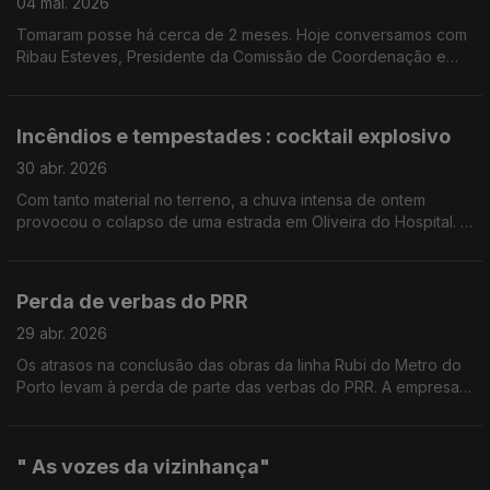
04 mai. 2026
Tomaram posse há cerca de 2 meses. Hoje conversamos com
Ribau Esteves, Presidente da Comissão de Coordenação e
Desenvolvimento Regional do Centro.
Incêndios e tempestades : cocktail explosivo
30 abr. 2026
Com tanto material no terreno, a chuva intensa de ontem
provocou o colapso de uma estrada em Oliveira do Hospital. O
autarca avisa que vão acontecer mais casos como este
noutros municípios.
Perda de verbas do PRR
29 abr. 2026
Os atrasos na conclusão das obras da linha Rubi do Metro do
Porto levam à perda de parte das verbas do PRR. A empresa
vai agora procurar outros fundos europeus para financiar a
empreitada.
" As vozes da vizinhança"