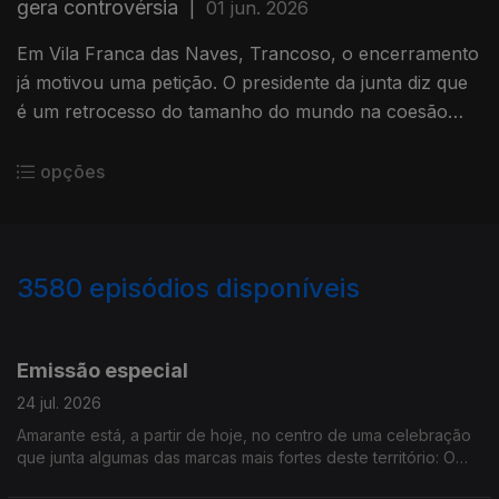
gera controvérsia
|
01 jun. 2026
Em Vila Franca das Naves, Trancoso, o encerramento
já motivou uma petição. O presidente da junta diz que
é um retrocesso do tamanho do mundo na coesão
territorial e que fere a dignidade humana.
opções
3580
episódios disponíveis
941601
938105
933519
929090
925167
Emissão especial
24 jul. 2026
Amarante está, a partir de hoje, no centro de uma celebração
que junta algumas das marcas mais fortes deste território: O
vinho, a gastronomia, a cultura, a literatura. O UVVA decorre