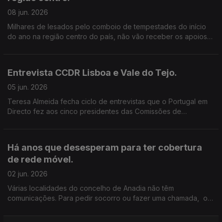
08 jun. 2026
Milhares de lesados pelo comboio de tempestades do início
do ano na região centro do país, não vão receber os apoios
do governo até ao final do mês para reconstruirem as casas,
como estava previsto.
Entrevista CCDR Lisboa e Vale do Tejo.
05 jun. 2026
Teresa Almeida fecha ciclo de entrevistas que o Portugal em
Directo fez aos cinco presidentes das Comissões de
Coordenação e Desenvolvimento Regional do país. Edição de
Nuno Amaral.
Há anos que desesperam para ter cobertura
de rede móvel.
02 jun. 2026
Várias localidades do concelho de Anadia não têm
comunicações. Para pedir socorro ou fazer uma chamada, os
moradores têm de usar o telefone fixo. A autarquia diz que
chegou a hora de dizer basta. Edição Cláudia Costa.