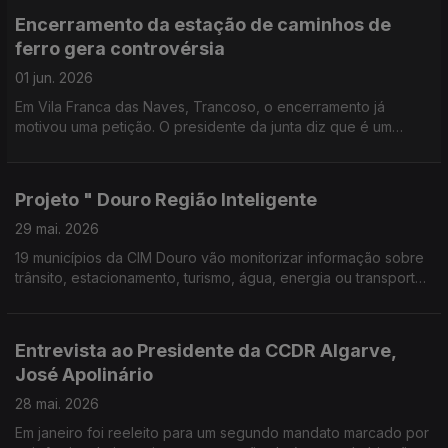
Encerramento da estação de caminhos de
ferro gera controvérsia
01 jun. 2026
Em Vila Franca das Naves, Trancoso, o encerramento já
motivou uma petição. O presidente da junta diz que é um
retrocesso do tamanho do mundo na coesão territorial e que
fere a dignidade humana.
Projeto " Douro Região Inteligente
29 mai. 2026
19 municípios da CIM Douro vão monitorizar informação sobre
trânsito, estacionamento, turismo, água, energia ou transportes
públicos, em tempo real. Um passo na modernização do
território. Edição Cláudia Costa
Entrevista ao Presidente da CCDR Algarve,
José Apolinário
28 mai. 2026
Em janeiro foi reeleito para um segundo mandato marcado por