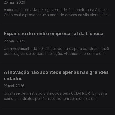
25 mai. 2026
A mudança prevista pelo governo de Alcochete para Alter do
Chão está a provocar uma onda de críticas na vila Alentejana.
Um grupo de 60 agricultores lançou uma petição que já
chegou ao parlamento. Edição Cláudia Costa
Expansão do centro empresarial da Lionesa.
22 mai. 2026
Um investimento de 60 milhões de euros para construir mais 3
edifícios, um deles para habitação. Atualmente o centro de
negócios acolhe 120 empresas, mas vai crescer. Edição de
Cláudia Costa.
A inovação não acontece apenas nas grandes
cidades.
21 mai. 2026
Uma tese de mestrado distinguida pela CCDR NORTE mostra
como os institutos politécnicos podem ser motores de
desenvolvimento, aproximando conhecimento, empresas e
comunidades. Edição Cláudia Costa