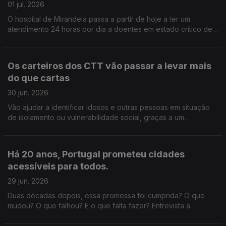
01 jul. 2026
O hospital de Mirandela passa a partir de hoje a ter um
atendimento 24 horas por dia a doentes em estado crítico de
vários concelhos transmontanos. Edição de Cláudia Costa
Os carteiros dos CTT vão passar a levar mais
do que cartas
30 jun. 2026
Vão ajudar a identificar idosos e outras pessoas em situação
de isolamento ou vulnerabilidade social, graças a um
protocolo assinado com a Santa Casa da Misericórdia de
Lisboa. Edição Cláudia Costa
Há 20 anos, Portugal prometeu cidades
acessíveis para todos.
29 jun. 2026
Duas décadas depois, essa promessa foi cumprida? O que
mudou? O que falhou? E o que falta fazer? Entrevista à
especialista em mobilidade Paula Teles, autora do livro "A
Cidade das (i)Mobilidades". Edição Cláudia Costa.