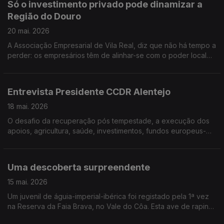
Só o investimento privado pode dinamizar a
Região do Douro
20 mai. 2026
A Associação Empresarial de Vila Real, diz que não há tempo a
perder: os empresários têm de alinhar-se com o poder local
para criar emprego e atrair jovens para a região.
Entrevista Presidente CCDR Alentejo
18 mai. 2026
O desafio da recuperação pós tempestade, a execução dos
apoios, agricultura, saúde, investimentos, fundos europeus-
dossiês decisivos para o Alentejo.
Uma descoberta surpreendente
15 mai. 2026
Um juvenil de águia-imperial-ibérica foi registado pela 1ª vez
na Reserva da Faia Brava, no Vale do Côa. Esta ave de rapina
está classificada em Portugal como espécie "Criticamente em