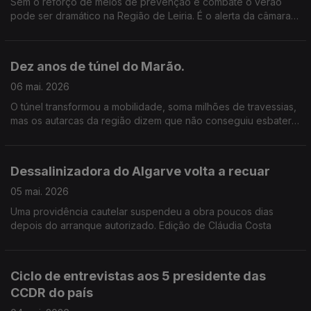
Sem o reforço de meios de prevenção e combate o verão
pode ser dramático na Região de Leiria. É o alerta da câmara,
que lembra que ainda há muito a fazer depois da tempestade
Kristin. Edição Cláudia Costa
Dez anos de túnel do Marão.
06 mai. 2026
O túnel transformou a mobilidade, soma milhões de travessias,
mas os autarcas da região dizem que não conseguiu esbater
as desigualdades. Edição de Cláudia Costa.
Dessalinizadora do Algarve volta a recuar
05 mai. 2026
Uma providência cautelar suspendeu a obra poucos dias
depois do arranque autorizado. Edição de Cláudia Costa
Ciclo de entrevistas aos 5 presidente das
CCDR do país