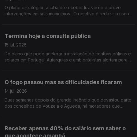
O plano estratégico acaba de receber luz verde e prevê
intervenções em seis municípios . O objetivo é reduzir o risco
de incêndio, gerir melhor a paisagem e proteger as
populações .Edição Cláudia Costa
Termina hoje a consulta pública
15 jul. 2026
Do plano que pode acelerar a instalação de centrais eólicas e
solares em Portugal. Autarquias e ambientalistas alertam para
os riscos da proposta e pedem uma revisão do documento.
Edição Cláudia Costa
O fogo passou mas as dificuldades ficaram
14 jul. 2026
Duas semanas depois do grande incêndio que devastou parte
dos concelhos de Vouzela e Águeda, há moradores que
dizem ter sido esquecidos e reclamam apoios urgentes.
Edição de Cláudia Costa
Receber apenas 40% do salário sem saber o
que acontece amanhã