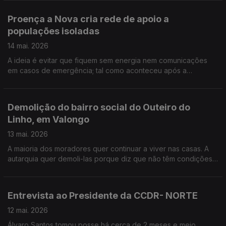
Perigo". Edição Cláudia Costa
Proença a Nova cria rede de apoio a
populações isoladas
14 mai. 2026
A ideia é evitar que fiquem sem energia nem comunicações
em casos de emergência; tal como aconteceu após a
passagem da tempestade Kristin. A campanha para angariar
verbas, já está no terreno .Edição Cláudia Costa
Demolição do bairro social do Outeiro do
Linho, em Valongo
13 mai. 2026
A maioria dos moradores quer continuar a viver nas casas. A
autarquia quer demoli-las porque diz que não têm condições
de segurança e de acessibilidade. Os moradores resistem e
batem o pé. Edição de Cláudia Costa
Entrevista ao Presidente da CCDR- NORTE
12 mai. 2026
Álvaro Santos tomou posse há cerca de 2 meses e meio.