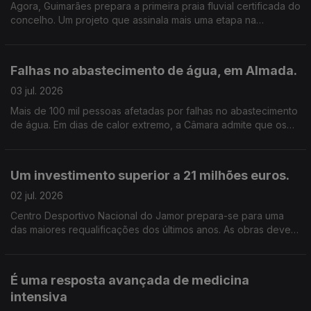
Agora, Guimarães prepara a primeira praia fluvial certificada do
concelho. Um projeto que assinala mais uma etapa na
recuperação do rio .Edição de Cláudia Costa
Falhas no abastecimento de água, em Almada.
03 jul. 2026
Mais de 100 mil pessoas afetadas por falhas no abastecimento
de água. Em dias de calor extremo, a Câmara admite que os
problemas vão continuar, mas garante que a situação deverá
começar a melhorar. Edição Cláudia Costa.
Um investimento superior a 21 milhões euros.
02 jul. 2026
Centro Desportivo Nacional do Jamor prepara-se para uma
das maiores requalificações dos últimos anos. As obras devem
estar concluídas dentro de 2 anos e meio. Edição de Cláudia
Costa.
É uma resposta avançada de medicina
intensiva