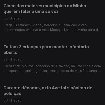
Cinco dos maiores municípios do Minho
querem falar a uma só voz
08 jul. 2026
Braga, Guimarães, Viana , Barcelos e Famalicão estão
determinados em criar a Área Metropolitana do Minho para dar
mais força política e económica à região .Edição Cláudia Costa
Faltam 3 crianças para manter infantário
aberto
07 jul. 2026
Em Vilar de Mouros, concelho de Caminha, há uma escola com
transporte e cantina gratuitas, mas precisa de mais 3 crianças
para manter o único jardim de infância da freguesia de portas
abertas. Edição Cláudia Costa
Durante décadas, o rio Ave foi sinónimo de
poluição
06 jul. 2026