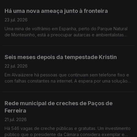
até domingo. Edição de Cláudia Costa
Há uma nova ameaça junto à fronteira
23 jul. 2026
Uma mina de volfrâmio em Espanha, perto do Parque Natural
de Montesinho, está a preocupar autarcas e ambientalistas
que receiam a contaminação do rio Rabaçal e o abastecimento
de água a 14 aldeias.
Seis meses depois da tempestade Kristin
22 jul. 2026
Em Alvaiázere há pessoas que continuam sem telefone fixo e
com falhas constantes na internet. A espera por uma solução
parece não ter fim.
Rede municipal de creches de Paços de
Ferreira
21 jul. 2026
Há 546 vagas de creche públicas e gratuitas. Um investimento
público que o presidente da Câmara considera exemplar e