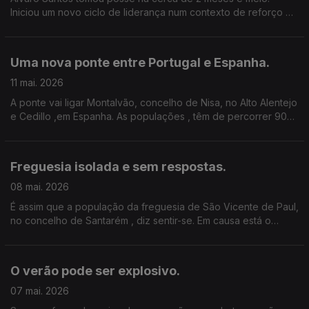
Iniciou um novo ciclo de liderança num contexto de reforço da
coordenação regional e de execução dos programas
financiados pela União Europeia. Edição Cláudia Costa
Uma nova ponte entre Portugal e Espanha.
11 mai. 2026
A ponte vai ligar Montalvão, concelho de Nisa, no Alto Alentejo
e Cedillo ,em Espanha. As populações , têm de percorrer 90
kms para atravessar 160 metros. Vamos em direto até lá.
Edição Cláudia Costa.
Freguesia isolada e sem respostas.
08 mai. 2026
É assim que a população da freguesia de São Vicente de Paul,
no concelho de Santarém , diz sentir-se. Em causa está o
encerramento da Ponte da Panela, que obriga a percorrer
mais 15 kms. Edição Cláudia Costa.
O verão pode ser explosivo.
07 mai. 2026