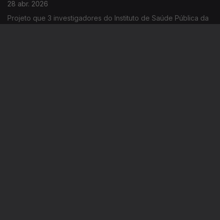
28 abr. 2026
Projeto que 3 investigadores do Instituto de Saúde Pública da
Universidade do Porto criaram para perceber o que mais
prejudica a saúde e a qualidade de vida de quem vive no
centro histórico.
Bairro da Mouraria
27 abr. 2026
A associação Renovar a Mouraria está a celebrar 18 anos.
Enfrenta desafios como o impacto do turismo, o fenómeno da
gentrificação, a vida multicultural de um bairro com vários
mundos lá dentro. Edição de Cláudia Costa
Este conteúdo faz parte de Toda a
informação
Especial
Portugal em Direto
Noticiário