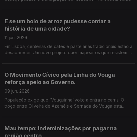
suscitar dúvidas e preocupações, sobretudo entre
comerciantes e moradores. Edição de Cláudia Costa.
E se um bolo de arroz pudesse contar a
história de uma cidade?
11 jun. 2026
Em Lisboa, centenas de cafés e pastelarias tradicionais estão a
desaparecer. Um novo projeto quer mapear os que resistem e
lançar o debate sobre a identidade da capital. Edição de
Cláudia Costa.
O Movimento Cívico pela Linha do Vouga
reforça apelo ao Governo.
09 jun. 2026
População exige que 'Vouguinha'.volte a entra no carris. O
troço entre Oliveira de Azeméis e Sernada do Vouga está
requalificado. Há condições, defende o movimento, para
repor no mínimo dois comboios em cada sentido.
Mau tempo: indeminizações por pagar na
região centro.