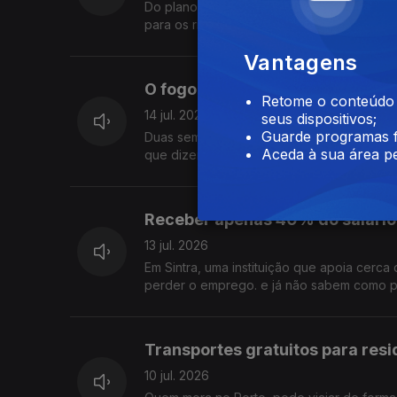
Do plano que pode acelerar a instalação de
para os riscos da proposta e pedem uma r
Vantagens
O fogo passou mas as dificulda
Retome o conteúdo a
14 jul. 2026
seus dispositivos;
Guarde programas f
Duas semanas depois do grande incêndio 
Aceda à sua área pe
que dizem ter sido esquecidos e reclamam
Receber apenas 40% do salário
13 jul. 2026
Em Sintra, uma instituição que apoia cerca
perder o emprego. e já não sabem como pa
Transportes gratuitos para resi
10 jul. 2026