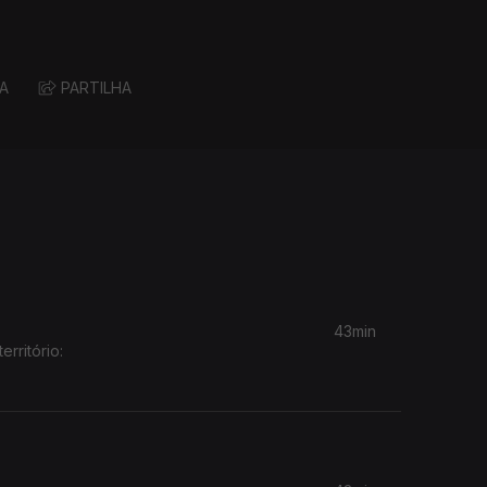
A
PARTILHA
43min
rritório: