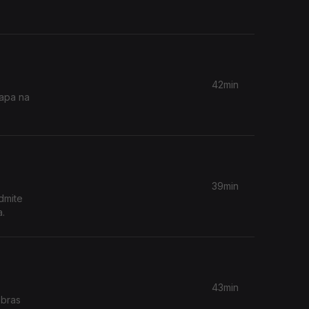
42min
tapa na
39min
dmite
a.
43min
obras