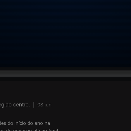
gião centro.
|
08 jun.
es do início do ano na
os do governo até ao final