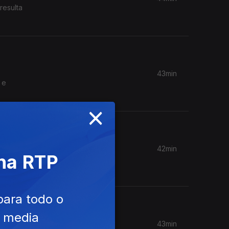
resulta
43min
 e
×
42min
 na RTP
r o risco
para todo o
e media
43min