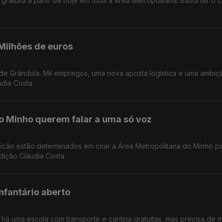
atuita a partir de hoje em toda a Área Metropolitana. Basta ter o c
Milhões de euros
udia Costa
o Minho querem falar a uma só voz
licão estão determinados em criar a Área Metropolitana do Minho p
Edição Cláudia Costa
nfantário aberto
há uma escola com transporte e cantina gratuitas, mas precisa de m