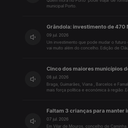
Quem mora no Porto pode viajar de forma gr
municipal Porto.
Grândola: investimento de 470 
09 jul. 2026
Um investimento que pode mudar o futuro de Grândola. Mil empregos, uma nova aposta logística e uma ambição que
vai muito além do concelho. Edição de Clá
Cinco dos maiores municípios d
08 jul. 2026
Braga, Guimarães, Viana , Barcelos e Fama
mais força política e económica à região .
Faltam 3 crianças para manter i
07 jul. 2026
Em Vilar de Mouros, concelho de Caminha, 