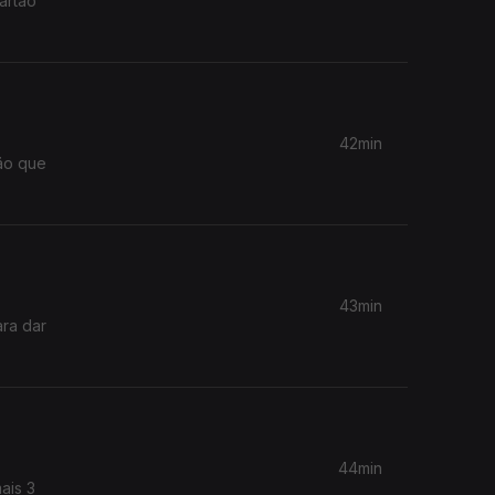
artão
42min
43min
ara dar
44min
ais 3