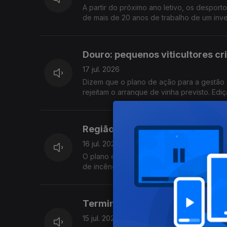
A partir do próximo ano letivo, os despor
de mais de 20 anos de trabalho de um inves
Douro: pequenos viticultores cr
17 jul. 2026
Dizem que o plano de ação para a gestão
rejeitam o arranque de vinha previsto. Edi
Região do Cávado investe 88 Mi
16 jul. 2026
O plano estratégico acaba de receber luz v
de incêndio, gerir melhor a paisagem e pr
Termina hoje a consulta pública
15 jul. 2026