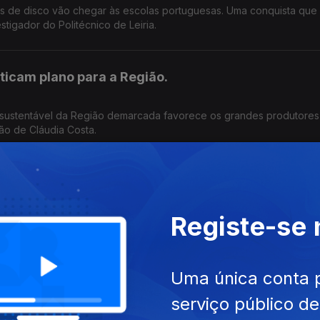
tos de disco vão chegar às escolas portuguesas. Uma conquista que 
tigador do Politécnico de Leiria.
iticam plano para a Região.
 sustentável da Região demarcada favorece os grandes produtores
ção de Cláudia Costa.
lhões na prevenção de incêndios.
Registe-se
erde e prevê intervenções em seis municípios . O objetivo é reduzi
oteger as populações .Edição Cláudia Costa
Uma única conta 
serviço público d