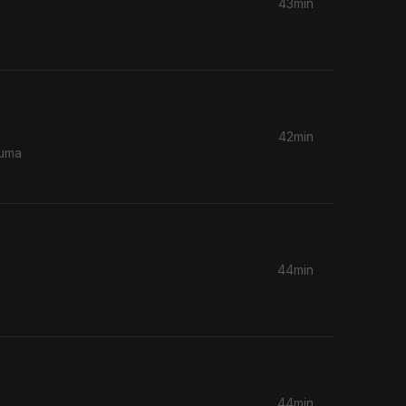
43min
42min
 uma
44min
44min