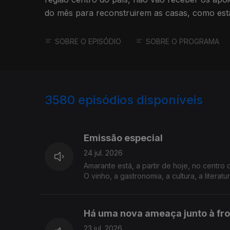
do mês para reconstruirem as casas, como esta
SOBRE O EPISÓDIO
SOBRE O PROGRAMA
3580
episódios disponíveis
941601
938105
Emissão especial
24 jul. 2026
Amarante está, a partir de hoje, no centro
O vinho, a gastronomia, a cultura, a liter
Há uma nova ameaça junto à fro
23 jul. 2026