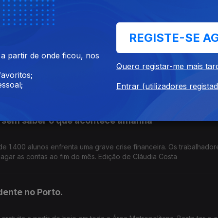
 centrais eólicas e solares em Portugal. Autarquias e ambientalistas
evisão do documento. Edição Cláudia Costa
REGISTE-SE A
des ficaram
 partir de onde ficou, nos
Quero registar-me mais tar
avoritos;
que devastou parte dos concelhos de Vouzela e Águeda, há mora
ssoal;
 apoios urgentes. Edição de Cláudia Costa
Entrar (utilizadores regista
 sem saber o que acontece amanhã
 de 1.400 alunos enfrenta uma grave crise financeira. Os trabalhado
gar as contas ao fim do mês. Edição de Cláudia Costa
dente no Porto.