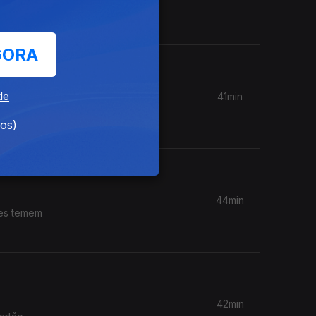
 alertam
GORA
de
41min
dores
dos)
44min
res temem
42min