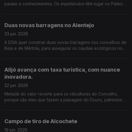
pautas e conhecimentos. Os espetáculos têm lugar no Palácio
Nacional de Mafra, que abriga um dos maiores carrilhões
históricos do mundo.
Duas novas barragens no Alentejo
23 jun. 2026
A EDIA quer construir duas novas barragens nos concelhos de
Beja e de Mértola, para assegurar os caudais ecológicos no
verão e aliviar Alqueva. Edição de Cláudia Costa
Alijó avança com taxa turística, com nuance
inovadora.
22 jun. 2026
Metade do valor reverte para os viticultores do Concelho,
porque são eles que fazem a paisagem do Douro, património
mundial da Unesco, diz a autarquia. A taxa avança já no início
do próximo ano. Edição de Cláudia Costa.
Campo de tiro de Alcochete
19 jun. 2026