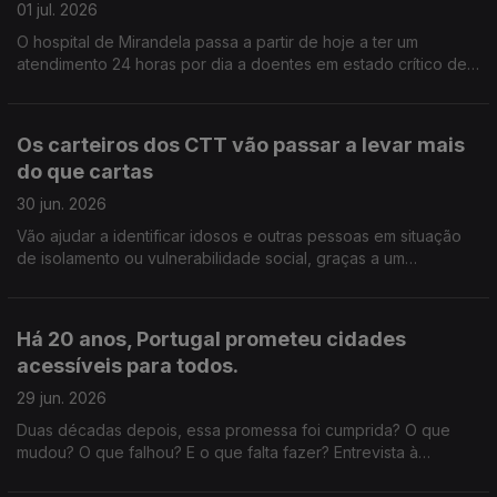
01 jul. 2026
O hospital de Mirandela passa a partir de hoje a ter um
atendimento 24 horas por dia a doentes em estado crítico de
vários concelhos transmontanos. Edição de Cláudia Costa
Os carteiros dos CTT vão passar a levar mais
do que cartas
30 jun. 2026
Vão ajudar a identificar idosos e outras pessoas em situação
de isolamento ou vulnerabilidade social, graças a um
protocolo assinado com a Santa Casa da Misericórdia de
Lisboa. Edição Cláudia Costa
Há 20 anos, Portugal prometeu cidades
acessíveis para todos.
29 jun. 2026
Duas décadas depois, essa promessa foi cumprida? O que
mudou? O que falhou? E o que falta fazer? Entrevista à
especialista em mobilidade Paula Teles, autora do livro "A
Cidade das (i)Mobilidades". Edição Cláudia Costa.