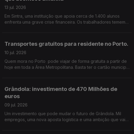
13 jul. 2026
Em Sintra, uma instituição que apoia cerca de 1.400 alunos
enfrenta uma grave crise financeira. Os trabalhadores temem
perder o emprego. e já não sabem como pagar as contas ao
fim do mês. Edição de Cláudia Costa
Transportes gratuitos para residente no Porto.
10 jul. 2026
Quem mora no Porto pode viajar de forma gratuita a partir de
hoje em toda a Área Metropolitana. Basta ter o cartão municipal
Porto.
Grândola: investimento de 470 Milhões de
euros
09 jul. 2026
Um investimento que pode mudar o futuro de Grândola. Mil
empregos, uma nova aposta logística e uma ambição que vai
muito além do concelho. Edição de Cláudia Costa