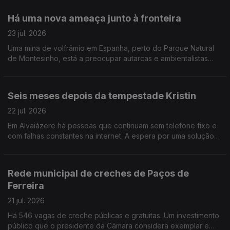
até domingo. Edição de Cláudia Costa
Há uma nova ameaça junto à fronteira
23 jul. 2026
Uma mina de volfrâmio em Espanha, perto do Parque Natural
de Montesinho, está a preocupar autarcas e ambientalistas
que receiam a contaminação do rio Rabaçal e o abastecimento
de água a 14 aldeias.
Seis meses depois da tempestade Kristin
22 jul. 2026
Em Alvaiázere há pessoas que continuam sem telefone fixo e
com falhas constantes na internet. A espera por uma solução
parece não ter fim.
Rede municipal de creches de Paços de
Ferreira
21 jul. 2026
Há 546 vagas de creche públicas e gratuitas. Um investimento
público que o presidente da Câmara considera exemplar e