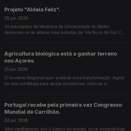
Projeto "Aldeia Feliz".
26 jun. 2026
30 estudantes de Medicina da Universidade do Minho
deslocam-se às aldeias mais isoladas de Vila Nova de Foz Côa
. Vão estar no terreno para promover a saúde e a proximidade
junto dos mais idosos. Edição Cláudia Costa.
Agricultura biológica está a ganhar terreno
nos Açores.
25 jun. 2026
O Governo Regional quer acelerar essa transformação. Agora
há uma estratégia para apoiar produtores, reforçar a
sustentabilidade e criar novas oportunidades para o setor.
Edição Cláudia Costa.
Portugal recebe pela primeira vez Congresso
Mundial de Carrilhão.
24 jun. 2026
Vêm carrilhanistas dos 4 cantos do mundo, rocar experiências,