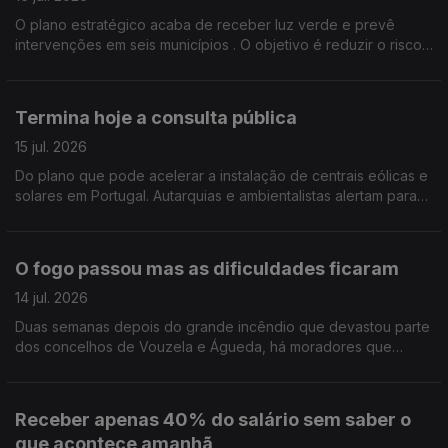
O plano estratégico acaba de receber luz verde e prevê
intervenções em seis municípios . O objetivo é reduzir o risco
de incêndio, gerir melhor a paisagem e proteger as
populações .Edição Cláudia Costa
Termina hoje a consulta pública
15 jul. 2026
Do plano que pode acelerar a instalação de centrais eólicas e
solares em Portugal. Autarquias e ambientalistas alertam para
os riscos da proposta e pedem uma revisão do documento.
Edição Cláudia Costa
O fogo passou mas as dificuldades ficaram
14 jul. 2026
Duas semanas depois do grande incêndio que devastou parte
dos concelhos de Vouzela e Águeda, há moradores que
dizem ter sido esquecidos e reclamam apoios urgentes.
Edição de Cláudia Costa
Receber apenas 40% do salário sem saber o
que acontece amanhã