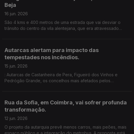
Beja
16 jun. 2026
São 4 kms e 400 metros de uma estrada que vai desviar o
trânsito do centro da vila alentejana, que era atravessado
todos os dias por dezenas de camiões .Um investimento de
8,5 milhões de euros. Edição de Cláudia Costa
Autarcas alertam para impacto das
tempestades nos incêndios.
15 jun. 2026
: Autarcas de Castanheira de Pera, Figueiró dos Vinhos e
Pedrógão Grande, os concelhos mais afetados pelos
incêndios de 2017, que provocaram dezenas de mortos,
preocupados com o impacto das tempestades de inverno nos
incêndios.
Rua da Sofia, em Coimbra, vai sofrer profunda
transformação.
12 jun. 2026
O projeto da autarquia prevê menos carros, mais peões, mais
espaço público e a integração do metrobus. A proposta está a