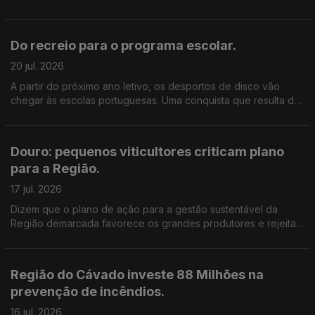
que começa agora a ser replicado noutros municípios. Edição
Cláudia Costa
Do recreio para o programa escolar.
20 jul. 2026
A partir do próximo ano letivo, os desportos de disco vão
chegar às escolas portuguesas. Uma conquista que resulta de
mais de 20 anos de trabalho de um investigador do Politécnico
de Leiria.
Douro: pequenos viticultores criticam plano
para a Região.
17 jul. 2026
Dizem que o plano de ação para a gestão sustentável da
Região demarcada favorece os grandes produtores e rejeitam
o arranque de vinha previsto. Edição de Cláudia Costa.
Região do Cávado investe 88 Milhões na
prevenção de incêndios.
16 jul. 2026