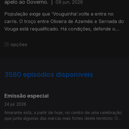
apelo ao Governo.
|
09 jun. 2026
População exige que 'Vouguinha'.volte a entra no
carris. O troço entre Oliveira de Azeméis e Sernada do
Vouga está requalificado. Há condições, defende o
movimento, para repor no mínimo dois comboios em
cada sentido.
opções
3580
episódios disponíveis
941601
938105
933519
Emissão especial
24 jul. 2026
Amarante está, a partir de hoje, no centro de uma celebração
que junta algumas das marcas mais fortes deste território: O
vinho, a gastronomia, a cultura, a literatura. O UVVA decorre