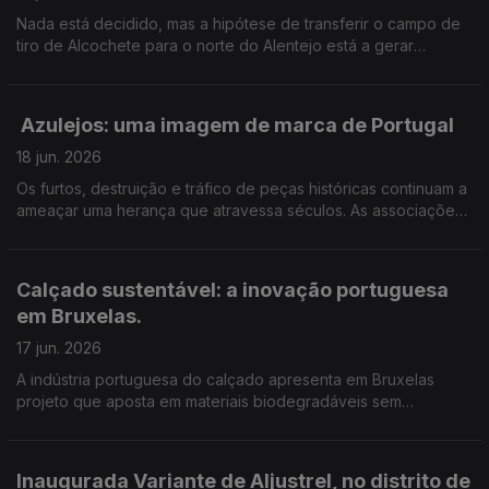
Nada está decidido, mas a hipótese de transferir o campo de
tiro de Alcochete para o norte do Alentejo está a gerar
receios. Em Monforte teme-se a perda de terrenos agrícolas e
postos de trabalho.
Azulejos: uma imagem de marca de Portugal
18 jun. 2026
Os furtos, destruição e tráfico de peças históricas continuam a
ameaçar uma herança que atravessa séculos. As associações
de defesa do património dizem que o problema pode estar a
agravar-se. Edição Cláudia Costa
Calçado sustentável: a inovação portuguesa
em Bruxelas.
17 jun. 2026
A indústria portuguesa do calçado apresenta em Bruxelas
projeto que aposta em materiais biodegradáveis sem
comprometer a qualidade. Edição de Cláudia Costa.
Inaugurada Variante de Aljustrel, no distrito de