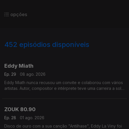
opções
452
episódios disponíveis
931242
907491
Eddy Miath
Ep. 29
08 ago. 2026
Eddy Miath nunca recusou um convite e colaborou com vários
artistas. Autor, compositor e intérprete teve uma carreira a solo
com bastante mérito.
ZOUK 80.90
Ep. 28
01 ago. 2026
Disco de ouro com a sua canção "Antilhase", Eddy La Viny foi