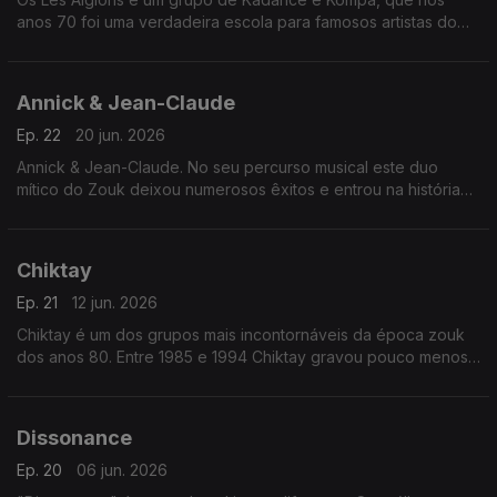
anos 70 foi uma verdadeira escola para famosos artistas do
Zouk. Para já citamos apenas um…Gilles Floro.
Annick & Jean-Claude
Ep. 22
20 jun. 2026
Annick & Jean-Claude. No seu percurso musical este duo
mítico do Zouk deixou numerosos êxitos e entrou na história
da música antilhana.
Chiktay
Ep. 21
12 jun. 2026
Chiktay é um dos grupos mais incontornáveis da época zouk
dos anos 80. Entre 1985 e 1994 Chiktay gravou pouco menos
de oito álbuns, praticamente um álbum todos os anos. Poucos
Grupos podem dizer o mesmo.
Dissonance
Ep. 20
06 jun. 2026