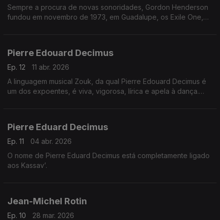
Sempre a procura de novas sonoridades, Gordon Henderson
fundou em novembro de 1973, em Guadalupe, os Exile One,
um Grupo que em breve se tornou celebre entre a população
antilhana.
Pierre Edouard Decimus
Ep. 12
11 abr. 2026
A linguagem musical Zouk, da qual Pierre Edouard Decimus é
um dos expoentes, é viva, vigorosa, lírica e apela à dança.
Pierre Edouard teve a preocupação de regressar às fontes da
música e da história das Antilhas.
Pierre Eduard Decimus
Ep. 11
04 abr. 2026
O nome de Pierre Eduard Decimus está completamente ligado
aos Kassav’.
Jean-Michel Rotin
Ep. 10
28 mar. 2026