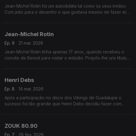
Jean-Michel Rotin foi um autodidata tal como os seus irmãos.
Com jeito para o desenho o que gostava mesmo de fazer era
jogar futebol.
Jean-Michel Rotin
Ep. 9
21 mar. 2026
Jean-Michel Rotin tinha apenas 17 anos, quando recebeu o
convite de Benoit para visitar o estúdio. Propôs-lhe uns títulos,
refez melodias reescreveu textos.
Henri Debs
Ep. 8
14 mar. 2026
Após a participação no disco dos Vikings de Guadalupe o
sucesso foi tão grande que Henri Debs decidiu fazer com
Maxo Severin uma parceria permanente em todos os discos.
ZOUK 80.90
Ep. 7
28 fev. 2026