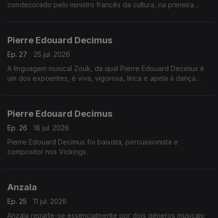
condecorado pelo ministro francês da cultura, na primeira
década do ano 2000.
Após a sua morte foi apelidado de embaixador das Antilhas.
Pierre Edouard Decimus
Ep. 27
25 jul. 2026
A linguagem musical Zouk, da qual Pierre Edouard Decimus é
um dos expoentes, é viva, vigorosa, lírica e apela à dança.
Pierre Edouard teve a preocupação de regressar às fontes da
música e da história das Antilhas.
Pierre Edouard Decimus
Ep. 26
18 jul. 2026
Pierre Edouard Decimus foi baixista, percussionista e
compositor nos Vickings.
Anzala
Ep. 25
11 jul. 2026
Anzala reparte-se essencialmente por dois géneros musicais: