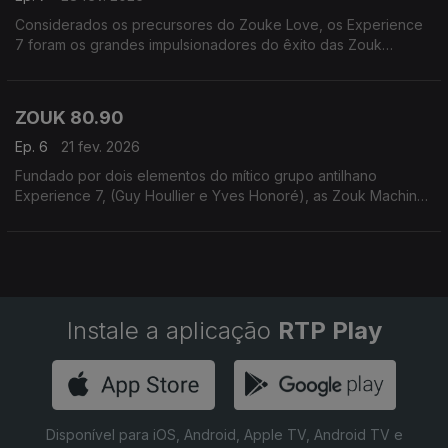
Considerados os precursores do Zouke Love, os Experience
7 foram os grandes impulsionadores do êxito das Zouk
Machine, quase descurando a sua própria carreira. Mas os fãs
estavam atentos!
ZOUK 80.90
Ep. 6
21 fev. 2026
Fundado por dois elementos do mítico grupo antilhano
Experience 7, (Guy Houllier e Yves Honoré), as Zouk Machine
conheceram um enorme sucesso nos anos 80.
Instale a aplicação
RTP Play
Disponível para iOS, Android, Apple TV, Android TV e