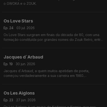
o GWOKA e o ZOUK.
Os Love Stars
Ep. 24
03 jul. 2026
Os Love Stars surgiram em finais da década de 80, com uma
formação constituída por grandes nomes do Zouk Retro, entre
os quais Eric Brouta, Kold Fostin, Henri Debs, Gilles Floro, Luc
Leandri, entre outros. “IPOKRIT” é o primeiro álbum dos Love
Stars, lançado em 1988, do qual faz parte o emblemático
Jacques d`Arbaud
sucesso “Limiè Caché”.
Ep. 19
30 jun. 2026
Jacques d`Arbaud, a quem muitos apelidam de poeta,
começou verdadeiramente a sua carreira em 1980.
Aos 9 anos encarava a canção como um jogo, um jogo que
jogava alegremente nas competições dos festivais em
Martinica.
Os Les Aiglons
Ep. 23
27 jun. 2026
Os Les Aiglons é um grupo de Kadance e Kompa, que nos