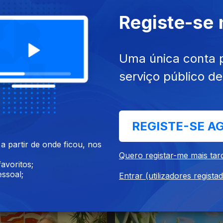
Registe-se
Uma única conta 
serviço público d
26
29 jul. 2026
REGISTE-SE A
 partir de onde ficou, nos
Quero registar-me mais tar
avoritos;
ssoal;
Entrar (utilizadores regista
26
23 jul. 2026