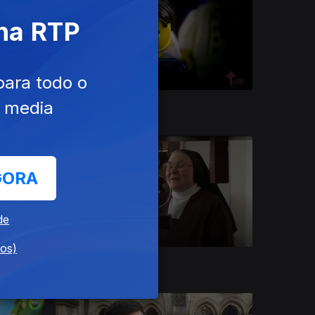
 na RTP
para todo o
e media
28 jul. 2026
GORA
de
dos)
22 jul. 2026