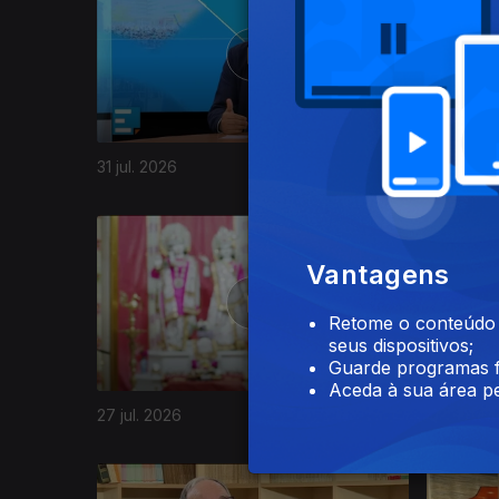
31 jul. 2026
30 jul. 20
944297
Vantagens
Retome o conteúdo a
seus dispositivos;
Guarde programas f
Aceda à sua área pe
27 jul. 2026
24 jul. 20