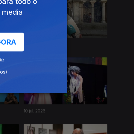
para todo o
e media
GORA
16 jul. 2026
de
dos)
10 jul. 2026