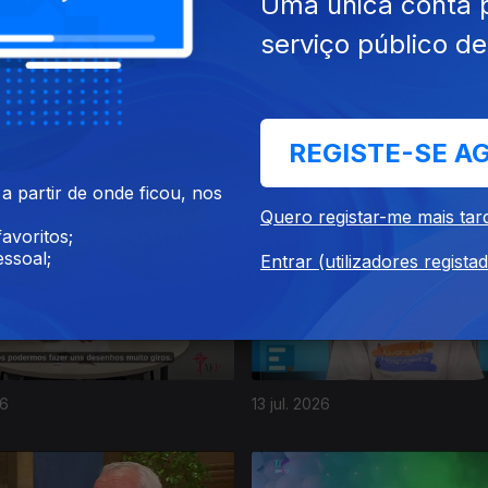
Uma única conta 
serviço público d
REGISTE-SE A
26
17 jul. 2026
 partir de onde ficou, nos
Quero registar-me mais tar
avoritos;
ssoal;
Entrar (utilizadores regista
26
13 jul. 2026