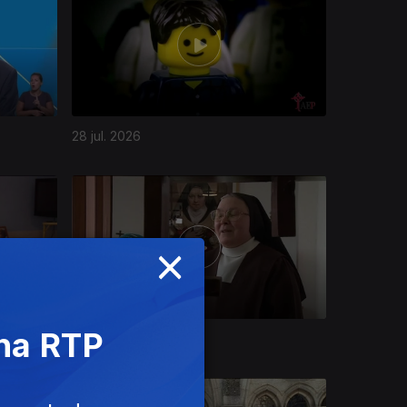
28 jul. 2026
×
 na RTP
22 jul. 2026