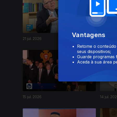
Vantagens
21 jul. 2026
20 jul. 20
Retome o conteúdo a
seus dispositivos;
Guarde programas f
Aceda à sua área pe
15 jul. 2026
14 jul. 20
940972