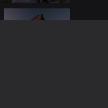
24 jun. 2026
23 jun. 2026
937320