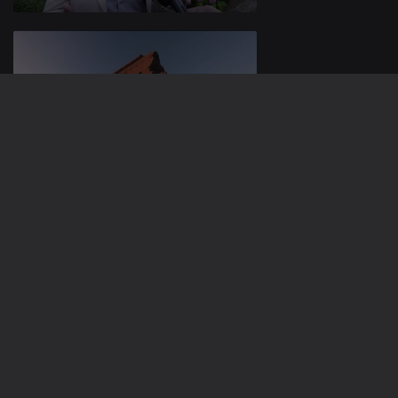
24 jun. 2026
23 jun. 2026
937320