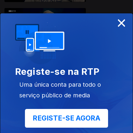
×
Ep. 13
06 jan. 2019
Emanuel Dimas
Pimenta
Registe-se na RTP
Ep. 12
30 dez. 2018
Uma única conta para todo o
Pedro Neves
serviço público de media
REGISTE-SE AGORA
Ep. 11
23 dez. 2018