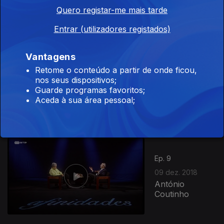
Marta Pereira
Quero registar-me mais tarde
da Costa
Entrar (utilizadores registados)
Vantagens
Retome o conteúdo a partir de onde ficou,
Ep. 10
nos seus dispositivos;
Guarde programas favoritos;
16 dez. 2018
Aceda à sua área pessoal;
Jorge Bacelar
Ep. 9
09 dez. 2018
António
Coutinho