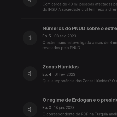
Com cerca de 40 mil pessoas afectadas pel
do INGD. A sociedade civil tem feito a dif
Números do PNUD sobre o extr
Ep. 5
08 fev. 2023
O extremismo esteve ligado a mais de 4 mil ataques enrtre 2017 e 2021 em África, perto de 18.400 mortes. São números
revelados pelo PNUD
Zonas Húmidas
Ep. 4
01 fev. 2023
Qual a importância das Zonas Húmidas? O 
O regime de Erdogan e o presid
Ep. 3
18 jan. 2023
O correspondente da RDP na Turquia anali