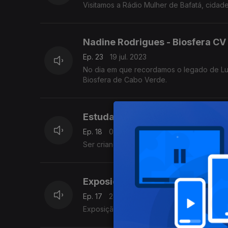
Visitamos a Rádio Mulher de Bafatá, cidade
Nadine Rodrigues - Biosfera CV
Ep. 23
19 jul. 2023
No dia em que recordamos o legado de L
Biosfera de Cabo Verde.
Estudar. Zalala
Ep. 18
07 jun. 2023
Ser criança. Estudar. Zalala, Zambézia
Exposição «O Parvo»
Ep. 17
24 mai. 2023
Exposição sobre o jornal «O Parvo» de São