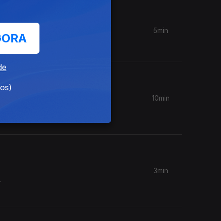
5min
GORA
de
dos)
10min
do
3min
.