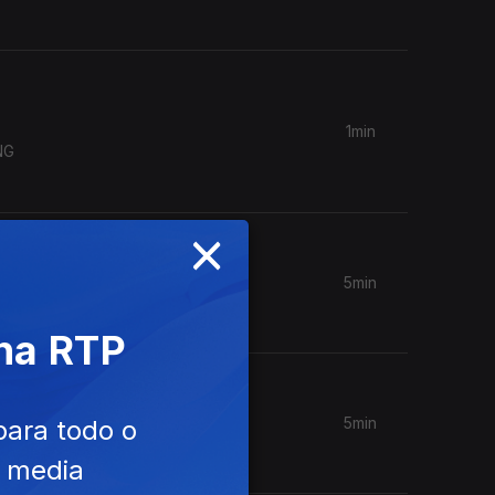
1min
NG
×
5min
 na RTP
5min
para todo o
e media