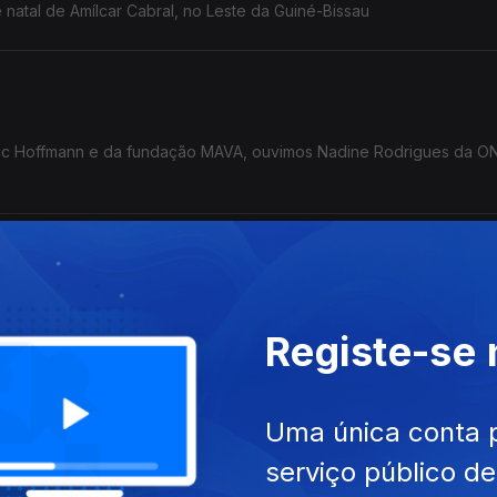
 natal de Amílcar Cabral, no Leste da Guiné-Bissau
uc Hoffmann e da fundação MAVA, ouvimos Nadine Rodrigues da O
Registe-se
Uma única conta 
 Tomé e Príncipe, para ver na Faculdade de Letras de Lisboa.
serviço público d