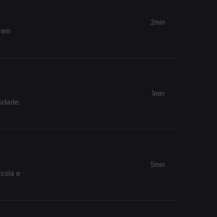
2min
arem
1min
lidade.
5min