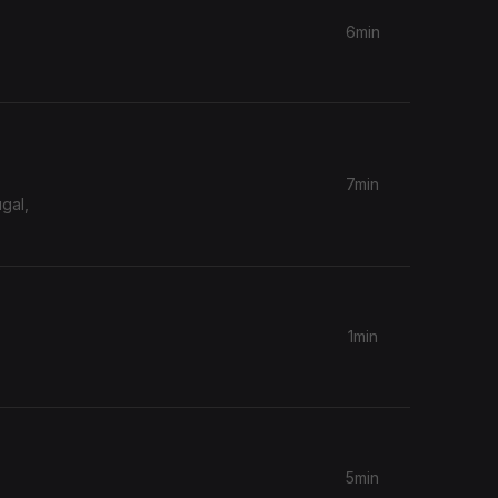
6min
7min
gal,
1min
5min