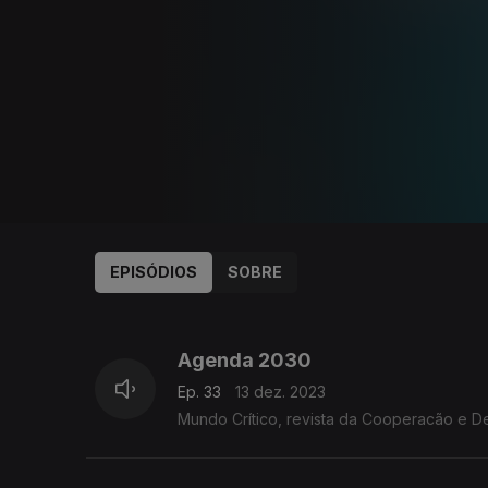
EPISÓDIOS
SOBRE
690763
662265
Agenda 2030
Ep. 33
13 dez. 2023
Mundo Crítico, revista da Cooperacão e D