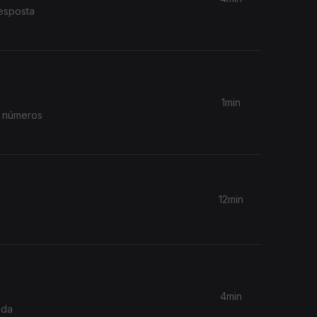
resposta
1min
12min
4min
 da