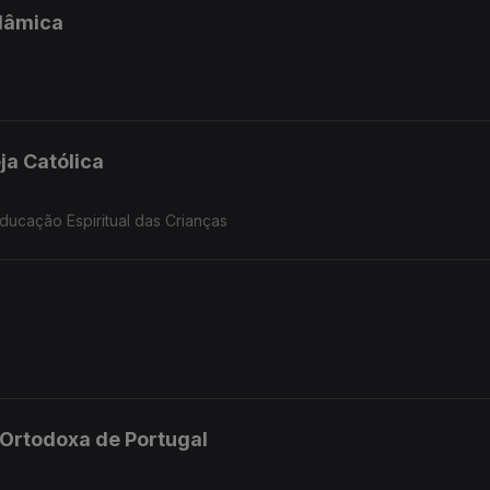
slâmica
ja Católica
ucação Espiritual das Crianças
a Ortodoxa de Portugal