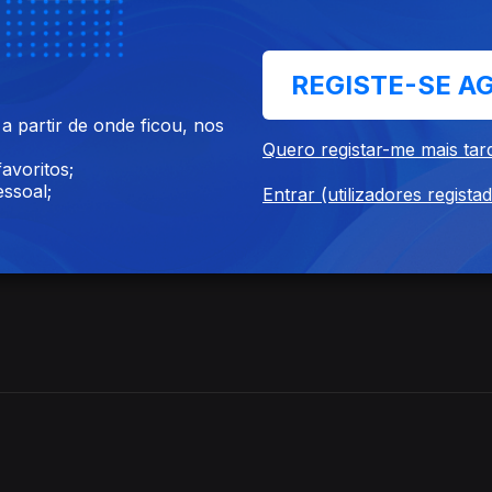
ugal + Igreja Católica
ja Católica
REGISTE-SE A
 partir de onde ficou, nos
Quero registar-me mais tar
avoritos;
ssoal;
Entrar (utilizadores regista