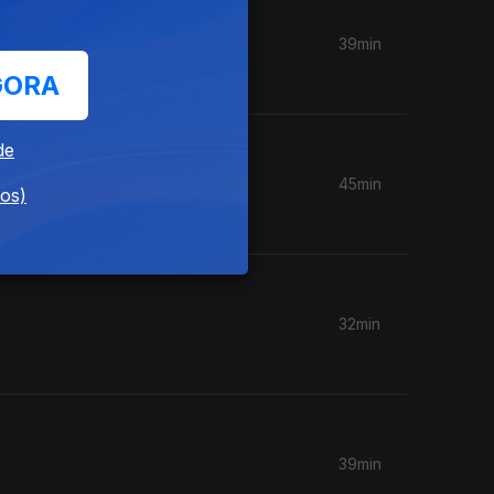
39min
GORA
de
45min
dos)
32min
39min