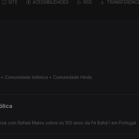
SITE
ACESSIBILIDADES
RSS
TRANSFERÊNCI
a + Comunidade Islâmica + Comunidade Hindu
a + Comunidade Islâmica + Comunidade Hindu
ólica
rsa com Rafael Matos sobre os 100 anos da Fé Bahá'í em Portugal