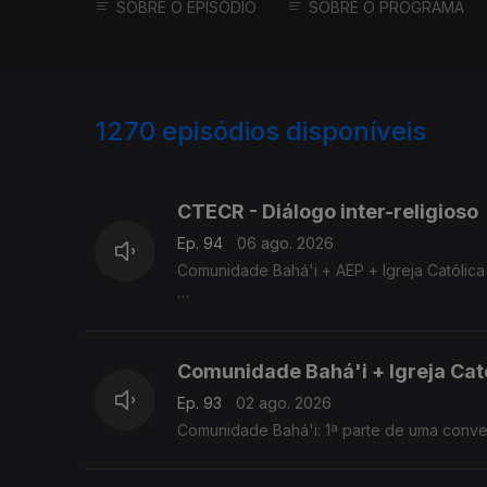
SOBRE O EPISÓDIO
SOBRE O PROGRAMA
1270
episódios disponíveis
941950
935792
CTECR - Diálogo inter-religioso
Ep. 94
06 ago. 2026
Comunidade Bahá'i + AEP + Igreja Católic
Comunidade Bahá'i + AEP + Igreja Católic
Comunidade Bahá'i + Igreja Cat
Ep. 93
02 ago. 2026
Comunidade Bahá'i: 1ª parte de uma conve