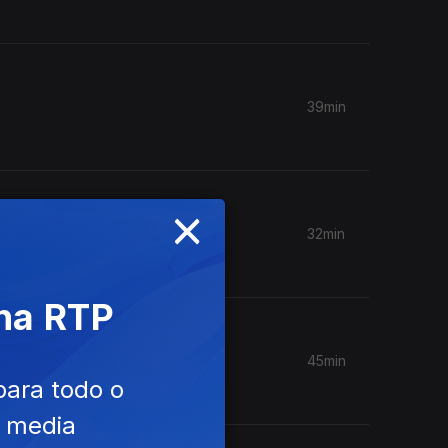
39min
×
32min
 na RTP
45min
para todo o
e media