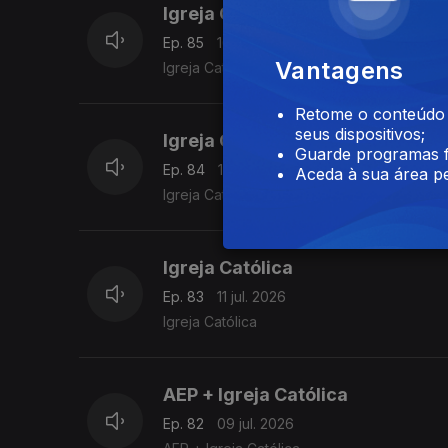
Igreja Católica Ortodoxa de Port
Ep. 85
16 jul. 2026
Vantagens
Igreja Católica Ortodoxa de Portugal + Igre
Retome o conteúdo a
seus dispositivos;
Igreja Católica + AEP
Guarde programas f
Ep. 84
12 jul. 2026
Aceda à sua área pe
Igreja Católica + AEP
Igreja Católica
Ep. 83
11 jul. 2026
Igreja Católica
AEP + Igreja Católica
Ep. 82
09 jul. 2026