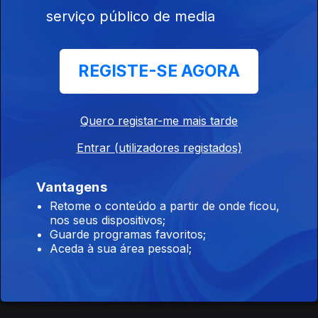
serviço público de media
Igreja Católica + União Budista Portuguesa
Igreja Católica + Adventistas
REGISTE-SE AGORA
Ep. 63
24 mai. 2026
Igreja Católica + Adventistas
Quero registar-me mais tarde
Entrar (utilizadores registados)
Igreja Católica
Ep. 62
23 mai. 2026
Vantagens
Igreja Católica
Retome o conteúdo a partir de onde ficou,
nos seus dispositivos;
Guarde programas favoritos;
Aceda à sua área pessoal;
Igreja Católica + União Budista Portuguesa
Ep. 61
21 mai. 2026
Igreja Católica + União Budista Portuguesa