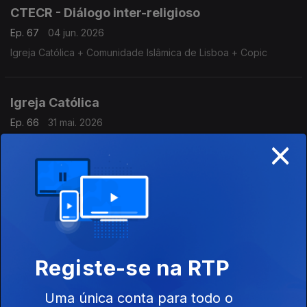
CTECR - Diálogo inter-religioso
Ep. 67
04 jun. 2026
Igreja Católica + Comunidade Islâmica de Lisboa + Copic
Igreja Católica
Ep. 66
31 mai. 2026
×
Igreja Católica
Igreja Católica + AEP
Ep. 65
30 mai. 2026
Igreja Católica + AEP
Registe-se na RTP
Igreja Católica + União Budista Portuguesa
Uma única conta para todo o
Ep. 64
28 mai. 2026