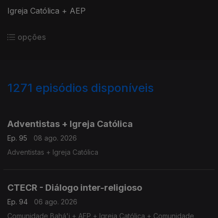
Igreja Católica + AEP
opções
1271
episódios disponíveis
941952
935795
929052
923103
916359
Adventistas + Igreja Católica
Ep. 95
08 ago. 2026
Adventistas + Igreja Católica
CTECR - Diálogo inter-religioso
Ep. 94
06 ago. 2026
Comunidade Bahá'i + AEP + Igreja Católica + Comunidade