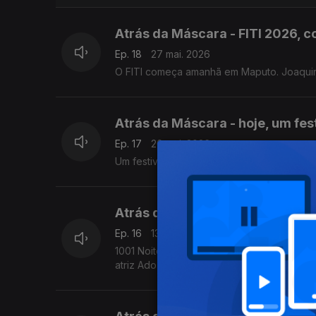
Atrás da Máscara - FITI 2026,
Ep. 18
27 mai. 2026
O FITI começa amanhã em Maputo. Joaquim 
Atrás da Máscara - hoje, um fes
Ep. 17
20 mai. 2026
Um festival e dois espectáculos RTP Áfric
Atrás da Máscara - 1001 Noites
Ep. 16
13 mai. 2026
1001 Noites - Irmã Santomense é a nova p
atriz Adozia Cristo. Mas há mais.