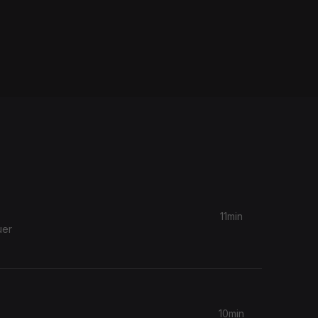
11min
uer
10min