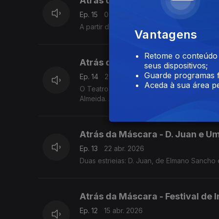
Atrás da Máscara - Monstros e
Ep. 15
06 mai. 2026
A partir de amanhã, monstros e marionetas
Vantagens
Retome o conteúdo a
Atrás da Máscara - As Telefone
seus dispositivos;
Guarde programas f
Ep. 14
29 abr. 2026
Aceda à sua área pe
O Teatro Griot está amanhã em Matosinhos 
Almeida. A encenação é de Zia Soares
Atrás da Máscara - D. Juan e Um
Ep. 13
22 abr. 2026
Duas estrieias: D. Juan, de Elmano Sancho 
Atrás da Máscara - Festival de I
Ep. 12
15 abr. 2026