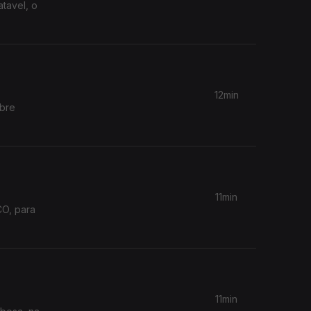
tavel, o
12min
obre
11min
CO, para
11min