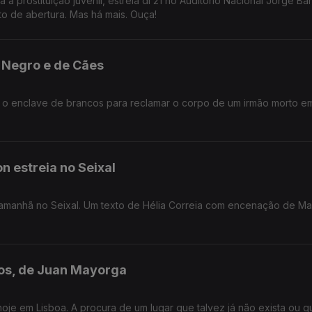
 prostituição juvenil, estreia di 21 no Auditório Nacional Jorge Ba
to de abertura. Mas há mais. Ouça!
 Negro e de Cães
e e o enclave de brancos para reclamar o corpo de um irmão morto e
n estreia no Seixal
a amanhã no Seixal. Um texto de Hélia Correia com encenação de Ma
os, de Juan Mayorga
je em Lisboa. A procura de um lugar que talvez já não exista ou qu