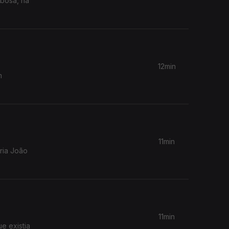
rbosa, na
12min
m
11min
ria João
11min
e existia