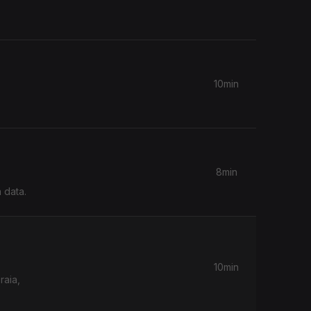
10min
8min
 data.
10min
raia,