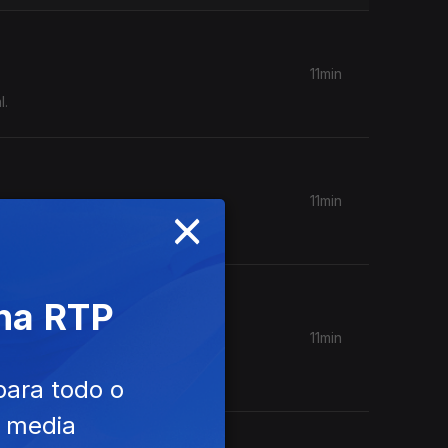
11min
l.
11min
×
 na RTP
11min
ue para a
para todo o
e media