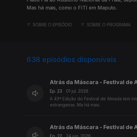
Mas há mais, como o FITI em Maputo.
SOBRE O EPISÓDIO
SOBRE O PROGRAMA
638
episódios disponíveis
922422
896604
877502
Atrás da Máscara - Festival d
Ep. 23
01 jul. 2026
A 43ª Edição do Festival de Almada tem iní
estrangeiras. Ma há mais.
Atrás da Máscara - Festival de
Ep. 22
24 jun. 2026