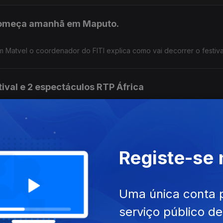
 começa amanhã em Maputo.
Matvel o coordenador do FITI explica como vai decorrer o festiva
tival e 2 espectáculos RTP África
a marcam a edição de hoje do Atrás da Máscara.
 - Irmã Santomense
Registe-se
rodução do Teatro O Bando, em representação em Palmela. Destaq
Uma única conta 
serviço público d