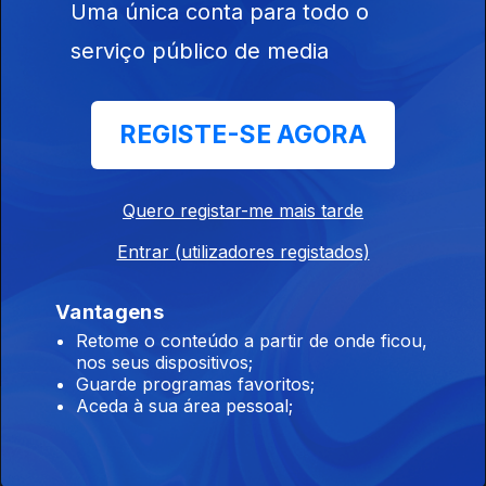
Uma única conta para todo o
serviço público de media
Filipe Melo com Nelson Cascais
18 nov. 2018
REGISTE-SE AGORA
Filipe Melo com João Moreira
Quero registar-me mais tarde
12 nov. 2018
Entrar (utilizadores registados)
Convidado Mário Delgado
Vantagens
05 nov. 2018
Retome o conteúdo a partir de onde ficou,
nos seus dispositivos;
Guarde programas favoritos;
Aceda à sua área pessoal;
Instale a aplicação
RTP Play