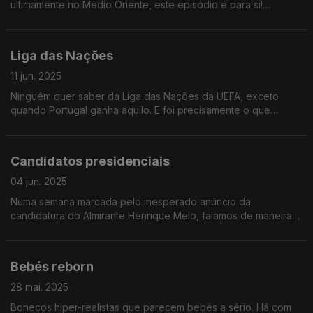
ultimamente no Médio Oriente, este episódio é para si!
Simples, sucinto e com uma linguagem acessível a todos.
Bónus: trivia nuclear.
Liga das Nações
11 jun. 2025
Ninguém quer saber da Liga das Nações da UEFA, exceto
quando Portugal ganha aquilo. E foi precisamente o que
aconteceu este domingo! Viva a nossa seleção masculina de
futebol de 11!
Candidatos presidenciais
04 jun. 2025
Numa semana marcada pelo inesperado anúncio da
candidatura do Almirante Henrique Melo, falamos de maneiras
de tornar os debates presidenciais mais emocionantes. Bónus:
previsão do vencedor!
Bebés reborn
28 mai. 2025
Bonecos hiper-realistas que parecem bebés a sério. Há com