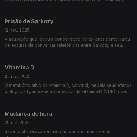
condição de sem-abrigo, suicídio, etc., e é celebrado
anualmente a 19 de novembro.
Prisão de Sarkozy
12 nov. 2025
A acusação que levou à condenação do ex-presidente partiu
de escutas de conversas telefônicas entre Sarkozy e seu
advogado. Nunca fale com advogados por telefone. Fale
sempre num descampado.
Vitamina D
05 nov. 2025
O metabólito ativo da vitamina D, calcitriol, medeia seus efeitos
biológicos ligando-se ao receptor da vitamina D (VDR), que
está localizado principalmente nos núcleos das células-alvo.
Mudança de hora
29 out. 2025
Sabe qual a relação entre o horário de inverno e os