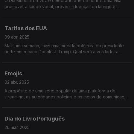
O Dia Mundial da Voz é celebrado a 16 de abril. A data visa
promover a saúde vocal, prevenir doenças da laringe e
perturbações da voz, e diagnosticar e tratar precocemente
essas condições.
Tarifas dos EUA
09 abr. 2025
Mais uma semana, mais uma medida polémica do presidente
norte-americano Donald J. Trump. Qual será a verdadeira
motivação por detrás deste pacote de medidas fiscais? Ouça
já e descubra!
Emojis
02 abr. 2025
A propósito de uma série popular de uma plataforma de
streaming, as autoridades policiais e os meios de comunicação
social resolveram chamar a atenção para os emojis traiçoeiros
da malta nova!
Dia do Livro Português
26 mar. 2025