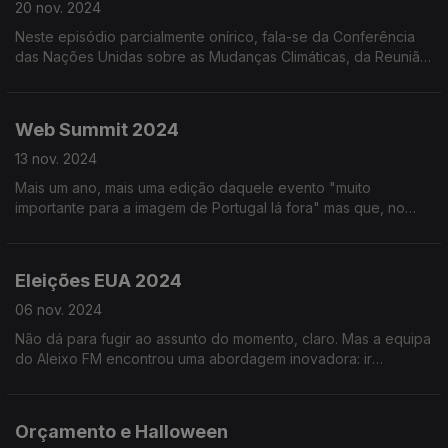
20 nov. 2024
Neste episódio parcialmente onírico, fala-se da Conferência
das Nações Unidas sobre as Mudanças Climáticas, da Reunião
dos G20, das crianças e do Mike Tyson (que até já esteve na
Murtosa).
Web Summit 2024
13 nov. 2024
Mais um ano, mais uma edição daquele evento "muito
importante para a imagem de Portugal lá fora" mas que, no
fundo, ninguém quer saber. Mas também tem coisas boas...
Ouça já e descubra quais!
Eleições EUA 2024
06 nov. 2024
Não dá para fugir ao assunto do momento, claro. Mas a equipa
do Aleixo FM encontrou uma abordagem inovadora: ir
diretamente da cama para o estúdio, sem ouvir rádio, ver TV
ou ler jornais.
Orçamento e Halloween