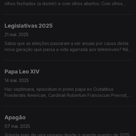
olhos fechados (a dormir) e com olhos abertos. Com olhos
fechados é melhor. Oiça e descubra porquê!
Legislativas 2025
21 mai. 2025
Sabia que as eleições passaram a ser anuais por causa desta
nova geração que passa a vida agarrada aos telemóveis? Não
foi nada. Mas também falamos de questões geracionais. Oiça
já!
Papa Leo XIV
14 mai. 2025
Hac septimana, episodium in primo papa ex Civitatibus
Foederatis Americae, Cardinali Robertum Franciscum Prevost,
qui nomen Leonis XIV accepit, versatur. Audi nunc!
Apagão
07 mai. 2025
Volvida mais de uma semana desde o grande evento de 2025,