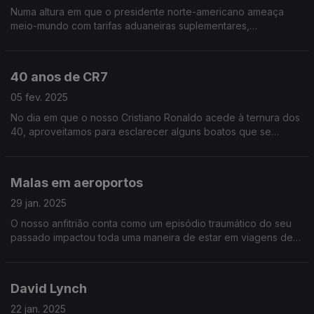
Numa altura em que o presidente norte-americano ameaça
meio-mundo com tarifas aduaneiras suplementares,
debatemos uma eventual resposta portuguesa em vésperas
do Dia dos Namorados.
40 anos de CR7
05 fev. 2025
No dia em que o nosso Cristiano Ronaldo acede à ternura dos
40, aproveitamos para esclarecer alguns boatos que se
geraram em torno da sua pessoa. A fama atrai muita inveja!
Malas em aeroportos
29 jan. 2025
O nosso anfitrião conta como um episódio traumático do seu
passado impactou toda uma maneira de estar em viagens de
avião. Ouça já e decida se vale a pena passar a fazer a
mesma coisa ou não.
David Lynch
22 jan. 2025