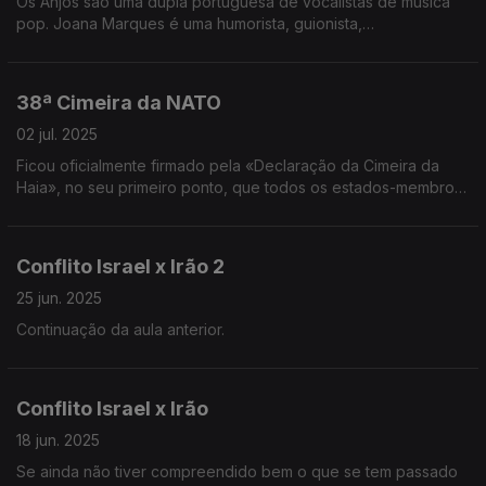
Os Anjos são uma dupla portuguesa de vocalistas de música
pop. Joana Marques é uma humorista, guionista,
apresentadora de televisão e locutora de rádio portuguesa.
38ª Cimeira da NATO
02 jul. 2025
Ficou oficialmente firmado pela «Declaração da Cimeira da
Haia», no seu primeiro ponto, que todos os estados-membros
concordam com a norma de 5% para despesas com a defesa.
Conflito Israel x Irão 2
25 jun. 2025
Continuação da aula anterior.
Conflito Israel x Irão
18 jun. 2025
Se ainda não tiver compreendido bem o que se tem passado