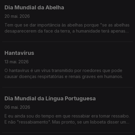
Dia Mundial da Abelha
20 mai. 2026
Tem que se dar importância às abelhas porque "se as abelhas
desaparecerem da face da terra, a humanidade terá apenas
mais quatro anos de existência." (Albert Einstein)
Hantavírus
13 mai. 2026
O hantavírus é um vírus transmitido por roedores que pode
causar doenças respirtatórias e renais graves em humanos.
Dia Mundial da Língua Portuguesa
06 mai. 2026
E eu ainda sou do tempo em que ressabiar era tomar ressaibo.
E não "ressabiamento". Mas pronto, se um lisboeta disser uma
palavra inexistente muitas vezes, ela passa a existir.