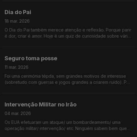
negócio!
Dia do Pai
18 mar. 2026
O Dia do Pai também merece atenção e reflexão. Porque parir
é dor, criar é amor. Hoje é um quiz de curiosidade sobre vários
pais do país e do mundo! Ouça já e tire apontamentos.
Seguro toma posse
11 mar. 2026
Foi uma cerimónia tépda, sem grandes motivos de interesse
(sobretudo com guerras e jogos grandes a criarem ruído). Por
isso, aqui ficam umas boas ideias para futuras tomadas de
posse!
Intervenção Militar no Irão
04 mar. 2026
Os EUA efetuaram um ataque/ um bombardeamento/ uma
operação militar/ intervenção/ etc. Ninguém sabem bem que
nome dar a aquilo... Mataram o Aiatotlá, pornto. Foi mais isso.