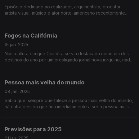
Episódio dedicado ao realizador, argumentista, produtor,
artista visual, músico e ator norte-americano recentemente
falecido. Se não ainda não viu os filmes dele, este episódio é
para si!
Fogos na Califórnia
15 jan. 2025
Numa altura em que Coimbra se viu destacada como um dos
destinos do ano por um prestigiado jornal nova iorquino, nada
como relembrar algumas medidas que podem ajudar a salvar o
planeta!
Pessoa mais velha do mundo
08 jan. 2025
Sabia que, sempre que falece a pessoa mais velha do mundo,
há outra pessoa que fica imediatamente a ser a pessoa mais
velha do mundo? Quais serão os segredos para tais
longevidades?
Previsões para 2025
01 jan. 2025