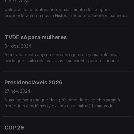
11 dez. 2024
Celebramos o centenário do nascimento desta figura
preponderante da nossa História recente da melhor maneira:
contando alguns episódios menos conhecidos da sua longa
carreira política (e não só)!
TVDE só para mulheres
04 dez. 2024
A entrada desta app no mercado gerou alguma polémica,
ainda que muito relativa... mas a suficiente para o ajudante
Renato Alexandre achar que justificava ser assunto do nosso
programa.
Presidenciáveis 2026
27 nov. 2024
Numa semana em que dois pré-candidatos se chegaram à
frente (um académico / ex-jota e um militar) falamos de
estratégias eleitorais e de eventuais outros bons candidatos.
Ouça já e opine!
COP 29