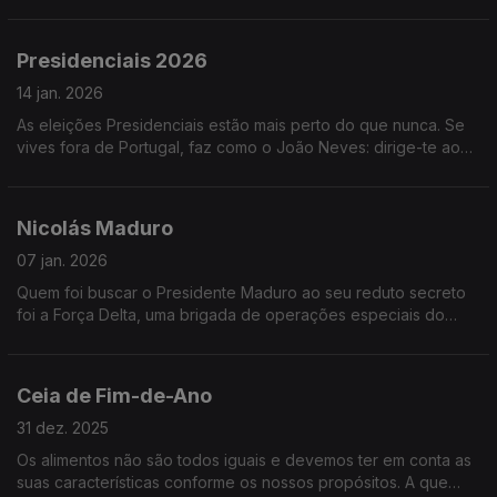
eleitoral, há que começar a preparar a segunda.
Presidenciais 2026
14 jan. 2026
As eleições Presidenciais estão mais perto do que nunca. Se
vives fora de Portugal, faz como o João Neves: dirige-te ao
teu posto consular nos dias 17 e 18 de janeiro e vota.
Nicolás Maduro
07 jan. 2026
Quem foi buscar o Presidente Maduro ao seu reduto secreto
foi a Força Delta, uma brigada de operações especiais do
exército dos EUA com soldados tipo Chuck Norris e tipo Lee
Marvin.
Ceia de Fim-de-Ano
31 dez. 2025
Os alimentos não são todos iguais e devemos ter em conta as
suas características conforme os nossos propósitos. A que