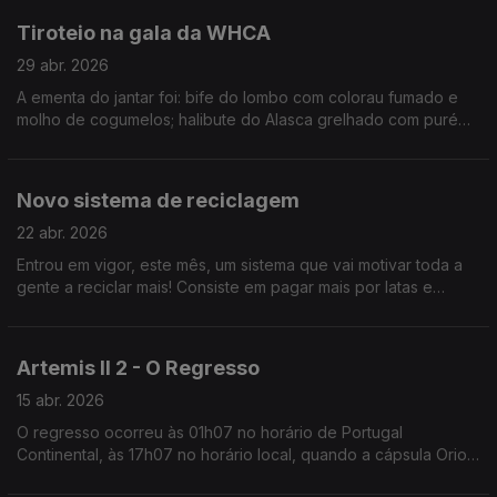
Tiroteio na gala da WHCA
29 abr. 2026
A ementa do jantar foi: bife do lombo com colorau fumado e
molho de cogumelos; halibute do Alasca grelhado com puré
de milho e queijo mascarpone.
Novo sistema de reciclagem
22 abr. 2026
Entrou em vigor, este mês, um sistema que vai motivar toda a
gente a reciclar mais! Consiste em pagar mais por latas e
garrafas e, mais tarde, se se lembrar, ver devolvido esse valor
em talão!
Artemis II 2 - O Regresso
15 abr. 2026
O regresso ocorreu às 01h07 no horário de Portugal
Continental, às 17h07 no horário local, quando a cápsula Orion
chegou ao Oceano Pacífico, ao largo da costa do sul da