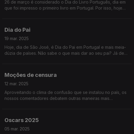
26 de março é considerado o Dia do Livro Português, dia em
que foi impresso o primeiro livro em Portugal. Por isso, hoje
fazemos resumos de livros portugueses famosos para o
ouvinte não ter de os ler!
Dia do Pai
19 mar. 2025
Hoje, dia de São José, é Dia do Pai em Portugal e mais meia-
dúzia de países. Não sabe o que mais dar ao seu pai? Já deu
tudo o que havia naquela tabacaria de shopping? Mande-lhe
este podcast!
Moções de censura
12 mar. 2025
Aproveitando o clima de confusão que se instalou no país, os
nossos comentadores debatem outras maneiras mais
construtivas de substituir governos e poupar eleições. Ouça já
e concorde!
Oscars 2025
05 mar. 2025