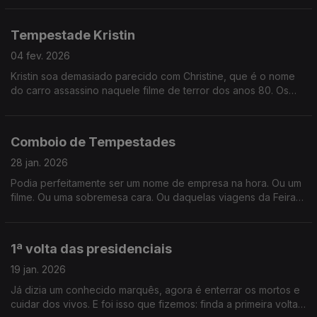
inimigos?
Tempestade Kristin
04 fev. 2026
Kristin soa demasiado parecido com Christine, que é o nome
do carro assassino naquele filme de terror dos anos 80. Os
sinais estavam todos lá... só não vimos porque não quisemos
ver.
Comboio de Tempestades
28 jan. 2026
Podia perfeitamente ser um nome de empresa na hora. Ou um
filme. Ou uma sobremesa cara. Ou daquelas viagens da Feira
Popular. Mas não, é mesmo uma coisa da ciência meteorologia.
1ª volta das presidenciais
19 jan. 2026
Já dizia um conhecido marquês, agora é enterrar os mortos e
cuidar dos vivos. E foi isso que fizemos: finda a primeira volta