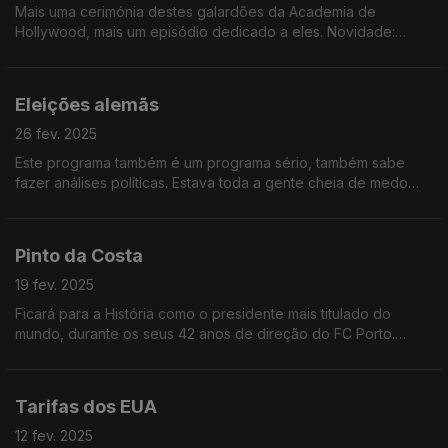
Mais uma cerimónia destes galardões da Academia de
Hollywood, mais um episódio dedicado a eles. Novidade:
melhor filme estrangeiro para um filme em língua portuguesa! O
segundo de sempre!
Eleições alemãs
26 fev. 2025
Este programa também é um programa sério, também sabe
fazer análises políticas. Estava toda a gente cheia de medo
destas eleições, mas, afinal, não foi caso para tanto. E o novo
chanceler, quem é?
Pinto da Costa
19 fev. 2025
Ficará para a História como o presidente mais titulado do
mundo, durante os seus 42 anos de direção do FC Porto.
Ouça aqui algumas curiosidades menos conhecidas da vida de
JNL Pinto da Costa!
Tarifas dos EUA
12 fev. 2025