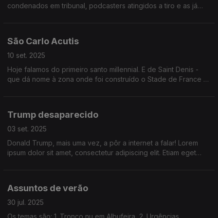
condenados em tribunal, podcasters atingidos a tiro e as já
tradicionais manifestações em França. Explicamos tudo aos
mais desatentos.
São Carlo Acutis
10 set. 2025
Hoje falamos do primeiro santo millennial. E de Saint Denis -
que dá nome à zona onde foi construído o Stade de France e
até costuma ser representado com uma coisa redonda nas
mãos.
Trump desaparecido
03 set. 2025
Donald Trump, mais uma vez, a pôr a internet a falar! Lorem
ipsum dolor sit amet, consectetur adipiscing elit. Etiam eget
ligula eu lectus lobortis condimentum. Aliquam nonummy auctor
massa.
Assuntos de verão
30 jul. 2025
Os temas são: 1. Tronco nu em Albufeira, 2. Urgências