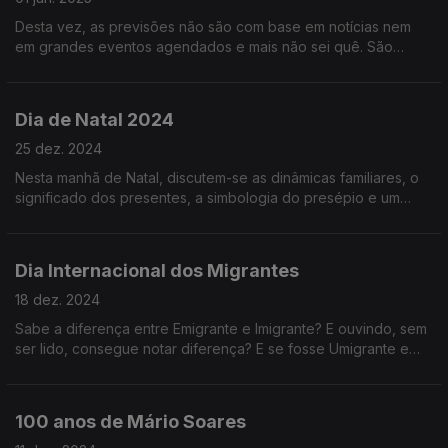
Desta vez, as previsões não são com base em notícias nem
em grandes eventos agendados e mais não sei quê. São
previsões astrológicas, porque uma das pessoas passou a
noite em claro.
Dia de Natal 2024
25 dez. 2024
Nesta manhã de Natal, discutem-se as dinâmicas familiares, o
significado dos presentes, a simbologia do presépio e um
sem-número de coisas mais. Ouça já e continuação de Boas
Festas!
Dia Internacional dos Migrantes
18 dez. 2024
Sabe a diferença entre Emigrante e Imigrante? E ouvindo, sem
ser lido, consegue notar diferença? E se fosse Umigrante e
Imigrante? Não era mais fácil? Hoje falamos desse tipo de
coisa.
100 anos de Mário Soares