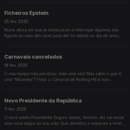
Ficheiros Epstein
25 fev. 2026
Numa altura em que já começaram a interrogar algumas das
figuras ao mais alto nivel (uma até foi detida no dia de anos,
para causar amais impacto) falamos de possíveis desfechos.
Ouça já!
Carnavais cancelados
18 fev. 2026
O mau tempo não perdoou, mais uma vez! Mas sabe o que é
uma "Micareta"? Pista: o Carnaval de Notting Hill é isso.
LEMBRETE: hoje é Quarta-feira dde Cinzas...também é dia de
jejum!
Novo Presidente da República
11 fev. 2026
O recé-eleito Presidente Seguro (antes, António Jé) vai iniciar
uma nova etapa da sua vida. Que desafios o esperam a nível
internacional? Quem serão os seus amigos? E os seus