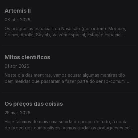
Califórnia.
Artemis II
08 abr. 2026
Os programas espaciais da Nasa são (por ordem): Mercury,
Gemini, Apollo, Skylab, Vaivém Espacial, Estação Espacial
Internacional, Commercial Crew e, agora, a Artemis.
Mitos científicos
01 abr. 2026
Neste dia das mentiras, vamos acusar algumas mentiras tão
bem metidas que passaram a fazer parte do senso-comum.
Ouça já para ver em quantos é que acreditava (mas em
segredo).
Os preços das coisas
25 mar. 2026
Hoje falamos de mais uma subida do preço de tudo, à conta
do preço dos combustíveis. Vamos ajudar os portugueses com
dicas de poupança e a economia com novos modelos de