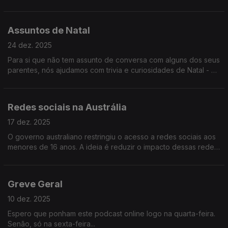
horas quer ir dormir? Quão maldisposto está disposto a ficar
no dia 1? Etc.
Assuntos de Natal
24 dez. 2025
Para si que não tem assunto de conversa com alguns dos seus
parentes, nós ajudamos com trivia e curiosidades de Natal - os
famosos desbloqueadores de conversa do Bruno Aleixo!
Redes sociais na Austrália
17 dez. 2025
O governo australiano restringiu o acesso a redes sociais aos
menores de 16 anos. A ideia é reduzir o impacto dessas redes
no cérebro dos garotos. Será que vai correr bem? Ouça e
descubra!
Greve Geral
10 dez. 2025
Espero que ponham este podcast online logo na quarta-feira.
Senão, só na sexta-feira...