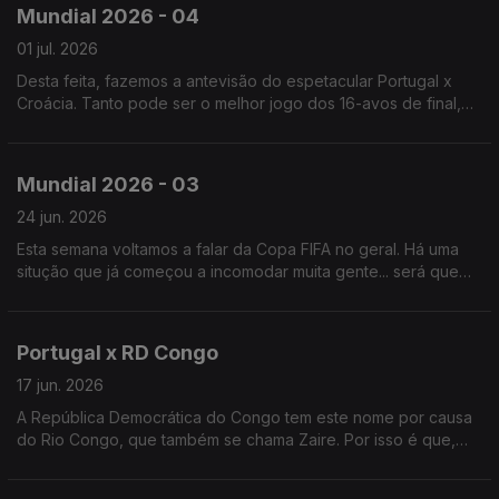
Mundial 2026 - 04
01 jul. 2026
Desta feita, fazemos a antevisão do espetacular Portugal x
Croácia. Tanto pode ser o melhor jogo dos 16-avos de final,
como o jogo mais chato dos 16-avos de final. Logo se vê.
Mundial 2026 - 03
24 jun. 2026
Esta semana voltamos a falar da Copa FIFA no geral. Há uma
situção que já começou a incomodar muita gente... será que
daria para corrigir isso de forma a ficarmos todos contentes?
Portugal x RD Congo
17 jun. 2026
A República Democrática do Congo tem este nome por causa
do Rio Congo, que também se chama Zaire. Por isso é que,
dantes, este Congo se chamava Zaire, para distinguir do outro
Congo.