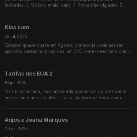
fechadas, 3. Marisco (mais) caro, 4. Praias não-vigiadas, 5.
Onda de calor. A escolha vai ser por sorteio.
Kiss cam
23 jul. 2025
Estamos quase-quase em Agosto, por isso já podemos ter
assuntos destes no programa: um CEO norte-americano que
foi flagrado com a amante num concerto da banda pop rock
Coldplay!
Tarifas dos EUA 2
16 jul. 2025
Mais uma semana, mais uma medida polémica do presidente
norte-americano Donald J. Trump. Qual será a verdadeira
motivação por detrás deste pacote de medidas fiscais? Ouça
já e descubra!
Anjos x Joana Marques
09 jul. 2025