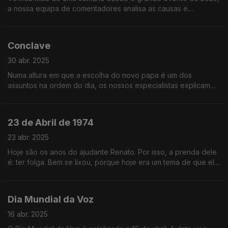
a nossa equipa de comentadores analisa as causas e
consequências de forma ponderada, sem as tão habituais
conjecturas precipitadas.
Conclave
30 abr. 2025
Numa altura em que a escolha do novo papa é um dos
assuntos na ordem do dia, os nossos especialistas explicam
"às pessoas lá em casa" vários pormenores desse processo
de eleição tão críptico.
23 de Abril de 1974
23 abr. 2025
Hoje são os anos do ajudante Renato. Por isso, a prenda dele
é: ter folga. Bem se lixou, porque hoje era um tema de que ele
ia gostar... Uma prequela do 25 de Abril! O fim da nossa
ditadura!
Dia Mundial da Voz
16 abr. 2025