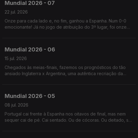
Mundial 2026 - 07
22 jul. 2026
Onze para cada lado e, no fim, ganhou a Espanha. Num 0-0
emocionante! Já no jogo de atribuição do 3º lugar, foi onze
para cada lado e, no fim, ganhou a Inglaterra.
Mundial 2026 - 06
15 jul. 2026
Chegados às meias-finais, fazemos os prognósticos do tão
ansiado Inglaterra x Argentina, uma autêntica recriação da
Guerra das Malvinas. Não confundir com as Maldivas (como
faz o Renato).
Mundial 2026 - 05
08 jul. 2026
Portugal cai frente à Espanha nos oitavos de final, mas nem
sequer cai de pé. Cai sentado. Ou de cócoras. Ou deitado, sei
lá... Mas vá, em 2030 é que vai ser!