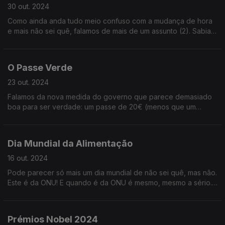
30 out. 2024
Como ainda anda tudo meio confuso com a mudança de hora
e mais não sei quê, falamos de mais de um assunto (2). Sabia
que o halloween ensina um mau princípio? Ouça já e descubra
qual!
O Passe Verde
23 out. 2024
Falamos da nova medida do governo que parece demasiado
boa para ser verdade: um passe de 20€ (menos que um
almoço em Lisboa) que permite viajar de comboio durante um
mês!
Dia Mundial da Alimentação
16 out. 2024
Pode parecer só mais um dia mundial de não sei quê, mas não.
Este é da ONU! E quando é da ONU é mesmo, mesmo a sério.
Por isso, hoje vamos falar de mitos e curiosidades alimentícias.
Ouça já!
Prémios Nobel 2024