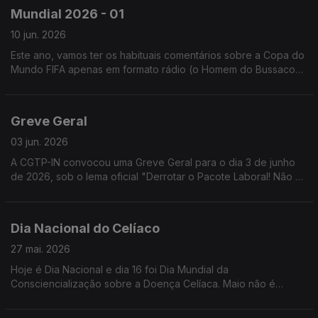
Mundial 2026 - 01
10 jun. 2026
Este ano, vamos ter os habituais comentários sobre a Copa do
Mundo FIFA apenas em formato rádio (o Homem do Bussaco
está com problemas em renovar o passaporte).
Greve Geral
03 jun. 2026
A CGTP-IN convocou uma Greve Geral para o dia 3 de junho
de 2026, sob o lema oficial "Derrotar o Pacote Laboral! Não ao
retrocesso! Por mais salário, mais direitos, mais serviços
públicos!"
Dia Nacional do Celíaco
27 mai. 2026
Hoje é Dia Nacional e dia 16 foi Dia Mundial da
Consciencialização sobre a Doença Celíaca. Maio não é
apenas o Mês da Mãe, ou o Mês de Nossa Senhora. É também
o Mês do Celíaco!