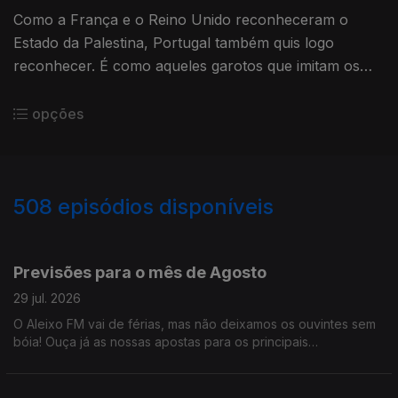
Como a França e o Reino Unido reconheceram o
Estado da Palestina, Portugal também quis logo
reconhecer. É como aqueles garotos que imitam os
irmãos mais velhos. Ouça já e fique a saber tudo!
opções
508
episódios disponíveis
928463
909485
892057
873045
849923
830678
811786
792415
769185
Previsões para o mês de Agosto
29 jul. 2026
O Aleixo FM vai de férias, mas não deixamos os ouvintes sem
bóia! Ouça já as nossas apostas para os principais
acontecimentos que vão marcar o mês de Agosto. Até
Setembro!