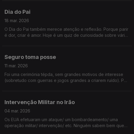
negócio!
Dia do Pai
18 mar. 2026
O Dia do Pai também merece atenção e reflexão. Porque parir
é dor, criar é amor. Hoje é um quiz de curiosidade sobre vários
pais do país e do mundo! Ouça já e tire apontamentos.
Seguro toma posse
11 mar. 2026
Foi uma cerimónia tépda, sem grandes motivos de interesse
(sobretudo com guerras e jogos grandes a criarem ruído). Por
isso, aqui ficam umas boas ideias para futuras tomadas de
posse!
Intervenção Militar no Irão
04 mar. 2026
Os EUA efetuaram um ataque/ um bombardeamento/ uma
operação militar/ intervenção/ etc. Ninguém sabem bem que
nome dar a aquilo... Mataram o Aiatotlá, pornto. Foi mais isso.