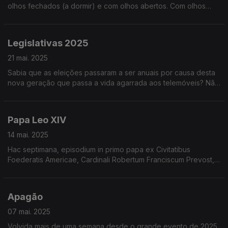
olhos fechados (a dormir) e com olhos abertos. Com olhos
fechados é melhor. Oiça e descubra porquê!
Legislativas 2025
21 mai. 2025
Sabia que as eleições passaram a ser anuais por causa desta
nova geração que passa a vida agarrada aos telemóveis? Não
foi nada. Mas também falamos de questões geracionais. Oiça
já!
Papa Leo XIV
14 mai. 2025
Hac septimana, episodium in primo papa ex Civitatibus
Foederatis Americae, Cardinali Robertum Franciscum Prevost,
qui nomen Leonis XIV accepit, versatur. Audi nunc!
Apagão
07 mai. 2025
Volvida mais de uma semana desde o grande evento de 2025,