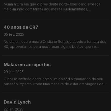
Numa altura em que o presidente norte-americano ameaça
meio-mundo com tarifas aduaneiras suplementares,
debatemos uma eventual resposta portuguesa em vésperas
do Dia dos Namorados.
40 anos de CR7
05 fev. 2025
No dia em que o nosso Cristiano Ronaldo acede à ternura dos
40, aproveitamos para esclarecer alguns boatos que se
geraram em torno da sua pessoa. A fama atrai muita inveja!
Malas em aeroportos
29 jan. 2025
O nosso anfitrião conta como um episódio traumático do seu
passado impactou toda uma maneira de estar em viagens de
avião. Ouça já e decida se vale a pena passar a fazer a
mesma coisa ou não.
David Lynch
22 jan. 2025