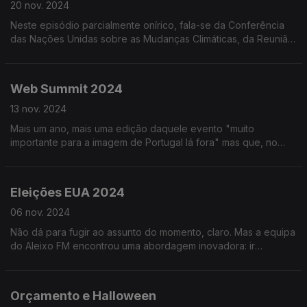
20 nov. 2024
Neste episódio parcialmente onírico, fala-se da Conferência
das Nações Unidas sobre as Mudanças Climáticas, da Reunião
dos G20, das crianças e do Mike Tyson (que até já esteve na
Murtosa).
Web Summit 2024
13 nov. 2024
Mais um ano, mais uma edição daquele evento "muito
importante para a imagem de Portugal lá fora" mas que, no
fundo, ninguém quer saber. Mas também tem coisas boas...
Ouça já e descubra quais!
Eleições EUA 2024
06 nov. 2024
Não dá para fugir ao assunto do momento, claro. Mas a equipa
do Aleixo FM encontrou uma abordagem inovadora: ir
diretamente da cama para o estúdio, sem ouvir rádio, ver TV
ou ler jornais.
Orçamento e Halloween