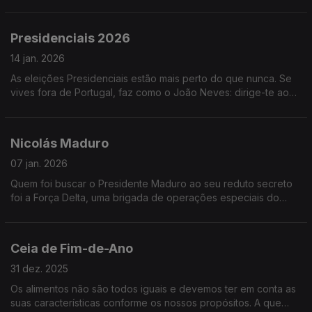
eleitoral, há que começar a preparar a segunda.
Presidenciais 2026
14 jan. 2026
As eleições Presidenciais estão mais perto do que nunca. Se
vives fora de Portugal, faz como o João Neves: dirige-te ao
teu posto consular nos dias 17 e 18 de janeiro e vota.
Nicolás Maduro
07 jan. 2026
Quem foi buscar o Presidente Maduro ao seu reduto secreto
foi a Força Delta, uma brigada de operações especiais do
exército dos EUA com soldados tipo Chuck Norris e tipo Lee
Marvin.
Ceia de Fim-de-Ano
31 dez. 2025
Os alimentos não são todos iguais e devemos ter em conta as
suas características conforme os nossos propósitos. A que