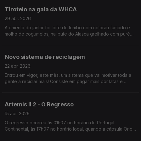
Tiroteio na gala da WHCA
29 abr. 2026
A ementa do jantar foi: bife do lombo com colorau fumado e
molho de cogumelos; halibute do Alasca grelhado com puré
de milho e queijo mascarpone.
Novo sistema de reciclagem
22 abr. 2026
Entrou em vigor, este mês, um sistema que vai motivar toda a
gente a reciclar mais! Consiste em pagar mais por latas e
garrafas e, mais tarde, se se lembrar, ver devolvido esse valor
em talão!
Artemis II 2 - O Regresso
15 abr. 2026
O regresso ocorreu às 01h07 no horário de Portugal
Continental, às 17h07 no horário local, quando a cápsula Orion
chegou ao Oceano Pacífico, ao largo da costa do sul da