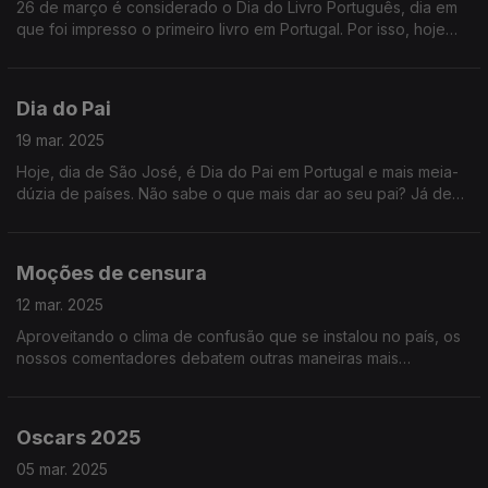
26 de março é considerado o Dia do Livro Português, dia em
que foi impresso o primeiro livro em Portugal. Por isso, hoje
fazemos resumos de livros portugueses famosos para o
ouvinte não ter de os ler!
Dia do Pai
19 mar. 2025
Hoje, dia de São José, é Dia do Pai em Portugal e mais meia-
dúzia de países. Não sabe o que mais dar ao seu pai? Já deu
tudo o que havia naquela tabacaria de shopping? Mande-lhe
este podcast!
Moções de censura
12 mar. 2025
Aproveitando o clima de confusão que se instalou no país, os
nossos comentadores debatem outras maneiras mais
construtivas de substituir governos e poupar eleições. Ouça já
e concorde!
Oscars 2025
05 mar. 2025