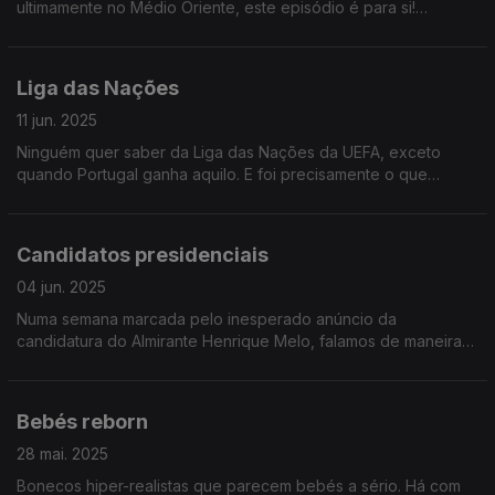
ultimamente no Médio Oriente, este episódio é para si!
Simples, sucinto e com uma linguagem acessível a todos.
Bónus: trivia nuclear.
Liga das Nações
11 jun. 2025
Ninguém quer saber da Liga das Nações da UEFA, exceto
quando Portugal ganha aquilo. E foi precisamente o que
aconteceu este domingo! Viva a nossa seleção masculina de
futebol de 11!
Candidatos presidenciais
04 jun. 2025
Numa semana marcada pelo inesperado anúncio da
candidatura do Almirante Henrique Melo, falamos de maneiras
de tornar os debates presidenciais mais emocionantes. Bónus:
previsão do vencedor!
Bebés reborn
28 mai. 2025
Bonecos hiper-realistas que parecem bebés a sério. Há com