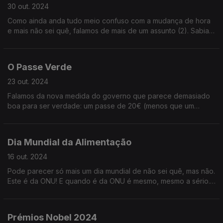
30 out. 2024
Como ainda anda tudo meio confuso com a mudança de hora
e mais não sei quê, falamos de mais de um assunto (2). Sabia
que o halloween ensina um mau princípio? Ouça já e descubra
qual!
O Passe Verde
23 out. 2024
Falamos da nova medida do governo que parece demasiado
boa para ser verdade: um passe de 20€ (menos que um
almoço em Lisboa) que permite viajar de comboio durante um
mês!
Dia Mundial da Alimentação
16 out. 2024
Pode parecer só mais um dia mundial de não sei quê, mas não.
Este é da ONU! E quando é da ONU é mesmo, mesmo a sério.
Por isso, hoje vamos falar de mitos e curiosidades alimentícias.
Ouça já!
Prémios Nobel 2024