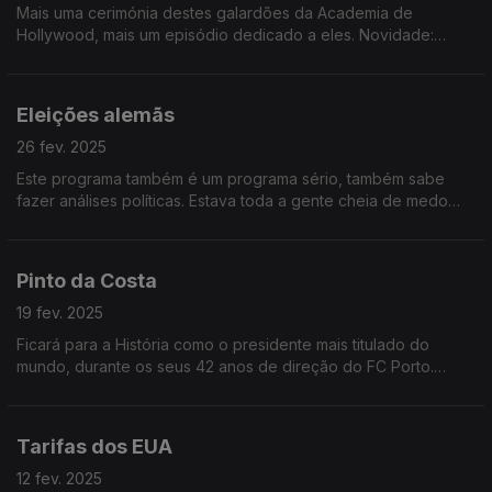
Mais uma cerimónia destes galardões da Academia de
Hollywood, mais um episódio dedicado a eles. Novidade:
melhor filme estrangeiro para um filme em língua portuguesa! O
segundo de sempre!
Eleições alemãs
26 fev. 2025
Este programa também é um programa sério, também sabe
fazer análises políticas. Estava toda a gente cheia de medo
destas eleições, mas, afinal, não foi caso para tanto. E o novo
chanceler, quem é?
Pinto da Costa
19 fev. 2025
Ficará para a História como o presidente mais titulado do
mundo, durante os seus 42 anos de direção do FC Porto.
Ouça aqui algumas curiosidades menos conhecidas da vida de
JNL Pinto da Costa!
Tarifas dos EUA
12 fev. 2025