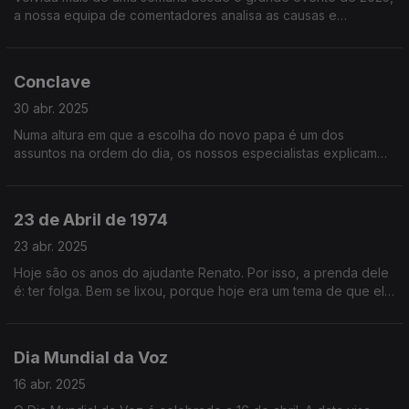
a nossa equipa de comentadores analisa as causas e
consequências de forma ponderada, sem as tão habituais
conjecturas precipitadas.
Conclave
30 abr. 2025
Numa altura em que a escolha do novo papa é um dos
assuntos na ordem do dia, os nossos especialistas explicam
"às pessoas lá em casa" vários pormenores desse processo
de eleição tão críptico.
23 de Abril de 1974
23 abr. 2025
Hoje são os anos do ajudante Renato. Por isso, a prenda dele
é: ter folga. Bem se lixou, porque hoje era um tema de que ele
ia gostar... Uma prequela do 25 de Abril! O fim da nossa
ditadura!
Dia Mundial da Voz
16 abr. 2025