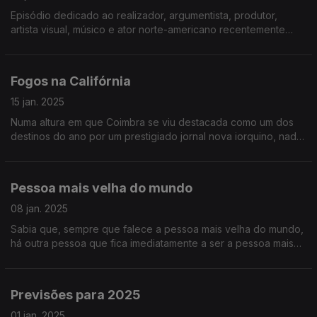
Episódio dedicado ao realizador, argumentista, produtor,
artista visual, músico e ator norte-americano recentemente
falecido. Se não ainda não viu os filmes dele, este episódio é
para si!
Fogos na Califórnia
15 jan. 2025
Numa altura em que Coimbra se viu destacada como um dos
destinos do ano por um prestigiado jornal nova iorquino, nada
como relembrar algumas medidas que podem ajudar a salvar o
planeta!
Pessoa mais velha do mundo
08 jan. 2025
Sabia que, sempre que falece a pessoa mais velha do mundo,
há outra pessoa que fica imediatamente a ser a pessoa mais
velha do mundo? Quais serão os segredos para tais
longevidades?
Previsões para 2025
01 jan. 2025