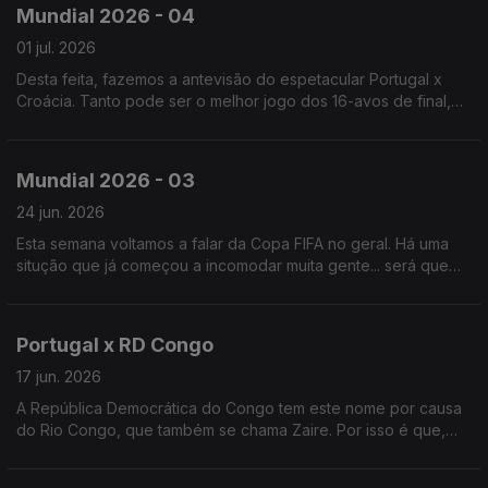
Mundial 2026 - 04
01 jul. 2026
Desta feita, fazemos a antevisão do espetacular Portugal x
Croácia. Tanto pode ser o melhor jogo dos 16-avos de final,
como o jogo mais chato dos 16-avos de final. Logo se vê.
Mundial 2026 - 03
24 jun. 2026
Esta semana voltamos a falar da Copa FIFA no geral. Há uma
situção que já começou a incomodar muita gente... será que
daria para corrigir isso de forma a ficarmos todos contentes?
Portugal x RD Congo
17 jun. 2026
A República Democrática do Congo tem este nome por causa
do Rio Congo, que também se chama Zaire. Por isso é que,
dantes, este Congo se chamava Zaire, para distinguir do outro
Congo.