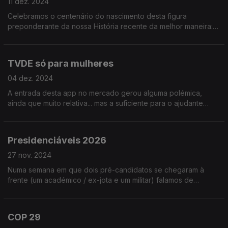
11 dez. 2024
Celebramos o centenário do nascimento desta figura
preponderante da nossa História recente da melhor maneira:
contando alguns episódios menos conhecidos da sua longa
carreira política (e não só)!
TVDE só para mulheres
04 dez. 2024
A entrada desta app no mercado gerou alguma polémica,
ainda que muito relativa... mas a suficiente para o ajudante
Renato Alexandre achar que justificava ser assunto do nosso
programa.
Presidenciáveis 2026
27 nov. 2024
Numa semana em que dois pré-candidatos se chegaram à
frente (um académico / ex-jota e um militar) falamos de
estratégias eleitorais e de eventuais outros bons candidatos.
Ouça já e opine!
COP 29