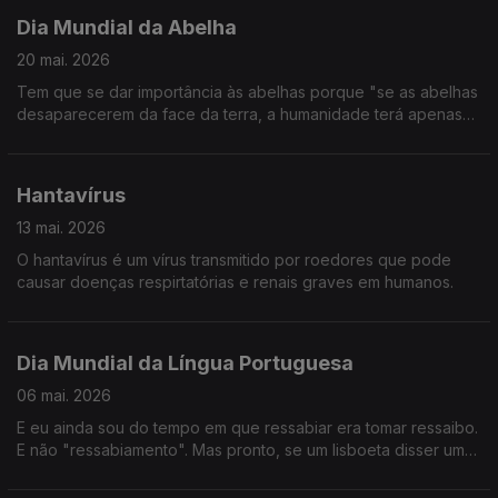
Dia Mundial da Abelha
20 mai. 2026
Tem que se dar importância às abelhas porque "se as abelhas
desaparecerem da face da terra, a humanidade terá apenas
mais quatro anos de existência." (Albert Einstein)
Hantavírus
13 mai. 2026
O hantavírus é um vírus transmitido por roedores que pode
causar doenças respirtatórias e renais graves em humanos.
Dia Mundial da Língua Portuguesa
06 mai. 2026
E eu ainda sou do tempo em que ressabiar era tomar ressaibo.
E não "ressabiamento". Mas pronto, se um lisboeta disser uma
palavra inexistente muitas vezes, ela passa a existir.