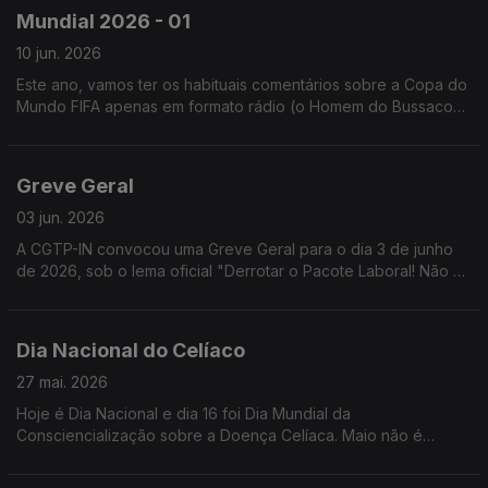
Mundial 2026 - 01
10 jun. 2026
Este ano, vamos ter os habituais comentários sobre a Copa do
Mundo FIFA apenas em formato rádio (o Homem do Bussaco
está com problemas em renovar o passaporte).
Greve Geral
03 jun. 2026
A CGTP-IN convocou uma Greve Geral para o dia 3 de junho
de 2026, sob o lema oficial "Derrotar o Pacote Laboral! Não ao
retrocesso! Por mais salário, mais direitos, mais serviços
públicos!"
Dia Nacional do Celíaco
27 mai. 2026
Hoje é Dia Nacional e dia 16 foi Dia Mundial da
Consciencialização sobre a Doença Celíaca. Maio não é
apenas o Mês da Mãe, ou o Mês de Nossa Senhora. É também
o Mês do Celíaco!