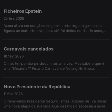
Ficheiros Epstein
25 fev. 2026
Numa altura em que já começaram a interrogar algumas das
figuras ao mais alto nivel (uma até foi detida no dia de anos,
para causar amais impacto) falamos de possíveis desfechos.
Ouça já!
Carnavais cancelados
18 fev. 2026
O mau tempo não perdoou, mais uma vez! Mas sabe o que é
uma "Micareta"? Pista: o Carnaval de Notting Hill é isso.
LEMBRETE: hoje é Quarta-feira dde Cinzas...também é dia de
jejum!
Novo Presidente da República
11 fev. 2026
O recé-eleito Presidente Seguro (antes, António Jé) vai iniciar
uma nova etapa da sua vida. Que desafios o esperam a nível
internacional? Quem serão os seus amigos? E os seus