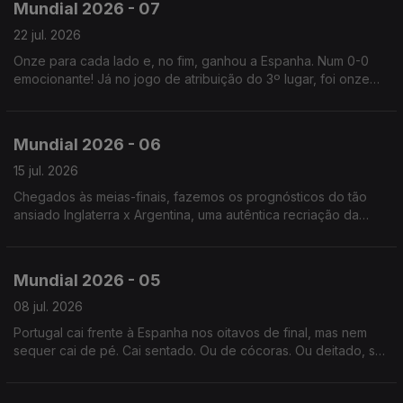
Mundial 2026 - 07
22 jul. 2026
Onze para cada lado e, no fim, ganhou a Espanha. Num 0-0
emocionante! Já no jogo de atribuição do 3º lugar, foi onze
para cada lado e, no fim, ganhou a Inglaterra.
Mundial 2026 - 06
15 jul. 2026
Chegados às meias-finais, fazemos os prognósticos do tão
ansiado Inglaterra x Argentina, uma autêntica recriação da
Guerra das Malvinas. Não confundir com as Maldivas (como
faz o Renato).
Mundial 2026 - 05
08 jul. 2026
Portugal cai frente à Espanha nos oitavos de final, mas nem
sequer cai de pé. Cai sentado. Ou de cócoras. Ou deitado, sei
lá... Mas vá, em 2030 é que vai ser!