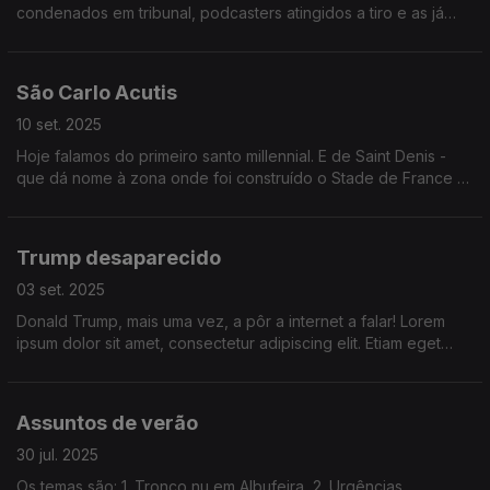
condenados em tribunal, podcasters atingidos a tiro e as já
tradicionais manifestações em França. Explicamos tudo aos
mais desatentos.
São Carlo Acutis
10 set. 2025
Hoje falamos do primeiro santo millennial. E de Saint Denis -
que dá nome à zona onde foi construído o Stade de France e
até costuma ser representado com uma coisa redonda nas
mãos.
Trump desaparecido
03 set. 2025
Donald Trump, mais uma vez, a pôr a internet a falar! Lorem
ipsum dolor sit amet, consectetur adipiscing elit. Etiam eget
ligula eu lectus lobortis condimentum. Aliquam nonummy auctor
massa.
Assuntos de verão
30 jul. 2025
Os temas são: 1. Tronco nu em Albufeira, 2. Urgências