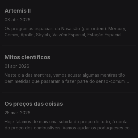
Califórnia.
Artemis II
08 abr. 2026
Os programas espaciais da Nasa são (por ordem): Mercury,
Gemini, Apollo, Skylab, Vaivém Espacial, Estação Espacial
Internacional, Commercial Crew e, agora, a Artemis.
Mitos científicos
01 abr. 2026
Neste dia das mentiras, vamos acusar algumas mentiras tão
bem metidas que passaram a fazer parte do senso-comum.
Ouça já para ver em quantos é que acreditava (mas em
segredo).
Os preços das coisas
25 mar. 2026
Hoje falamos de mais uma subida do preço de tudo, à conta
do preço dos combustíveis. Vamos ajudar os portugueses com
dicas de poupança e a economia com novos modelos de