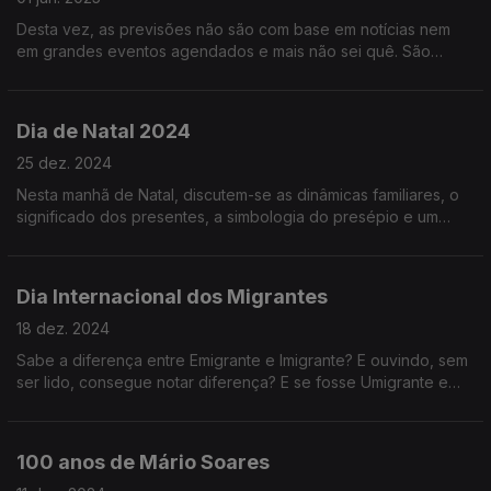
Desta vez, as previsões não são com base em notícias nem
em grandes eventos agendados e mais não sei quê. São
previsões astrológicas, porque uma das pessoas passou a
noite em claro.
Dia de Natal 2024
25 dez. 2024
Nesta manhã de Natal, discutem-se as dinâmicas familiares, o
significado dos presentes, a simbologia do presépio e um
sem-número de coisas mais. Ouça já e continuação de Boas
Festas!
Dia Internacional dos Migrantes
18 dez. 2024
Sabe a diferença entre Emigrante e Imigrante? E ouvindo, sem
ser lido, consegue notar diferença? E se fosse Umigrante e
Imigrante? Não era mais fácil? Hoje falamos desse tipo de
coisa.
100 anos de Mário Soares