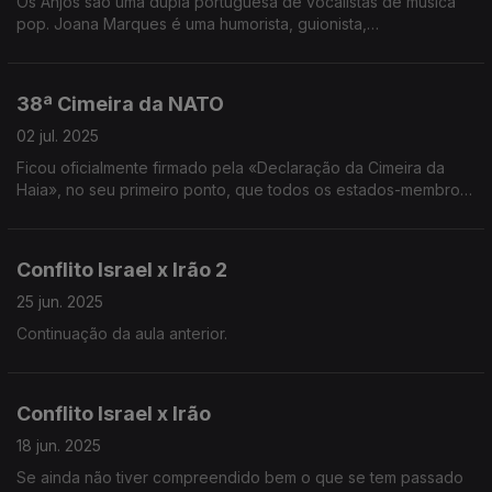
Os Anjos são uma dupla portuguesa de vocalistas de música
pop. Joana Marques é uma humorista, guionista,
apresentadora de televisão e locutora de rádio portuguesa.
38ª Cimeira da NATO
02 jul. 2025
Ficou oficialmente firmado pela «Declaração da Cimeira da
Haia», no seu primeiro ponto, que todos os estados-membros
concordam com a norma de 5% para despesas com a defesa.
Conflito Israel x Irão 2
25 jun. 2025
Continuação da aula anterior.
Conflito Israel x Irão
18 jun. 2025
Se ainda não tiver compreendido bem o que se tem passado