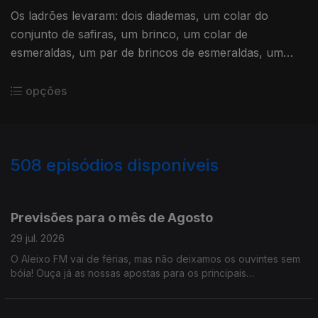
Os ladrões levaram: dois diademas, um colar do
conjunto de safiras, um brinco, um colar de
esmeraldas, um par de brincos de esmeraldas, um
broche e um grande laço de corpete da imperatriz
Eugênia.
opções
508
episódios disponíveis
928463
909485
892057
873045
849923
830678
811786
792415
769185
Previsões para o mês de Agosto
29 jul. 2026
O Aleixo FM vai de férias, mas não deixamos os ouvintes sem
bóia! Ouça já as nossas apostas para os principais
acontecimentos que vão marcar o mês de Agosto. Até
Setembro!