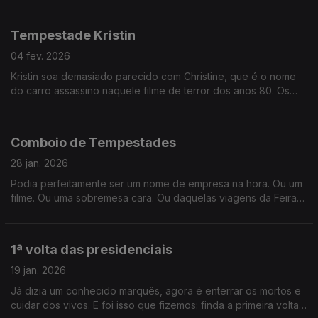
inimigos?
Tempestade Kristin
04 fev. 2026
Kristin soa demasiado parecido com Christine, que é o nome
do carro assassino naquele filme de terror dos anos 80. Os
sinais estavam todos lá... só não vimos porque não quisemos
ver.
Comboio de Tempestades
28 jan. 2026
Podia perfeitamente ser um nome de empresa na hora. Ou um
filme. Ou uma sobremesa cara. Ou daquelas viagens da Feira
Popular. Mas não, é mesmo uma coisa da ciência meteorologia.
1ª volta das presidenciais
19 jan. 2026
Já dizia um conhecido marquês, agora é enterrar os mortos e
cuidar dos vivos. E foi isso que fizemos: finda a primeira volta