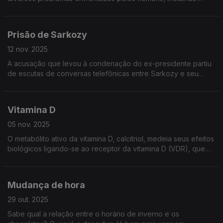
condição de sem-abrigo, suicídio, etc., e é celebrado
anualmente a 19 de novembro.
Prisão de Sarkozy
12 nov. 2025
A acusação que levou à condenação do ex-presidente partiu
de escutas de conversas telefônicas entre Sarkozy e seu
advogado. Nunca fale com advogados por telefone. Fale
sempre num descampado.
Vitamina D
05 nov. 2025
O metabólito ativo da vitamina D, calcitriol, medeia seus efeitos
biológicos ligando-se ao receptor da vitamina D (VDR), que
está localizado principalmente nos núcleos das células-alvo.
Mudança de hora
29 out. 2025
Sabe qual a relação entre o horário de inverno e os