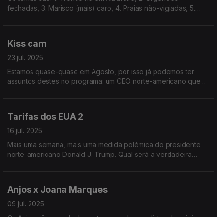
fechadas, 3. Marisco (mais) caro, 4. Praias não-vigiadas, 5.
Onda de calor. A escolha vai ser por sorteio.
Kiss cam
23 jul. 2025
Estamos quase-quase em Agosto, por isso já podemos ter
assuntos destes no programa: um CEO norte-americano que
foi flagrado com a amante num concerto da banda pop rock
Coldplay!
Tarifas dos EUA 2
16 jul. 2025
Mais uma semana, mais uma medida polémica do presidente
norte-americano Donald J. Trump. Qual será a verdadeira
motivação por detrás deste pacote de medidas fiscais? Ouça
já e descubra!
Anjos x Joana Marques
09 jul. 2025