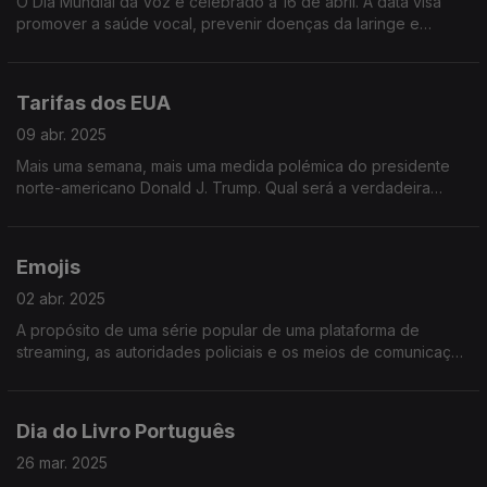
O Dia Mundial da Voz é celebrado a 16 de abril. A data visa
promover a saúde vocal, prevenir doenças da laringe e
perturbações da voz, e diagnosticar e tratar precocemente
essas condições.
Tarifas dos EUA
09 abr. 2025
Mais uma semana, mais uma medida polémica do presidente
norte-americano Donald J. Trump. Qual será a verdadeira
motivação por detrás deste pacote de medidas fiscais? Ouça
já e descubra!
Emojis
02 abr. 2025
A propósito de uma série popular de uma plataforma de
streaming, as autoridades policiais e os meios de comunicação
social resolveram chamar a atenção para os emojis traiçoeiros
da malta nova!
Dia do Livro Português
26 mar. 2025