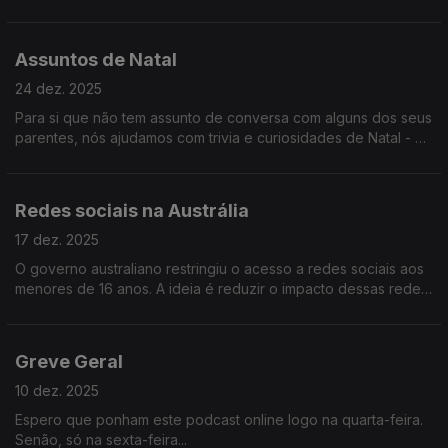
horas quer ir dormir? Quão maldisposto está disposto a ficar
no dia 1? Etc.
Assuntos de Natal
24 dez. 2025
Para si que não tem assunto de conversa com alguns dos seus
parentes, nós ajudamos com trivia e curiosidades de Natal - os
famosos desbloqueadores de conversa do Bruno Aleixo!
Redes sociais na Austrália
17 dez. 2025
O governo australiano restringiu o acesso a redes sociais aos
menores de 16 anos. A ideia é reduzir o impacto dessas redes
no cérebro dos garotos. Será que vai correr bem? Ouça e
descubra!
Greve Geral
10 dez. 2025
Espero que ponham este podcast online logo na quarta-feira.
Senão, só na sexta-feira...