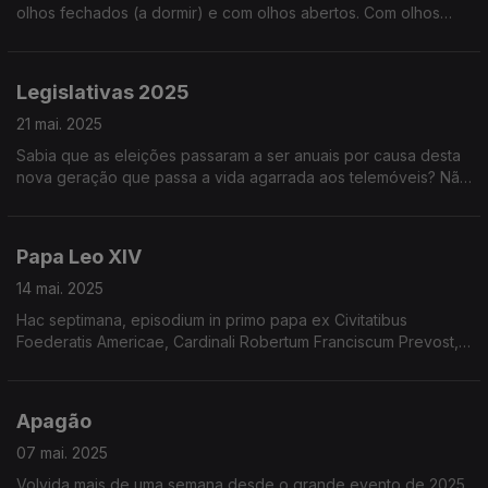
olhos fechados (a dormir) e com olhos abertos. Com olhos
fechados é melhor. Oiça e descubra porquê!
Legislativas 2025
21 mai. 2025
Sabia que as eleições passaram a ser anuais por causa desta
nova geração que passa a vida agarrada aos telemóveis? Não
foi nada. Mas também falamos de questões geracionais. Oiça
já!
Papa Leo XIV
14 mai. 2025
Hac septimana, episodium in primo papa ex Civitatibus
Foederatis Americae, Cardinali Robertum Franciscum Prevost,
qui nomen Leonis XIV accepit, versatur. Audi nunc!
Apagão
07 mai. 2025
Volvida mais de uma semana desde o grande evento de 2025,