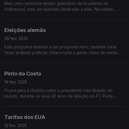
Mais uma cerimónia destes galardões da Academia de
Hollywood, mais um episódio dedicado a eles. Novidade:
melhor filme estrangeiro para um filme em língua portuguesa! O
segundo de sempre!
Eleições alemãs
26 fev. 2025
Este programa também é um programa sério, também sabe
fazer análises políticas. Estava toda a gente cheia de medo
destas eleições, mas, afinal, não foi caso para tanto. E o novo
chanceler, quem é?
Pinto da Costa
19 fev. 2025
Ficará para a História como o presidente mais titulado do
mundo, durante os seus 42 anos de direção do FC Porto.
Ouça aqui algumas curiosidades menos conhecidas da vida de
JNL Pinto da Costa!
Tarifas dos EUA
12 fev. 2025