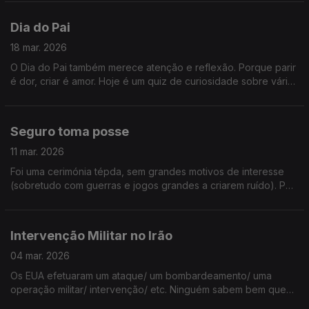
negócio!
Dia do Pai
18 mar. 2026
O Dia do Pai também merece atenção e reflexão. Porque parir
é dor, criar é amor. Hoje é um quiz de curiosidade sobre vários
pais do país e do mundo! Ouça já e tire apontamentos.
Seguro toma posse
11 mar. 2026
Foi uma cerimónia tépda, sem grandes motivos de interesse
(sobretudo com guerras e jogos grandes a criarem ruído). Por
isso, aqui ficam umas boas ideias para futuras tomadas de
posse!
Intervenção Militar no Irão
04 mar. 2026
Os EUA efetuaram um ataque/ um bombardeamento/ uma
operação militar/ intervenção/ etc. Ninguém sabem bem que
nome dar a aquilo... Mataram o Aiatotlá, pornto. Foi mais isso.