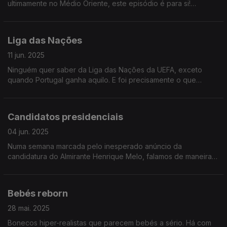
ultimamente no Médio Oriente, este episódio é para si!
Simples, sucinto e com uma linguagem acessível a todos.
Bónus: trivia nuclear.
Liga das Nações
11 jun. 2025
Ninguém quer saber da Liga das Nações da UEFA, exceto
quando Portugal ganha aquilo. E foi precisamente o que
aconteceu este domingo! Viva a nossa seleção masculina de
futebol de 11!
Candidatos presidenciais
04 jun. 2025
Numa semana marcada pelo inesperado anúncio da
candidatura do Almirante Henrique Melo, falamos de maneiras
de tornar os debates presidenciais mais emocionantes. Bónus:
previsão do vencedor!
Bebés reborn
28 mai. 2025
Bonecos hiper-realistas que parecem bebés a sério. Há com