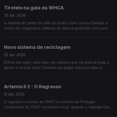
Tiroteio na gala da WHCA
29 abr. 2026
A ementa do jantar foi: bife do lombo com colorau fumado e
molho de cogumelos; halibute do Alasca grelhado com puré
de milho e queijo mascarpone.
Novo sistema de reciclagem
22 abr. 2026
Entrou em vigor, este mês, um sistema que vai motivar toda a
gente a reciclar mais! Consiste em pagar mais por latas e
garrafas e, mais tarde, se se lembrar, ver devolvido esse valor
em talão!
Artemis II 2 - O Regresso
15 abr. 2026
O regresso ocorreu às 01h07 no horário de Portugal
Continental, às 17h07 no horário local, quando a cápsula Orion
chegou ao Oceano Pacífico, ao largo da costa do sul da