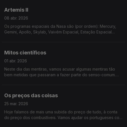
Califórnia.
Artemis II
08 abr. 2026
Os programas espaciais da Nasa são (por ordem): Mercury,
Gemini, Apollo, Skylab, Vaivém Espacial, Estação Espacial
Internacional, Commercial Crew e, agora, a Artemis.
Mitos científicos
01 abr. 2026
Neste dia das mentiras, vamos acusar algumas mentiras tão
bem metidas que passaram a fazer parte do senso-comum.
Ouça já para ver em quantos é que acreditava (mas em
segredo).
Os preços das coisas
25 mar. 2026
Hoje falamos de mais uma subida do preço de tudo, à conta
do preço dos combustíveis. Vamos ajudar os portugueses com
dicas de poupança e a economia com novos modelos de