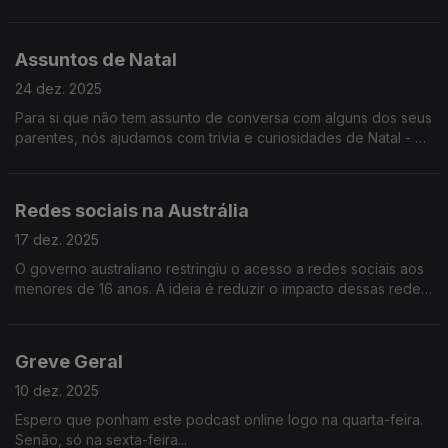
horas quer ir dormir? Quão maldisposto está disposto a ficar
no dia 1? Etc.
Assuntos de Natal
24 dez. 2025
Para si que não tem assunto de conversa com alguns dos seus
parentes, nós ajudamos com trivia e curiosidades de Natal - os
famosos desbloqueadores de conversa do Bruno Aleixo!
Redes sociais na Austrália
17 dez. 2025
O governo australiano restringiu o acesso a redes sociais aos
menores de 16 anos. A ideia é reduzir o impacto dessas redes
no cérebro dos garotos. Será que vai correr bem? Ouça e
descubra!
Greve Geral
10 dez. 2025
Espero que ponham este podcast online logo na quarta-feira.
Senão, só na sexta-feira...