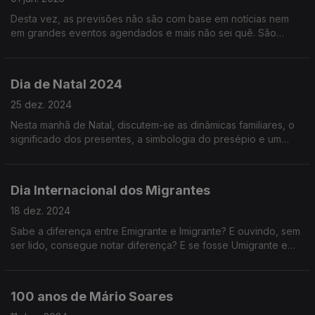
Desta vez, as previsões não são com base em notícias nem
em grandes eventos agendados e mais não sei quê. São
previsões astrológicas, porque uma das pessoas passou a
noite em claro.
Dia de Natal 2024
25 dez. 2024
Nesta manhã de Natal, discutem-se as dinâmicas familiares, o
significado dos presentes, a simbologia do presépio e um
sem-número de coisas mais. Ouça já e continuação de Boas
Festas!
Dia Internacional dos Migrantes
18 dez. 2024
Sabe a diferença entre Emigrante e Imigrante? E ouvindo, sem
ser lido, consegue notar diferença? E se fosse Umigrante e
Imigrante? Não era mais fácil? Hoje falamos desse tipo de
coisa.
100 anos de Mário Soares