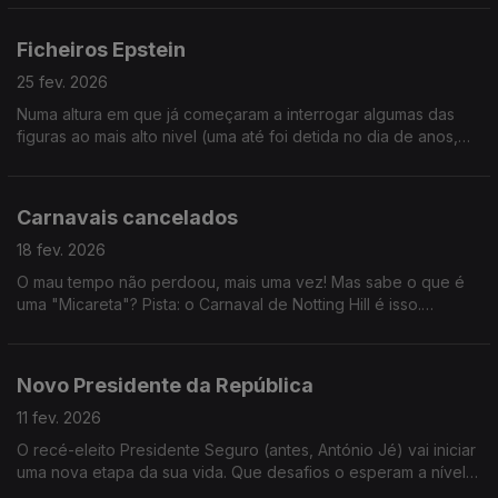
Ficheiros Epstein
25 fev. 2026
Numa altura em que já começaram a interrogar algumas das
figuras ao mais alto nivel (uma até foi detida no dia de anos,
para causar amais impacto) falamos de possíveis desfechos.
Ouça já!
Carnavais cancelados
18 fev. 2026
O mau tempo não perdoou, mais uma vez! Mas sabe o que é
uma "Micareta"? Pista: o Carnaval de Notting Hill é isso.
LEMBRETE: hoje é Quarta-feira dde Cinzas...também é dia de
jejum!
Novo Presidente da República
11 fev. 2026
O recé-eleito Presidente Seguro (antes, António Jé) vai iniciar
uma nova etapa da sua vida. Que desafios o esperam a nível
internacional? Quem serão os seus amigos? E os seus