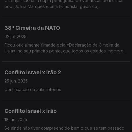
Os Anjos são uma dupla portuguesa de vocalistas de música
pop. Joana Marques é uma humorista, guionista,
apresentadora de televisão e locutora de rádio portuguesa.
38ª Cimeira da NATO
02 jul. 2025
Ficou oficialmente firmado pela «Declaração da Cimeira da
Haia», no seu primeiro ponto, que todos os estados-membros
concordam com a norma de 5% para despesas com a defesa.
Conflito Israel x Irão 2
25 jun. 2025
Continuação da aula anterior.
Conflito Israel x Irão
18 jun. 2025
Se ainda não tiver compreendido bem o que se tem passado