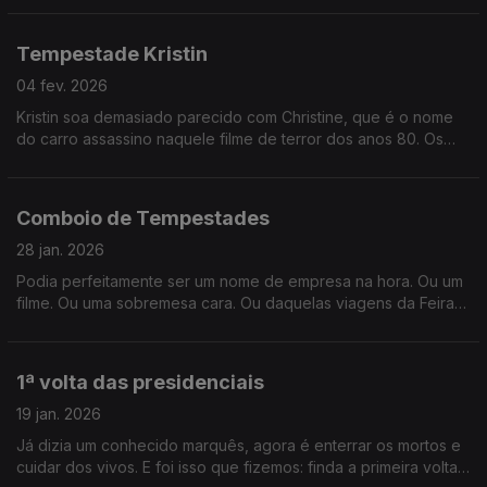
inimigos?
Tempestade Kristin
04 fev. 2026
Kristin soa demasiado parecido com Christine, que é o nome
do carro assassino naquele filme de terror dos anos 80. Os
sinais estavam todos lá... só não vimos porque não quisemos
ver.
Comboio de Tempestades
28 jan. 2026
Podia perfeitamente ser um nome de empresa na hora. Ou um
filme. Ou uma sobremesa cara. Ou daquelas viagens da Feira
Popular. Mas não, é mesmo uma coisa da ciência meteorologia.
1ª volta das presidenciais
19 jan. 2026
Já dizia um conhecido marquês, agora é enterrar os mortos e
cuidar dos vivos. E foi isso que fizemos: finda a primeira volta