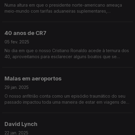
Numa altura em que o presidente norte-americano ameaça
meio-mundo com tarifas aduaneiras suplementares,
debatemos uma eventual resposta portuguesa em vésperas
do Dia dos Namorados.
40 anos de CR7
05 fev. 2025
No dia em que o nosso Cristiano Ronaldo acede à ternura dos
40, aproveitamos para esclarecer alguns boatos que se
geraram em torno da sua pessoa. A fama atrai muita inveja!
Malas em aeroportos
29 jan. 2025
O nosso anfitrião conta como um episódio traumático do seu
passado impactou toda uma maneira de estar em viagens de
avião. Ouça já e decida se vale a pena passar a fazer a
mesma coisa ou não.
David Lynch
22 jan. 2025