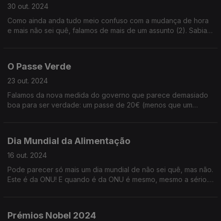
30 out. 2024
Como ainda anda tudo meio confuso com a mudança de hora
e mais não sei quê, falamos de mais de um assunto (2). Sabia
que o halloween ensina um mau princípio? Ouça já e descubra
qual!
O Passe Verde
23 out. 2024
Falamos da nova medida do governo que parece demasiado
boa para ser verdade: um passe de 20€ (menos que um
almoço em Lisboa) que permite viajar de comboio durante um
mês!
Dia Mundial da Alimentação
16 out. 2024
Pode parecer só mais um dia mundial de não sei quê, mas não.
Este é da ONU! E quando é da ONU é mesmo, mesmo a sério.
Por isso, hoje vamos falar de mitos e curiosidades alimentícias.
Ouça já!
Prémios Nobel 2024