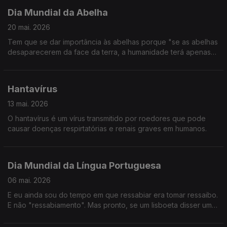
Dia Mundial da Abelha
20 mai. 2026
Tem que se dar importância às abelhas porque "se as abelhas
desaparecerem da face da terra, a humanidade terá apenas
mais quatro anos de existência." (Albert Einstein)
Hantavírus
13 mai. 2026
O hantavírus é um vírus transmitido por roedores que pode
causar doenças respirtatórias e renais graves em humanos.
Dia Mundial da Língua Portuguesa
06 mai. 2026
E eu ainda sou do tempo em que ressabiar era tomar ressaibo.
E não "ressabiamento". Mas pronto, se um lisboeta disser uma
palavra inexistente muitas vezes, ela passa a existir.