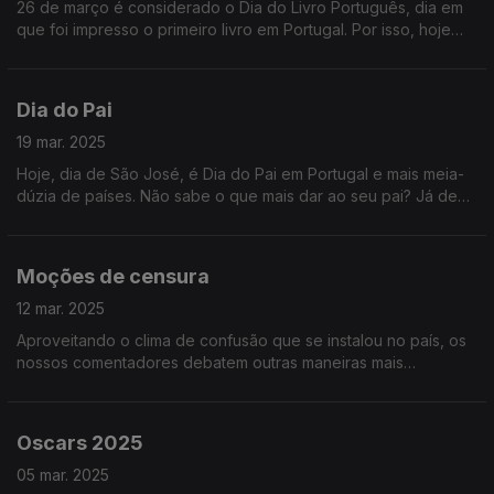
26 de março é considerado o Dia do Livro Português, dia em
que foi impresso o primeiro livro em Portugal. Por isso, hoje
fazemos resumos de livros portugueses famosos para o
ouvinte não ter de os ler!
Dia do Pai
19 mar. 2025
Hoje, dia de São José, é Dia do Pai em Portugal e mais meia-
dúzia de países. Não sabe o que mais dar ao seu pai? Já deu
tudo o que havia naquela tabacaria de shopping? Mande-lhe
este podcast!
Moções de censura
12 mar. 2025
Aproveitando o clima de confusão que se instalou no país, os
nossos comentadores debatem outras maneiras mais
construtivas de substituir governos e poupar eleições. Ouça já
e concorde!
Oscars 2025
05 mar. 2025