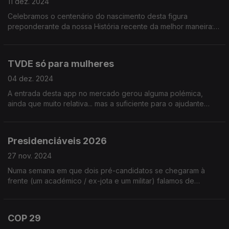
11 dez. 2024
Celebramos o centenário do nascimento desta figura
preponderante da nossa História recente da melhor maneira:
contando alguns episódios menos conhecidos da sua longa
carreira política (e não só)!
TVDE só para mulheres
04 dez. 2024
A entrada desta app no mercado gerou alguma polémica,
ainda que muito relativa... mas a suficiente para o ajudante
Renato Alexandre achar que justificava ser assunto do nosso
programa.
Presidenciáveis 2026
27 nov. 2024
Numa semana em que dois pré-candidatos se chegaram à
frente (um académico / ex-jota e um militar) falamos de
estratégias eleitorais e de eventuais outros bons candidatos.
Ouça já e opine!
COP 29