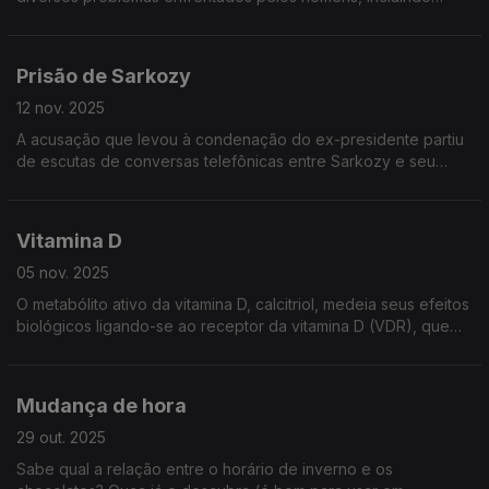
condição de sem-abrigo, suicídio, etc., e é celebrado
anualmente a 19 de novembro.
Prisão de Sarkozy
12 nov. 2025
A acusação que levou à condenação do ex-presidente partiu
de escutas de conversas telefônicas entre Sarkozy e seu
advogado. Nunca fale com advogados por telefone. Fale
sempre num descampado.
Vitamina D
05 nov. 2025
O metabólito ativo da vitamina D, calcitriol, medeia seus efeitos
biológicos ligando-se ao receptor da vitamina D (VDR), que
está localizado principalmente nos núcleos das células-alvo.
Mudança de hora
29 out. 2025
Sabe qual a relação entre o horário de inverno e os