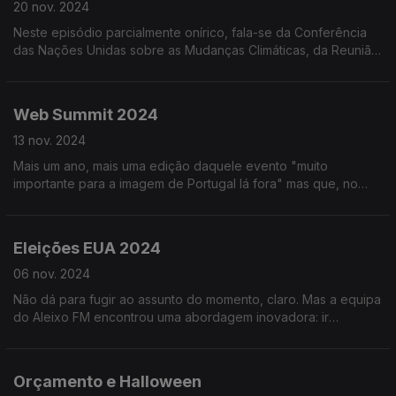
20 nov. 2024
Neste episódio parcialmente onírico, fala-se da Conferência
das Nações Unidas sobre as Mudanças Climáticas, da Reunião
dos G20, das crianças e do Mike Tyson (que até já esteve na
Murtosa).
Web Summit 2024
13 nov. 2024
Mais um ano, mais uma edição daquele evento "muito
importante para a imagem de Portugal lá fora" mas que, no
fundo, ninguém quer saber. Mas também tem coisas boas...
Ouça já e descubra quais!
Eleições EUA 2024
06 nov. 2024
Não dá para fugir ao assunto do momento, claro. Mas a equipa
do Aleixo FM encontrou uma abordagem inovadora: ir
diretamente da cama para o estúdio, sem ouvir rádio, ver TV
ou ler jornais.
Orçamento e Halloween