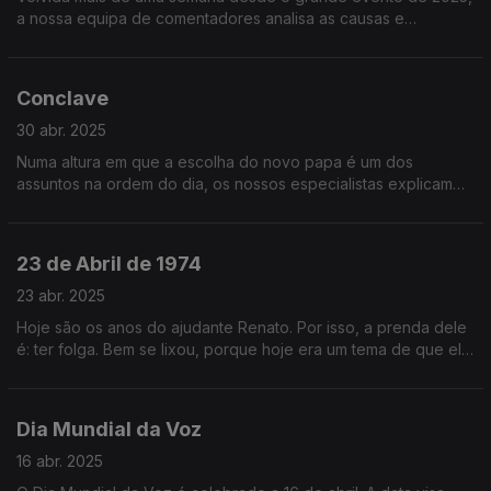
a nossa equipa de comentadores analisa as causas e
consequências de forma ponderada, sem as tão habituais
conjecturas precipitadas.
Conclave
30 abr. 2025
Numa altura em que a escolha do novo papa é um dos
assuntos na ordem do dia, os nossos especialistas explicam
"às pessoas lá em casa" vários pormenores desse processo
de eleição tão críptico.
23 de Abril de 1974
23 abr. 2025
Hoje são os anos do ajudante Renato. Por isso, a prenda dele
é: ter folga. Bem se lixou, porque hoje era um tema de que ele
ia gostar... Uma prequela do 25 de Abril! O fim da nossa
ditadura!
Dia Mundial da Voz
16 abr. 2025