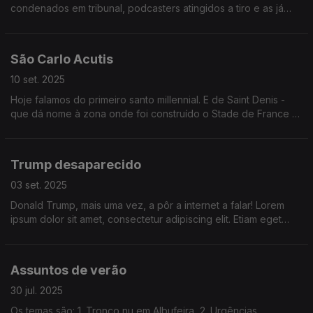
condenados em tribunal, podcasters atingidos a tiro e as já
tradicionais manifestações em França. Explicamos tudo aos
mais desatentos.
São Carlo Acutis
10 set. 2025
Hoje falamos do primeiro santo millennial. E de Saint Denis -
que dá nome à zona onde foi construído o Stade de France e
até costuma ser representado com uma coisa redonda nas
mãos.
Trump desaparecido
03 set. 2025
Donald Trump, mais uma vez, a pôr a internet a falar! Lorem
ipsum dolor sit amet, consectetur adipiscing elit. Etiam eget
ligula eu lectus lobortis condimentum. Aliquam nonummy auctor
massa.
Assuntos de verão
30 jul. 2025
Os temas são: 1. Tronco nu em Albufeira, 2. Urgências