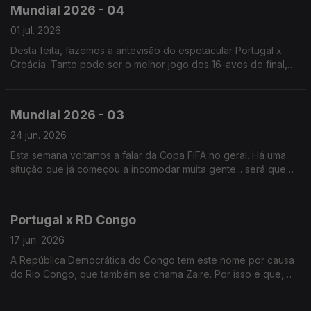
Mundial 2026 - 04
01 jul. 2026
Desta feita, fazemos a antevisão do espetacular Portugal x
Croácia. Tanto pode ser o melhor jogo dos 16-avos de final,
como o jogo mais chato dos 16-avos de final. Logo se vê.
Mundial 2026 - 03
24 jun. 2026
Esta semana voltamos a falar da Copa FIFA no geral. Há uma
situção que já começou a incomodar muita gente... será que
daria para corrigir isso de forma a ficarmos todos contentes?
Portugal x RD Congo
17 jun. 2026
A República Democrática do Congo tem este nome por causa
do Rio Congo, que também se chama Zaire. Por isso é que,
dantes, este Congo se chamava Zaire, para distinguir do outro
Congo.