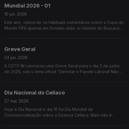
Mundial 2026 - 01
10 jun. 2026
Este ano, vamos ter os habituais comentários sobre a Copa do
Mundo FIFA apenas em formato rádio (o Homem do Bussaco
está com problemas em renovar o passaporte).
Greve Geral
03 jun. 2026
A CGTP-IN convocou uma Greve Geral para o dia 3 de junho
de 2026, sob o lema oficial "Derrotar o Pacote Laboral! Não ao
retrocesso! Por mais salário, mais direitos, mais serviços
públicos!"
Dia Nacional do Celíaco
27 mai. 2026
Hoje é Dia Nacional e dia 16 foi Dia Mundial da
Consciencialização sobre a Doença Celíaca. Maio não é
apenas o Mês da Mãe, ou o Mês de Nossa Senhora. É também
o Mês do Celíaco!