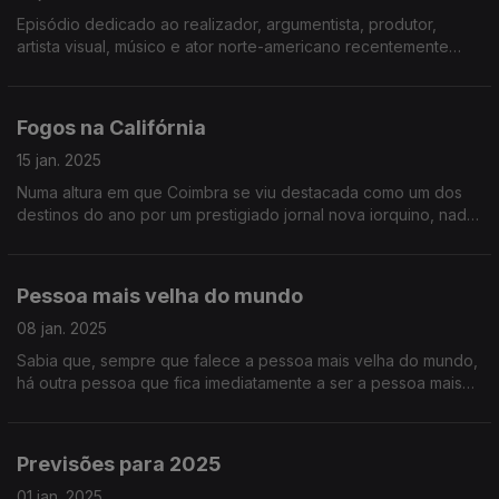
Episódio dedicado ao realizador, argumentista, produtor,
artista visual, músico e ator norte-americano recentemente
falecido. Se não ainda não viu os filmes dele, este episódio é
para si!
Fogos na Califórnia
15 jan. 2025
Numa altura em que Coimbra se viu destacada como um dos
destinos do ano por um prestigiado jornal nova iorquino, nada
como relembrar algumas medidas que podem ajudar a salvar o
planeta!
Pessoa mais velha do mundo
08 jan. 2025
Sabia que, sempre que falece a pessoa mais velha do mundo,
há outra pessoa que fica imediatamente a ser a pessoa mais
velha do mundo? Quais serão os segredos para tais
longevidades?
Previsões para 2025
01 jan. 2025