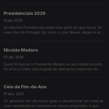
eleitoral, há que começar a preparar a segunda.
Presidenciais 2026
14 jan. 2026
As eleições Presidenciais estão mais perto do que nunca. Se
vives fora de Portugal, faz como o João Neves: dirige-te ao
teu posto consular nos dias 17 e 18 de janeiro e vota.
Nicolás Maduro
07 jan. 2026
Quem foi buscar o Presidente Maduro ao seu reduto secreto
foi a Força Delta, uma brigada de operações especiais do
exército dos EUA com soldados tipo Chuck Norris e tipo Lee
Marvin.
Ceia de Fim-de-Ano
31 dez. 2025
Os alimentos não são todos iguais e devemos ter em conta as
suas características conforme os nossos propósitos. A que