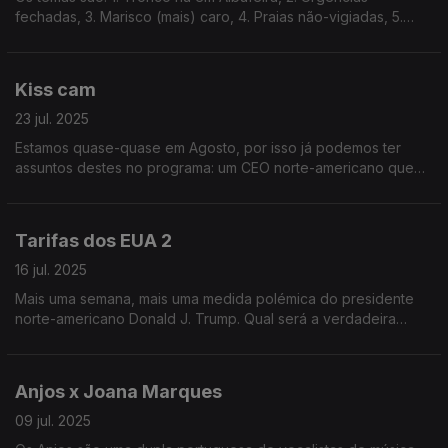
fechadas, 3. Marisco (mais) caro, 4. Praias não-vigiadas, 5.
Onda de calor. A escolha vai ser por sorteio.
Kiss cam
23 jul. 2025
Estamos quase-quase em Agosto, por isso já podemos ter
assuntos destes no programa: um CEO norte-americano que
foi flagrado com a amante num concerto da banda pop rock
Coldplay!
Tarifas dos EUA 2
16 jul. 2025
Mais uma semana, mais uma medida polémica do presidente
norte-americano Donald J. Trump. Qual será a verdadeira
motivação por detrás deste pacote de medidas fiscais? Ouça
já e descubra!
Anjos x Joana Marques
09 jul. 2025