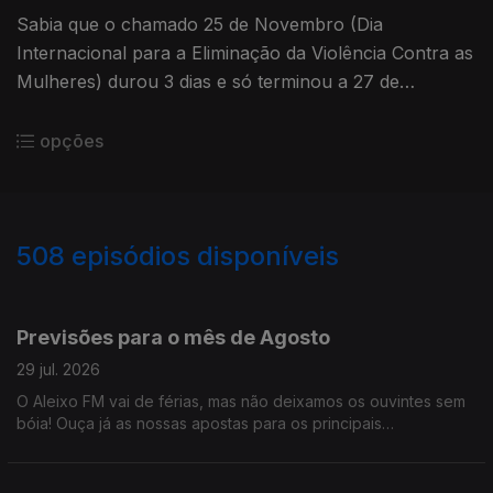
Sabia que o chamado 25 de Novembro (Dia
Internacional para a Eliminação da Violência Contra as
Mulheres) durou 3 dias e só terminou a 27 de
Novembro (feriado municipal da cidade de Guarda)?
opções
508
episódios disponíveis
928463
909485
892057
873045
849923
830678
811786
792415
769185
Previsões para o mês de Agosto
29 jul. 2026
O Aleixo FM vai de férias, mas não deixamos os ouvintes sem
bóia! Ouça já as nossas apostas para os principais
acontecimentos que vão marcar o mês de Agosto. Até
Setembro!