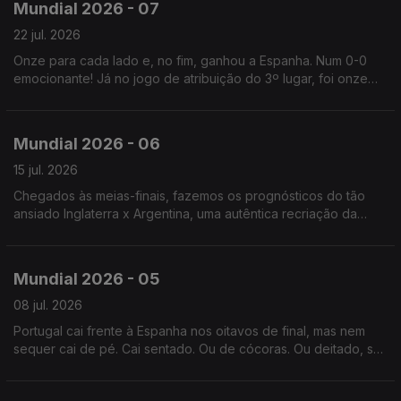
Mundial 2026 - 07
22 jul. 2026
Onze para cada lado e, no fim, ganhou a Espanha. Num 0-0
emocionante! Já no jogo de atribuição do 3º lugar, foi onze
para cada lado e, no fim, ganhou a Inglaterra.
Mundial 2026 - 06
15 jul. 2026
Chegados às meias-finais, fazemos os prognósticos do tão
ansiado Inglaterra x Argentina, uma autêntica recriação da
Guerra das Malvinas. Não confundir com as Maldivas (como
faz o Renato).
Mundial 2026 - 05
08 jul. 2026
Portugal cai frente à Espanha nos oitavos de final, mas nem
sequer cai de pé. Cai sentado. Ou de cócoras. Ou deitado, sei
lá... Mas vá, em 2030 é que vai ser!