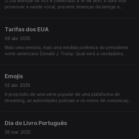
O Dia Mundial da Voz é celebrado a 16 de abril. A data visa
promover a saúde vocal, prevenir doenças da laringe e
perturbações da voz, e diagnosticar e tratar precocemente
essas condições.
Tarifas dos EUA
09 abr. 2025
Mais uma semana, mais uma medida polémica do presidente
norte-americano Donald J. Trump. Qual será a verdadeira
motivação por detrás deste pacote de medidas fiscais? Ouça
já e descubra!
Emojis
02 abr. 2025
A propósito de uma série popular de uma plataforma de
streaming, as autoridades policiais e os meios de comunicação
social resolveram chamar a atenção para os emojis traiçoeiros
da malta nova!
Dia do Livro Português
26 mar. 2025