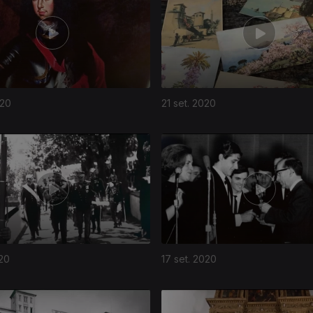
020
21 set. 2020
020
17 set. 2020