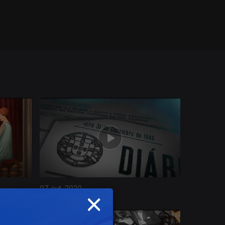
07 out. 2020
×