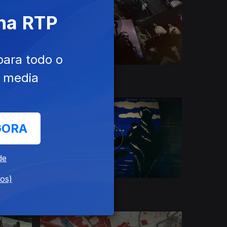
 na RTP
para todo o
e media
03 out. 2020
GORA
de
dos)
29 set. 2020