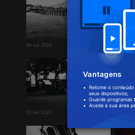
06 out. 2020
05 out. 2
496252
Vantagens
Retome o conteúdo a
seus dispositivos;
Guarde programas f
Aceda à sua área pe
02 out. 2020
01 out. 2