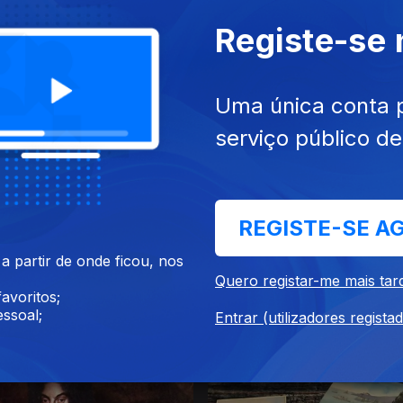
Registe-se
Uma única conta 
serviço público d
020
04 out. 2020
REGISTE-SE A
 partir de onde ficou, nos
Quero registar-me mais tar
avoritos;
ssoal;
Entrar (utilizadores regista
020
30 set. 2020