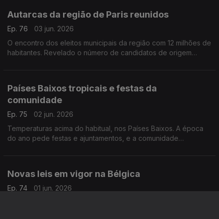
Autarcas da região de Paris reunidos
Ep. 76
03 jun. 2026
O encontro dos eleitos municipais da região com 12 milhões de
habitantes. Revelado o número de candidatos de origem
portuguesa, nas últimas eleições.
Com Paulo Marques, conselheiro das comunidades
portuguesas em França.
Países Baixos tropicais e festas da
comunidade
Ep. 75
02 jun. 2026
Temperaturas acima do habitual, nos Países Baixos. A época
do ano pede festas e ajuntamentos, e a comunidade
portuguesa já se mexe nesse sentido.
Com Amadeu Dias, em Utrecht, Países Baixos.
Novas leis em vigor na Bélgica
Ep. 74
01 jun. 2026
Dos despedimentos, passando pelas vacinas e ainda tabaco,
ficamos a saber o que muda na lei. Vão mudar as regras no