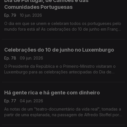
Dia de Portugal, de Camões e das
Comunidades Portuguesas
Ep. 79
10 jun. 2026
O dia em que se unem e celebram todos os portugueses pelo
mundo fora está aí! As celebrações do 10 de junho em França.
Com Paulo Marques, conselheiros das comunidades
portuguesas em França.
Celebrações do 10 de junho no Luxemburgo
Ep. 78
09 jun. 2026
O Presidente da República e o Primeiro-Ministro visitaram o
Luxemburgo para as celebrações antecipadas do Dia de
Portugal com a comunidade portuguesa.
Com Rogério de Oliveira, dirigente associativo no
Luxemburgo.
Há gente rica e há gente com dinheiro
Ep. 77
04 jun. 2026
As notas de um "teatro-documentário da vida real", tomadas a
partir de uma esplanada, na passagem de Alfredo Stoffel por
Lisboa.
Com Alfredo Stoffel, dirigente associativo na Alemanha.