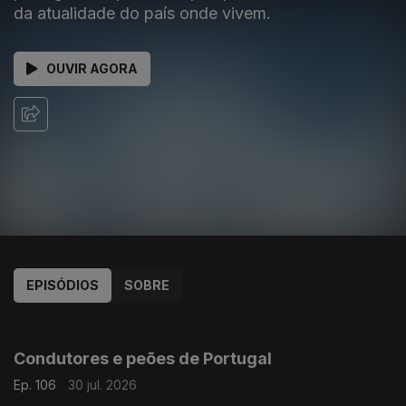
da atualidade do país onde vivem.
OUVIR AGORA
EPISÓDIOS
SOBRE
941363
936507
932114
Condutores e peões de Portugal
Ep. 106
30 jul. 2026