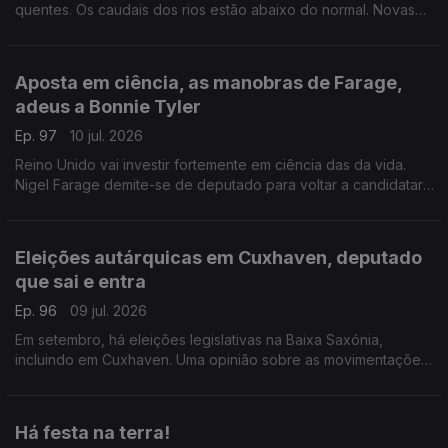
quentes. Os caudais dos rios estão abaixo do normal. Novas
regras para arrendamento em regime de cohabitação.
Com Amadeu Dias, em Utrecht, Países Baixos.
Aposta em ciência, as manobras de Farage,
adeus a Bonnie Tyler
Ep. 97
10 jul. 2026
Reino Unido vai investir fortemente em ciência das da vida.
Nigel Farage demite-se de deputado para voltar a candidatar-
se. Morreu Bonnie Tyler em Portugal.
Com Diogo Martins, em Londres, Reino Unido.
Eleições autárquicas em Cuxhaven, deputado
que sai e entra
Ep. 96
09 jul. 2026
Em setembro, há eleições legislativas na Baixa Saxónia,
incluindo em Cuxhaven. Uma opinião sobre as movimentações
parlamentares de um deputado do círculo da Europa.
Com Alfredo Stoffel, dirigente associativo na Alemanha.
Há festa na terra!