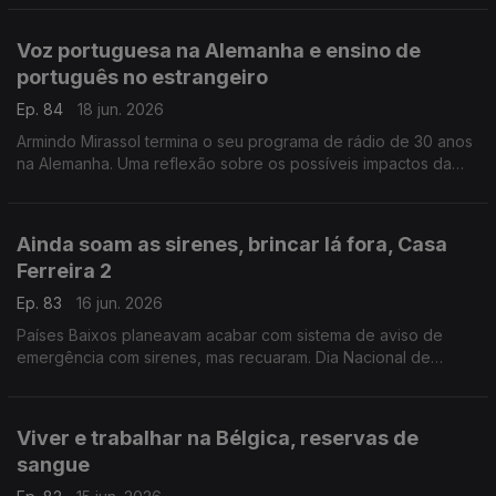
para lúpus. Com Elisa Clemente no Reino Unido.
Voz portuguesa na Alemanha e ensino de
português no estrangeiro
Ep. 84
18 jun. 2026
Armindo Mirassol termina o seu programa de rádio de 30 anos
na Alemanha. Uma reflexão sobre os possíveis impactos da
reforma do ensino de português no estrangeiro.
Com Alfredo Stoffel, dirigente associativo na Alemanha.
Ainda soam as sirenes, brincar lá fora, Casa
Ferreira 2
Ep. 83
16 jun. 2026
Países Baixos planeavam acabar com sistema de aviso de
emergência com sirenes, mas recuaram. Dia Nacional de
Brincar Lá Fora, a 10 de junho. Novo café / restaurante
português.
Com Amadeu Dias, em Utrecht, Países Baixos
Viver e trabalhar na Bélgica, reservas de
sangue