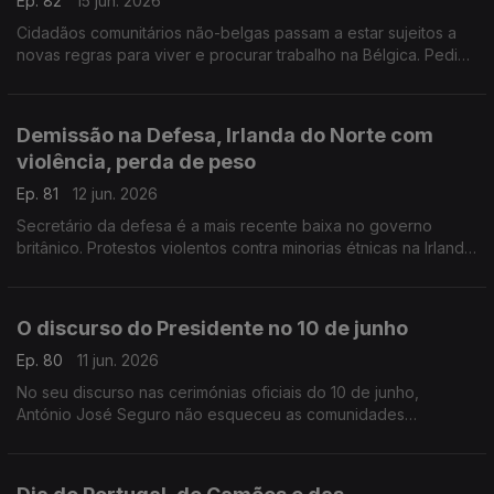
Ep. 82
15 jun. 2026
Cidadãos comunitários não-belgas passam a estar sujeitos a
novas regras para viver e procurar trabalho na Bélgica. Pedido
para donativos de sangue, especialmente O Rh +.
Com Inês Pereira, em Bruxelas, Bélgica.
Demissão na Defesa, Irlanda do Norte com
violência, perda de peso
Ep. 81
12 jun. 2026
Secretário da defesa é a mais recente baixa no governo
britânico. Protestos violentos contra minorias étnicas na Irlanda
do Norte. Novo comprimido para obesidade no Reino Unido.
Com Diogo Martins, em Londres, Reino Unido.
O discurso do Presidente no 10 de junho
Ep. 80
11 jun. 2026
No seu discurso nas cerimónias oficiais do 10 de junho,
António José Seguro não esqueceu as comunidades
portuguesas no estrangeiro eo todo o seu pontencial.
Com Alfredo Stoffel, dirigente associativo na Alemanha.