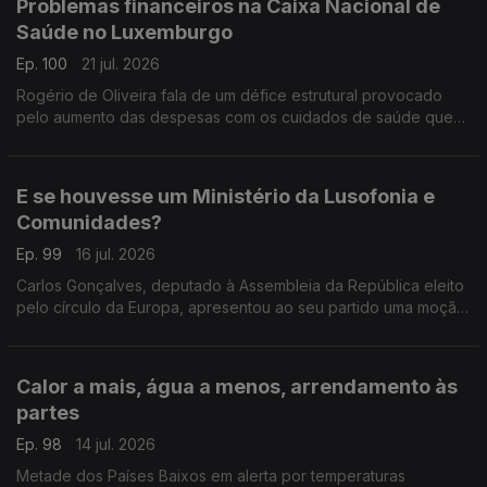
Problemas financeiros na Caixa Nacional de
Saúde no Luxemburgo
Ep. 100
21 jul. 2026
Rogério de Oliveira fala de um défice estrutural provocado
pelo aumento das despesas com os cuidados de saúde que
pode por em causa o CNS. Ainda destaque para a subida do
preço dos combustíveis e apoio às famílias.
E se houvesse um Ministério da Lusofonia e
Comunidades?
Ep. 99
16 jul. 2026
Carlos Gonçalves, deputado à Assembleia da República eleito
pelo círculo da Europa, apresentou ao seu partido uma moção
com esta proposta.
Com Alfredo Stoffel, dirigente associativo na Alemanha.
Calor a mais, água a menos, arrendamento às
partes
Ep. 98
14 jul. 2026
Metade dos Países Baixos em alerta por temperaturas