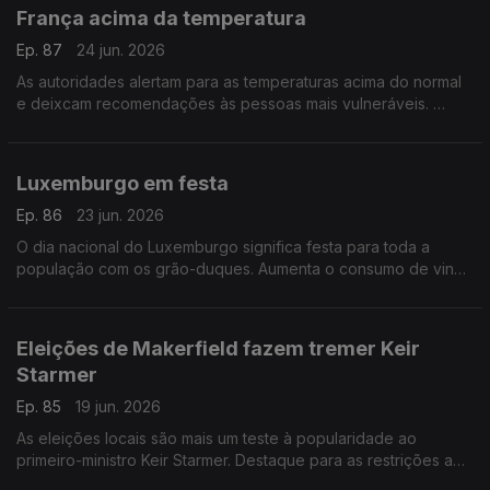
França acima da temperatura
Ep. 87
24 jun. 2026
As autoridades alertam para as temperaturas acima do normal
e deixcam recomendações às pessoas mais vulneráveis.
Com Paulo Marques, conselheiro das comunidades
portuguesas em França.
Luxemburgo em festa
Ep. 86
23 jun. 2026
O dia nacional do Luxemburgo significa festa para toda a
população com os grão-duques. Aumenta o consumo de vinho
sem álcool.
Com Rogério de Oliveira, dirigente associativo no
Luxemburgo.
Eleições de Makerfield fazem tremer Keir
Starmer
Ep. 85
19 jun. 2026
As eleições locais são mais um teste à popularidade ao
primeiro-ministro Keir Starmer. Destaque para as restrições a
redes sociais para menores de 16 anos e novo tratamento