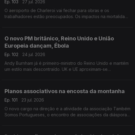
Ep. 103
27 jul. 2026
O aeroporto de Charleroi vai fechar para obras e os
trabalhadores estão preocupados. Os impactos na mortalidade
da última onde de calor na Bélgica.
Com Inês Pereira, em Bruxelas, Bélgica.
O novo PM britânico, Reino Unido e União
Europeia dançam, Ébola
Ep. 102
24 jul. 2026
Andy Burnham já é primeiro-ministro do Reino Unido e mantém
um estilo mais descontraído. UK e UE aproximam-se
informalmente. Suspeito de contacto com Ébola internado em
Londres.
Com Diogo Martins, em Londres, Reino Unido.
Planos associativos na encosta da montanha
Ep. 101
23 jul. 2026
O novo cargo na direção e a atividade da associação Também
Somos Portugueses, o encontro de associações da diáspora
e passeios na Covilhã.
Com Alfredo Stoffel, dirigente associativo na Alemanha.