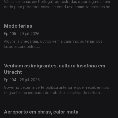
Várias semanas em Portugal, por estradas e por lugares, tem
dado para perceber como se conduz e como se caminha no
país.
Com Alfredo Stoffel, dirigente associativo na Alemanha.
Modo férias
Ep. 105
29 jul. 2026
Alguns já chegaram, outros vêm a caminho: as férias dos
lusodescendentes.
Com Paulo Marques, conselheiro das comunidades
portuguesas em França.
Venham os imigrantes, cultura lusófona em
Utrecht
Ep. 104
28 jul. 2026
Governo Jetten inverte política anterior e quer receber mais
imigrantes no mercado de trabalho. Iniciativa de cultura
lusófona a partir de setembro em Utrecht.
Com Amadeu Dias, em Utrecht, Países Baixos.
Aeroporto em obras, calor mata