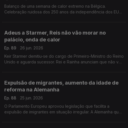
Balanço de uma semana de calor extremo na Bélgica.
Celebração ruidosa dos 250 anos da independência dos EUA
em parque público de Bruxelas gera protestos de vizinhos.
Com Inês Pereira, em Bruxelas, Bélgica.
Adeus a Starmer, Reis não vão morar no
palácio, onda de calor
Ep. 89
26 jun. 2026
Keir Starmer demitiu-se do cargo de Primeiro-Ministro do Reino
Unido e aguarda sucessor. Rei e Rainha anunciam que não vão
viver em Buckingham. Onda de calor no Reino Unido.
Com Diogo Martins, em Londres, Reino Unido.
Expulsão de migrantes, aumento da idade de
reforma na Alemanha
Ep. 88
25 jun. 2026
O Parlamento Europeu aprovou legislação que facilita a
expulsão de imigrantes em situação irregular. A Alemanha quer
subir a idade da reforma.
Com Alfredo Stoffel, dirigente associativo na Alemanha.