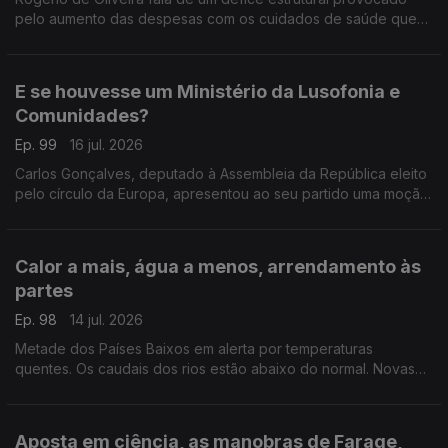
pelo aumento das despesas com os cuidados de saúde que
pode por em causa o CNS. Ainda destaque para a subida do
preço dos combustíveis e apoio às famílias.
E se houvesse um Ministério da Lusofonia e
Comunidades?
Ep. 99
16 jul. 2026
Carlos Gonçalves, deputado à Assembleia da República eleito
pelo círculo da Europa, apresentou ao seu partido uma moção
com esta proposta.
Com Alfredo Stoffel, dirigente associativo na Alemanha.
Calor a mais, água a menos, arrendamento às
partes
Ep. 98
14 jul. 2026
Metade dos Países Baixos em alerta por temperaturas
quentes. Os caudais dos rios estão abaixo do normal. Novas
regras para arrendamento em regime de cohabitação.
Com Amadeu Dias, em Utrecht, Países Baixos.
Aposta em ciência, as manobras de Farage,