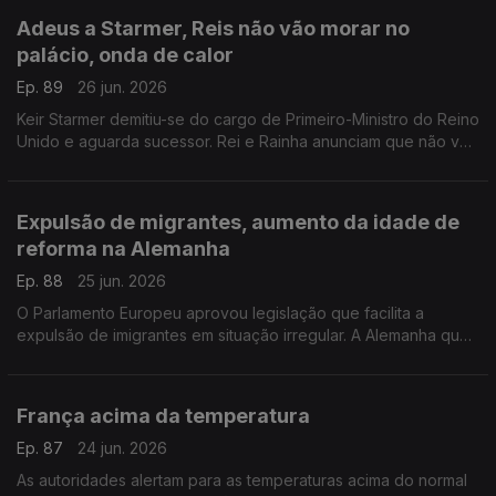
Adeus a Starmer, Reis não vão morar no
palácio, onda de calor
Ep. 89
26 jun. 2026
Keir Starmer demitiu-se do cargo de Primeiro-Ministro do Reino
Unido e aguarda sucessor. Rei e Rainha anunciam que não vão
viver em Buckingham. Onda de calor no Reino Unido.
Com Diogo Martins, em Londres, Reino Unido.
Expulsão de migrantes, aumento da idade de
reforma na Alemanha
Ep. 88
25 jun. 2026
O Parlamento Europeu aprovou legislação que facilita a
expulsão de imigrantes em situação irregular. A Alemanha quer
subir a idade da reforma.
Com Alfredo Stoffel, dirigente associativo na Alemanha.
França acima da temperatura
Ep. 87
24 jun. 2026
As autoridades alertam para as temperaturas acima do normal