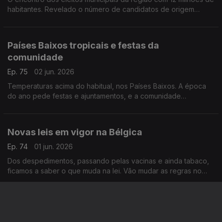
habitantes. Revelado o número de candidatos de origem
portuguesa, nas últimas eleições.
Com Paulo Marques, conselheiro das comunidades
portuguesas em França.
Países Baixos tropicais e festas da
comunidade
Ep. 75
02 jun. 2026
Temperaturas acima do habitual, nos Países Baixos. A época
do ano pede festas e ajuntamentos, e a comunidade
portuguesa já se mexe nesse sentido.
Com Amadeu Dias, em Utrecht, Países Baixos.
Novas leis em vigor na Bélgica
Ep. 74
01 jun. 2026
Dos despedimentos, passando pelas vacinas e ainda tabaco,
ficamos a saber o que muda na lei. Vão mudar as regras no
transporte de líquidos no aeroporto de Bruxelas. Novidades
partilhadas por Inês Pereira.
Dívida estudantil, Rastreio , visita do governo
português