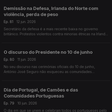
Com Inês Pereira, em Bruxelas, Bélgica.
Demissão na Defesa, Irlanda do Norte com
violência, perda de peso
Ep. 81
12 jun. 2026
Secretário da defesa é a mais recente baixa no governo
britânico. Protestos violentos contra minorias étnicas na Irlanda
do Norte. Novo comprimido para obesidade no Reino Unido.
Com Diogo Martins, em Londres, Reino Unido.
O discurso do Presidente no 10 de junho
Ep. 80
11 jun. 2026
No seu discurso nas cerimónias oficiais do 10 de junho,
António José Seguro não esqueceu as comunidades
portuguesas no estrangeiro eo todo o seu pontencial.
Com Alfredo Stoffel, dirigente associativo na Alemanha.
Dia de Portugal, de Camões e das
Comunidades Portuguesas
Ep. 79
10 jun. 2026
O dia em que se unem e celebram todos os portugueses pelo