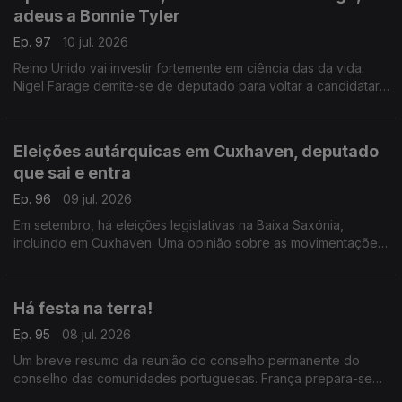
adeus a Bonnie Tyler
Ep. 97
10 jul. 2026
Reino Unido vai investir fortemente em ciência das da vida.
Nigel Farage demite-se de deputado para voltar a candidatar-
se. Morreu Bonnie Tyler em Portugal.
Com Diogo Martins, em Londres, Reino Unido.
Eleições autárquicas em Cuxhaven, deputado
que sai e entra
Ep. 96
09 jul. 2026
Em setembro, há eleições legislativas na Baixa Saxónia,
incluindo em Cuxhaven. Uma opinião sobre as movimentações
parlamentares de um deputado do círculo da Europa.
Com Alfredo Stoffel, dirigente associativo na Alemanha.
Há festa na terra!
Ep. 95
08 jul. 2026
Um breve resumo da reunião do conselho permanente do
conselho das comunidades portuguesas. França prepara-se
para festas de verão nas regiões rurais.