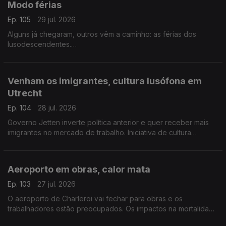
Modo férias
Ep. 105
29 jul. 2026
Alguns já chegaram, outros vêm a caminho: as férias dos
lusodescendentes.
Com Paulo Marques, conselheiro das comunidades
portuguesas em França.
Venham os imigrantes, cultura lusófona em
Utrecht
Ep. 104
28 jul. 2026
Governo Jetten inverte política anterior e quer receber mais
imigrantes no mercado de trabalho. Iniciativa de cultura
lusófona a partir de setembro em Utrecht.
Com Amadeu Dias, em Utrecht, Países Baixos.
Aeroporto em obras, calor mata
Ep. 103
27 jul. 2026
O aeroporto de Charleroi vai fechar para obras e os
trabalhadores estão preocupados. Os impactos na mortalidade
da última onde de calor na Bélgica.