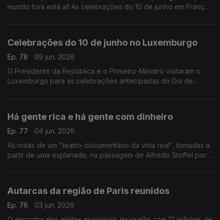
mundo fora está aí! As celebrações do 10 de junho em França.
Com Paulo Marques, conselheiros das comunidades
portuguesas em França.
Celebrações do 10 de junho no Luxemburgo
Ep. 78
09 jun. 2026
O Presidente da República e o Primeiro-Ministro visitaram o
Luxemburgo para as celebrações antecipadas do Dia de
Portugal com a comunidade portuguesa.
Com Rogério de Oliveira, dirigente associativo no
Luxemburgo.
Há gente rica e há gente com dinheiro
Ep. 77
04 jun. 2026
As notas de um "teatro-documentário da vida real", tomadas a
partir de uma esplanada, na passagem de Alfredo Stoffel por
Lisboa.
Com Alfredo Stoffel, dirigente associativo na Alemanha.
Autarcas da região de Paris reunidos
Ep. 76
03 jun. 2026
O encontro dos eleitos municipais da região com 12 milhões de