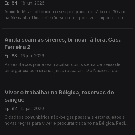
Ep. 84
18 jun. 2026
Armindo Mirassol termina o seu programa de rádio de 30 anos
na Alemanha. Uma reflexão sobre os possíveis impactos da
reforma do ensino de português no estrangeiro.
Com Alfredo Stoffel, dirigente associativo na Alemanha.
Ainda soam as sirenes, brincar lá fora, Casa
Ferreira 2
Ep. 83
16 jun. 2026
Países Baixos planeavam acabar com sistema de aviso de
emergência com sirenes, mas recuaram. Dia Nacional de
Brincar Lá Fora, a 10 de junho. Novo café / restaurante
português.
Com Amadeu Dias, em Utrecht, Países Baixos
Viver e trabalhar na Bélgica, reservas de
sangue
Ep. 82
15 jun. 2026
Cidadãos comunitários não-belgas passam a estar sujeitos a
novas regras para viver e procurar trabalho na Bélgica. Pedido
para donativos de sangue, especialmente O Rh +.