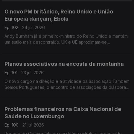
Com Inês Pereira, em Bruxelas, Bélgica.
O novo PM britânico, Reino Unido e União
Europeia dançam, Ébola
Ep. 102
24 jul. 2026
Andy Burnham já é primeiro-ministro do Reino Unido e mantém
um estilo mais descontraído. UK e UE aproximam-se
informalmente. Suspeito de contacto com Ébola internado em
Londres.
Com Diogo Martins, em Londres, Reino Unido.
Planos associativos na encosta da montanha
Ep. 101
23 jul. 2026
O novo cargo na direção e a atividade da associação Também
Somos Portugueses, o encontro de associações da diáspora
e passeios na Covilhã.
Com Alfredo Stoffel, dirigente associativo na Alemanha.
Problemas financeiros na Caixa Nacional de
Saúde no Luxemburgo
Ep. 100
21 jul. 2026
Rogério de Oliveira fala de um défice estrutural provocado