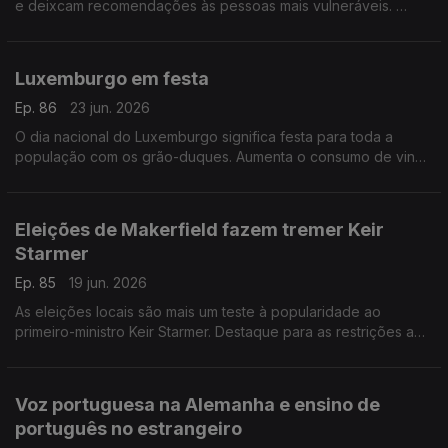
e deixcam recomendações às pessoas mais vulneráveis.
Com Paulo Marques, conselheiro das comunidades
portuguesas em França.
Luxemburgo em festa
Ep. 86
23 jun. 2026
O dia nacional do Luxemburgo significa festa para toda a
população com os grão-duques. Aumenta o consumo de vinho
sem álcool.
Com Rogério de Oliveira, dirigente associativo no
Luxemburgo.
Eleições de Makerfield fazem tremer Keir
Starmer
Ep. 85
19 jun. 2026
As eleições locais são mais um teste à popularidade ao
primeiro-ministro Keir Starmer. Destaque para as restrições a
redes sociais para menores de 16 anos e novo tratamento
para lúpus. Com Elisa Clemente no Reino Unido.
Voz portuguesa na Alemanha e ensino de
português no estrangeiro