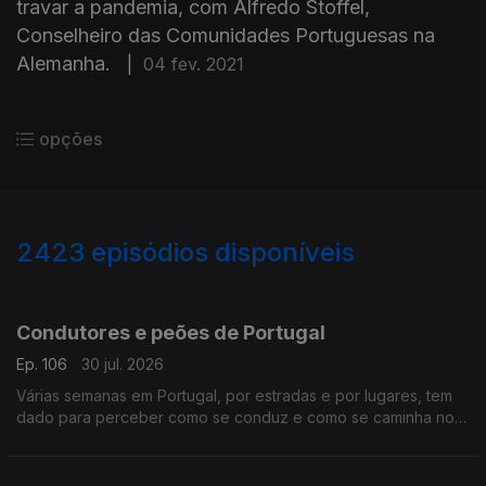
travar a pandemia, com Alfredo Stoffel,
Conselheiro das Comunidades Portuguesas na
Alemanha.
|
04 fev. 2021
opções
2423
episódios disponíveis
941363
936507
932114
Condutores e peões de Portugal
Ep. 106
30 jul. 2026
Várias semanas em Portugal, por estradas e por lugares, tem
dado para perceber como se conduz e como se caminha no
país.
Com Alfredo Stoffel, dirigente associativo na Alemanha.