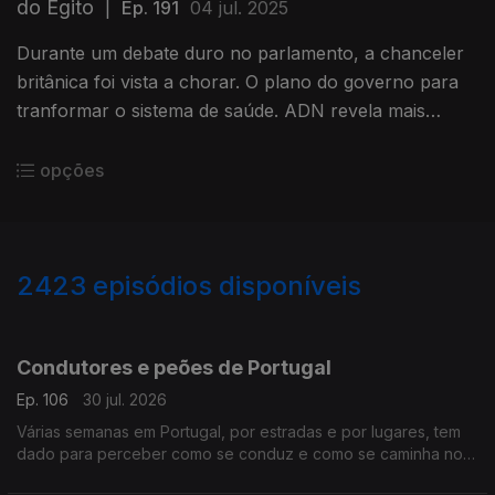
do Egito
|
Ep. 191
04 jul. 2025
Durante um debate duro no parlamento, a chanceler
britânica foi vista a chorar. O plano do governo para
tranformar o sistema de saúde. ADN revela mais
história do Egito.
Com Diogo Martins, em Londres, Reino Unido.
opções
2423
episódios disponíveis
941363
936507
932114
Condutores e peões de Portugal
Ep. 106
30 jul. 2026
Várias semanas em Portugal, por estradas e por lugares, tem
dado para perceber como se conduz e como se caminha no
país.