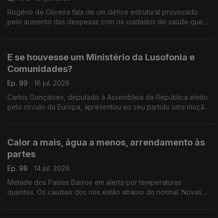
Rogério de Oliveira fala de um défice estrutural provocado
pelo aumento das despesas com os cuidados de saúde que
pode por em causa o CNS. Ainda destaque para a subida do
preço dos combustíveis e apoio às famílias.
E se houvesse um Ministério da Lusofonia e
Comunidades?
Ep. 99
16 jul. 2026
Carlos Gonçalves, deputado à Assembleia da República eleito
pelo círculo da Europa, apresentou ao seu partido uma moção
com esta proposta.
Com Alfredo Stoffel, dirigente associativo na Alemanha.
Calor a mais, água a menos, arrendamento às
partes
Ep. 98
14 jul. 2026
Metade dos Países Baixos em alerta por temperaturas
quentes. Os caudais dos rios estão abaixo do normal. Novas
regras para arrendamento em regime de cohabitação.
Com Amadeu Dias, em Utrecht, Países Baixos.