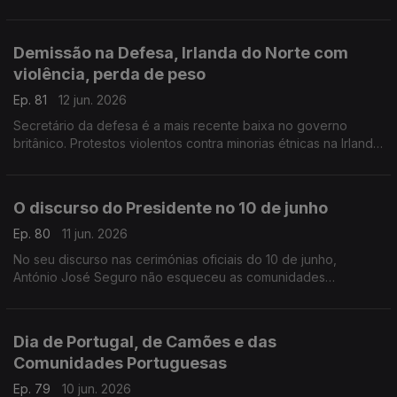
para donativos de sangue, especialmente O Rh +.
Com Inês Pereira, em Bruxelas, Bélgica.
Demissão na Defesa, Irlanda do Norte com
violência, perda de peso
Ep. 81
12 jun. 2026
Secretário da defesa é a mais recente baixa no governo
britânico. Protestos violentos contra minorias étnicas na Irlanda
do Norte. Novo comprimido para obesidade no Reino Unido.
Com Diogo Martins, em Londres, Reino Unido.
O discurso do Presidente no 10 de junho
Ep. 80
11 jun. 2026
No seu discurso nas cerimónias oficiais do 10 de junho,
António José Seguro não esqueceu as comunidades
portuguesas no estrangeiro eo todo o seu pontencial.
Com Alfredo Stoffel, dirigente associativo na Alemanha.
Dia de Portugal, de Camões e das
Comunidades Portuguesas
Ep. 79
10 jun. 2026