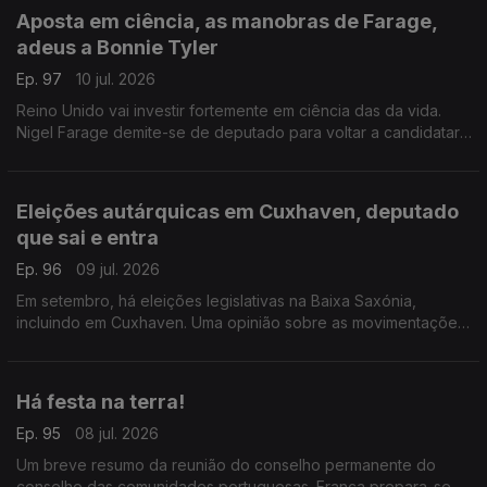
Aposta em ciência, as manobras de Farage,
adeus a Bonnie Tyler
Ep. 97
10 jul. 2026
Reino Unido vai investir fortemente em ciência das da vida.
Nigel Farage demite-se de deputado para voltar a candidatar-
se. Morreu Bonnie Tyler em Portugal.
Com Diogo Martins, em Londres, Reino Unido.
Eleições autárquicas em Cuxhaven, deputado
que sai e entra
Ep. 96
09 jul. 2026
Em setembro, há eleições legislativas na Baixa Saxónia,
incluindo em Cuxhaven. Uma opinião sobre as movimentações
parlamentares de um deputado do círculo da Europa.
Com Alfredo Stoffel, dirigente associativo na Alemanha.
Há festa na terra!
Ep. 95
08 jul. 2026
Um breve resumo da reunião do conselho permanente do
conselho das comunidades portuguesas. França prepara-se