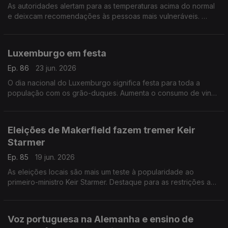
As autoridades alertam para as temperaturas acima do normal
e deixcam recomendações às pessoas mais vulneráveis.
Com Paulo Marques, conselheiro das comunidades
portuguesas em França.
Luxemburgo em festa
Ep. 86
23 jun. 2026
O dia nacional do Luxemburgo significa festa para toda a
população com os grão-duques. Aumenta o consumo de vinho
sem álcool.
Com Rogério de Oliveira, dirigente associativo no
Luxemburgo.
Eleições de Makerfield fazem tremer Keir
Starmer
Ep. 85
19 jun. 2026
As eleições locais são mais um teste à popularidade ao
primeiro-ministro Keir Starmer. Destaque para as restrições a
redes sociais para menores de 16 anos e novo tratamento
para lúpus. Com Elisa Clemente no Reino Unido.
Voz portuguesa na Alemanha e ensino de