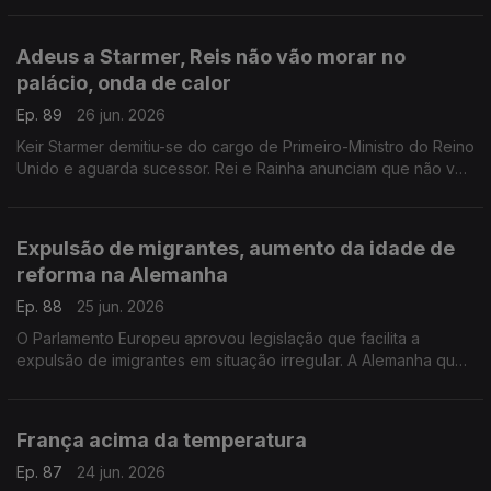
Com Inês Pereira, em Bruxelas, Bélgica.
Adeus a Starmer, Reis não vão morar no
palácio, onda de calor
Ep. 89
26 jun. 2026
Keir Starmer demitiu-se do cargo de Primeiro-Ministro do Reino
Unido e aguarda sucessor. Rei e Rainha anunciam que não vão
viver em Buckingham. Onda de calor no Reino Unido.
Com Diogo Martins, em Londres, Reino Unido.
Expulsão de migrantes, aumento da idade de
reforma na Alemanha
Ep. 88
25 jun. 2026
O Parlamento Europeu aprovou legislação que facilita a
expulsão de imigrantes em situação irregular. A Alemanha quer
subir a idade da reforma.
Com Alfredo Stoffel, dirigente associativo na Alemanha.
França acima da temperatura
Ep. 87
24 jun. 2026