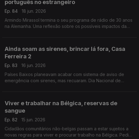
português no estrangeiro
Ep. 84
18 jun. 2026
Armindo Mirassol termina o seu programa de rádio de 30 anos
na Alemanha. Uma reflexão sobre os possíveis impactos da
reforma do ensino de português no estrangeiro.
Com Alfredo Stoffel, dirigente associativo na Alemanha.
Ainda soam as sirenes, brincar lá fora, Casa
Ferreira 2
Ep. 83
16 jun. 2026
Países Baixos planeavam acabar com sistema de aviso de
emergência com sirenes, mas recuaram. Dia Nacional de
Brincar Lá Fora, a 10 de junho. Novo café / restaurante
português.
Com Amadeu Dias, em Utrecht, Países Baixos
Viver e trabalhar na Bélgica, reservas de
sangue
Ep. 82
15 jun. 2026
Cidadãos comunitários não-belgas passam a estar sujeitos a
novas regras para viver e procurar trabalho na Bélgica. Pedido