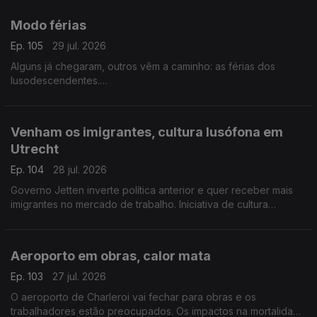
Com Alfredo Stoffel, dirigente associativo na Alemanha.
Modo férias
Ep. 105
29 jul. 2026
Alguns já chegaram, outros vêm a caminho: as férias dos
lusodescendentes.
Com Paulo Marques, conselheiro das comunidades
portuguesas em França.
Venham os imigrantes, cultura lusófona em
Utrecht
Ep. 104
28 jul. 2026
Governo Jetten inverte política anterior e quer receber mais
imigrantes no mercado de trabalho. Iniciativa de cultura
lusófona a partir de setembro em Utrecht.
Com Amadeu Dias, em Utrecht, Países Baixos.
Aeroporto em obras, calor mata
Ep. 103
27 jul. 2026
O aeroporto de Charleroi vai fechar para obras e os
trabalhadores estão preocupados. Os impactos na mortalidade