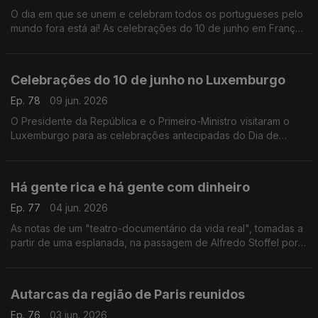
O dia em que se unem e celebram todos os portugueses pelo
mundo fora está aí! As celebrações do 10 de junho em França.
Com Paulo Marques, conselheiros das comunidades
portuguesas em França.
Celebrações do 10 de junho no Luxemburgo
Ep. 78
09 jun. 2026
O Presidente da República e o Primeiro-Ministro visitaram o
Luxemburgo para as celebrações antecipadas do Dia de
Portugal com a comunidade portuguesa.
Com Rogério de Oliveira, dirigente associativo no
Luxemburgo.
Há gente rica e há gente com dinheiro
Ep. 77
04 jun. 2026
As notas de um "teatro-documentário da vida real", tomadas a
partir de uma esplanada, na passagem de Alfredo Stoffel por
Lisboa.
Com Alfredo Stoffel, dirigente associativo na Alemanha.
Autarcas da região de Paris reunidos
Ep. 76
03 jun. 2026