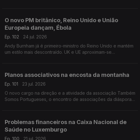
da última onde de calor na Bélgica.
Com Inês Pereira, em Bruxelas, Bélgica.
O novo PM britânico, Reino Unido e União
Europeia dançam, Ébola
Ep. 102
24 jul. 2026
Andy Burnham já é primeiro-ministro do Reino Unido e mantém
um estilo mais descontraído. UK e UE aproximam-se
informalmente. Suspeito de contacto com Ébola internado em
Londres.
Com Diogo Martins, em Londres, Reino Unido.
Planos associativos na encosta da montanha
Ep. 101
23 jul. 2026
O novo cargo na direção e a atividade da associação Também
Somos Portugueses, o encontro de associações da diáspora
e passeios na Covilhã.
Com Alfredo Stoffel, dirigente associativo na Alemanha.
Problemas financeiros na Caixa Nacional de
Saúde no Luxemburgo
Ep. 100
21 jul. 2026