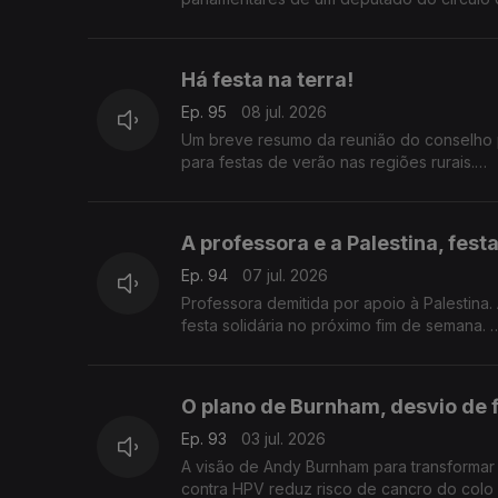
Com Alfredo Stoffel, dirigente associativo
Há festa na terra!
Ep. 95
08 jul. 2026
Um breve resumo da reunião do conselho
para festas de verão nas regiões rurais.
Com Paulo Marques, conselheiro das comu
A professora e a Palestina, festa
Ep. 94
07 jul. 2026
Professora demitida por apoio à Palestina
festa solidária no próximo fim de semana.
Com Rogério de Oliveira, dirigente associ
O plano de Burnham, desvio de 
Ep. 93
03 jul. 2026
A visão de Andy Burnham para transformar
contra HPV reduz risco de cancro do colo