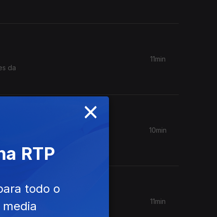
11min
es da
×
10min
saúde
 na RTP
para todo o
11min
e media
ido uma