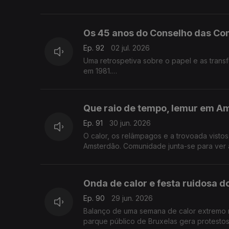
Com Elisa Clemente, em Londres, Reino Un
Os 45 anos do Conselho das C
Ep. 92
02 jul. 2026
Uma retrospetiva sobre o papel e as tra
em 1981.
Com Alfredo Stoffel, dirigente associativo
Que raio de tempo, lemur em A
Ep. 91
30 jun. 2026
O calor, os relâmpagos e a trovoada vist
Amsterdão. Comunidade junta-se para ver 
Com Amadeu Dias, em Utrech, Países Baixo
Onda de calor e festa ruidosa 
Ep. 90
29 jun. 2026
Balanço de uma semana de calor extremo 
parque público de Bruxelas gera protestos