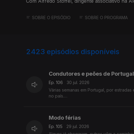
Com Alfredo Stoffel, dirigente associativo na 
SOBRE O EPISÓDIO
SOBRE O PROGRAMA
2423
episódios disponíveis
941363
936507
Condutores e peões de Portugal
Ep. 106
30 jul. 2026
Várias semanas em Portugal, por estradas
no país.
Com Alfredo Stoffel, dirigente associativo
Modo férias
Ep. 105
29 jul. 2026
Alguns já chegaram, outros vêm a caminho: