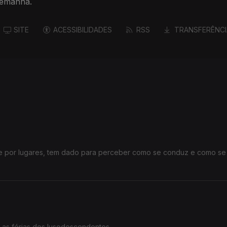
Alemanha.
SITE
ACESSIBILIDADES
RSS
TRANSFERÊNCI
 e por lugares, tem dado para perceber como se conduz e como se
 na Alemanha.
 as férias dos lusodescendentes.