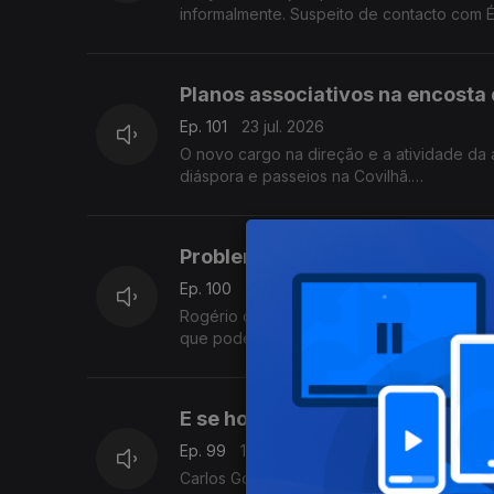
informalmente. Suspeito de contacto com 
Com Diogo Martins, em Londres, Reino Uni
Planos associativos na encosta
Ep. 101
23 jul. 2026
O novo cargo na direção e a atividade d
diáspora e passeios na Covilhã.
Com Alfredo Stoffel, dirigente associativo
Problemas financeiros na Caix
Ep. 100
21 jul. 2026
Rogério de Oliveira fala de um défice es
que pode por em causa o CNS. Ainda desta
E se houvesse um Ministério d
Ep. 99
16 jul. 2026
Carlos Gonçalves, deputado à Assembleia d