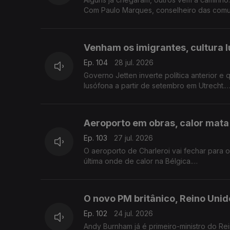
Com Paulo Marques, conselheiro das comu
Venham os imigrantes, cultura 
Ep. 104
28 jul. 2026
Governo Jetten inverte política anterior e 
lusófona a partir de setembro em Utrecht.
Com Amadeu Dias, em Utrecht, Países Baix
Aeroporto em obras, calor mata
Ep. 103
27 jul. 2026
O aeroporto de Charleroi vai fechar para 
última onde de calor na Bélgica.
Com Inês Pereira, em Bruxelas, Bélgica.
O novo PM britânico, Reino Uni
Ep. 102
24 jul. 2026
Andy Burnham já é primeiro-ministro do R