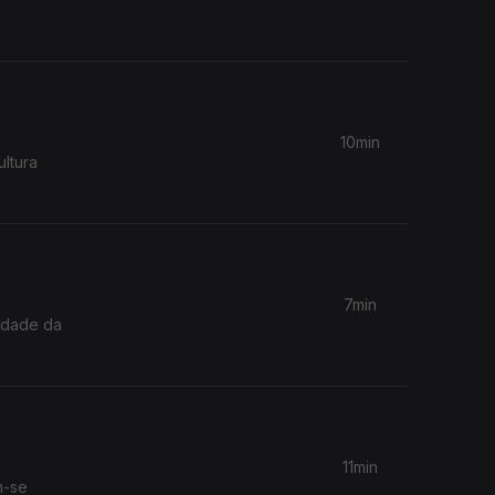
10min
ultura
7min
lidade da
11min
m-se