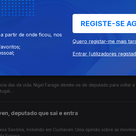
 na Alemanha.
REGISTE-SE A
rendamento às partes
 partir de onde ficou, nos
mperaturas quentes. Os caudais dos rios estão abaixo do normal. 
Quero registar-me mais tar
ohabitação.
avoritos;
os.
ssoal;
Entrar (utilizadores regista
 de Farage, adeus a Bonnie Tyler
ncia das da vida. Nigel Farage demite-se de deputado para voltar a
tugal.
do.
en, deputado que sai e entra
Baixa Saxónia, incluindo em Cuxhaven. Uma opinião sobre as movim
da Europa.