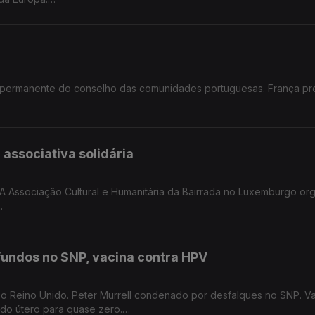
 na Alemanha.
 permanente do conselho das comunidades portuguesas. França pr
nidades portuguesas em França.
 associativa solidária
. A Associação Cultural e Humanitária da Bairrada no Luxemburgo or
ativo no Luxemburgo.
fundos no SNP, vacina contra HPV
 o Reino Unido. Peter Murrell condenado por desfalques no SNP. V
 do útero para quase zero.