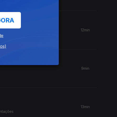
GORA
12min
Novas
de
dos)
9min
13min
entações