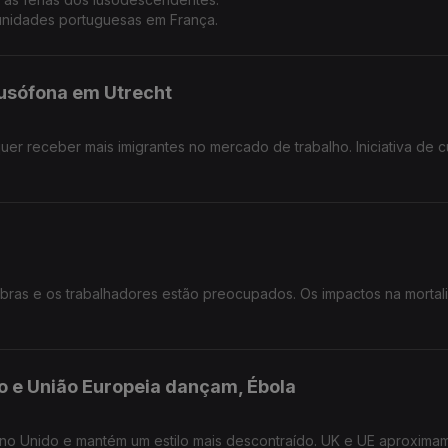
nidades portuguesas em França.
lusófona em Utrecht
quer receber mais imigrantes no mercado de trabalho. Iniciativa de c
os.
obras e os trabalhadores estão preocupados. Os impactos na morta
do e União Europeia dançam, Ébola
eino Unido e mantém um estilo mais descontraído. UK e UE aproxima