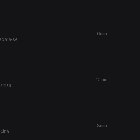
6min
epara-se
10min
ganiza
8min
acina