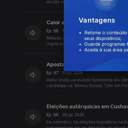
moção com esta proposta.
Com Alfredo Stoffel, dirigente associativo
Vantagens
Calor a mais, água a menos, ar
Ep. 98
14 jul. 2026
Retome o conteúdo a
Metade dos Países Baixos em alerta por te
seus dispositivos;
regras para arrendamento em regime de c
Guarde programas f
Com Amadeu Dias, em Utrecht, Países Baix
Aceda à sua área pe
Aposta em ciência, as manobras
Ep. 97
10 jul. 2026
Reino Unido vai investir fortemente em ciê
candidatar-se. Morreu Bonnie Tyler em Por
Com Diogo Martins, em Londres, Reino Uni
Eleições autárquicas em Cuxhav
Ep. 96
09 jul. 2026
Em setembro, há eleições legislativas na 
parlamentares de um deputado do círculo 