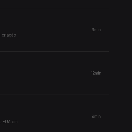
9min
 criação
12min
9min
os EUA em