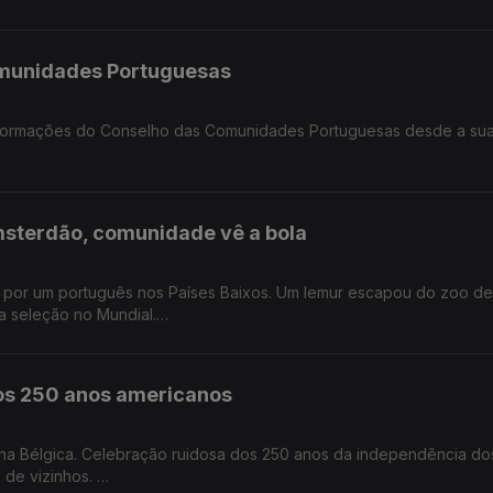
ido.
omunidades Portuguesas
nsformações do Conselho das Comunidades Portuguesas desde a sua
 na Alemanha.
msterdão, comunidade vê a bola
os por um português nos Países Baixos. Um lemur escapou do zoo de
a seleção no Mundial.
s.
dos 250 anos americanos
na Bélgica. Celebração ruidosa dos 250 anos da independência d
 de vizinhos.