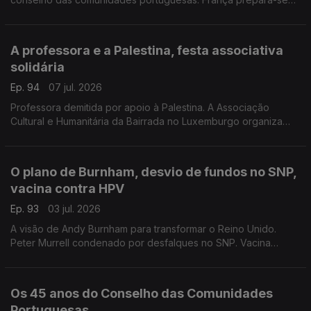
para festas de verão nas regiões rurais.
Com Paulo Marques, conselheiro das comunidades
portuguesas em França.
A professora e a Palestina, festa associativa
solidária
Ep. 94
07 jul. 2026
Professora demitida por apoio à Palestina. A Associação
Cultural e Humanitária da Bairrada no Luxemburgo organiza
festa solidária no próximo fim de semana.
Com Rogério de Oliveira, dirigente associativo no
Luxemburgo.
O plano de Burnham, desvio de fundos no SNP,
vacina contra HPV
Ep. 93
03 jul. 2026
A visão de Andy Burnham para transformar o Reino Unido.
Peter Murrell condenado por desfalques no SNP. Vacina
contra HPV reduz risco de cancro do colo do útero para
quase zero.
Com Elisa Clemente, em Londres, Reino Unido.
Os 45 anos do Conselho das Comunidades
Portuguesas