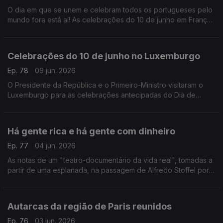
O dia em que se unem e celebram todos os portugueses pelo
mundo fora está aí! As celebrações do 10 de junho em França.
Com Paulo Marques, conselheiros das comunidades
portuguesas em França.
Celebrações do 10 de junho no Luxemburgo
Ep. 78
09 jun. 2026
O Presidente da República e o Primeiro-Ministro visitaram o
Luxemburgo para as celebrações antecipadas do Dia de
Portugal com a comunidade portuguesa.
Com Rogério de Oliveira, dirigente associativo no
Luxemburgo.
Há gente rica e há gente com dinheiro
Ep. 77
04 jun. 2026
As notas de um "teatro-documentário da vida real", tomadas a
partir de uma esplanada, na passagem de Alfredo Stoffel por
Lisboa.
Com Alfredo Stoffel, dirigente associativo na Alemanha.
Autarcas da região de Paris reunidos
Ep. 76
03 jun. 2026