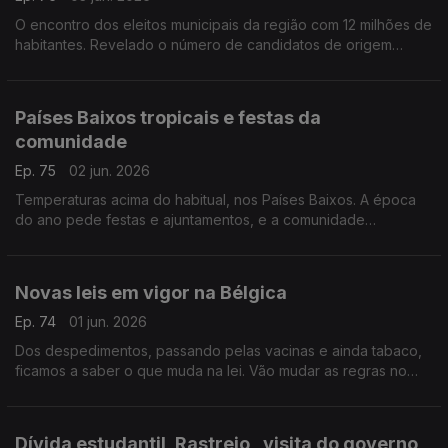
O encontro dos eleitos municipais da região com 12 milhões de
habitantes. Revelado o número de candidatos de origem
portuguesa, nas últimas eleições.
Com Paulo Marques, conselheiro das comunidades
portuguesas em França.
Países Baixos tropicais e festas da
comunidade
Ep. 75
02 jun. 2026
Temperaturas acima do habitual, nos Países Baixos. A época
do ano pede festas e ajuntamentos, e a comunidade
portuguesa já se mexe nesse sentido.
Com Amadeu Dias, em Utrecht, Países Baixos.
Novas leis em vigor na Bélgica
Ep. 74
01 jun. 2026
Dos despedimentos, passando pelas vacinas e ainda tabaco,
ficamos a saber o que muda na lei. Vão mudar as regras no
transporte de líquidos no aeroporto de Bruxelas. Novidades
partilhadas por Inês Pereira.
Dívida estudantil, Rastreio , visita do governo