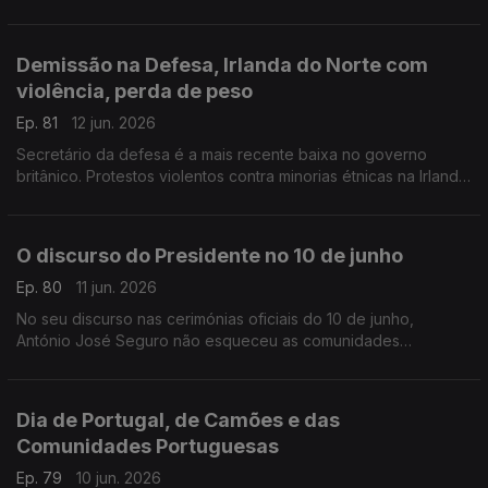
para donativos de sangue, especialmente O Rh +.
Com Inês Pereira, em Bruxelas, Bélgica.
Demissão na Defesa, Irlanda do Norte com
violência, perda de peso
Ep. 81
12 jun. 2026
Secretário da defesa é a mais recente baixa no governo
britânico. Protestos violentos contra minorias étnicas na Irlanda
do Norte. Novo comprimido para obesidade no Reino Unido.
Com Diogo Martins, em Londres, Reino Unido.
O discurso do Presidente no 10 de junho
Ep. 80
11 jun. 2026
No seu discurso nas cerimónias oficiais do 10 de junho,
António José Seguro não esqueceu as comunidades
portuguesas no estrangeiro eo todo o seu pontencial.
Com Alfredo Stoffel, dirigente associativo na Alemanha.
Dia de Portugal, de Camões e das
Comunidades Portuguesas
Ep. 79
10 jun. 2026