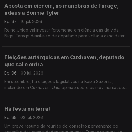
Aposta em ciência, as manobras de Farage,
adeus a Bonnie Tyler
Ep. 97
10 jul. 2026
Reino Unido vai investir fortemente em ciência das da vida.
Nigel Farage demite-se de deputado para voltar a candidatar-
se. Morreu Bonnie Tyler em Portugal.
Com Diogo Martins, em Londres, Reino Unido.
Eleições autárquicas em Cuxhaven, deputado
que sai e entra
Ep. 96
09 jul. 2026
Em setembro, há eleições legislativas na Baixa Saxónia,
incluindo em Cuxhaven. Uma opinião sobre as movimentações
parlamentares de um deputado do círculo da Europa.
Com Alfredo Stoffel, dirigente associativo na Alemanha.
Há festa na terra!
Ep. 95
08 jul. 2026
Um breve resumo da reunião do conselho permanente do
conselho das comunidades portuguesas. França prepara-se