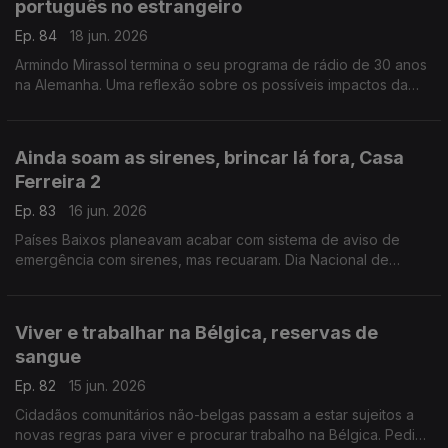
português no estrangeiro
Ep. 84
18 jun. 2026
Armindo Mirassol termina o seu programa de rádio de 30 anos
na Alemanha. Uma reflexão sobre os possíveis impactos da
reforma do ensino de português no estrangeiro.
Com Alfredo Stoffel, dirigente associativo na Alemanha.
Ainda soam as sirenes, brincar lá fora, Casa
Ferreira 2
Ep. 83
16 jun. 2026
Países Baixos planeavam acabar com sistema de aviso de
emergência com sirenes, mas recuaram. Dia Nacional de
Brincar Lá Fora, a 10 de junho. Novo café / restaurante
português.
Com Amadeu Dias, em Utrecht, Países Baixos
Viver e trabalhar na Bélgica, reservas de
sangue
Ep. 82
15 jun. 2026
Cidadãos comunitários não-belgas passam a estar sujeitos a
novas regras para viver e procurar trabalho na Bélgica. Pedido