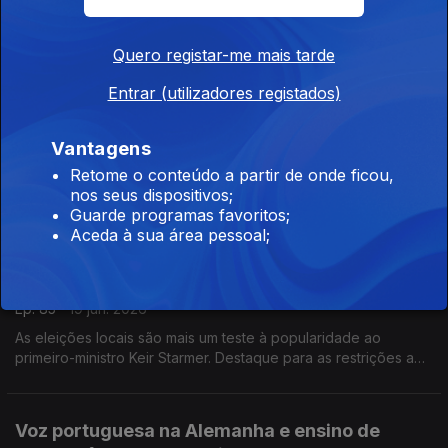
As autoridades alertam para as temperaturas acima do normal
e deixcam recomendações às pessoas mais vulneráveis.
Com Paulo Marques, conselheiro das comunidades
Quero registar-me mais tarde
portuguesas em França.
Entrar (utilizadores registados)
Luxemburgo em festa
Ep. 86
23 jun. 2026
Vantagens
O dia nacional do Luxemburgo significa festa para toda a
Retome o conteúdo a partir de onde ficou,
população com os grão-duques. Aumenta o consumo de vinho
nos seus dispositivos;
sem álcool.
Guarde programas favoritos;
Com Rogério de Oliveira, dirigente associativo no
Aceda à sua área pessoal;
Luxemburgo.
Eleições de Makerfield fazem tremer Keir
Starmer
Ep. 85
19 jun. 2026
As eleições locais são mais um teste à popularidade ao
primeiro-ministro Keir Starmer. Destaque para as restrições a
redes sociais para menores de 16 anos e novo tratamento
para lúpus. Com Elisa Clemente no Reino Unido.
Voz portuguesa na Alemanha e ensino de