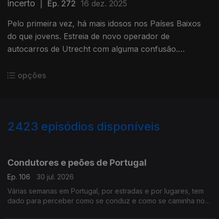
incerto
|
Ep. 272
16 dez. 2025
Pelo primeira vez, há mais idosos nos Países Baixos
do que jovens. Estreia de novo operador de
autocarros de Utrecht com alguma confusão.
Comunidade em convívio natalício.
Com Amadeu Dias, em Utrecht, Países Baixos.
opções
2423
episódios disponíveis
941363
936507
932114
Condutores e peões de Portugal
Ep. 106
30 jul. 2026
Várias semanas em Portugal, por estradas e por lugares, tem
dado para perceber como se conduz e como se caminha no
país.