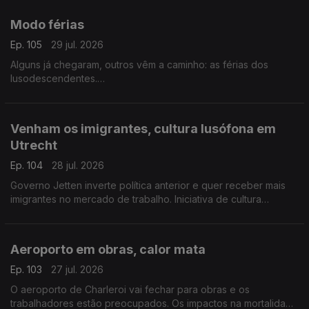
Com Alfredo Stoffel, dirigente associativo na Alemanha.
Modo férias
Ep. 105
29 jul. 2026
Alguns já chegaram, outros vêm a caminho: as férias dos
lusodescendentes.
Com Paulo Marques, conselheiro das comunidades
portuguesas em França.
Venham os imigrantes, cultura lusófona em
Utrecht
Ep. 104
28 jul. 2026
Governo Jetten inverte política anterior e quer receber mais
imigrantes no mercado de trabalho. Iniciativa de cultura
lusófona a partir de setembro em Utrecht.
Com Amadeu Dias, em Utrecht, Países Baixos.
Aeroporto em obras, calor mata
Ep. 103
27 jul. 2026
O aeroporto de Charleroi vai fechar para obras e os
trabalhadores estão preocupados. Os impactos na mortalidade