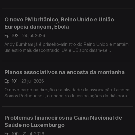
da última onde de calor na Bélgica.
Com Inês Pereira, em Bruxelas, Bélgica.
O novo PM britânico, Reino Unido e União
Europeia dançam, Ébola
Ep. 102
24 jul. 2026
Andy Burnham já é primeiro-ministro do Reino Unido e mantém
um estilo mais descontraído. UK e UE aproximam-se
informalmente. Suspeito de contacto com Ébola internado em
Londres.
Com Diogo Martins, em Londres, Reino Unido.
Planos associativos na encosta da montanha
Ep. 101
23 jul. 2026
O novo cargo na direção e a atividade da associação Também
Somos Portugueses, o encontro de associações da diáspora
e passeios na Covilhã.
Com Alfredo Stoffel, dirigente associativo na Alemanha.
Problemas financeiros na Caixa Nacional de
Saúde no Luxemburgo
Ep. 100
21 jul. 2026