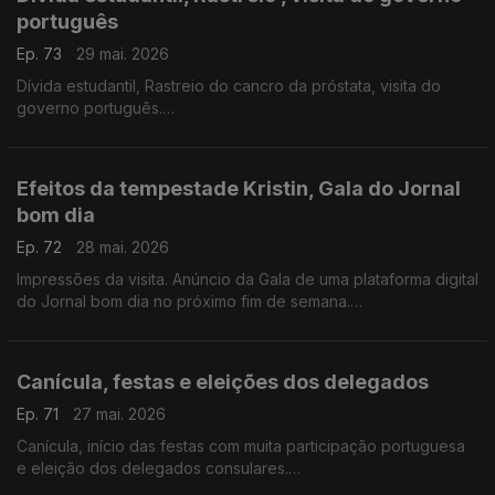
português
Ep. 73
29 mai. 2026
Dívida estudantil, Rastreio do cancro da próstata, visita do
governo português.
Com Diogo Martins, em Londres, Reino Unido
Efeitos da tempestade Kristin, Gala do Jornal
bom dia
Ep. 72
28 mai. 2026
Impressões da visita. Anúncio da Gala de uma plataforma digital
do Jornal bom dia no próximo fim de semana.
Alfredo Stoffel, dirigente associativo na Alemanha, de férias
em Portugal
Canícula, festas e eleições dos delegados
Ep. 71
27 mai. 2026
Canícula, início das festas com muita participação portuguesa
e eleição dos delegados consulares.
Com Paulo Marques, conselheiro das comunidades