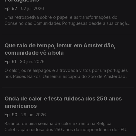
Ep. 92
02 jul. 2026
Uma retrospetiva sobre o papel e as transformações do
Conselho das Comunidades Portuguesas desde a sua criação
em 1981.
Com Alfredo Stoffel, dirigente associativo na Alemanha.
Que raio de tempo, lemur em Amsterdão,
comunidade vê a bola
Ep. 91
30 jun. 2026
O calor, os relâmpagos e a trovoada vistos por um português
nos Países Baixos. Um lemur escapou do zoo de Amsterdão.
Comunidade junta-se para ver a seleção no Mundial.
Com Amadeu Dias, em Utrech, Países Baixos.
Onda de calor e festa ruidosa dos 250 anos
americanos
Ep. 90
29 jun. 2026
Balanço de uma semana de calor extremo na Bélgica.
Celebração ruidosa dos 250 anos da independência dos EUA
em parque público de Bruxelas gera protestos de vizinhos.