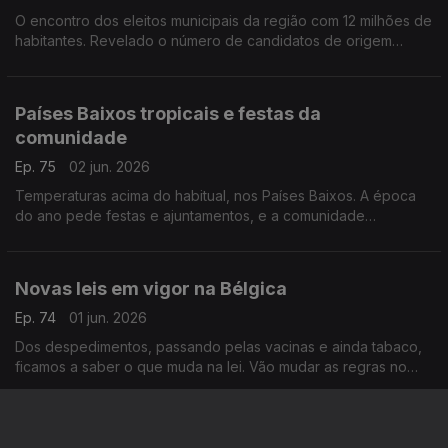
O encontro dos eleitos municipais da região com 12 milhões de
habitantes. Revelado o número de candidatos de origem
portuguesa, nas últimas eleições.
Com Paulo Marques, conselheiro das comunidades
portuguesas em França.
Países Baixos tropicais e festas da
comunidade
Ep. 75
02 jun. 2026
Temperaturas acima do habitual, nos Países Baixos. A época
do ano pede festas e ajuntamentos, e a comunidade
portuguesa já se mexe nesse sentido.
Com Amadeu Dias, em Utrecht, Países Baixos.
Novas leis em vigor na Bélgica
Ep. 74
01 jun. 2026
Dos despedimentos, passando pelas vacinas e ainda tabaco,
ficamos a saber o que muda na lei. Vão mudar as regras no
transporte de líquidos no aeroporto de Bruxelas. Novidades
partilhadas por Inês Pereira.
Dívida estudantil, Rastreio , visita do governo