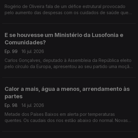
Rogério de Oliveira fala de um défice estrutural provocado
pelo aumento das despesas com os cuidados de saúde que
pode por em causa o CNS. Ainda destaque para a subida do
preço dos combustíveis e apoio às famílias.
E se houvesse um Ministério da Lusofonia e
Comunidades?
Ep. 99
16 jul. 2026
Carlos Gonçalves, deputado à Assembleia da República eleito
pelo círculo da Europa, apresentou ao seu partido uma moção
com esta proposta.
Com Alfredo Stoffel, dirigente associativo na Alemanha.
Calor a mais, água a menos, arrendamento às
partes
Ep. 98
14 jul. 2026
Metade dos Países Baixos em alerta por temperaturas
quentes. Os caudais dos rios estão abaixo do normal. Novas
regras para arrendamento em regime de cohabitação.
Com Amadeu Dias, em Utrecht, Países Baixos.