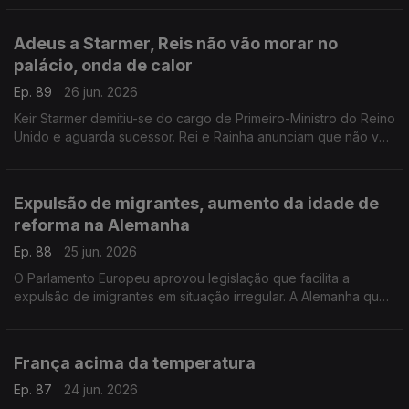
Com Inês Pereira, em Bruxelas, Bélgica.
Adeus a Starmer, Reis não vão morar no
palácio, onda de calor
Ep. 89
26 jun. 2026
Keir Starmer demitiu-se do cargo de Primeiro-Ministro do Reino
Unido e aguarda sucessor. Rei e Rainha anunciam que não vão
viver em Buckingham. Onda de calor no Reino Unido.
Com Diogo Martins, em Londres, Reino Unido.
Expulsão de migrantes, aumento da idade de
reforma na Alemanha
Ep. 88
25 jun. 2026
O Parlamento Europeu aprovou legislação que facilita a
expulsão de imigrantes em situação irregular. A Alemanha quer
subir a idade da reforma.
Com Alfredo Stoffel, dirigente associativo na Alemanha.
França acima da temperatura
Ep. 87
24 jun. 2026