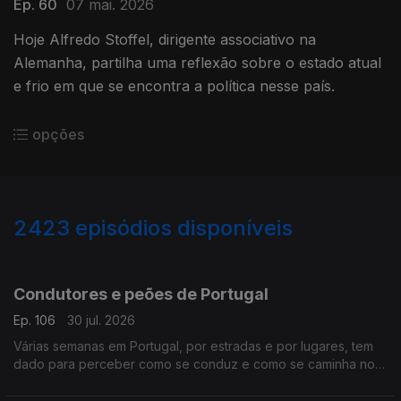
Ep. 60
07 mai. 2026
Hoje Alfredo Stoffel, dirigente associativo na
Alemanha, partilha uma reflexão sobre o estado atual
e frio em que se encontra a política nesse país.
opções
2423
episódios disponíveis
941363
936507
932114
Condutores e peões de Portugal
Ep. 106
30 jul. 2026
Várias semanas em Portugal, por estradas e por lugares, tem
dado para perceber como se conduz e como se caminha no
país.
Com Alfredo Stoffel, dirigente associativo na Alemanha.