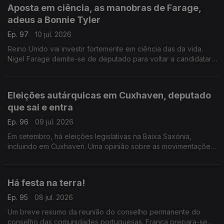
Aposta em ciência, as manobras de Farage,
adeus a Bonnie Tyler
Ep. 97
10 jul. 2026
Reino Unido vai investir fortemente em ciência das da vida.
Nigel Farage demite-se de deputado para voltar a candidatar-
se. Morreu Bonnie Tyler em Portugal.
Com Diogo Martins, em Londres, Reino Unido.
Eleições autárquicas em Cuxhaven, deputado
que sai e entra
Ep. 96
09 jul. 2026
Em setembro, há eleições legislativas na Baixa Saxónia,
incluindo em Cuxhaven. Uma opinião sobre as movimentações
parlamentares de um deputado do círculo da Europa.
Com Alfredo Stoffel, dirigente associativo na Alemanha.
Há festa na terra!
Ep. 95
08 jul. 2026
Um breve resumo da reunião do conselho permanente do
conselho das comunidades portuguesas. França prepara-se