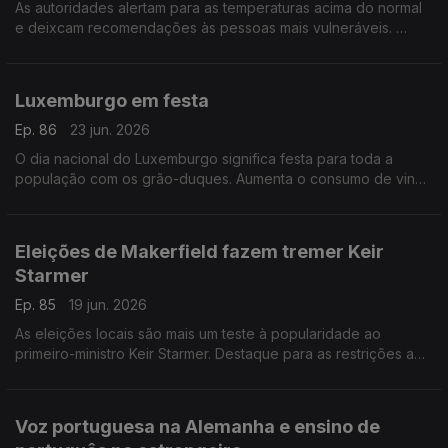
As autoridades alertam para as temperaturas acima do normal
e deixcam recomendações às pessoas mais vulneráveis.
Com Paulo Marques, conselheiro das comunidades
portuguesas em França.
Luxemburgo em festa
Ep. 86
23 jun. 2026
O dia nacional do Luxemburgo significa festa para toda a
população com os grão-duques. Aumenta o consumo de vinho
sem álcool.
Com Rogério de Oliveira, dirigente associativo no
Luxemburgo.
Eleições de Makerfield fazem tremer Keir
Starmer
Ep. 85
19 jun. 2026
As eleições locais são mais um teste à popularidade ao
primeiro-ministro Keir Starmer. Destaque para as restrições a
redes sociais para menores de 16 anos e novo tratamento
para lúpus. Com Elisa Clemente no Reino Unido.
Voz portuguesa na Alemanha e ensino de