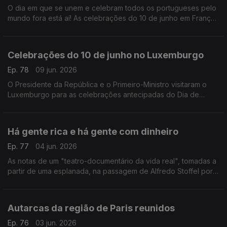
O dia em que se unem e celebram todos os portugueses pelo
mundo fora está aí! As celebrações do 10 de junho em França.
Com Paulo Marques, conselheiros das comunidades
portuguesas em França.
Celebrações do 10 de junho no Luxemburgo
Ep. 78
09 jun. 2026
O Presidente da República e o Primeiro-Ministro visitaram o
Luxemburgo para as celebrações antecipadas do Dia de
Portugal com a comunidade portuguesa.
Com Rogério de Oliveira, dirigente associativo no
Luxemburgo.
Há gente rica e há gente com dinheiro
Ep. 77
04 jun. 2026
As notas de um "teatro-documentário da vida real", tomadas a
partir de uma esplanada, na passagem de Alfredo Stoffel por
Lisboa.
Com Alfredo Stoffel, dirigente associativo na Alemanha.
Autarcas da região de Paris reunidos
Ep. 76
03 jun. 2026