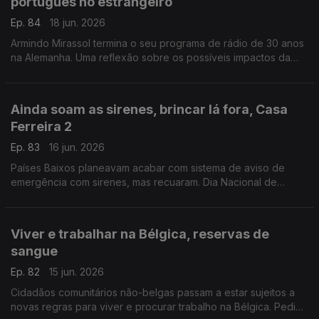
português no estrangeiro
Ep. 84
18 jun. 2026
Armindo Mirassol termina o seu programa de rádio de 30 anos
na Alemanha. Uma reflexão sobre os possíveis impactos da
reforma do ensino de português no estrangeiro.
Com Alfredo Stoffel, dirigente associativo na Alemanha.
Ainda soam as sirenes, brincar lá fora, Casa
Ferreira 2
Ep. 83
16 jun. 2026
Países Baixos planeavam acabar com sistema de aviso de
emergência com sirenes, mas recuaram. Dia Nacional de
Brincar Lá Fora, a 10 de junho. Novo café / restaurante
português.
Com Amadeu Dias, em Utrecht, Países Baixos
Viver e trabalhar na Bélgica, reservas de
sangue
Ep. 82
15 jun. 2026
Cidadãos comunitários não-belgas passam a estar sujeitos a
novas regras para viver e procurar trabalho na Bélgica. Pedido