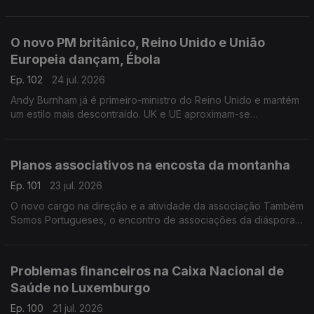
da última onde de calor na Bélgica.
Com Inês Pereira, em Bruxelas, Bélgica.
O novo PM britânico, Reino Unido e União
Europeia dançam, Ébola
Ep. 102
24 jul. 2026
Andy Burnham já é primeiro-ministro do Reino Unido e mantém
um estilo mais descontraído. UK e UE aproximam-se
informalmente. Suspeito de contacto com Ébola internado em
Londres.
Com Diogo Martins, em Londres, Reino Unido.
Planos associativos na encosta da montanha
Ep. 101
23 jul. 2026
O novo cargo na direção e a atividade da associação Também
Somos Portugueses, o encontro de associações da diáspora
e passeios na Covilhã.
Com Alfredo Stoffel, dirigente associativo na Alemanha.
Problemas financeiros na Caixa Nacional de
Saúde no Luxemburgo
Ep. 100
21 jul. 2026