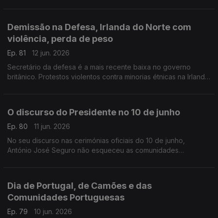
para donativos de sangue, especialmente O Rh +.
Com Inês Pereira, em Bruxelas, Bélgica.
Demissão na Defesa, Irlanda do Norte com
violência, perda de peso
Ep. 81
12 jun. 2026
Secretário da defesa é a mais recente baixa no governo
britânico. Protestos violentos contra minorias étnicas na Irlanda
do Norte. Novo comprimido para obesidade no Reino Unido.
Com Diogo Martins, em Londres, Reino Unido.
O discurso do Presidente no 10 de junho
Ep. 80
11 jun. 2026
No seu discurso nas cerimónias oficiais do 10 de junho,
António José Seguro não esqueceu as comunidades
portuguesas no estrangeiro eo todo o seu pontencial.
Com Alfredo Stoffel, dirigente associativo na Alemanha.
Dia de Portugal, de Camões e das
Comunidades Portuguesas
Ep. 79
10 jun. 2026