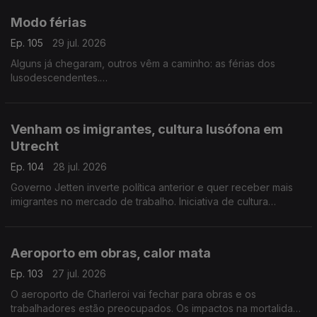
Modo férias
Ep. 105
29 jul. 2026
Alguns já chegaram, outros vêm a caminho: as férias dos
lusodescendentes.
Com Paulo Marques, conselheiro das comunidades
portuguesas em França.
Venham os imigrantes, cultura lusófona em
Utrecht
Ep. 104
28 jul. 2026
Governo Jetten inverte política anterior e quer receber mais
imigrantes no mercado de trabalho. Iniciativa de cultura
lusófona a partir de setembro em Utrecht.
Com Amadeu Dias, em Utrecht, Países Baixos.
Aeroporto em obras, calor mata
Ep. 103
27 jul. 2026
O aeroporto de Charleroi vai fechar para obras e os
trabalhadores estão preocupados. Os impactos na mortalidade