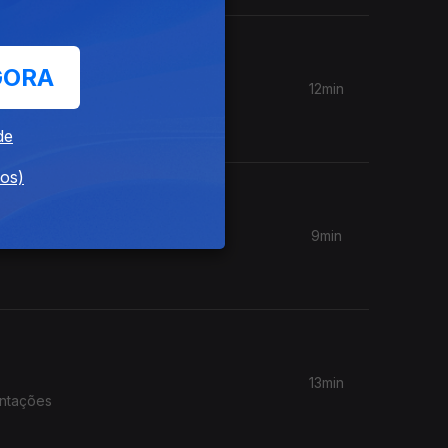
GORA
12min
Novas
de
dos)
9min
13min
entações