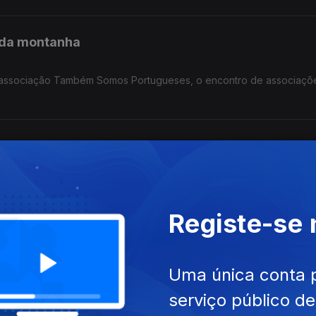
do.
 da montanha
a associação Também Somos Portugueses, o encontro de associaçõ
 na Alemanha.
a Nacional de Saúde no Luxemburgo
trutural provocado pelo aumento das despesas com os cuidados de 
que para a subida do preço dos combustíveis e apoio às famílias.
Registe-se
a Lusofonia e Comunidades?
Uma única conta 
a República eleito pelo círculo da Europa, apresentou ao seu part
serviço público d
 na Alemanha.