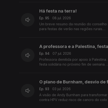
Há festa na terra!
Ep. 95
08 jul. 2026
Um breve resumo da reunião do conselho
para festas de verão nas regiões rurais.
Com Paulo Marques, conselheiro das comu
A professora e a Palestina, festa
Ep. 94
07 jul. 2026
Professora demitida por apoio à Palestina
festa solidária no próximo fim de semana.
Com Rogério de Oliveira, dirigente associ
O plano de Burnham, desvio de 
Ep. 93
03 jul. 2026
A visão de Andy Burnham para transformar
contra HPV reduz risco de cancro do colo
Com Elisa Clemente, em Londres, Reino Un