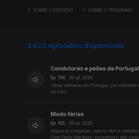
SOBRE O EPISÓDIO
SOBRE O PROGRAMA
2423
episódios disponíveis
941363
936507
932114
Condutores e peões de Portugal
Ep. 106
30 jul. 2026
Várias semanas em Portugal, por estradas
no país.
Com Alfredo Stoffel, dirigente associativo
Modo férias
Ep. 105
29 jul. 2026
Alguns já chegaram, outros vêm a caminho:
Com Paulo Marques, conselheiro das comu