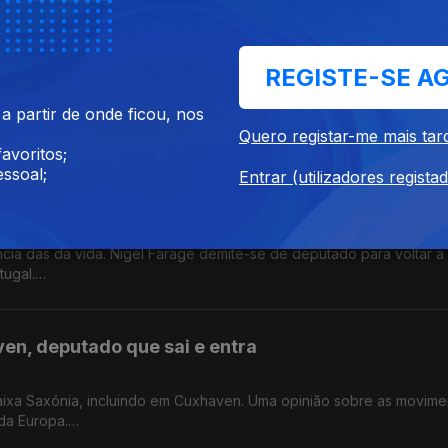
rendamento às partes
REGISTE-SE A
mperaturas quentes. Os caudais dos rios estão abaixo do normal. 
 partir de onde ficou, nos
ohabitação.
Quero registar-me mais tar
os.
avoritos;
ssoal;
Entrar (utilizadores regista
 de Farage, adeus a Bonnie Tyler
ncia das da vida. Nigel Farage demite-se de deputado para voltar a
tugal.
do.
en, deputado que sai e entra
Baixa Saxónia, incluindo em Cuxhaven. Uma opinião sobre as movim
da Europa.
 na Alemanha.