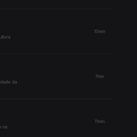
10min
ultura
7min
lidade da
11min
m-se