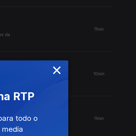
11min
es da
×
10min
saúde
 na RTP
para todo o
11min
ido uma
e media