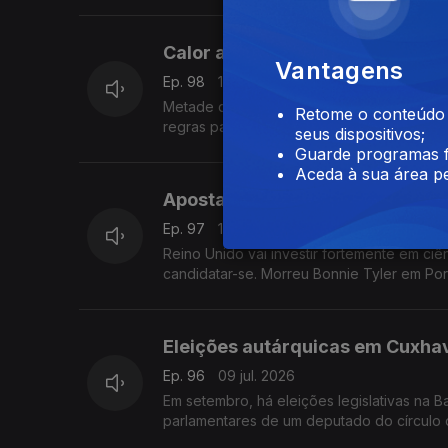
Calor a mais, água a menos, ar
Vantagens
Ep. 98
14 jul. 2026
Metade dos Países Baixos em alerta por te
Retome o conteúdo a
regras para arrendamento em regime de c
seus dispositivos;
Com Amadeu Dias, em Utrecht, Países Baix
Guarde programas f
Aceda à sua área pe
Aposta em ciência, as manobras
Ep. 97
10 jul. 2026
Reino Unido vai investir fortemente em ciê
candidatar-se. Morreu Bonnie Tyler em Por
Com Diogo Martins, em Londres, Reino Uni
Eleições autárquicas em Cuxhav
Ep. 96
09 jul. 2026
Em setembro, há eleições legislativas na 
parlamentares de um deputado do círculo 
Com Alfredo Stoffel, dirigente associativo