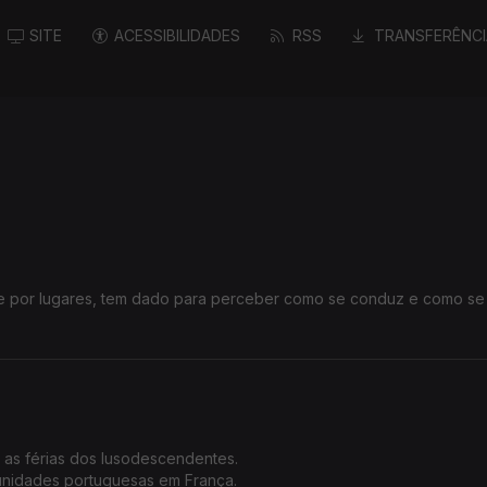
SITE
ACESSIBILIDADES
RSS
TRANSFERÊNCI
 e por lugares, tem dado para perceber como se conduz e como se
 na Alemanha.
 as férias dos lusodescendentes.
nidades portuguesas em França.