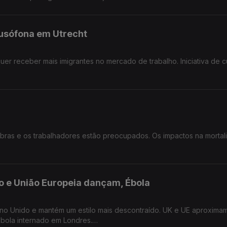
lusófona em Utrecht
quer receber mais imigrantes no mercado de trabalho. Iniciativa de c
os.
obras e os trabalhadores estão preocupados. Os impactos na morta
do e União Europeia dançam, Ébola
eino Unido e mantém um estilo mais descontraído. UK e UE aproxima
Ébola internado em Londres.