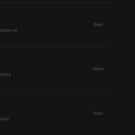
6min
epara-se
10min
ganiza
8min
acina