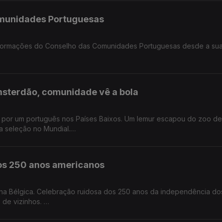
omunidades Portuguesas
nsformações do Conselho das Comunidades Portuguesas desde a sua
 na Alemanha.
msterdão, comunidade vê a bola
os por um português nos Países Baixos. Um lemur escapou do zoo de
a seleção no Mundial.
s.
dos 250 anos americanos
na Bélgica. Celebração ruidosa dos 250 anos da independência d
 de vizinhos.