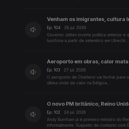
Venham os imigrantes, cultura 
Ep. 104
28 jul. 2026
Governo Jetten inverte política anterior e 
lusófona a partir de setembro em Utrecht.
Com Amadeu Dias, em Utrecht, Países Baix
Aeroporto em obras, calor mata
Ep. 103
27 jul. 2026
O aeroporto de Charleroi vai fechar para 
última onde de calor na Bélgica.
Com Inês Pereira, em Bruxelas, Bélgica.
O novo PM britânico, Reino Uni
Ep. 102
24 jul. 2026
Andy Burnham já é primeiro-ministro do R
informalmente. Suspeito de contacto com 