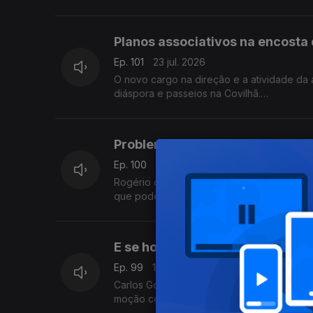
Com Diogo Martins, em Londres, Reino Uni
Planos associativos na encosta
Ep. 101
23 jul. 2026
O novo cargo na direção e a atividade d
diáspora e passeios na Covilhã.
Com Alfredo Stoffel, dirigente associativo
Problemas financeiros na Caix
Ep. 100
21 jul. 2026
Rogério de Oliveira fala de um défice es
que pode por em causa o CNS. Ainda desta
E se houvesse um Ministério d
Ep. 99
16 jul. 2026
Carlos Gonçalves, deputado à Assembleia d
moção com esta proposta.
Com Alfredo Stoffel, dirigente associativo