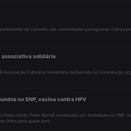
 permanente do conselho das comunidades portuguesas. França pr
nidades portuguesas em França.
 associativa solidária
. A Associação Cultural e Humanitária da Bairrada no Luxemburgo or
ativo no Luxemburgo.
fundos no SNP, vacina contra HPV
 o Reino Unido. Peter Murrell condenado por desfalques no SNP. V
 do útero para quase zero.
ido.