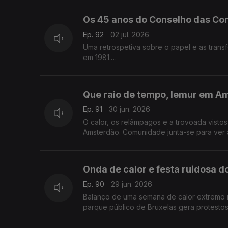
Os 45 anos do Conselho das C
Ep. 92
02 jul. 2026
Uma retrospetiva sobre o papel e as tra
em 1981.
Com Alfredo Stoffel, dirigente associativo
Que raio de tempo, lemur em A
Ep. 91
30 jun. 2026
O calor, os relâmpagos e a trovoada vist
Amsterdão. Comunidade junta-se para ver 
Com Amadeu Dias, em Utrech, Países Baixo
Onda de calor e festa ruidosa 
Ep. 90
29 jun. 2026
Balanço de uma semana de calor extremo 
parque público de Bruxelas gera protestos
Com Inês Pereira, em Bruxelas, Bélgica.