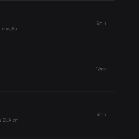
9min
 criação
12min
9min
os EUA em