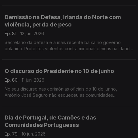
para donativos de sangue, especialmente O Rh +.
Com Inês Pereira, em Bruxelas, Bélgica.
Demissão na Defesa, Irlanda do Norte com
violência, perda de peso
Ep. 81
12 jun. 2026
Secretário da defesa é a mais recente baixa no governo
britânico. Protestos violentos contra minorias étnicas na Irlanda
do Norte. Novo comprimido para obesidade no Reino Unido.
Com Diogo Martins, em Londres, Reino Unido.
O discurso do Presidente no 10 de junho
Ep. 80
11 jun. 2026
No seu discurso nas cerimónias oficiais do 10 de junho,
António José Seguro não esqueceu as comunidades
portuguesas no estrangeiro eo todo o seu pontencial.
Com Alfredo Stoffel, dirigente associativo na Alemanha.
Dia de Portugal, de Camões e das
Comunidades Portuguesas
Ep. 79
10 jun. 2026