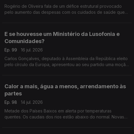
Rogério de Oliveira fala de um défice estrutural provocado
pelo aumento das despesas com os cuidados de saúde que
pode por em causa o CNS. Ainda destaque para a subida do
preço dos combustíveis e apoio às famílias.
E se houvesse um Ministério da Lusofonia e
Comunidades?
Ep. 99
16 jul. 2026
Carlos Gonçalves, deputado à Assembleia da República eleito
pelo círculo da Europa, apresentou ao seu partido uma moção
com esta proposta.
Com Alfredo Stoffel, dirigente associativo na Alemanha.
Calor a mais, água a menos, arrendamento às
partes
Ep. 98
14 jul. 2026
Metade dos Países Baixos em alerta por temperaturas
quentes. Os caudais dos rios estão abaixo do normal. Novas
regras para arrendamento em regime de cohabitação.
Com Amadeu Dias, em Utrecht, Países Baixos.