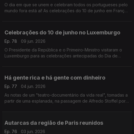
O dia em que se unem e celebram todos os portugueses pelo
mundo fora está aí! As celebrações do 10 de junho em França.
Com Paulo Marques, conselheiros das comunidades
portuguesas em França.
Celebrações do 10 de junho no Luxemburgo
Ep. 78
09 jun. 2026
O Presidente da República e o Primeiro-Ministro visitaram o
Luxemburgo para as celebrações antecipadas do Dia de
Portugal com a comunidade portuguesa.
Com Rogério de Oliveira, dirigente associativo no
Luxemburgo.
Há gente rica e há gente com dinheiro
Ep. 77
04 jun. 2026
As notas de um "teatro-documentário da vida real", tomadas a
partir de uma esplanada, na passagem de Alfredo Stoffel por
Lisboa.
Com Alfredo Stoffel, dirigente associativo na Alemanha.
Autarcas da região de Paris reunidos
Ep. 76
03 jun. 2026