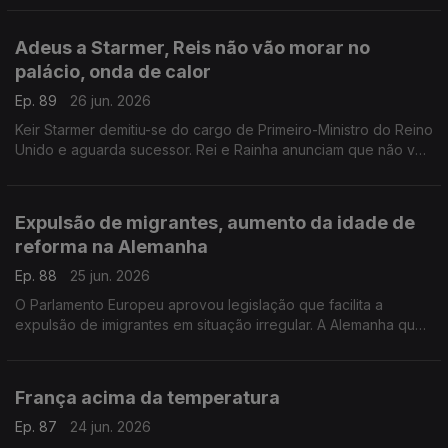
Com Inês Pereira, em Bruxelas, Bélgica.
Adeus a Starmer, Reis não vão morar no
palácio, onda de calor
Ep. 89
26 jun. 2026
Keir Starmer demitiu-se do cargo de Primeiro-Ministro do Reino
Unido e aguarda sucessor. Rei e Rainha anunciam que não vão
viver em Buckingham. Onda de calor no Reino Unido.
Com Diogo Martins, em Londres, Reino Unido.
Expulsão de migrantes, aumento da idade de
reforma na Alemanha
Ep. 88
25 jun. 2026
O Parlamento Europeu aprovou legislação que facilita a
expulsão de imigrantes em situação irregular. A Alemanha quer
subir a idade da reforma.
Com Alfredo Stoffel, dirigente associativo na Alemanha.
França acima da temperatura
Ep. 87
24 jun. 2026