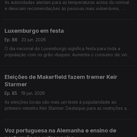
As autoridades alertam para as temperaturas acima do normal
e deixcam recomendações às pessoas mais vulneráveis.
Com Paulo Marques, conselheiro das comunidades
portuguesas em França.
Luxemburgo em festa
Ep. 86
23 jun. 2026
O dia nacional do Luxemburgo significa festa para toda a
população com os grão-duques. Aumenta o consumo de vinho
sem álcool.
Com Rogério de Oliveira, dirigente associativo no
Luxemburgo.
Eleições de Makerfield fazem tremer Keir
Starmer
Ep. 85
19 jun. 2026
As eleições locais são mais um teste à popularidade ao
primeiro-ministro Keir Starmer. Destaque para as restrições a
redes sociais para menores de 16 anos e novo tratamento
para lúpus. Com Elisa Clemente no Reino Unido.
Voz portuguesa na Alemanha e ensino de