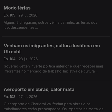
Modo férias
Ep. 105
29 jul. 2026
Alguns já chegaram, outros vêm a caminho: as férias dos
lusodescendentes.
Com Paulo Marques, conselheiro das comunidades
portuguesas em França.
Venham os imigrantes, cultura lusófona em
Utrecht
Ep. 104
28 jul. 2026
Governo Jetten inverte política anterior e quer receber mais
imigrantes no mercado de trabalho. Iniciativa de cultura
lusófona a partir de setembro em Utrecht.
Com Amadeu Dias, em Utrecht, Países Baixos.
Aeroporto em obras, calor mata
Ep. 103
27 jul. 2026
O aeroporto de Charleroi vai fechar para obras e os
trabalhadores estão preocupados. Os impactos na mortalidade