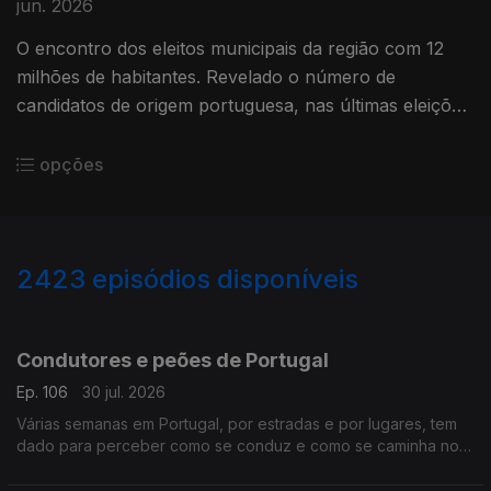
jun. 2026
O encontro dos eleitos municipais da região com 12
milhões de habitantes. Revelado o número de
candidatos de origem portuguesa, nas últimas eleições.
Com Paulo Marques, conselheiro das comunidades
portuguesas em França.
opções
2423
episódios disponíveis
941363
936507
932114
Condutores e peões de Portugal
Ep. 106
30 jul. 2026
Várias semanas em Portugal, por estradas e por lugares, tem
dado para perceber como se conduz e como se caminha no
país.
Com Alfredo Stoffel, dirigente associativo na Alemanha.