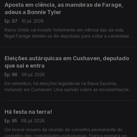
Aposta em ciência, as manobras de Farage,
adeus a Bonnie Tyler
Ep. 97
10 jul. 2026
Reino Unido vai investir fortemente em ciência das da vida.
Nigel Farage demite-se de deputado para voltar a candidatar-
se. Morreu Bonnie Tyler em Portugal.
Com Diogo Martins, em Londres, Reino Unido.
Eleições autárquicas em Cuxhaven, deputado
que sai e entra
Ep. 96
09 jul. 2026
Em setembro, há eleições legislativas na Baixa Saxónia,
incluindo em Cuxhaven. Uma opinião sobre as movimentações
parlamentares de um deputado do círculo da Europa.
Com Alfredo Stoffel, dirigente associativo na Alemanha.
Há festa na terra!
Ep. 95
08 jul. 2026
Um breve resumo da reunião do conselho permanente do
conselho das comunidades portuguesas. França prepara-se