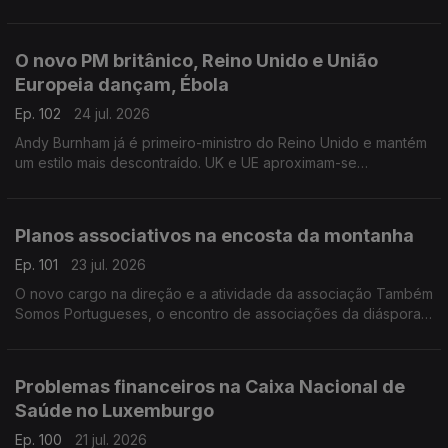
da última onde de calor na Bélgica.
Com Inês Pereira, em Bruxelas, Bélgica.
O novo PM britânico, Reino Unido e União
Europeia dançam, Ébola
Ep. 102
24 jul. 2026
Andy Burnham já é primeiro-ministro do Reino Unido e mantém
um estilo mais descontraído. UK e UE aproximam-se
informalmente. Suspeito de contacto com Ébola internado em
Londres.
Com Diogo Martins, em Londres, Reino Unido.
Planos associativos na encosta da montanha
Ep. 101
23 jul. 2026
O novo cargo na direção e a atividade da associação Também
Somos Portugueses, o encontro de associações da diáspora
e passeios na Covilhã.
Com Alfredo Stoffel, dirigente associativo na Alemanha.
Problemas financeiros na Caixa Nacional de
Saúde no Luxemburgo
Ep. 100
21 jul. 2026