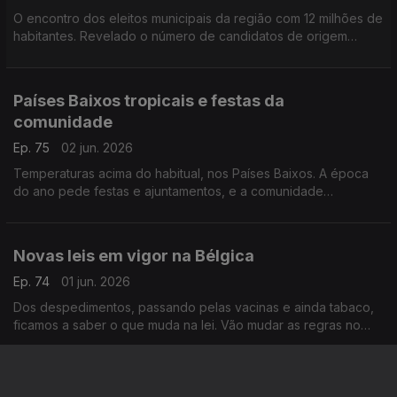
O encontro dos eleitos municipais da região com 12 milhões de
habitantes. Revelado o número de candidatos de origem
portuguesa, nas últimas eleições.
Com Paulo Marques, conselheiro das comunidades
portuguesas em França.
Países Baixos tropicais e festas da
comunidade
Ep. 75
02 jun. 2026
Temperaturas acima do habitual, nos Países Baixos. A época
do ano pede festas e ajuntamentos, e a comunidade
portuguesa já se mexe nesse sentido.
Com Amadeu Dias, em Utrecht, Países Baixos.
Novas leis em vigor na Bélgica
Ep. 74
01 jun. 2026
Dos despedimentos, passando pelas vacinas e ainda tabaco,
ficamos a saber o que muda na lei. Vão mudar as regras no
transporte de líquidos no aeroporto de Bruxelas. Novidades
partilhadas por Inês Pereira.
Dívida estudantil, Rastreio , visita do governo