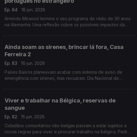
português no estrangeiro
Ep. 84
18 jun. 2026
Armindo Mirassol termina o seu programa de rádio de 30 anos
na Alemanha. Uma reflexão sobre os possíveis impactos da
reforma do ensino de português no estrangeiro.
Com Alfredo Stoffel, dirigente associativo na Alemanha.
Ainda soam as sirenes, brincar lá fora, Casa
Ferreira 2
Ep. 83
16 jun. 2026
Países Baixos planeavam acabar com sistema de aviso de
emergência com sirenes, mas recuaram. Dia Nacional de
Brincar Lá Fora, a 10 de junho. Novo café / restaurante
português.
Com Amadeu Dias, em Utrecht, Países Baixos
Viver e trabalhar na Bélgica, reservas de
sangue
Ep. 82
15 jun. 2026
Cidadãos comunitários não-belgas passam a estar sujeitos a
novas regras para viver e procurar trabalho na Bélgica. Pedido