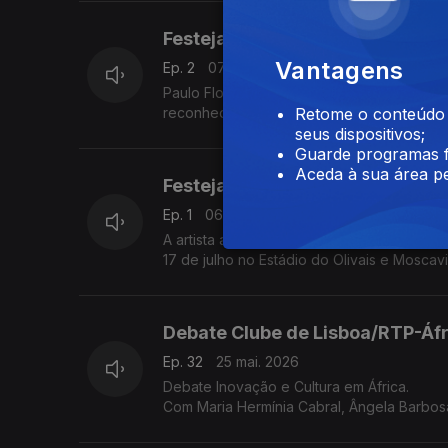
Festeja Paulo Flores
Vantagens
Ep. 2
07 jul. 2026
Paulo Flores é uma das maiores lendas viv
reconhecido como o principal embaixador
Retome o conteúdo a
seus dispositivos;
Guarde programas f
Aceda à sua área pe
Festeja Anna Joyce
Ep. 1
06 jul. 2026
A artista angolana Anna Joyce é presença c
17 de julho no Estádio do Olivais e Moscav
Debate Clube de Lisboa/RTP-Áfr
Ep. 32
25 mai. 2026
Debate Inovação e Cultura em África.
Com Maria Hermínia Cabral, Ângela Barbosa