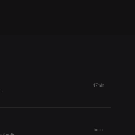
47min
ís
5min
 fundir