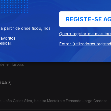
REGISTE-SE A
as e referência incontornável da música de angolana, amplamente
 do semba, e um dos pioneiros da kizomba
 partir de onde ficou, nos
Quero registar-me mais tar
avoritos;
ssoal;
Entrar (utilizadores regista
onfirmada na primeira edição do Festival Festeja, subindo ao palco
ide, em Lisboa.
ica 7,
, João Carlos Silva, Heloísa Monteiro e Fernando Jorge Cardoso.