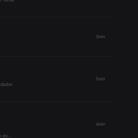
3min
5min
ndador
4min
o do