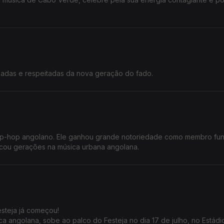
madas e respeitadas da nova geração do fado.
 hip-hop angolano. Ele ganhou grande notoriedade como membro fu
rcou gerações na música urbana angolana.
esteja já começou!
a angolana, sobe ao palco do Festeja no dia 17 de julho, no Estádi