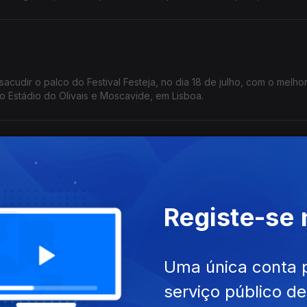
cudir o palco do Festival Festeja, no dia 18 de julho, com o melho
o Estádio do Olivais e Moscavide, em Lisboa.
de julho, o Estádio do Olivais e Moscavide, em Lisboa, vai estremec
ram milhões de fãs.
Registe-se
Uma única conta 
 deixa ninguém parado... TSUNAMI está confirmado no Festival Fe
serviço público d