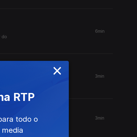
6min
r do
×
3min
er ao
 na RTP
para todo o
3min
steja!
e media