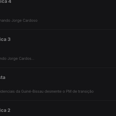
ica 4
ernando Jorge Cardoso
ica 3
ando Jorge Cardoso.
sta
sidenciais da Guiné-Bissau desmente o PM de transição
ica 2