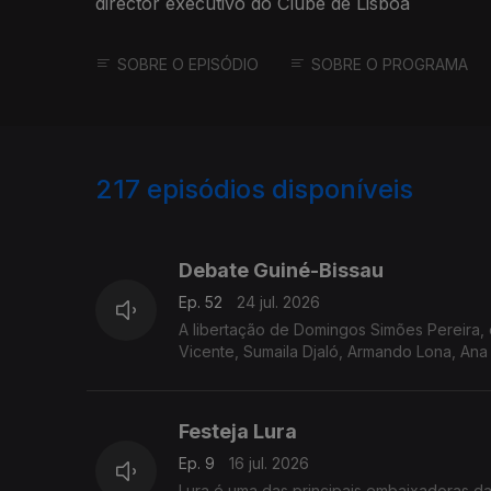
director executivo do Clube de Lisboa
SOBRE O EPISÓDIO
SOBRE O PROGRAMA
217
episódios disponíveis
929940
907754
888669
Debate Guiné-Bissau
Ep. 52
24 jul. 2026
A libertação de Domingos Simões Pereira, o
Vicente, Sumaila Djaló, Armando Lona, Ana 
Festeja Lura
Ep. 9
16 jul. 2026
Lura é uma das principais embaixadoras da