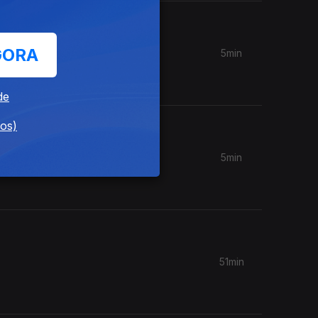
GORA
5min
de
dos)
5min
 no dia
51min