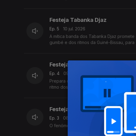
Olivais e Moscavide, em Lisboa.
Festeja Tabanka Djaz
Ep. 5
10 jul. 2026
A mítica banda dos Tabanka Djaz promete sa
gumbé e dos ritmos da Guiné-Bissau, para 
Festeja Twenty Fingers
Ep. 4
09 jul. 2026
Prepara o teu melhor look, pois no dia 17 
ritmo dos maiores sucessos que conquista
Festeja Tsunami
Ep. 3
08 jul. 2026
O fenómeno do Afro Duro, o homem que não