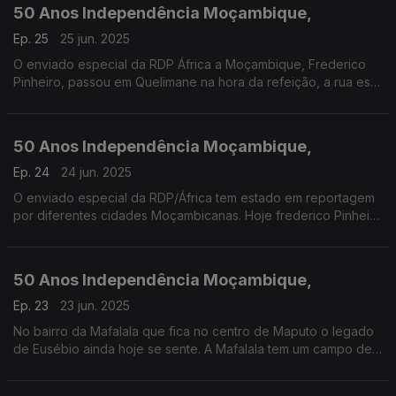
50 Anos Independência Moçambique,
Ep. 25
25 jun. 2025
O enviado especial da RDP África a Moçambique, Frederico
Pinheiro, passou em Quelimane na hora da refeição, a rua está
cheia de bancas com diferentes petiscos, a grande maioria a
ser feito no momento
50 Anos Independência Moçambique,
Ep. 24
24 jun. 2025
O enviado especial da RDP/África tem estado em reportagem
por diferentes cidades Moçambicanas. Hoje frederico Pinheiro
estás na cidade da Beira
50 Anos Independência Moçambique,
Ep. 23
23 jun. 2025
No bairro da Mafalala que fica no centro de Maputo o legado
de Eusébio ainda hoje se sente. A Mafalala tem um campo de
futebol, onde vários jovens tentam seguir os passos do ídolo.