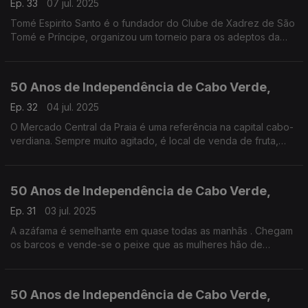
Ep. 33
07 jul. 2025
Tomé Espirito Santo é o fundador do Clube de Xadrez de São
Tomé e Príncipe, organizou um torneio para os adeptos da
modalidade...e falou com a RDP África sobre os 50 anos da
independência do país.
50 Anos de Independência de Cabo Verde,
Ep. 32
04 jul. 2025
O Mercado Central da Praia é uma referência na capital cabo-
verdiana. Sempre muito agitado, é local de venda de fruta,
legumes e peixe fresco mas também tem bancas de comida. A
enviada da RDP-África- esteve lá
50 Anos de Independência de Cabo Verde,
Ep. 31
03 jul. 2025
A azáfama é semelhante em quase todas as manhãs . Chegam
os barcos e vende-se o peixe que as mulheres hão de
comercializar nas ruas da cidade e nos mercados
50 Anos de Independência de Cabo Verde,