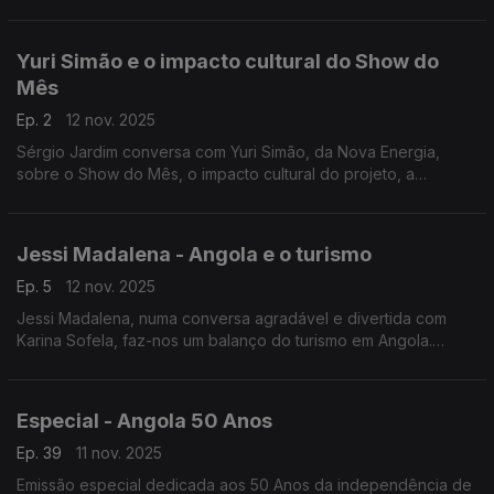
trabalho da Fundação OVINA YETU e a criação da receita
intitulada ‘O Tesouro de Angola’.
Yuri Simão e o impacto cultural do Show do
Mês
Ep. 2
12 nov. 2025
Sérgio Jardim conversa com Yuri Simão, da Nova Energia,
sobre o Show do Mês, o impacto cultural do projeto, a
expansão da música angolana, os desafios do setor e até o
célebre funge que virou marca.
Jessi Madalena - Angola e o turismo
Ep. 5
12 nov. 2025
Jessi Madalena, numa conversa agradável e divertida com
Karina Sofela, faz-nos um balanço do turismo em Angola.
Partilha também destinos a não perder e fala do futuro.
Especial - Angola 50 Anos
Ep. 39
11 nov. 2025
Emissão especial dedicada aos 50 Anos da independência de