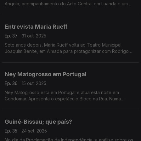
Angola, acompanhamento do Acto Central em Luanda e um
retrato do país nas áreas da política, economia, sociedade e
cultura. Edição de Nuno Sardinha
Entrevista Maria Rueff
Ep. 37
31 out. 2025
Sete anos depois, Maria Rueff volta ao Teatro Municipal
Joaquim Benite, em Almada para protagonizar com Rodrigo
Francisco um espetáculo de Hajo Schüler, que estará em cena
até 30 de novembro na Sala Principal.
Chama-se o Elogio do riso e é uma homenagem aos
Ney Matogrosso em Portugal
comediantes.
Ep. 36
15 out. 2025
Ney Matogrosso está em Portugal e atua esta noite em
Gondomar. Apresenta o espetáculo Bloco na Rua. Numa
conversa com Nuno Sardinha falou do concerto e das
novidades que traz a Portugal
Guiné-Bissau; que país?
Ep. 35
24 set. 2025
No dia da Proclamação da Independência, a análise sobre os