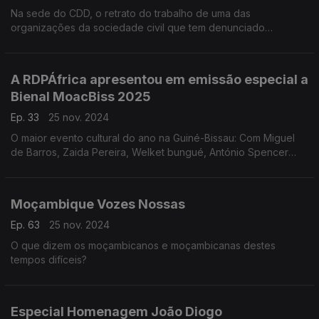
Na sede do CDD, o retrato do trabalho de uma das
organizações da sociedade civil que tem denunciado
atropelos aos direitos
A RDPÁfrica apresentou em emissão especial a
Bienal MoacBiss 2025
Ep. 33
25 nov. 2024
O maior evento cultural do ano na Guiné-Bissau: Com Miguel
de Barros, Zaida Pereira, Welket bungué, António Spencer
Embaló e Nú Barreto, num debate moderado por Nuno
Sardinha
Moçambique Vozes Nossas
Ep. 63
25 nov. 2024
O que dizem os moçambicanos e moçambicanas destes
tempos difíceis?
Especial Homenagem João Diogo