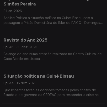
Simões Pereira
31 jan. 2026
Análise Politica á situação política na Guiné-Bissau com a
passagem a Prisão Domiciliária do líder do PAIGC - Domingos
Simões Pereira. Edição de Frederico Pinheiro
Revista do Ano 2025
Ep. 45
30 dez. 2025
Balanço do ano numa emissão realizada no Centro Cultural de
Cabo Verde em Lisboa.
Hora dos Ouvintes para balanço de 2025 com os
correspondentes da RDP-África, com José Gonçalves e Nuno
sardinha e com quem escuta a rádio
Situação politica na Guiné Bissau
Ep. 44
15 dez. 2025
Que impactos terão as decisões tomadas pelos chefes de
Estado e de governo da CEDEAO para responder à crise na
Guiné-Bissau? As opiniões de José Gonçalves, Toni Tcheka e
Sumaila Djaló.