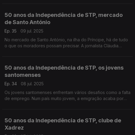
todos.
50 anos da Independência de STP, mercado
de Santo António
Ep. 35
09 jul. 2025
No mercado de Santo António, na ilha do Príncipe, há de tudo
o que os moradores possam precisar. A jornalista Cláudia
Godinho visitou o pequeno mercado e ouviu quem passava
por lá.
50 anos da Independência de STP, os jovens
santomenses
Ep. 34
08 jul. 2025
Os jovens santomenses enfrentam vários desafios como a falta
de emprego. Num país muito jovem, a emigração acaba por
ser uma escolha dos jovens de São Tomé e Príncipe.
50 anos da Independência de STP, clube de
Xadrez