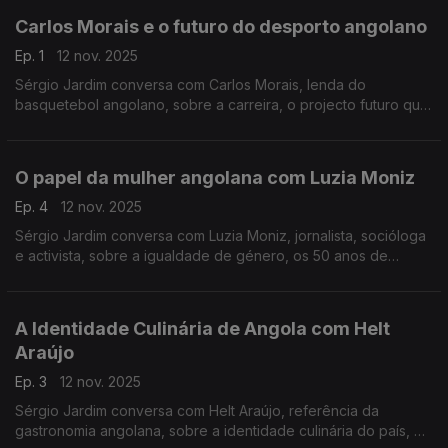
Carlos Morais e o futuro do desporto angolano
Ep. 1
12 nov. 2025
Sérgio Jardim conversa com Carlos Morais, lenda do
basquetebol angolano, sobre a carreira, o projecto futuro que
tem e a sua visão ampla para o futuro do basquetebol no país.
O papel da mulher angolana com Luzia Moniz
Ep. 4
12 nov. 2025
Sérgio Jardim conversa com Luzia Moniz, jornalista, socióloga
e activista, sobre a igualdade de género, os 50 anos de
independência de Angola e o papel da mulher angolana na
sociedade actual.
A Identidade Culinária de Angola com Helt
Araújo
Ep. 3
12 nov. 2025
Sérgio Jardim conversa com Helt Araújo, referência da
gastronomia angolana, sobre a identidade culinária do país, o