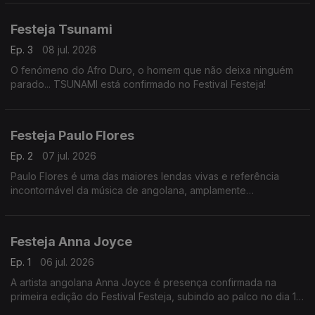
Festeja Tsunami
Ep. 3
08 jul. 2026
O fenómeno do Afro Duro, o homem que não deixa ninguém
parado... TSUNAMI está confirmado no Festival Festeja!
Festeja Paulo Flores
Ep. 2
07 jul. 2026
Paulo Flores é uma das maiores lendas vivas e referência
incontornável da música de angolana, amplamente
reconhecido como o principal embaixador do semba, e um
dos pioneiros da kizomba
Festeja Anna Joyce
Ep. 1
06 jul. 2026
A artista angolana Anna Joyce é presença confirmada na
primeira edição do Festival Festeja, subindo ao palco no dia 17
de julho no Estádio do Olivais e Moscavide, em Lisboa.