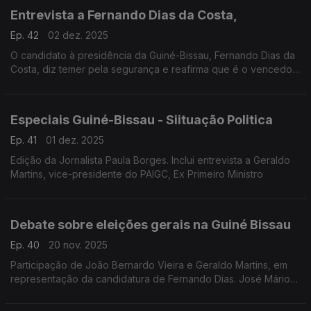
Entrevista a Fernando Dias da Costa,
Ep. 42
02 dez. 2025
O candidato à presidência da Guiné-Bissau, Fernando Dias da
Costa, diz temer pela segurança e reafirma que é o vencedor
e tem forma de provar os resultados.
Especiais Guiné-Bissau - Siituação Politica
Ep. 41
01 dez. 2025
Edição da Jornalista Paula Borges. Inclui entrevista a Geraldo
Martins, vice-presidente do PAIGC, Ex Primeiro Ministro
Debate sobre eleições gerais na Guiné Bissau
Ep. 40
20 nov. 2025
Participação de João Bernardo Vieira e Geraldo Martins, em
representação da candidatura de Fernando Dias. José Mário
Vaz e Baciro confirmados, mas não estiveram disponíveis.
Umaro Sissoco Embaló recusou.