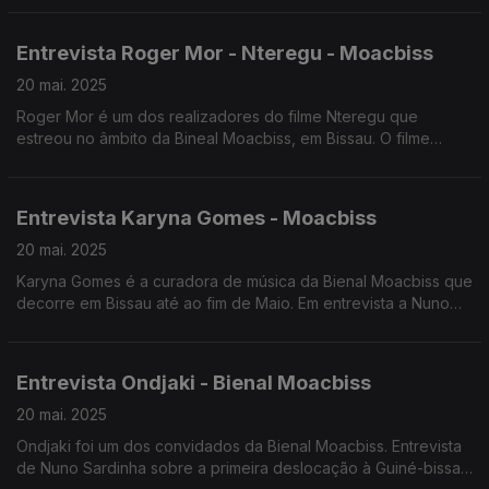
Entrevista Roger Mor - Nteregu - Moacbiss
20 mai. 2025
Roger Mor é um dos realizadores do filme Nteregu que
estreou no âmbito da Bineal Moacbiss, em Bissau. O filme
retrata a história da música moderna da Guiné-Bissau.
entrevista conduzida por Nuno Sardinha
Entrevista Karyna Gomes - Moacbiss
20 mai. 2025
Karyna Gomes é a curadora de música da Bienal Moacbiss que
decorre em Bissau até ao fim de Maio. Em entrevista a Nuno
Sardinha faz o balanço do evento a meio do percurso
Entrevista Ondjaki - Bienal Moacbiss
20 mai. 2025
Ondjaki foi um dos convidados da Bienal Moacbiss. Entrevista
de Nuno Sardinha sobre a primeira deslocação à Guiné-bissau