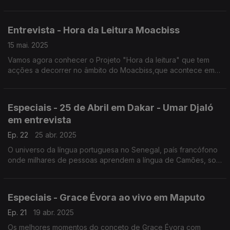
Nuno Sardinha
Entrevista - Hora da Leitura Moacbiss
15 mai. 2025
Vamos agora conhecer o Projeto "Hora da leitura" que tem
acções a decorrer no âmbito do Moacbiss,que acontece em
Bissau
Especiais - 25 de Abril em Dakar - Umar Djaló
em entrevista
Ep. 22
25 abr. 2025
O universo da língua portuguesa no Senegal, país francófono
onde milhares de pessoas aprendem a língua de Camões, sob
o retrato de Umar Djaló, professor da Universidade de Dakar,
entrevista de João Costa Dias
Especiais - Grace Évora ao vivo em Maputo
Ep. 21
19 abr. 2025
Os melhores momentos do conceto de Grace Évora com