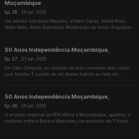
Moçambique
Ep. 28
28 jun. 2025
Um debate com Elisio Macamo, Vitalino Canas, Sheila Khan,
Abilio Neto, Anisio Buanaíssa. Moderação de Simão Anguiláze
50 Anos Independência Moçambique,
Ep. 27
27 jun. 2025
Em Cabo Delgado, os resortes de luxo convivem lado a lado
com favelas. É a partir de um destes bairros ao lado do
Oceano Índico que o enviado especial Frederico Pinheiro nos
relata as condições de vida da população.
50 Anos Independência Moçambique,
Ep. 26
26 jun. 2025
O enviado especial da RDP/África a Moçambique, apanhou o
comboio entre a Beira e Marromeu, um percurso de 11 horas
com surpresas e histórias em todas as paragens, Frederico
Pinheiro