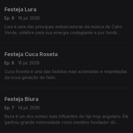
Festeja Lura
Ep. 9
16 jul. 2026
Lura é uma das principais embaixadoras da música de Cabo
Verde, célebre pela sua energia contagiante e por fundir
tradição com modernidade.
Festeja Cuca Roseta
Ep. 8
15 jul. 2026
Cuca Roseta é uma das fadistas mais aclamadas e respeitadas
da nova geração do fado.
Festeja Biura
Ep. 7
14 jul. 2026
Biura é um dos nomes mais influentes do hip-hop angolano. Ele
ganhou grande notoriedade como membro fundador do
icónico grupo Zona 5, coletivo que marcou gerações na