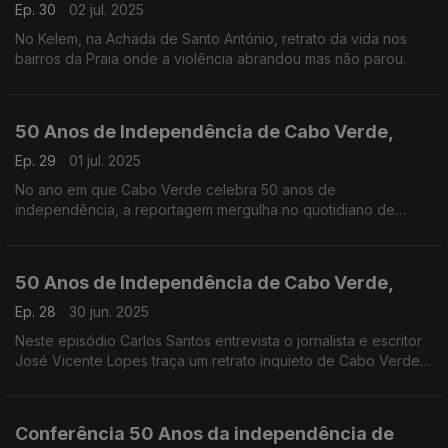
Ep. 30
02 jul. 2025
No Kelem, na Achada de Santo António, retrato da vida nos
bairros da Praia onde a violência abrandou mas não parou.
50 Anos de Independência de Cabo Verde,
Ep. 29
01 jul. 2025
No ano em que Cabo Verde celebra 50 anos de
independência, a reportagem mergulha no quotidiano de
quem vive — ou tenta regressar — às ilhas mais isoladas do
arquipélago. Trabalho do jornalista Carlos Santos
50 Anos de Independência de Cabo Verde,
Ep. 28
30 jun. 2025
Neste episódio Carlos Santos entrevista o jornalista e escritor
José Vicente Lopes traça um retrato inquieto de Cabo Verde,
cinquenta anos depois da independência.
Conferência 50 Anos da independência de