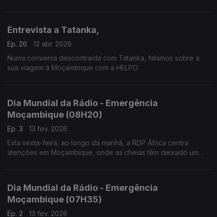
Agostinho Miranda e Chindalena Lourenço. Moderação de
Paula Borges
Entrevista a Tatanka,
Ep. 26
12 abr. 2026
Numa conversa descontraída com Tatanka, falamos sobre a
sua viagem à Moçambique com a HELPO
Dia Mundial da Rádio - Emergência
Moçambique (08H20)
Ep. 3
13 fev. 2026
Esta sexta-feira, ao longo da manhã, a RDP África centra
atenções em Moçambique, onde as cheias têm deixado um
rasto de destruição e que está sob ameaça de um novo
ciclone.
Dia Mundial da Rádio - Emergência
Moçambique (07H35)
Ep. 2
13 fev. 2026