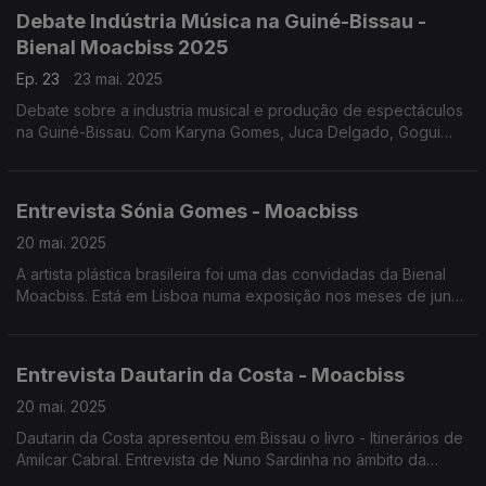
Debate Indústria Música na Guiné-Bissau -
Bienal Moacbiss 2025
Ep. 23
23 mai. 2025
Debate sobre a industria musical e produção de espectáculos
na Guiné-Bissau. Com Karyna Gomes, Juca Delgado, Gogui
Embaló e Ivan Barbosa, num debate moderado por Nuno
Sardinha e realizado no âmbito da bienal MoacBiss
Entrevista Sónia Gomes - Moacbiss
20 mai. 2025
A artista plástica brasileira foi uma das convidadas da Bienal
Moacbiss. Está em Lisboa numa exposição nos meses de junho
e julho de 2025. Entrevista conduzida por Nuno Sardinha
Entrevista Dautarin da Costa - Moacbiss
20 mai. 2025
Dautarin da Costa apresentou em Bissau o livro - Itinerários de
Amilcar Cabral. Entrevista de Nuno Sardinha no âmbito da
Bienal Moacbiss