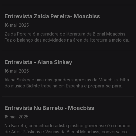
do escritor e editor angolano.
Entrevista Zaida Pereira- Moacbiss
16 mai. 2025
Zaida Pereira é a curadora de literartura da Bienal Moacbiss.
Faz o balanço das actividades na área da literatura a meio da
programação. Entrevista de Nuno Sardinha
Entrevista - Alana Sinkey
16 mai. 2025
Alana Sinkey é uma das grandes surpresas da Moacbiss. Filha
do musico Bidinte trabalha em Espanha e prepara-se para
editar um primeiro album de originais. O reporter Nuno
Sardinha conversou com a cantora.
Entrevista Nu Barreto - Moacbiss
15 mai. 2025
Nu Barreto, conceituado artista plástico guineense é o curador
de Artes Plásticas e Visuais da Bienal Moacbiss, conversa com