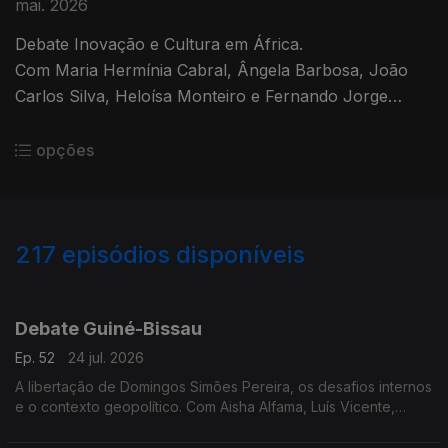
mai. 2026
Debate Inovação e Cultura em África.
Com Maria Hermínia Cabral, Ângela Barbosa, João
Carlos Silva, Heloísa Monteiro e Fernando Jorge
Cardoso.
opções
217
episódios disponíveis
929940
907754
888669
862665
859948
847162
811348
813605
771745
Debate Guiné-Bissau
Ep. 52
24 jul. 2026
A libertação de Domingos Simões Pereira, os desafios internos
e o contexto geopolítico. Com Aisha Alfama, Luís Vicente,
Sumaila Djaló, Armando Lona, Ana Lúcia Sá.