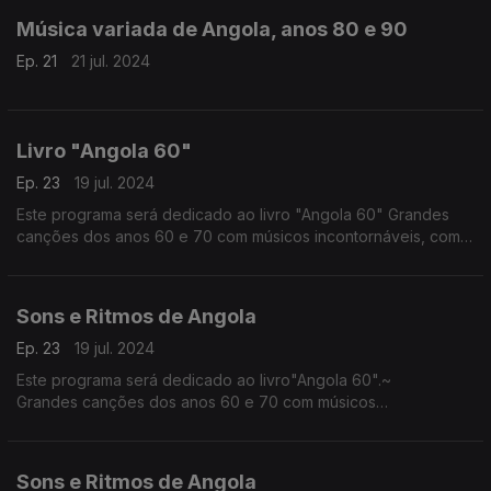
Música variada de Angola, anos 80 e 90
Ep. 21
21 jul. 2024
Livro "Angola 60"
Ep. 23
19 jul. 2024
Este programa será dedicado ao livro "Angola 60" Grandes
canções dos anos 60 e 70 com músicos incontornáveis, como
Elias Diakimuezo, Sofia Rosa, Carlos Lamartine, Africa Shwo,
Teta Lando, Montenegro tantos outros.
Sons e Ritmos de Angola
Ep. 23
19 jul. 2024
Este programa será dedicado ao livro"Angola 60".~
Grandes canções dos anos 60 e 70 com músicos
incontronaveis, como Elias Diakimuezo, Sofia Rosa, Carlos
Lamartine, Africa Shwo, Teta Lando, Montenegroe tantos
outros.
Sons e Ritmos de Angola