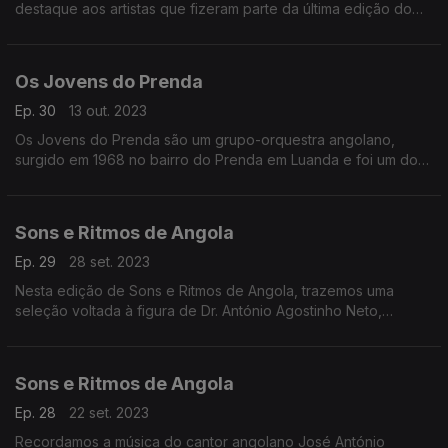
destaque aos artistas que fizeram parte da última edição do
Top dos Mais Queridos, concurso musical da Rádio Nacional
de Angola.
Os Jovens do Prenda
Ep. 30
13 out. 2023
Os Jovens do Prenda são um grupo-orquestra angolano,
surgido em 1968 no bairro do Prenda em Luanda e foi um dos
primeiros grupos angolanos a ter reconhecimento
internacional
Sons e Ritmos de Angola
Ep. 29
28 set. 2023
Nesta edição de Sons e Ritmos de Angola, trazemos uma
seleção voltada à figura de Dr. António Agostinho Neto,
primeiro Presidente de Angola, para assinalar este mês de
Setembro, consagrado a ele.
Sons e Ritmos de Angola
Ep. 28
22 set. 2023
Recordamos a música do cantor angolano José António