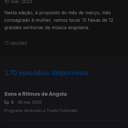
10 mar. 2023
Nesta edição, à propósito do mês de março, mês
consagrado à mulher, vamos tocar 12 faixas de 12
grandes senhoras da música angolana.
opções
270
episódios disponíveis
894091
873442
843799
827871
799604
777530
749787
724630
696017
673422
Sons e Ritmos de Angola
Ep. 9
08 mai. 2026
Programa dedicado a Tonito Furtunato.