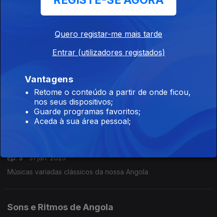
REGISTE-SE AGORA
Sons e Ritmos de Angola
Ep. 5
14 fev. 2025
Quero registar-me mais tarde
Musicas cantadas aos poemas do Antônio Jacinto e Antônio
Agostinho Neto .
Entrar (utilizadores registados)
Vantagens
Sons e Ritmos de Angola
Retome o conteúdo a partir de onde ficou,
Ep. 4
07 fev. 2025
nos seus dispositivos;
Músicas Variadas
Guarde programas favoritos;
Aceda à sua área pessoal;
Sons e Ritmos de Angola
Ep. 3
31 jan. 2025
Músicas variadas clássicos da nossa Angola
Sons e Ritmos de Angola