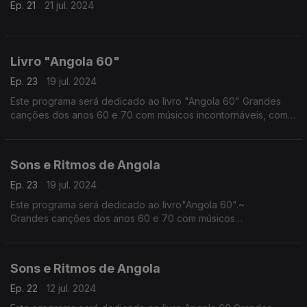
Ep. 21
21 jul. 2024
Livro "Angola 60"
Ep. 23
19 jul. 2024
Este programa será dedicado ao livro "Angola 60" Grandes
canções dos anos 60 e 70 com músicos incontornáveis, como
Elias Diakimuezo, Sofia Rosa, Carlos Lamartine, Africa Shwo,
Teta Lando, Montenegro tantos outros.
Sons e Ritmos de Angola
Ep. 23
19 jul. 2024
Este programa será dedicado ao livro"Angola 60".~
Grandes canções dos anos 60 e 70 com músicos
incontronaveis, como Elias Diakimuezo, Sofia Rosa, Carlos
Lamartine, Africa Shwo, Teta Lando, Montenegroe tantos
outros.
Sons e Ritmos de Angola
Ep. 22
12 jul. 2024