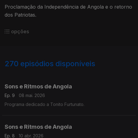
Proclamação da Independência de Angola e o retorno
dos Patriotas.
opções
270
episódios disponíveis
894091
873442
843799
827871
799604
777530
749787
724630
696017
673422
Sons e Ritmos de Angola
Ep. 9
08 mai. 2026
Programa dedicado a Tonito Furtunato.
Sons e Ritmos de Angola
Ep. 8
10 abr. 2026