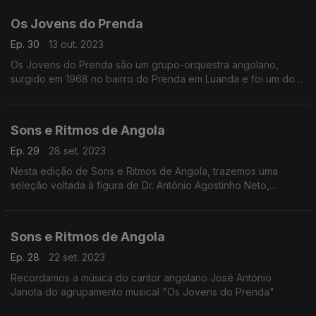
de Angola.
Os Jovens do Prenda
Ep. 30
13 out. 2023
Os Jovens do Prenda são um grupo-orquestra angolano,
surgido em 1968 no bairro do Prenda em Luanda e foi um dos
primeiros grupos angolanos a ter reconhecimento
internacional
Sons e Ritmos de Angola
Ep. 29
28 set. 2023
Nesta edição de Sons e Ritmos de Angola, trazemos uma
seleção voltada à figura de Dr. António Agostinho Neto,
primeiro Presidente de Angola, para assinalar este mês de
Setembro, consagrado a ele.
Sons e Ritmos de Angola
Ep. 28
22 set. 2023
Recordamos a música do cantor angolano José António
Janota do agrupamento musical "Os Jovens do Prenda"