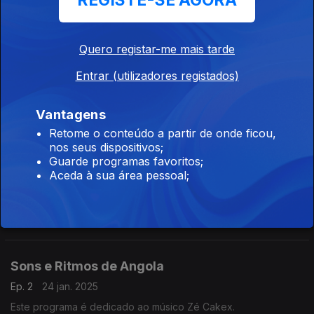
REGISTE-SE AGORA
Musicas cantadas aos poemas do Antônio Jacinto e Antônio
Agostinho Neto .
Quero registar-me mais tarde
Entrar (utilizadores registados)
Sons e Ritmos de Angola
Ep. 4
07 fev. 2025
Vantagens
Músicas Variadas
Retome o conteúdo a partir de onde ficou,
nos seus dispositivos;
Guarde programas favoritos;
Sons e Ritmos de Angola
Aceda à sua área pessoal;
Ep. 3
31 jan. 2025
Músicas variadas clássicos da nossa Angola
Sons e Ritmos de Angola
Ep. 2
24 jan. 2025
Este programa é dedicado ao músico Zé Cakex.