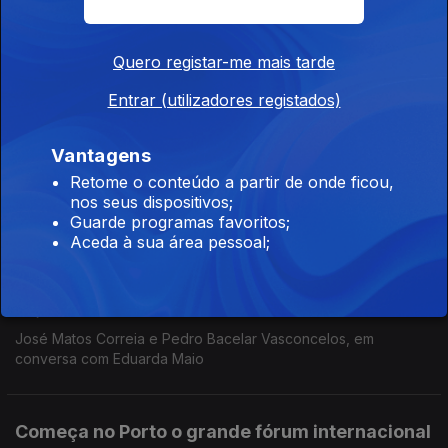
pontos essenciais deve acontecer entre esta e a próxima
semana. Eduarda Maio conversa com os constitucionalistas
Miguel Prata Roque e Jorge Bacelar Gouveia.
Quero registar-me mais tarde
Começa hoje o maior exercício de defesa
Entrar (utilizadores registados)
aérea da NATO
12 jun. 2023
Vantagens
Vai realizar-se em plena guerra da Rússia contra a Ucrânia e
Retome o conteúdo a partir de onde ficou,
tem a invasão da Alemanha como cenário. A análise do Major-
nos seus dispositivos;
General Isidro De Morais Pereira e de Armando Marques
Guarde programas favoritos;
Guedes, prof. jubilado da Nova School of Law.
Aceda à sua área pessoal;
A seriedade e a integridade das Comissões
Parlamentares
07 jun. 2023
José Matos Correia e Pedro Bacelar Vasconcelos, em
conversa com Eduarda Maio
Começa no Porto o grande fórum internacional