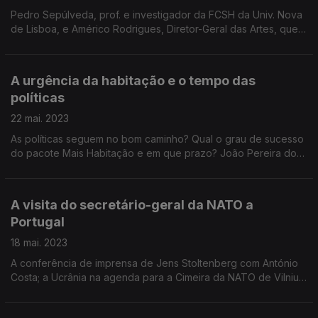
Pedro Sepúlveda, prof. e investigador da FCSH da Univ. Nova
de Lisboa, e Américo Rodrigues, Diretor-Geral das Artes, que
coordenou a Biblioteca Municipal Eduardo Lourenço,
recordam o pensamento do ensaísta e filósofo.
A urgência da habitação e o tempo das
políticas
22 mai. 2023
As políticas seguem no bom caminho? Qual o grau de sucesso
do pacote Mais Habitação e em que prazo? João Pereira dos
Santos, economista e professor do ISEG, e Luís Mendes,
geógrafo do IGOT, debatem a crise na habitação.
A visita do secretário-geral da NATO a
Portugal
18 mai. 2023
A conferência de imprensa de Jens Stoltenberg com António
Costa; a Ucrânia na agenda para a Cimeira da NATO de Vilnius.
A análise do professor José Francisco Pavia e do Major-
General Arnault Moreira.