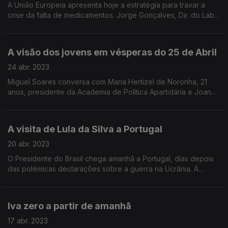
A União Europeia apresenta hoje a estratégia para travar a
crise da falta de medicamentos. Jorge Gonçalves, Dir. do Lab
de Farmacologia da UP e José Aranda da Silva, antigo
presidente do INFARMED debatem o problema.
A visão dos jovens em vésperas do 25 de Abril
24 abr. 2023
Miguel Soares conversa com Maria Hertizel de Noronha, 21
anos, presidente da Academia de Política Apartidária e Joana
Rebelo Morais, 33 anos, doutoranda em Política Comparada no
ICS.
A visita de Lula da Silva a Portugal
20 abr. 2023
O Presidente do Brasil chega amanhã a Portugal, dias depois
das polémicas declarações sobre a guerra na Ucrânia. A
viagem de Lula a Portugal analisada por Pavlo Sadokha, Tânia
Veiga e Bruno Ferreira da Costa
Iva zero a partir de amanhã
17 abr. 2023