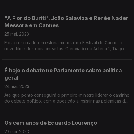
mar. Com Ana Fontoura Gouveia, Secretária de Estado da
Energia, e Pedro Amaral Jorge, CEO da APREN.
"A Flor do Buriti". João Salaviza e Renée Nader
Messora em Cannes
25 mai. 2023
Foi apresentado em estreia mundial no Festival de Cannes o
novo filme dos dois cineastas. O enviado da Antena 1, Tiago
Alves, entrevistou-os sobre "A Flor do Buriti", rodado junto de
uma tribo indígena no Brasil.
É hoje o debate no Parlamento sobre política
geral
24 mai. 2023
Até que ponto conseguirá o primeiro-ministro liderar o caminho
do debate político, com a oposição a insistir nas polémicas das
últimas semanas no Governo? A análise de António Costa Pinto
e André Freire.
Os cem anos de Eduardo Lourenço
23 mai. 2023