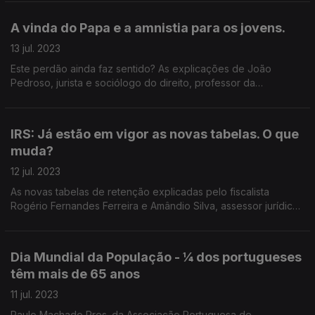
Internacionais
A vinda do Papa e a amnistia para os jovens.
13 jul. 2023
Este perdão ainda faz sentido? As explicações de João
Pedroso, jurista e sociólogo do direito, professor da
Universidade de Coimbra, investigador do CES e do
constitucionalista Miguel Prata Roque
IRS: Já estão em vigor as novas tabelas. O que
muda?
12 jul. 2023
As novas tabelas de retenção explicadas pelo fiscalista
Rogério Fernandes Ferreira e Amândio Silva, assessor jurídico
da Ordem dos contabilistas certificados
Dia Mundial da População - ¼ dos portugueses
têm mais de 65 anos
11 jul. 2023
Paulo Machado Pres. da Associação Portuguesa de