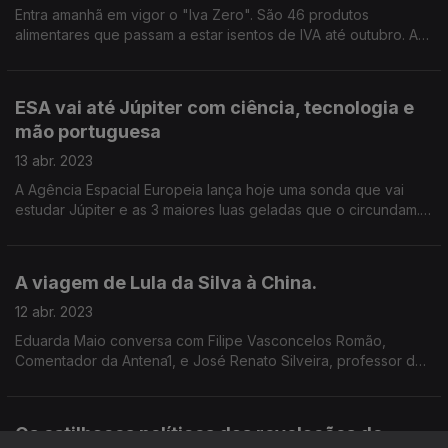
Entra amanhã em vigor o "Iva Zero". São 46 produtos
alimentares que passam a estar isentos de IVA até outubro. A
análise de Gonçalo Lobo Xavier, Pedro Brinca e Eduardo
Oliveira e Sousa.
ESA vai até Júpiter com ciência, tecnologia e
mão portuguesa
13 abr. 2023
A Agência Espacial Europeia lança hoje uma sonda que vai
estudar Júpiter e as 3 maiores luas geladas que o circundam.
O homem aos comandos da Missão Juice, Bruno Sousa,
esteve à conversa com o jornalista João Couraceiro.
A viagem de Lula da Silva à China.
12 abr. 2023
Eduarda Maio conversa com Filipe Vasconcelos Romão,
Comentador da Antena1, e José Renato Silveira, professor de
Relações Internacionais na Universidade Federal de Santa
Maria, Rio Grande do Sul.
Os estilhaços políticos das revelações do