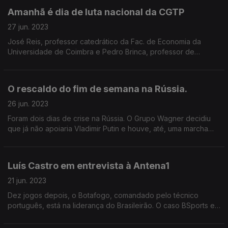
Amanhã é dia de luta nacional da CGTP
27 jun. 2023
José Reis, professor catedrático da Fac. de Economia da
Universidade de Coimbra e Pedro Brinca, professor de
Macroeconomia da Universidade Nova de Lisboa, analisam o
termómetro social e económico do país
O rescaldo do fim de semana na Rússia.
26 jun. 2023
Foram dois dias de crise na Rússia. O Grupo Wagner decidiu
que já não apoiaria Vladimir Putin e houve, até, uma marcha
rumo ao Kremlin que acabou por ser desmobilizada. A análise
de Tiago André Lopes e Agostinho Costa.
Luís Castro em entrevista à Antena1
21 jun. 2023
Dez jogos depois, o Botafogo, comandado pelo técnico
português, está na liderança do Brasileirão. O caso BSports e
a guerra na Ucrânia são dois dos temas abordados nesta
entrevista ao jornalista Pedro Sá Guerra.