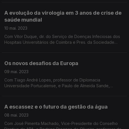
investigadora do Instituto do Oriente e prof. no ISCSP.
A evolução da virologia em 3 anos de crise de
saúde mundial
10 mai. 2023
Com Vítor Duque, dir. do Serviço de Doenças Infeciosas dos
Hospitais Universitários de Coimbra e Pres. da Sociedade
Portuguesa de Virologia, e Laura Brum, virologista da Fac. de
Ciências Médicas da Univ. Nova de Lisboa.
Os novos desafios da Europa
09 mai. 2023
Com Tiago André Lopes, professor de Diplomacia
Universidade Portucalense, e Paulo de Almeida Sande,
especialista em Assuntos Europeus e investigador do Instituto
de Estudos Políticos da Universidade Católica.
A escassez e o futuro da gestão da água
08 mai. 2023
Com José Pimenta Machado, Vice-Presidente do Conselho