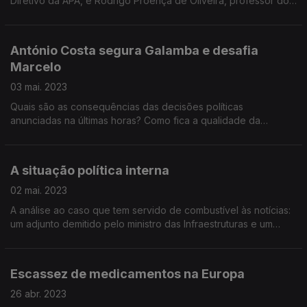
Diretivo da APA, e Rodrigo Proença de Oliveira, professor do
IST, na área científica de Hidráulica, Ambiente e Recursos
Hídricos, investigador no CERIS.
António Costa segura Galamba e desafia
Marcelo
03 mai. 2023
Quais são as consequências das decisões políticas
anunciadas na últimas horas? Como fica a qualidade da
governação? A análise com André Freire, João António e
Pedro Sousa Carvalho.
A situação política interna
02 mai. 2023
A análise ao caso que tem servido de combustível às notícias:
um adjunto demitido pelo ministro das Infraestruturas e um
computador. Com Bruno Ferreira da Costa e António Costa
Pinto.
Escassez de medicamentos na Europa
26 abr. 2023