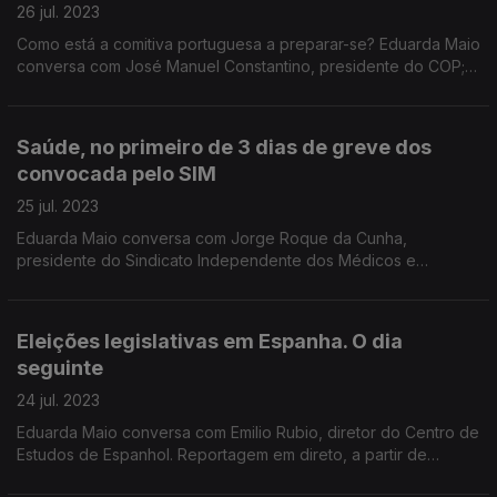
26 jul. 2023
Como está a comitiva portuguesa a preparar-se? Eduarda Maio
conversa com José Manuel Constantino, presidente do COP;
Marco Alves, chefe de missão; e Luís Figueiredo, chefe de
missão para os Jogos Paralímpicos.
Saúde, no primeiro de 3 dias de greve dos
convocada pelo SIM
25 jul. 2023
Eduarda Maio conversa com Jorge Roque da Cunha,
presidente do Sindicato Independente dos Médicos e
Constantino Sakellarides, professor Catedrático Jubilado da
Escola Nacional de Saúde Pública.
Eleições legislativas em Espanha. O dia
seguinte
24 jul. 2023
Eduarda Maio conversa com Emilio Rubio, diretor do Centro de
Estudos de Espanhol. Reportagem em direto, a partir de
Madrid, dos enviados especiais da Antena1: Isabel Cunha e