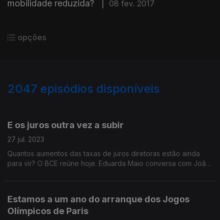
mobilidade reduzida?
|
08 fev. 2017
opções
2047
episódios disponíveis
703344
696608
690545
683066
E os juros outra vez a subir
27 jul. 2023
Quantos aumentos das taxas de juros diretoras estão ainda
para vir? O BCE reúne hoje. Eduarda Maio conversa com João
Loureiro, professor na FEP; e Pedro Sousa Carvalho,
comentador de Economia da Antena 1.
Estamos a um ano do arranque dos Jogos
Olímpicos de Paris