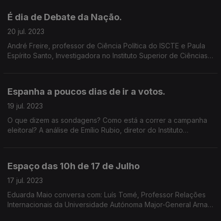
Mário Antunes.
É dia de Debate da Nação.
20 jul. 2023
André Freire, professor de Ciência Política do ISCTE e Paula
Espírito Santo, Investigadora no Instituto Superior de Ciências
Sociais e Políticas analisam o que esperar deste Estado da
Nação.
Espanha a poucos dias de ir a votos.
19 jul. 2023
O que dizem as sondagens? Como está a correr a campanha
eleitoral? A análise de Emílio Rubio, diretor do Instituto
Espanhol do Porto e reportagem dos enviados da Antena1 a
Espanha, Isabel Cunha e Mário Antunes.
Espaço das 10h de 17 de Julho
17 jul. 2023
Eduarda Maio conversa com: Luís Tomé, Professor Relações
Internacionais da Universidade Autónoma Major-General Arnaut
Moreira, especialista em Assuntos Militares e Relações