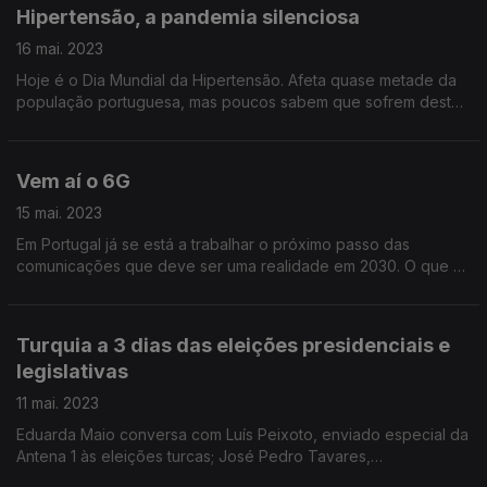
Hipertensão, a pandemia silenciosa
16 mai. 2023
Hoje é o Dia Mundial da Hipertensão. Afeta quase metade da
população portuguesa, mas poucos sabem que sofrem desta
desta doença. Eduarda Maio conversa com Rosa Pinho,
presidente da Sociedade Portuguesa de Hipertensão.
Vem aí o 6G
15 mai. 2023
Em Portugal já se está a trabalhar o próximo passo das
comunicações que deve ser uma realidade em 2030. O que é
o 6G? O que vai permitir?
Turquia a 3 dias das eleições presidenciais e
legislativas
11 mai. 2023
Eduarda Maio conversa com Luís Peixoto, enviado especial da
Antena 1 às eleições turcas; José Pedro Tavares,
correspondente da Antena 1 na Turquia; e Isabel David,