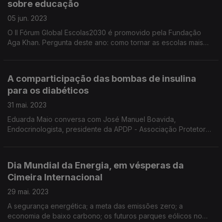
sobre educação
05 jun. 2023
O II Fórum Global Escolas2030 é promovido pela Fundação
Aga Khan. Pergunta deste ano: como tornar as escolas mais
inclusivas e o ensino nas sociedades mais plural até 2030?
Análise com Catarina Ferreira e Joana Cadima.
A comparticipação das bombas de insulina
para os diabéticos
31 mai. 2023
Eduarda Maio conversa com José Manuel Boavida,
Endocrinologista, presidente da APDP - Associação Protetora
dos Diabéticos Portugueses.
Dia Mundial da Energia, em vésperas da
Cimeira Internacional
29 mai. 2023
A segurança energética; a meta das emissões zero; a
economia de baixo carbono; os futuros parques eólicos no