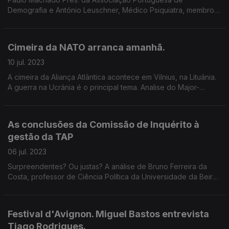
Demografia e António Leuschner, Médico Psiquiatra, membro
das Direções da Sociedade Portuguesa de Geriatria e
Gerontologia fazem a radiografia ao país
Cimeira da NATO arranca amanhã.
10 jul. 2023
A cimeira da Aliança Atlântica acontece em Vilnius, na Lituânia.
A guerra na Ucrânia é o principal tema. Analise do Major-
General Isidro De Morais Pereira
As conclusões da Comissão de Inquérito à
gestão da TAP
06 jul. 2023
Surpreendentes? Ou justas? A análise de Bruno Ferreira da
Costa, professor de Ciência Política da Universidade da Beira
Interior, e de Ricardo Jorge Pinto, jornalista e comentador de
Política Nacional da RTP.
Festival d'Avignon. Miguel Bastos entrevista
Tiago Rodrigues.