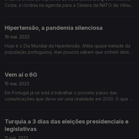
Costa; a Ucrânia na agenda para a Cimeira da NATO de Vilnius.
A análise do professor José Francisco Pavia e do Major-
General Arnault Moreira.
Hipertensão, a pandemia silenciosa
16 mai. 2023
Hoje é o Dia Mundial da Hipertensão. Afeta quase metade da
população portuguesa, mas poucos sabem que sofrem desta
desta doença. Eduarda Maio conversa com Rosa Pinho,
presidente da Sociedade Portuguesa de Hipertensão.
Vem aí o 6G
15 mai. 2023
Em Portugal já se está a trabalhar o próximo passo das
comunicações que deve ser uma realidade em 2030. O que é
o 6G? O que vai permitir?
Turquia a 3 dias das eleições presidenciais e
legislativas
11 mai. 2023