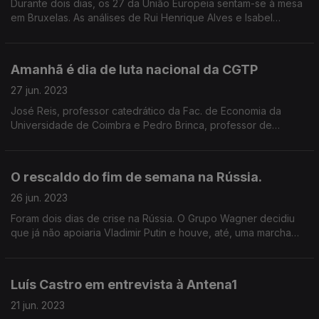
Durante dois dias, os 27 da União Europeia sentam-se à mesa
em Bruxelas. As análises de Rui Henrique Alves e Isabel
Camisão.
Amanhã é dia de luta nacional da CGTP
27 jun. 2023
José Reis, professor catedrático da Fac. de Economia da
Universidade de Coimbra e Pedro Brinca, professor de
Macroeconomia da Universidade Nova de Lisboa, analisam o
termómetro social e económico do país
O rescaldo do fim de semana na Rússia.
26 jun. 2023
Foram dois dias de crise na Rússia. O Grupo Wagner decidiu
que já não apoiaria Vladimir Putin e houve, até, uma marcha
rumo ao Kremlin que acabou por ser desmobilizada. A análise
de Tiago André Lopes e Agostinho Costa.
Luís Castro em entrevista à Antena1
21 jun. 2023