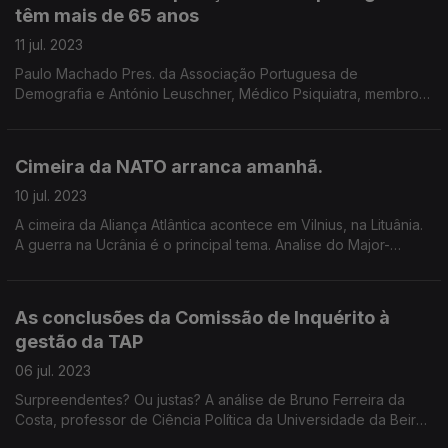
têm mais de 65 anos
11 jul. 2023
Paulo Machado Pres. da Associação Portuguesa de
Demografia e António Leuschner, Médico Psiquiatra, membro
das Direções da Sociedade Portuguesa de Geriatria e
Gerontologia fazem a radiografia ao país
Cimeira da NATO arranca amanhã.
10 jul. 2023
A cimeira da Aliança Atlântica acontece em Vilnius, na Lituânia.
A guerra na Ucrânia é o principal tema. Analise do Major-
General Isidro De Morais Pereira
As conclusões da Comissão de Inquérito à
gestão da TAP
06 jul. 2023
Surpreendentes? Ou justas? A análise de Bruno Ferreira da
Costa, professor de Ciência Política da Universidade da Beira
Interior, e de Ricardo Jorge Pinto, jornalista e comentador de