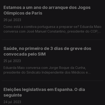
Estamos a um ano do arranque dos Jogos
Olímpicos de Paris
26 jul. 2023
Como está a comitiva portuguesa a preparar-se? Eduarda Maio
conversa com José Manuel Constantino, presidente do COP;
Marco Alves, chefe de missão; e Luís Figueiredo, chefe de
missão para os Jogos Paralímpicos.
Saúde, no primeiro de 3 dias de greve dos
convocada pelo SIM
25 jul. 2023
Eduarda Maio conversa com Jorge Roque da Cunha,
presidente do Sindicato Independente dos Médicos e
Constantino Sakellarides, professor Catedrático Jubilado da
Escola Nacional de Saúde Pública.
Eleições legislativas em Espanha. O dia
seguinte
24 jul. 2023