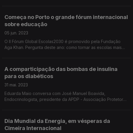
Começa no Porto o grande fórum internacional
sobre educação
05 jun. 2023
O II Fórum Global Escolas2030 é promovido pela Fundação
Aga Khan. Pergunta deste ano: como tornar as escolas mais
inclusivas e o ensino nas sociedades mais plural até 2030?
Análise com Catarina Ferreira e Joana Cadima.
A comparticipação das bombas de insulina
para os diabéticos
31 mai. 2023
Eduarda Maio conversa com José Manuel Boavida,
Endocrinologista, presidente da APDP - Associação Protetora
dos Diabéticos Portugueses.
Dia Mundial da Energia, em vésperas da
Cimeira Internacional