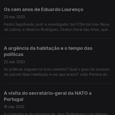
e André Freire.
Os cem anos de Eduardo Lourenço
23 mai. 2023
Pedro Sepúlveda, prof. e investigador da FCSH da Univ. Nova
de Lisboa, e Américo Rodrigues, Diretor-Geral das Artes, que
coordenou a Biblioteca Municipal Eduardo Lourenço,
recordam o pensamento do ensaísta e filósofo.
A urgência da habitação e o tempo das
políticas
22 mai. 2023
As políticas seguem no bom caminho? Qual o grau de sucesso
do pacote Mais Habitação e em que prazo? João Pereira dos
Santos, economista e professor do ISEG, e Luís Mendes,
geógrafo do IGOT, debatem a crise na habitação.
A visita do secretário-geral da NATO a
Portugal
18 mai. 2023
A conferência de imprensa de Jens Stoltenberg com António