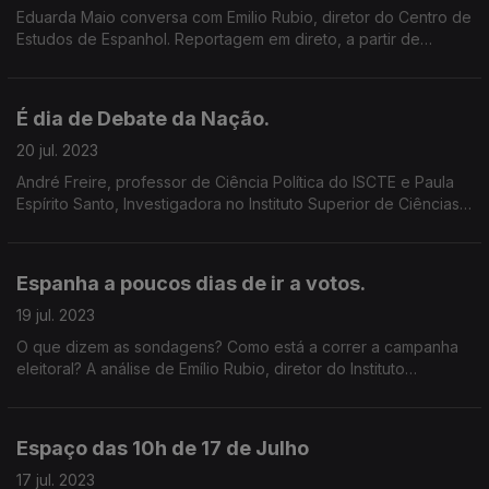
Eduarda Maio conversa com Emilio Rubio, diretor do Centro de
Estudos de Espanhol. Reportagem em direto, a partir de
Madrid, dos enviados especiais da Antena1: Isabel Cunha e
Mário Antunes.
É dia de Debate da Nação.
20 jul. 2023
André Freire, professor de Ciência Política do ISCTE e Paula
Espírito Santo, Investigadora no Instituto Superior de Ciências
Sociais e Políticas analisam o que esperar deste Estado da
Nação.
Espanha a poucos dias de ir a votos.
19 jul. 2023
O que dizem as sondagens? Como está a correr a campanha
eleitoral? A análise de Emílio Rubio, diretor do Instituto
Espanhol do Porto e reportagem dos enviados da Antena1 a
Espanha, Isabel Cunha e Mário Antunes.
Espaço das 10h de 17 de Julho
17 jul. 2023