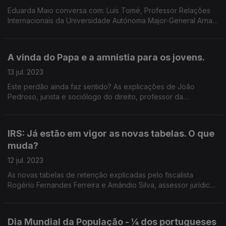
Eduarda Maio conversa com: Luís Tomé, Professor Relações
Internacionais da Universidade Autónoma Major-General Arnaut
Moreira, especialista em Assuntos Militares e Relações
Internacionais
A vinda do Papa e a amnistia para os jovens.
13 jul. 2023
Este perdão ainda faz sentido? As explicações de João
Pedroso, jurista e sociólogo do direito, professor da
Universidade de Coimbra, investigador do CES e do
constitucionalista Miguel Prata Roque
IRS: Já estão em vigor as novas tabelas. O que
muda?
12 jul. 2023
As novas tabelas de retenção explicadas pelo fiscalista
Rogério Fernandes Ferreira e Amândio Silva, assessor jurídico
da Ordem dos contabilistas certificados
Dia Mundial da População - ¼ dos portugueses