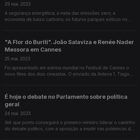
29 mai. 2023
A segurança energética; a meta das emissões zero; a
economia de baixo carbono; os futuros parques eólicos no
mar. Com Ana Fontoura Gouveia, Secretária de Estado da
Energia, e Pedro Amaral Jorge, CEO da APREN.
"A Flor do Buriti". João Salaviza e Renée Nader
Messora em Cannes
25 mai. 2023
Foi apresentado em estreia mundial no Festival de Cannes o
novo filme dos dois cineastas. O enviado da Antena 1, Tiago
Alves, entrevistou-os sobre "A Flor do Buriti", rodado junto de
uma tribo indígena no Brasil.
É hoje o debate no Parlamento sobre política
geral
24 mai. 2023
Até que ponto conseguirá o primeiro-ministro liderar o caminho
do debate político, com a oposição a insistir nas polémicas das
últimas semanas no Governo? A análise de António Costa Pinto