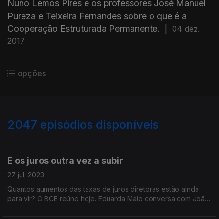
Nuno Lemos Pires e os professores José Manuel
Pureza e Teixeira Fernandes sobre o que é a
Cooperação Estruturada Permanente.
|
04 dez.
2017
opções
2047
episódios disponíveis
703344
696608
690545
E os juros outra vez a subir
27 jul. 2023
Quantos aumentos das taxas de juros diretoras estão ainda
para vir? O BCE reúne hoje. Eduarda Maio conversa com João
Loureiro, professor na FEP; e Pedro Sousa Carvalho,
comentador de Economia da Antena 1.