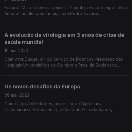
Eduarda Maio conversa com Luís Peixoto, enviado especial da
Antena 1 às eleições turcas; José Pedro Tavares,
correspondente da Antena 1 na Turquia; e Isabel David,
investigadora do Instituto do Oriente e prof. no ISCSP.
A evolução da virologia em 3 anos de crise de
saúde mundial
10 mai. 2023
Com Vítor Duque, dir. do Serviço de Doenças Infeciosas dos
Hospitais Universitários de Coimbra e Pres. da Sociedade
Portuguesa de Virologia, e Laura Brum, virologista da Fac. de
Ciências Médicas da Univ. Nova de Lisboa.
Os novos desafios da Europa
09 mai. 2023
Com Tiago André Lopes, professor de Diplomacia
Universidade Portucalense, e Paulo de Almeida Sande,
especialista em Assuntos Europeus e investigador do Instituto
de Estudos Políticos da Universidade Católica.