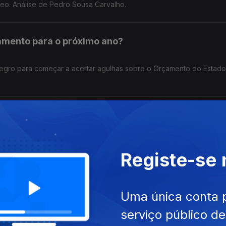
eo. Análise de Pedro Sousa Carvalho.
mento para o próximo ano?
enegro para começar a acertar agulhas sobre o Orçamento do Estado
s taxas inalteradas até setembro?
 verão, que se realiza hoje, espera-se que o Banco Central Europeu
idas nas taxas para setembro. Análise de Clara Teixeira.
Registe-se
rio” que há em Portugal?
Uma única conta 
serviço público d
cada dez freguesias portuguesas não têm uma caixa Multibanco pa