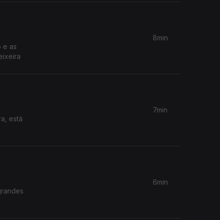
8min
 e as
eixeira
7min
6min
grandes