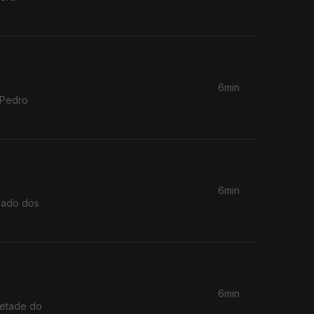
6min
 Pedro
6min
evado dos
6min
metade do