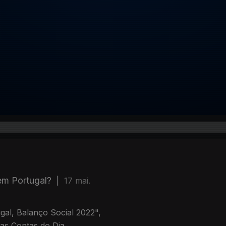
em Portugal?
|
17 mai.
gal, Balanço Social 2022",
nas Contas do Dia.