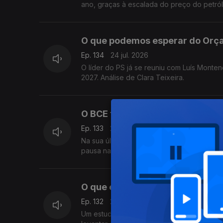
ano, graças à escalada do preço do petról
O que podemos esperar do Orça
Ep. 134
24 jul. 2026
O líder do PS já se reuniu com Luís Mont
2027. Análise de Clara Teixeira.
O BCE tem razões para manter a
Ep. 133
23 jul. 2026
Na sua última reunião antes das férias de
pausa na subida dos juros e adie novas mex
O que explica o “deserto bancá
Ep. 132
21 jul. 2026
Um estudo do BdP revelou que quatro em 