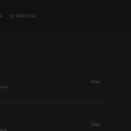
A
PARTILHA
6min
 com
7min
terá