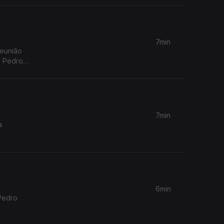
7min
reunião
e Pedro
7min
a
6min
Pedro