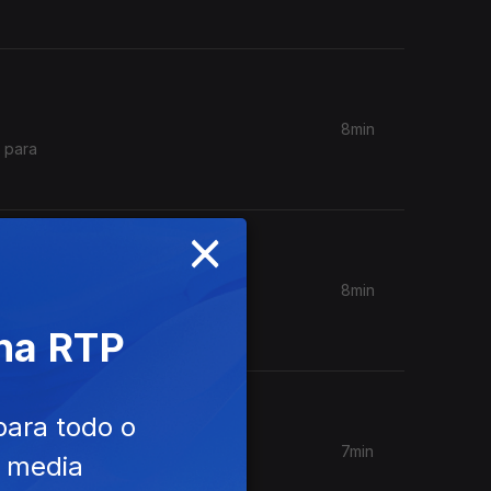
8min
 para
×
8min
 faça uma
 na RTP
para todo o
7min
e media
ra