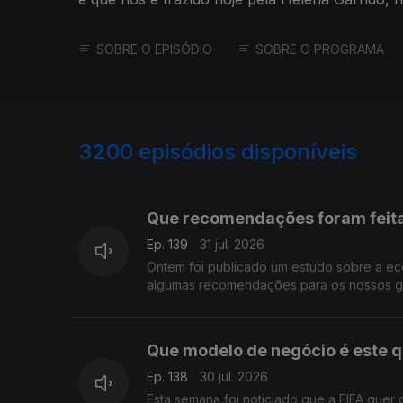
SOBRE O EPISÓDIO
SOBRE O PROGRAMA
3200
episódios disponíveis
942835
939399
Que recomendações foram feit
Ep. 139
31 jul. 2026
Ontem foi publicado um estudo sobre a e
algumas recomendações para os nossos go
Que modelo de negócio é este q
Ep. 138
30 jul. 2026
Esta semana foi noticiado que a FIFA quer 