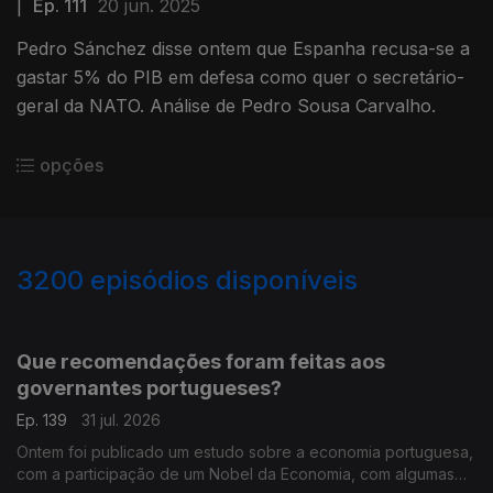
|
Ep. 111
20 jun. 2025
Pedro Sánchez disse ontem que Espanha recusa-se a
gastar 5% do PIB em defesa como quer o secretário-
geral da NATO. Análise de Pedro Sousa Carvalho.
opções
3200
episódios disponíveis
942835
939399
935472
Que recomendações foram feitas aos
governantes portugueses?
Ep. 139
31 jul. 2026
Ontem foi publicado um estudo sobre a economia portuguesa,
com a participação de um Nobel da Economia, com algumas