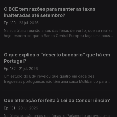
O BCE tem razões para manter as taxas
inalteradas até setembro?
Ep. 133
23 jul. 2026
Na sua última reunião antes das férias de verão, que se realiza
hoje, espera-se que o Banco Central Europeu faça uma pausa
na subida dos juros e adie novas mexidas nas taxas para
setembro. Análise de Clara Teixeira.
O que explica o “deserto bancário” que há em
Portugal?
Ep. 132
21 jul. 2026
Um estudo do BdP revelou que quatro em cada dez
freguesias portuguesas não têm uma caixa Multibanco para
levantar dinheiro ou uma agência bancária para fazer uma
operação com notas e moedas. Análise de Clara Teixeira.
Que alteração foi feita à Lei da Concorrência?
Ep. 131
20 jul. 2026
Na última sessão antes das férias, o Parlamento aprovou uma