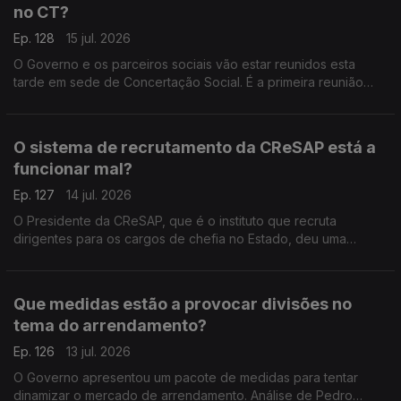
no CT?
Ep. 128
15 jul. 2026
O Governo e os parceiros sociais vão estar reunidos esta
tarde em sede de Concertação Social. É a primeira reunião
depois de o Parlamento ter chumbado as alterações que o
Governo queria fazer à Lei do Trabalho. Análise de Pedro
Sousa Carvalho.
O sistema de recrutamento da CReSAP está a
funcionar mal?
Ep. 127
14 jul. 2026
O Presidente da CReSAP, que é o instituto que recruta
dirigentes para os cargos de chefia no Estado, deu uma
entrevista onde crítica o atual sistema de recrutamento. Análise
de Pedro Sousa Carvalho.
Que medidas estão a provocar divisões no
tema do arrendamento?
Ep. 126
13 jul. 2026
O Governo apresentou um pacote de medidas para tentar
dinamizar o mercado de arrendamento. Análise de Pedro