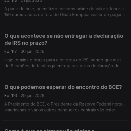
Ep. 118
01 jul. 2026
A partir de hoje, quem fizer compras online de valor inferior a
150 euros vindas de fora de União Europeia vai ter de pagar
uma taxa extra de 3 euros por cada produto que comprar.
Análise de Pedro Sousa Carvalho.
O que acontece se não entregar a declaração
de IRS no prazo?
Ep. 117
30 jun. 2026
Hoje termina o prazo para a entrega do IRS, sendo que mais
de 6 milhões de famílias já entregaram a sua declaração de
rendimentos. Análise de Pedro Sousa Carvalho.
O que podemos esperar do encontro do BCE?
Ep. 116
29 jun. 2026
A Presidente do BCE, o Presidente da Reserva Federal norte-
americanas e vários outros banqueiros centrais vão estar
reunidos em Sintra, na Penha Longa, para o encontro anual do
BCE. Análise de Pedro Sousa Carvalho.