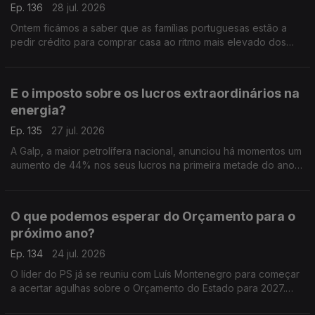
Ep. 136
28 jul. 2026
Ontem ficámos a saber que as famílias portuguesas estão a
pedir crédito para comprar casa ao ritmo mais elevado dos
últimos 23 anos. Análise de Pedro Sousa Carvalho.
E o imposto sobre os lucros extraordinários na
energia?
Ep. 135
27 jul. 2026
A Galp, a maior petrolífera nacional, anunciou há momentos um
aumento de 44% nos seus lucros na primeira metade do ano,
graças à escalada do preço do petróleo. Análise de Pedro
Sousa Carvalho.
O que podemos esperar do Orçamento para o
próximo ano?
Ep. 134
24 jul. 2026
O líder do PS já se reuniu com Luís Montenegro para começar
a acertar agulhas sobre o Orçamento do Estado para 2027.
Análise de Clara Teixeira.