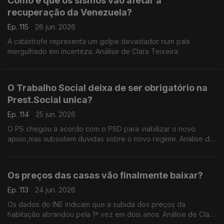
Como é que os sismos vão afetar a
recuperação da Venezuela?
Ep. 115
26 jun. 2026
A catástrofe representa um golpe devastador num país
mergulhado em incerteza. Análise de Clara Teixeira
O Trabalho Social deixa de ser obrigatório na
Prest.Social unica?
Ep. 114
25 jun. 2026
O PS chegou a acordo com o PSD para viabilizar o novo
apoio,mas subsistem duvidas sobre o novo regime. Analise de
Clara Teixeira
Os preços das casas vão finalmente baixar?
Ep. 113
24 jun. 2026
Os dados do INE indicam que a subida dos preços da
habitação abrandou pela 1ª vez em dois anos. Análise de Clara