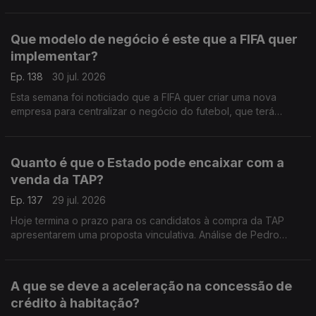
recomendações para os nossos governantes. Análise de
Pedro Sousa Carvalho.
Que modelo de negócio é este que a FIFA quer
implementar?
Ep. 138
30 jul. 2026
Esta semana foi noticiado que a FIFA quer criar uma nova
empresa para centralizar o negócio do futebol, que terá
acionistas privados, para além das federações dos vários
países. Análise de Pedro Sousa Carvalho.
Quanto é que o Estado pode encaixar com a
venda da TAP?
Ep. 137
29 jul. 2026
Hoje termina o prazo para os candidatos à compra da TAP
apresentarem uma proposta vinculativa. Análise de Pedro
Sousa Carvalho.
A que se deve a aceleração na concessão de
crédito à habitação?