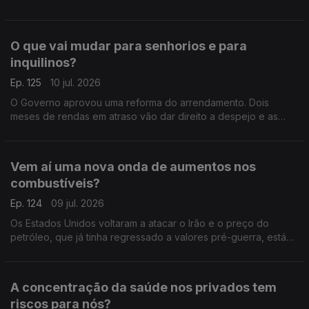
Sousa Carvalho.
O que vai mudar para senhorios e para
inquilinos?
Ep. 125
10 jul. 2026
O Governo aprovou uma reforma do arrendamento. Dois
meses de rendas em atraso vão dar direito a despejo e as
rendas antigas de inquilinos com menos de 65 anos podem
ser descongeladas e aumentar. Análise de Clara Teixeira
Vem aí uma nova onda de aumentos nos
combustíveis?
Ep. 124
09 jul. 2026
Os Estados Unidos voltaram a atacar o Irão e o preço do
petróleo, que já tinha regressado a valores pré-guerra, está
outra vez a subir nos mercados internacionais. Análise de Clara
Teixeira
A concentração da saúde nos privados tem
riscos para nós?