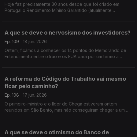
Hoje faz precisamente 30 anos desde que foi criado em
Portugal o Rendimento Mínimo Garantido (atualmente
conhecido por Rendimento Social de Inserção ? RSI). Análise
de Pedro Sousa Carvalho.
A que se deve o nervosismo dos investidores?
Ep. 109
18 jun. 2026
Ontem, ficámos a conhecer os 14 pontos do Memorando de
Entendimento entre o Irão e os EUA para pôr um termo à
guerra no Médio Oriente. Mas os mercados continuam
nervosos. Análise de Pedro Sousa Carvalho.
A reforma do Código do Trabalho vai mesmo
ficar pelo caminho?
Ep. 108
17 jun. 2026
O primeiro-ministro e o líder do Chega estiveram ontem
reunidos em São Bento, mas não conseguiram chegar a um
acordo sobre a Lei do Trabalho. Análise de Pedro Soisa
Carvalho.
A que se deve o otimismo do Banco de