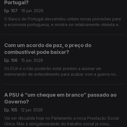
Portugal?
Ep. 107
16 jun. 2026
O Banco de Portugal desvendou ontem novas previsões para
a economia portuguesa, e mostra-se relativamente otimista em
relação ao desempenho da nossa economia. Análise de Pedro
Sousa Carvalho.
Com um acordo de paz, o preço do
combustível pode baixar?
Ep. 106
15 jun. 2026
Os EUA e o Irão poderão estar prestes a assinar um
memorando de entendimento para acabar com a guerra no
Médio Oriente. Análise de Pedro Sousa Carvalho.
A PSU é “um cheque em branco” passado ao
Governo?
Ep. 105
12 jun. 2026
Vai ser discutida hoje no Parlamento a nova Prestação Social
Única. Mas a obrigatoriedade do trabalho social já criou