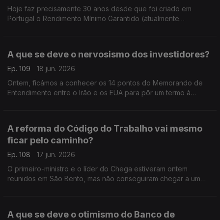
Hoje faz precisamente 30 anos desde que foi criado em
Portugal o Rendimento Mínimo Garantido (atualmente
conhecido por Rendimento Social de Inserção ? RSI). Análise
de Pedro Sousa Carvalho.
A que se deve o nervosismo dos investidores?
Ep. 109
18 jun. 2026
Ontem, ficámos a conhecer os 14 pontos do Memorando de
Entendimento entre o Irão e os EUA para pôr um termo à
guerra no Médio Oriente. Mas os mercados continuam
nervosos. Análise de Pedro Sousa Carvalho.
A reforma do Código do Trabalho vai mesmo
ficar pelo caminho?
Ep. 108
17 jun. 2026
O primeiro-ministro e o líder do Chega estiveram ontem
reunidos em São Bento, mas não conseguiram chegar a um
acordo sobre a Lei do Trabalho. Análise de Pedro Soisa
Carvalho.
A que se deve o otimismo do Banco de