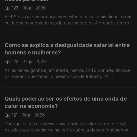
Ep. 123
08 jul. 2026
A ERS diz que os portugueses estão a gastar mais dinheiro em
cuidados privados de saúde e avisa que os 4 grandes grupos
do setor já são donos de dois terços dos hospitaias privados
do país. Análise de Clara Teixeira.
Como se explica a desigualdade salarial entre
homens e mulheres?
Ep. 122
07 jul. 2026
As mulheres ganham, em média, menos 244€ por mês do que
os homens que fazem o mesmo tipo de trabalho. As
disparidades salariais estão a reduzir-se, mas ainda são muito
elevadas em Portugal. Análise de Clara Teixeira.
Quais poderão ser os efeitos de uma onda de
calor na economia?
Ep. 121
06 jul. 2026
Portugal está a atravessar uma onda de calor extremo. Há já
estudos que associam a maior frequência destes fenómenos a
quebras na produtividade e no PIB. Análise de Clara Teixeira.