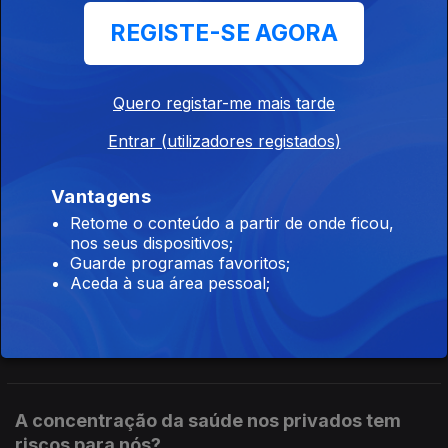
Sousa Carvalho.
REGISTE-SE AGORA
O que vai mudar para senhorios e para
inquilinos?
Quero registar-me mais tarde
Ep. 125
10 jul. 2026
Entrar (utilizadores registados)
O Governo aprovou uma reforma do arrendamento. Dois
meses de rendas em atraso vão dar direito a despejo e as
rendas antigas de inquilinos com menos de 65 anos podem
Vantagens
ser descongeladas e aumentar. Análise de Clara Teixeira
Retome o conteúdo a partir de onde ficou,
nos seus dispositivos;
Vem aí uma nova onda de aumentos nos
Guarde programas favoritos;
combustíveis?
Aceda à sua área pessoal;
Ep. 124
09 jul. 2026
Os Estados Unidos voltaram a atacar o Irão e o preço do
petróleo, que já tinha regressado a valores pré-guerra, está
outra vez a subir nos mercados internacionais. Análise de Clara
Teixeira
A concentração da saúde nos privados tem
riscos para nós?