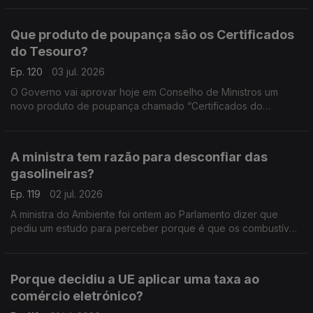
Que produto de poupança são os Certificados
do Tesouro?
Ep. 120
03 jul. 2026
O Governo vai aprovar hoje em Conselho de Ministros um
novo produto de poupança chamado “Certificados do
Tesouro”. Análise de Pedro Sousa Carvalho.
A ministra tem razão para desconfiar das
gasolineiras?
Ep. 119
02 jul. 2026
A ministra do Ambiente foi ontem ao Parlamento dizer que
pediu um estudo para perceber porque é que os combustíveis
não estão a descer ao ritmo a que subiram. Análise de Pedro
Sousa Carvalho.
Porque decidiu a UE aplicar uma taxa ao
comércio eletrónico?