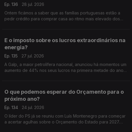
Ep. 136
28 jul. 2026
Ontem ficámos a saber que as famílias portuguesas estão a
pedir crédito para comprar casa ao ritmo mais elevado dos
últimos 23 anos. Análise de Pedro Sousa Carvalho.
E o imposto sobre os lucros extraordinários na
energia?
Ep. 135
27 jul. 2026
A Galp, a maior petrolífera nacional, anunciou há momentos um
aumento de 44% nos seus lucros na primeira metade do ano,
graças à escalada do preço do petróleo. Análise de Pedro
Sousa Carvalho.
O que podemos esperar do Orçamento para o
próximo ano?
Ep. 134
24 jul. 2026
O líder do PS já se reuniu com Luís Montenegro para começar
a acertar agulhas sobre o Orçamento do Estado para 2027.
Análise de Clara Teixeira.