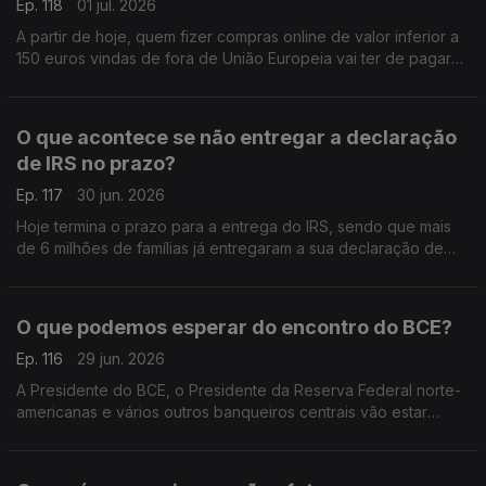
Ep. 118
01 jul. 2026
A partir de hoje, quem fizer compras online de valor inferior a
150 euros vindas de fora de União Europeia vai ter de pagar
uma taxa extra de 3 euros por cada produto que comprar.
Análise de Pedro Sousa Carvalho.
O que acontece se não entregar a declaração
de IRS no prazo?
Ep. 117
30 jun. 2026
Hoje termina o prazo para a entrega do IRS, sendo que mais
de 6 milhões de famílias já entregaram a sua declaração de
rendimentos. Análise de Pedro Sousa Carvalho.
O que podemos esperar do encontro do BCE?
Ep. 116
29 jun. 2026
A Presidente do BCE, o Presidente da Reserva Federal norte-
americanas e vários outros banqueiros centrais vão estar
reunidos em Sintra, na Penha Longa, para o encontro anual do
BCE. Análise de Pedro Sousa Carvalho.