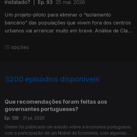
instalado?
|
Ep. 93
25 mai. 2026
Um projeto-piloto para eliminar o “isolamento
bancário” das populações que vivem fora dos centros
urbanos vai arrancar muito em breve. Análise de Clara
Teixeira.
opções
3200
episódios disponíveis
942835
939399
935472
Que recomendações foram feitas aos
governantes portugueses?
Ep. 139
31 jul. 2026
Ontem foi publicado um estudo sobre a economia portuguesa,
com a participação de um Nobel da Economia, com algumas