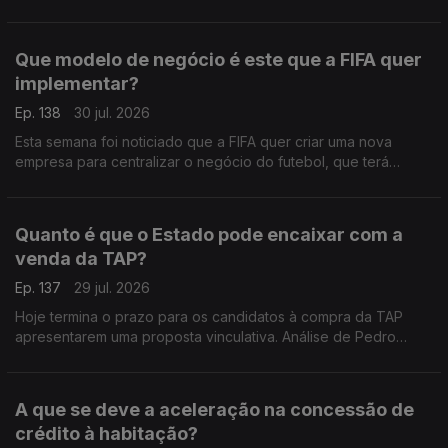
recomendações para os nossos governantes. Análise de
Pedro Sousa Carvalho.
Que modelo de negócio é este que a FIFA quer
implementar?
Ep. 138
30 jul. 2026
Esta semana foi noticiado que a FIFA quer criar uma nova
empresa para centralizar o negócio do futebol, que terá
acionistas privados, para além das federações dos vários
países. Análise de Pedro Sousa Carvalho.
Quanto é que o Estado pode encaixar com a
venda da TAP?
Ep. 137
29 jul. 2026
Hoje termina o prazo para os candidatos à compra da TAP
apresentarem uma proposta vinculativa. Análise de Pedro
Sousa Carvalho.
A que se deve a aceleração na concessão de
crédito à habitação?