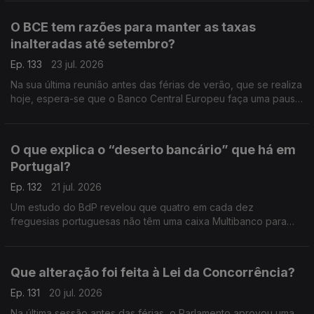
O BCE tem razões para manter as taxas
inalteradas até setembro?
Ep. 133
23 jul. 2026
Na sua última reunião antes das férias de verão, que se realiza
hoje, espera-se que o Banco Central Europeu faça uma pausa
na subida dos juros e adie novas mexidas nas taxas para
setembro. Análise de Clara Teixeira.
O que explica o “deserto bancário” que há em
Portugal?
Ep. 132
21 jul. 2026
Um estudo do BdP revelou que quatro em cada dez
freguesias portuguesas não têm uma caixa Multibanco para
levantar dinheiro ou uma agência bancária para fazer uma
operação com notas e moedas. Análise de Clara Teixeira.
Que alteração foi feita à Lei da Concorrência?
Ep. 131
20 jul. 2026
Na última sessão antes das férias, o Parlamento aprovou uma