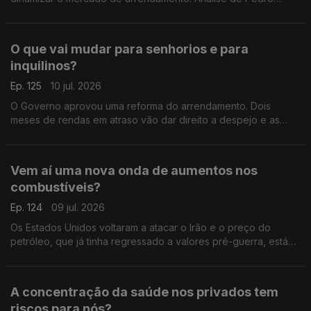
Sousa Carvalho.
O que vai mudar para senhorios e para
inquilinos?
Ep. 125
10 jul. 2026
O Governo aprovou uma reforma do arrendamento. Dois
meses de rendas em atraso vão dar direito a despejo e as
rendas antigas de inquilinos com menos de 65 anos podem
ser descongeladas e aumentar. Análise de Clara Teixeira
Vem aí uma nova onda de aumentos nos
combustíveis?
Ep. 124
09 jul. 2026
Os Estados Unidos voltaram a atacar o Irão e o preço do
petróleo, que já tinha regressado a valores pré-guerra, está
outra vez a subir nos mercados internacionais. Análise de Clara
Teixeira
A concentração da saúde nos privados tem
riscos para nós?