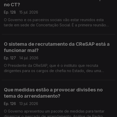
no CT?
Ep. 128
15 jul. 2026
O Governo e os parceiros sociais vão estar reunidos esta
tarde em sede de Concertação Social. É a primeira reunião
depois de o Parlamento ter chumbado as alterações que o
Governo queria fazer à Lei do Trabalho. Análise de Pedro
Sousa Carvalho.
O sistema de recrutamento da CReSAP está a
funcionar mal?
Ep. 127
14 jul. 2026
O Presidente da CReSAP, que é o instituto que recruta
dirigentes para os cargos de chefia no Estado, deu uma
entrevista onde crítica o atual sistema de recrutamento. Análise
de Pedro Sousa Carvalho.
Que medidas estão a provocar divisões no
tema do arrendamento?
Ep. 126
13 jul. 2026
O Governo apresentou um pacote de medidas para tentar
dinamizar o mercado de arrendamento. Análise de Pedro