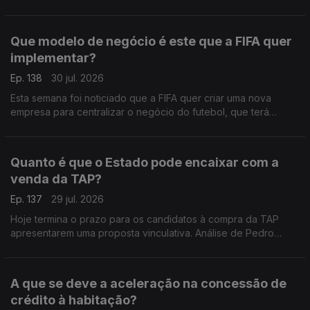
recomendações para os nossos governantes. Análise de
Pedro Sousa Carvalho.
Que modelo de negócio é este que a FIFA quer
implementar?
Ep. 138
30 jul. 2026
Esta semana foi noticiado que a FIFA quer criar uma nova
empresa para centralizar o negócio do futebol, que terá
acionistas privados, para além das federações dos vários
países. Análise de Pedro Sousa Carvalho.
Quanto é que o Estado pode encaixar com a
venda da TAP?
Ep. 137
29 jul. 2026
Hoje termina o prazo para os candidatos à compra da TAP
apresentarem uma proposta vinculativa. Análise de Pedro
Sousa Carvalho.
A que se deve a aceleração na concessão de
crédito à habitação?