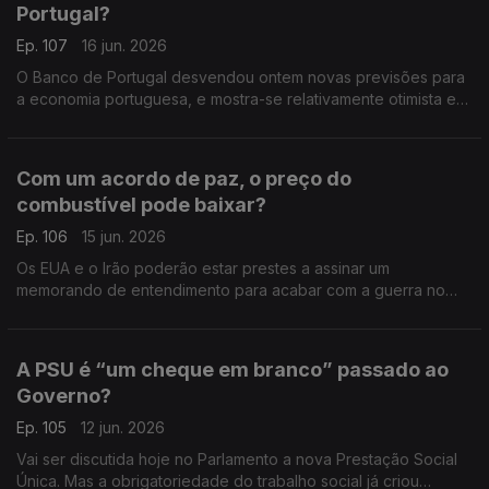
Portugal?
Ep. 107
16 jun. 2026
O Banco de Portugal desvendou ontem novas previsões para
a economia portuguesa, e mostra-se relativamente otimista em
relação ao desempenho da nossa economia. Análise de Pedro
Sousa Carvalho.
Com um acordo de paz, o preço do
combustível pode baixar?
Ep. 106
15 jun. 2026
Os EUA e o Irão poderão estar prestes a assinar um
memorando de entendimento para acabar com a guerra no
Médio Oriente. Análise de Pedro Sousa Carvalho.
A PSU é “um cheque em branco” passado ao
Governo?
Ep. 105
12 jun. 2026
Vai ser discutida hoje no Parlamento a nova Prestação Social
Única. Mas a obrigatoriedade do trabalho social já criou