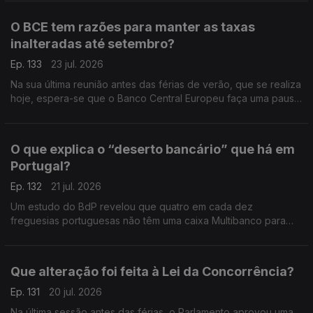
O BCE tem razões para manter as taxas
inalteradas até setembro?
Ep. 133
23 jul. 2026
Na sua última reunião antes das férias de verão, que se realiza
hoje, espera-se que o Banco Central Europeu faça uma pausa
na subida dos juros e adie novas mexidas nas taxas para
setembro. Análise de Clara Teixeira.
O que explica o “deserto bancário” que há em
Portugal?
Ep. 132
21 jul. 2026
Um estudo do BdP revelou que quatro em cada dez
freguesias portuguesas não têm uma caixa Multibanco para
levantar dinheiro ou uma agência bancária para fazer uma
operação com notas e moedas. Análise de Clara Teixeira.
Que alteração foi feita à Lei da Concorrência?
Ep. 131
20 jul. 2026
Na última sessão antes das férias, o Parlamento aprovou uma