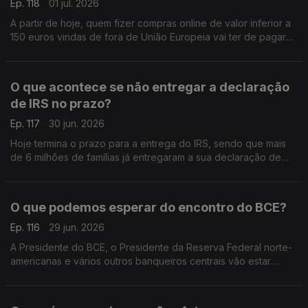
Ep. 118
01 jul. 2026
A partir de hoje, quem fizer compras online de valor inferior a
150 euros vindas de fora de União Europeia vai ter de pagar
uma taxa extra de 3 euros por cada produto que comprar.
Análise de Pedro Sousa Carvalho.
O que acontece se não entregar a declaração
de IRS no prazo?
Ep. 117
30 jun. 2026
Hoje termina o prazo para a entrega do IRS, sendo que mais
de 6 milhões de famílias já entregaram a sua declaração de
rendimentos. Análise de Pedro Sousa Carvalho.
O que podemos esperar do encontro do BCE?
Ep. 116
29 jun. 2026
A Presidente do BCE, o Presidente da Reserva Federal norte-
americanas e vários outros banqueiros centrais vão estar
reunidos em Sintra, na Penha Longa, para o encontro anual do
BCE. Análise de Pedro Sousa Carvalho.