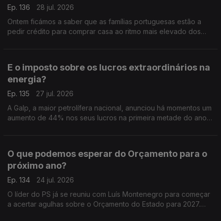
Ep. 136
28 jul. 2026
Ontem ficámos a saber que as famílias portuguesas estão a
pedir crédito para comprar casa ao ritmo mais elevado dos
últimos 23 anos. Análise de Pedro Sousa Carvalho.
E o imposto sobre os lucros extraordinários na
energia?
Ep. 135
27 jul. 2026
A Galp, a maior petrolífera nacional, anunciou há momentos um
aumento de 44% nos seus lucros na primeira metade do ano,
graças à escalada do preço do petróleo. Análise de Pedro
Sousa Carvalho.
O que podemos esperar do Orçamento para o
próximo ano?
Ep. 134
24 jul. 2026
O líder do PS já se reuniu com Luís Montenegro para começar
a acertar agulhas sobre o Orçamento do Estado para 2027.
Análise de Clara Teixeira.