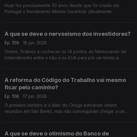
Hoje faz precisamente 30 anos desde que foi criado em
Portugal o Rendimento Mínimo Garantido (atualmente
conhecido por Rendimento Social de Inserção ? RSI). Análise
de Pedro Sousa Carvalho.
A que se deve o nervosismo dos investidores?
Ep. 109
18 jun. 2026
Ontem, ficámos a conhecer os 14 pontos do Memorando de
Entendimento entre o Irão e os EUA para pôr um termo à
guerra no Médio Oriente. Mas os mercados continuam
nervosos. Análise de Pedro Sousa Carvalho.
A reforma do Código do Trabalho vai mesmo
ficar pelo caminho?
Ep. 108
17 jun. 2026
O primeiro-ministro e o líder do Chega estiveram ontem
reunidos em São Bento, mas não conseguiram chegar a um
acordo sobre a Lei do Trabalho. Análise de Pedro Soisa
Carvalho.
A que se deve o otimismo do Banco de