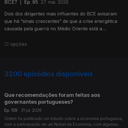
BCE?
|
Ep. 95
27 mai. 2026
Dois dos dirigentes mais influentes do BCE avisaram
que há “sinais crescentes” de que a crise energética
causada pela guerra no Médio Oriente está a
transferir-se para o resto da economia. Análise de
Clara Teixeira.
opções
3200
episódios disponíveis
942835
939399
935472
Que recomendações foram feitas aos
governantes portugueses?
Ep. 139
31 jul. 2026
Ontem foi publicado um estudo sobre a economia portuguesa,
com a participação de um Nobel da Economia, com algumas