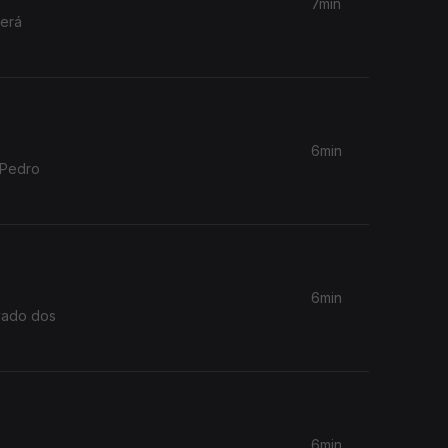
7min
terá
6min
 Pedro
6min
evado dos
6min