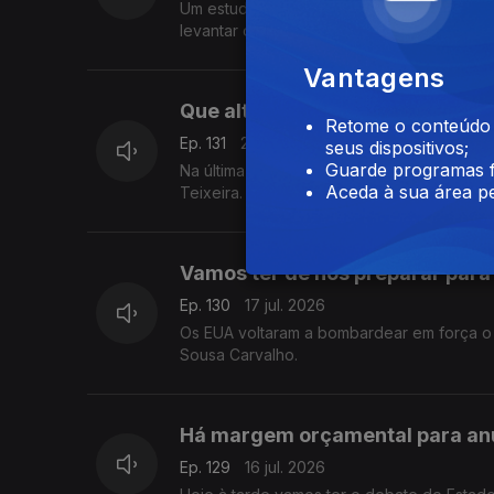
Um estudo do BdP revelou que quatro em 
levantar dinheiro ou uma agência bancária
Vantagens
Que alteração foi feita à Lei da
Retome o conteúdo a
Ep. 131
20 jul. 2026
seus dispositivos;
Guarde programas f
Na última sessão antes das férias, o Parla
Aceda à sua área pe
Teixeira.
Vamos ter de nos preparar para
Ep. 130
17 jul. 2026
Os EUA voltaram a bombardear em força o I
Sousa Carvalho.
Há margem orçamental para an
Ep. 129
16 jul. 2026