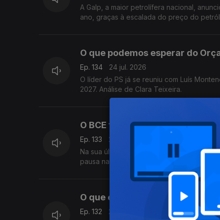
A Galp, a maior petrolífera nacional, an
ano, graças à escalada do preço do petról
O que podemos esperar do Orça
Ep. 134
24 jul. 2026
O líder do PS já se reuniu com Luís Mont
2027. Análise de Clara Teixeira.
O BCE tem razões para manter a
Ep. 133
23 jul. 2026
Na sua última reunião antes das férias de
pausa na subida dos juros e adie novas mex
O que explica o “deserto bancá
Ep. 132
21 jul. 2026