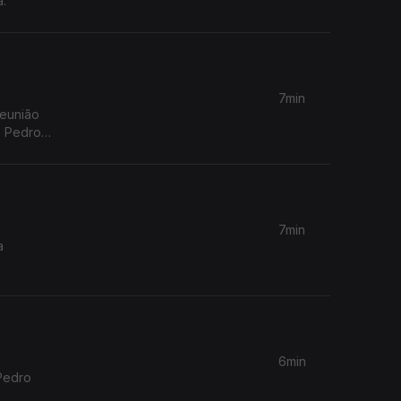
a.
7min
reunião
e Pedro
7min
a
6min
Pedro