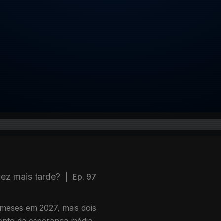
vez mais tarde?
|
Ep. 97
 meses em 2027, mais dois
nto da esperança média