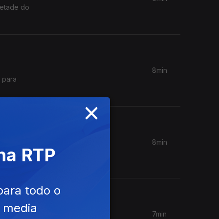
metade do
8min
 para
×
8min
 na RTP
 faça uma
para todo o
e media
7min