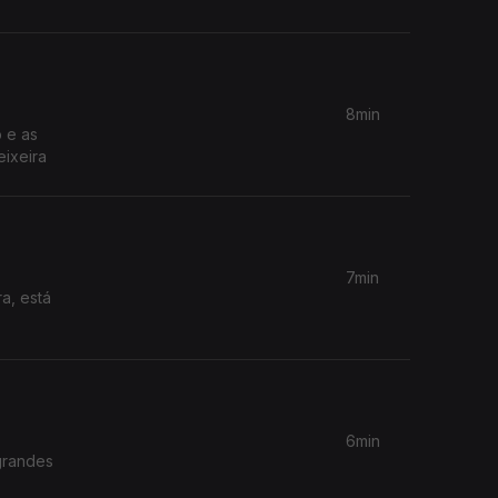
8min
 e as
eixeira
7min
6min
grandes