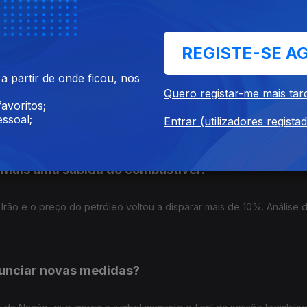
cada dez freguesias portuguesas não têm uma caixa Multibanco pa
 para fazer uma operação com notas e moedas. Análise de Clara Tei
REGISTE-SE A
 Concorrência?
 partir de onde ficou, nos
Quero registar-me mais tar
avoritos;
mento aprovou uma alteração à Lei da Concorrência. Análise de Clar
ssoal;
Entrar (utilizadores regista
 mais uma subida do combustível?
rão e o preço do petróleo voltou a disparar mais de 10%. Análise 
unciar novas medidas?