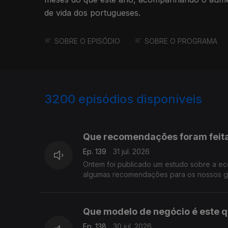
de vida dos portugueses.
SOBRE O EPISÓDIO
SOBRE O PROGRAMA
3200
episódios disponíveis
942835
939399
Que recomendações foram feit
Ep. 139
31 jul. 2026
Ontem foi publicado um estudo sobre a e
algumas recomendações para os nossos go
Que modelo de negócio é este q
Ep. 138
30 jul. 2026