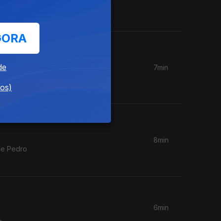
ra
xeira.
GORA
de
7min
a
dos)
8min
de Pedro
6min