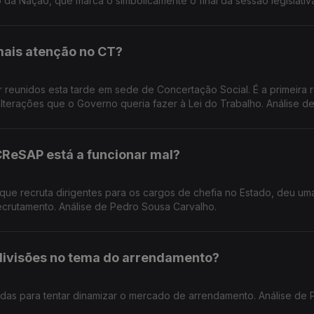
 da Nação, que marca o simbolicamente o final da sessão legislativ
mais atenção no CT?
r reunidos esta tarde em sede de Concertação Social. É a primeira 
lterações que o Governo queria fazer à Lei do Trabalho. Análise d
CReSAP está a funcionar mal?
 que recruta dirigentes para os cargos de chefia no Estado, deu um
 recrutamento. Análise de Pedro Sousa Carvalho.
divisões no tema do arrendamento?
as para tentar dinamizar o mercado de arrendamento. Análise de 