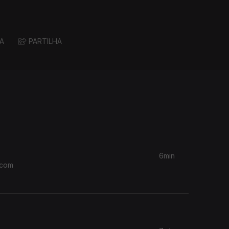
A
PARTILHA
6min
 com