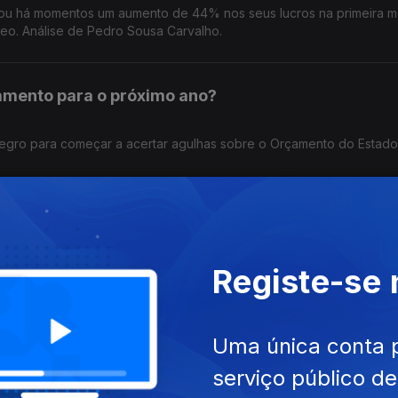
unciou há momentos um aumento de 44% nos seus lucros na primeira 
eo. Análise de Pedro Sousa Carvalho.
mento para o próximo ano?
enegro para começar a acertar agulhas sobre o Orçamento do Estado
s taxas inalteradas até setembro?
Registe-se
 verão, que se realiza hoje, espera-se que o Banco Central Europeu
idas nas taxas para setembro. Análise de Clara Teixeira.
Uma única conta 
rio” que há em Portugal?
serviço público d