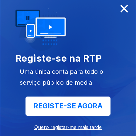
×
Disponível para iOS, Android, Apple TV, Android TV e
CarPlay
Registe-se na RTP
Uma única conta para todo o
serviço público de media
REGISTE-SE AGORA
NOTÍCIAS
DESPORTO
Quero registar-me mais tarde
TELEVISÃO