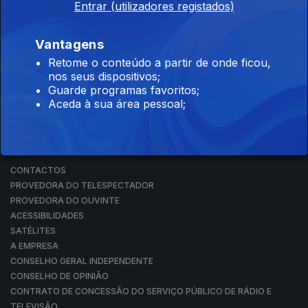
Entrar (utilizadores registados)
RÁDIO
RTP ARQUIVOS
RTP ENSINA
Vantagens
RTP PLAY
Retome o conteúdo a partir de onde ficou,
EM DIRETO
nos seus dispositivos;
REVER PROGRAMAS
Guarde programas favoritos;
Aceda à sua área pessoal;
CONCURSOS
PERGUNTAS FREQUENTES
CONTACTOS
CONTACTOS
PROVEDORA DO TELESPECTADOR
PROVEDORA DO OUVINTE
ACESSIBILIDADES
SATÉLITES
A EMPRESA
CONSELHO GERAL INDEPENDENTE
CONSELHO DE OPINIÃO
CONTRATO DE CONCESSÃO DO SERVIÇO PÚBLICO DE RÁDIO E
TELEVISÃO