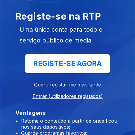
Registe-se na RTP
Uma única conta para todo o
Instale a aplicação
RTP Play
serviço público de media
REGISTE-SE AGORA
Disponível para iOS, Android, Apple TV, Android TV e
CarPlay
Quero registar-me mais tarde
Entrar (utilizadores registados)
Vantagens
Retome o conteúdo a partir de onde ficou,
nos seus dispositivos;
Guarde programas favoritos;