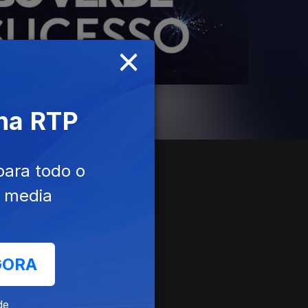
×
 na RTP
para todo o
e media
GORA
de