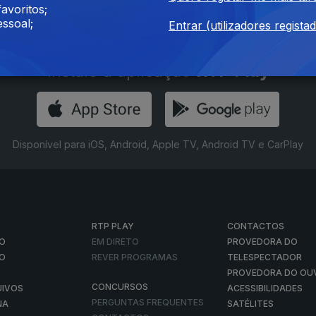
avoritos;
ssoal;
Entrar (utilizadores regista
Instale a aplicação
RTP Play
Disponível para iOS, Android, Apple TV, Android TV e CarPlay
RTP PLAY
CONTACTOS
O
EM DIRETO
PROVEDORA DO
ÃO
REVER PROGRAMAS
TELESPECTADOR
PROVEDORA DO OU
CONCURSOS
UIVOS
ACESSIBILIDADES
PERGUNTAS FREQUENTES
NA
SATÉLITES