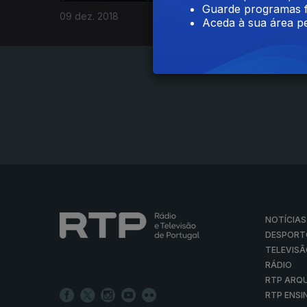
Guarde programas f
09 dez. 2018
Aceda à sua área pe
NOTÍCIAS
DESPORT
TELEVIS
RÁDIO
RTP ARQ
RTP ENSI