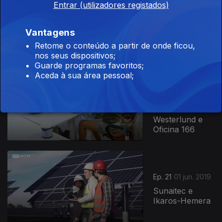
Ep. 23
15 jun. 2019
Entrar (utilizadores registados)
Sonae Arauco
e Gneisse
Vantagens
Retome o conteúdo a partir de onde ficou,
nos seus dispositivos;
Guarde programas favoritos;
Aceda à sua área pessoal;
Ep. 22
10 jun. 2019
Bárbara Osório
& Company,
Anna
Westerlund e
Oficina 166
Ep. 21
01 jun. 2019
Sunaitec e
Ikaros-Hemera