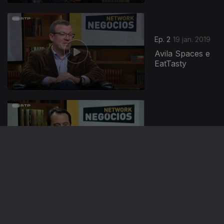
384101
Ep. 2
19 jan. 2019
Avila Spaces e
EatTasty
Ep. 1
12 jan. 2019
Glintt e F3M