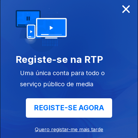
×
Ep. 25
29 jun. 2019
Luságua e CWJ
Registe-se na RTP
Uma única conta para todo o
serviço público de media
Ep. 24
22 jun. 2019
Nutrofertil e
Florineve
REGISTE-SE AGORA
Quero registar-me mais tarde